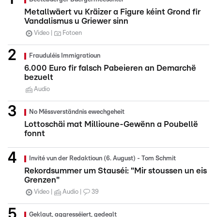
Metallwäert vu Kräizer a Figure kéint Grond fir
Vandalismus u Griewer sinn
Video
Fotoen
Frauduléis Immigratioun
6.000 Euro fir falsch Pabeieren an Demarchë
bezuelt
Audio
No Mëssverständnis ewechgeheit
Lottoschäi mat Millioune-Gewënn a Poubellë
fonnt
Invité vun der Redaktioun (6. August) - Tom Schmit
Rekordsummer um Stauséi: "Mir stoussen un eis
Grenzen"
Video
Audio
39
Geklaut, aggresséiert, gedealt