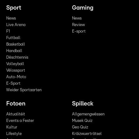
Sport
Gaming
News
News
Live Arena
Review
F1
E-sport
Futtball
Basketball
Handball
Dëschtennis
Volleyball
Vëlossport
Auto-Moto
E-Sport
Weider Sportaarten
Fotoen
Spilleck
Aktualitéit
Allgemengwëssen
Events a Fester
Musek Quiz
Kultur
Geo Quiz
Lifestyle
Kräizwuerträtsel