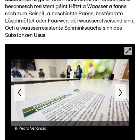
besonnesch resistent géint Hëtzt a Waasser a fanne
sech zum Beispill a beschichte Panen, bestëmmte
Läschmëttel oder Faarwen, déi waasserofweisend sinn.
Och a waasserresistente Schminksaache sinn dës
Substanzen Usus.
©
Pedro Venâncio
©
Pe