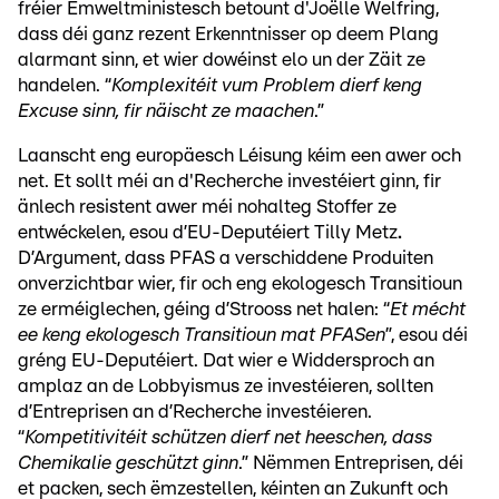
fréier Ëmweltministesch betount d'Joëlle Welfring,
dass déi ganz rezent Erkenntnisser op deem Plang
alarmant sinn, et wier dowéinst elo un der Zäit ze
handelen. “
Komplexitéit vum Problem dierf keng
Excuse sinn, fir näischt ze maachen
.”
Laanscht eng europäesch Léisung kéim een awer och
net. Et sollt méi an d'Recherche investéiert ginn, fir
änlech resistent awer méi nohalteg Stoffer ze
entwéckelen, esou d’EU-Deputéiert Tilly Metz
.
D’Argument, dass PFAS
a verschiddene Produiten
onverzichtbar wier, fir och eng ekologesch Transitioun
ze erméiglechen, géing d’Strooss net halen: “
Et mécht
ee keng ekologesch Transitioun mat PFASen
”, esou déi
gréng EU-Deputéiert. Dat wier e Widdersproch an
amplaz an de Lobbyismus ze investéieren, sollten
d’Entreprisen an d’Recherche investéieren.
“
Kompetitivitéit schützen dierf net heeschen, dass
Chemikalie geschützt ginn
.” Nëmmen Entreprisen, déi
et packen, sech ëmzestellen, kéinten an Zukunft och