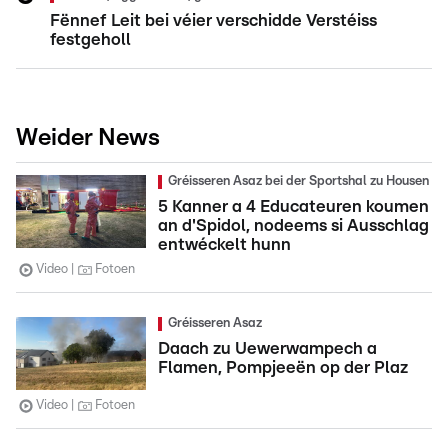
Fënnef Leit bei véier verschidde Verstéiss
festgeholl
Weider News
Gréisseren Asaz bei der Sportshal zu Housen
5 Kanner a 4 Educateuren koumen
an d'Spidol, nodeems si Ausschlag
entwéckelt hunn
Video
Fotoen
Gréisseren Asaz
Daach zu Uewerwampech a
Flamen, Pompjeeën op der Plaz
Video
Fotoen