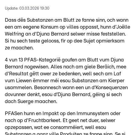
Update:
03.03.2026 19:30
Dass dës Substanzen am Blutt ze fanne sinn, och wann
een am eegene Konsum op villes oppasst, hunn d'Joëlle
Welfring an d'Djuna Bernard selwer misse feststellen.
Si hu sech teste gelooss, fir op dee Sujet opmierksam
ze maachen.
4 vun 13 PFAS-Kategorië goufen am Blutt vum Djuna
Bernard nogewisen. Alles nach am giele Beräich, mee
d'Resultat gëtt awer ze bedenken, well sech am Laf
vum Liewen ëmmer méi esou Substanzen am Kierper
usammelen. Besonnesch wann een un d’Konsequenzen
dovunner denkt, esou d’Djuna Bernard, géing si sech
dach Suerge maachen.
PFASen hunn en Impakt op den Immunsystem oder
nach op d'Fruchtbarkeet. Et geet net duer, selwer
opzepassen, wat ee consomméiert, well esou
Substanzen a ganz ville Produiten ze fanne sinn. Se si