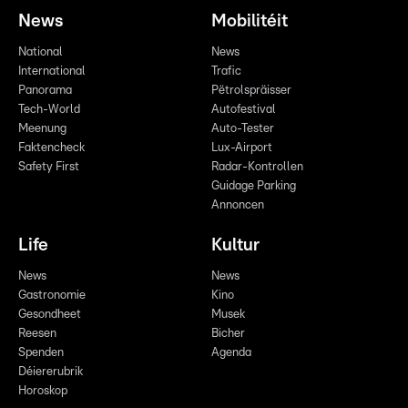
News
Mobilitéit
National
News
International
Trafic
Panorama
Pëtrolspräisser
Tech-World
Autofestival
Meenung
Auto-Tester
Faktencheck
Lux-Airport
Safety First
Radar-Kontrollen
Guidage Parking
Annoncen
Life
Kultur
News
News
Gastronomie
Kino
Gesondheet
Musek
Reesen
Bicher
Spenden
Agenda
Déiererubrik
Horoskop