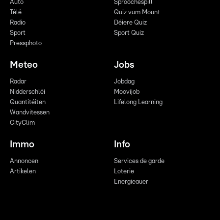
Auto
Sproochespill
Télé
Quiz vum Mount
Radio
Déiere Quiz
Sport
Sport Quiz
Pressphoto
Meteo
Jobs
Radar
Jobdag
Nidderschléi
Moovijob
Quantitéiten
Lifelong Learning
Wandvitessen
CityClim
Immo
Info
Annoncen
Services de garde
Artikelen
Loterie
Energieauer