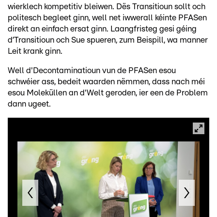
wierklech kompetitiv bleiwen. Dës Transitioun sollt och
politesch begleet ginn, well net iwwerall kéinte PFASen
direkt an einfach ersat ginn. Laangfristeg gesi géing
d’Transitioun och Sue spueren, zum Beispill, wa manner
Leit krank ginn.
Well d'Decontaminatioun vun de PFASen esou
schwéier ass, bedeit waarden nëmmen, dass nach méi
esou Moleküllen an d'Welt geroden, ier een de Problem
dann ugeet.