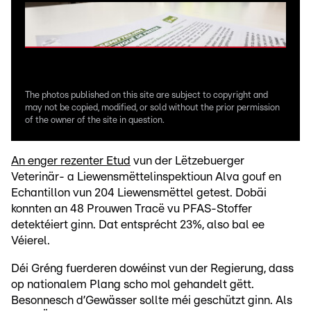
The photos published on this site are subject to copyright and
may not be copied, modified, or sold without the prior permission
of the owner of the site in question.
An enger rezenter Etud
vun der Lëtzebuerger
Veterinär- a Liewensmëttelinspektioun Alva gouf en
Echantillon vun 204 Liewensmëttel getest. Dobäi
konnten an 48 Prouwen Tracë vu PFAS-Stoffer
detektéiert ginn. Dat entsprécht 23%, also bal ee
Véierel.
Déi Gréng fuerderen dowéinst vun der Regierung, dass
op nationalem Plang scho mol gehandelt gëtt.
Besonnesch d’Gewässer sollte méi geschützt ginn. Als