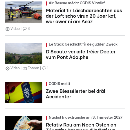
Air Rescue mécht CGDIS Virwërf
Material fir Läschaarbechten aus
der Loft scho virun 20 Joer kaf,
war awer ni am Asaz
Video
8
Ee Stéck Geschicht fir de gudden Zweck
D'Scoute verkafe fréier Deeler
vum Pont Adolphe
Video
Fotoen
1
CGDIS mellt
Zwee Blesséierter bei dräi
Accidenter
Nächst Indextranche am 3. Trimester 2027
Relativ Rou am Noen Osten an