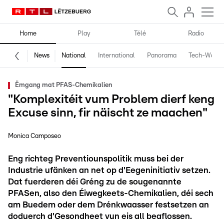
Home
Play
Télé
Radio
News
National
International
Panorama
Tech-World
Ëmgang mat PFAS-Chemikalien
"Komplexitéit vum Problem dierf keng
Excuse sinn, fir näischt ze maachen"
Monica Camposeo
Eng richteg Preventiounspolitik muss bei der
Industrie ufänken an net op d'Eegeninitiativ setzen.
Dat fuerderen déi Gréng zu de sougenannte
PFASen, also den Éiwegkeets-Chemikalien, déi sech
am Buedem oder dem Drénkwaasser festsetzen an
doduerch d'Gesondheet vun eis all beaflossen.