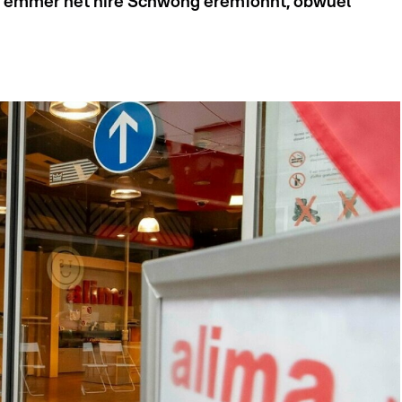
h ëmmer net hire Schwong erëmfonnt, obwuel