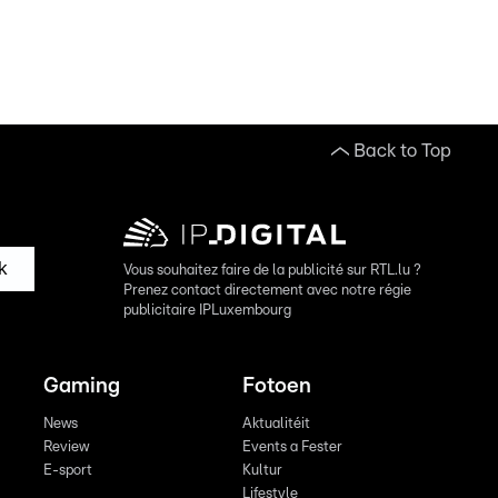
Back to Top
k
Vous souhaitez faire de la publicité sur RTL.lu ?
Prenez contact directement avec notre régie
publicitaire IPLuxembourg
Gaming
Fotoen
News
Aktualitéit
Review
Events a Fester
E-sport
Kultur
Lifestyle