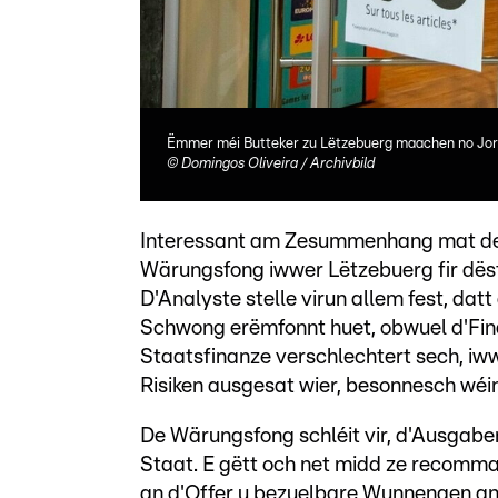
Ëmmer méi Butteker zu Lëtzebuerg maachen no Jore
©
Domingos Oliveira / Archivbild
Interessant am Zesummenhang mat der 
Wärungsfong iwwer Lëtzebuerg fir dës
D'Analyste stelle virun allem fest, da
Schwong erëmfonnt huet, obwuel d'Fina
Staatsfinanze verschlechtert sech, i
Risiken ausgesat wier, besonnesch wéi
De Wärungsfong schléit vir, d'Ausgab
Staat. E gëtt och net midd ze recomman
an d'Offer u bezuelbare Wunnengen an 