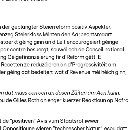
der geplangter Steierreform positiv Aspekter.
eenzeg Steierklass kéinten den Aarbechtsmaart
stäerkt géing ginn an d'Leit encouragéiert géinge
par contre besuergt, souwéi och de Conseil national
eng Géigefinanzéierung fir d'Reform gëtt. E
 Recetten ze reduzéieren an d'Progressivitéit am
r géing dat bedeiten: wat d'Revenue méi héich ginn,
 an dat muss een och an dësen Zäiten am Aen hunn.
sou de Gilles Roth an enger kuerzer Reaktioun op Nofro
 de “positiven”
Avis vum Staatsrot iwwer
ll Oppositioune wieren “technescher Natur”, esou datt