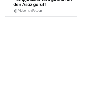
den Asaz geruff
Video
Fotoen