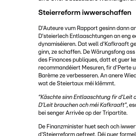
Steierreform iwwerschaffen
D'Auteure vum Rapport gesinn dann an 
D'steierlech Entlaaschtungen an eng 
dynamiséieren. Dat well d'Kafkraaft ge
ginn, ze schaffen. De Wärungsfong ass 
des Finances publiques, datt et guer k
recommandéiert Mesuren, fir d'Perte u
Barème ze verbesseren. An anere Wiede
wat de Steiertaux méi klëmmt.
“Käschte sinn Entlaaschtung fir d’Leit
D’Leit brauchen och méi Kafkraaft”
, e
bei senger Arrivée op der Tripartite.
De Finanzminister huet sech och iwwert
d'Steierreform
gefreet. Déi puer forme