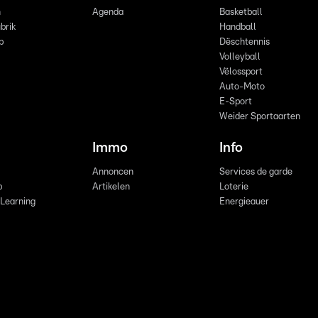
n
Agenda
Basketball
brik
Handball
p
Dëschtennis
Volleyball
Vëlossport
Auto-Moto
E-Sport
Weider Sportaarten
Immo
Info
Annoncen
Services de garde
b
Artikelen
Loterie
 Learning
Energieauer