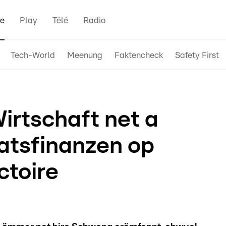
e
Play
Télé
Radio
Tech-World
Meenung
Faktencheck
Safety First
irtschaft net a
atsfinanzen op
ctoire