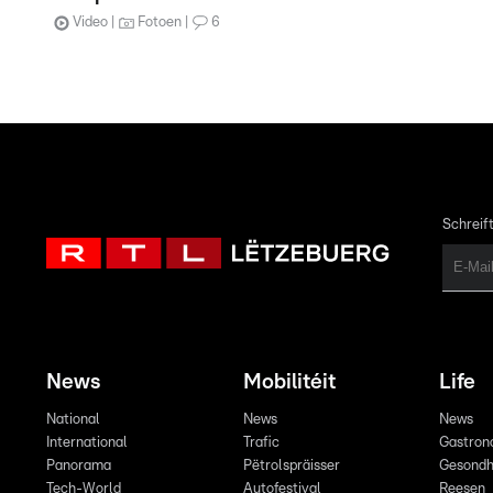
Video
Fotoen
6
Schreift
News
Mobilitéit
Life
National
News
News
International
Trafic
Gastron
Panorama
Pëtrolspräisser
Gesondh
Tech-World
Autofestival
Reesen