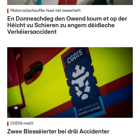
Motorradschauffer huet net iwwerlieft
En Donneschdeg den Owend koum et op der
Héicht vu Schieren zu engem déidleche
Verkéiersaccident
CGDIS mellt
Zwee Blesséierter bei dräi Accidenter