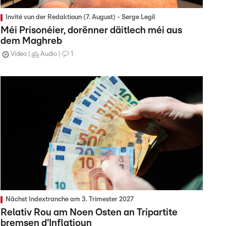
Invité vun der Redaktioun (7. August) - Serge Legil
Méi Prisonéier, dorënner däitlech méi aus
dem Maghreb
Video
Audio
1
Nächst Indextranche am 3. Trimester 2027
Relativ Rou am Noen Osten an Tripartite
bremsen d'Inflatioun