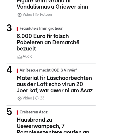
Figure kéint Grond fir
Vandalismus u Griewer sinn
Video
Fotoen
Frauduléis Immigratioun
6.000 Euro fir falsch
Pabeieren an Demarchë
bezuelt
Audio
Air Rescue mécht CGDIS Virwërf
Material fir Läschaarbechten
aus der Loft scho virun 20
Joer kaf, war awer ni am Asaz
Video
23
Gréisseren Asaz
Hausbrand zu
Uewerwampech, 7
Pompjeeszentere goufen an