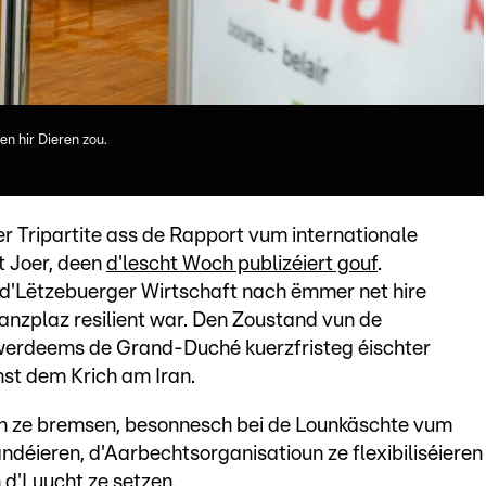
n hir Dieren zou.
Tripartite ass de Rapport vum internationale
t Joer, deen
d'lescht Woch publizéiert gouf
.
tt d'Lëtzebuerger Wirtschaft nach ëmmer net hire
nzplaz resilient war. Den Zoustand vun de
wwerdeems de Grand-Duché kuerzfristeg éischter
nst dem Krich am Iran.
en ze bremsen, besonnesch bei de Lounkäschte vum
déieren, d'Aarbechtsorganisatioun ze flexibiliséieren
d'Luucht ze setzen.