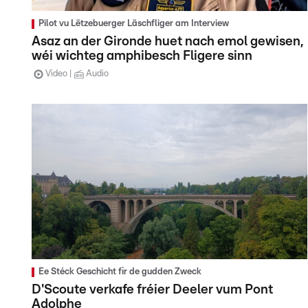
Pilot vu Lëtzebuerger Läschfliger am Interview
Asaz an der Gironde huet nach emol gewisen,
wéi wichteg amphibesch Fligere sinn
Video
Audio
Ee Stéck Geschicht fir de gudden Zweck
D'Scoute verkafe fréier Deeler vum Pont
Adolphe