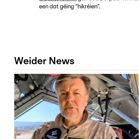
een dat géing “hikréien”.
Weider News