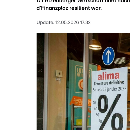
D'Lëtzebuerger Wirtschaft huet nac
d'Finanzplaz resilient war.
Update:
12.05.2026 17:32