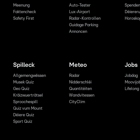
Meenung
Auto-Tester
Spende
Faktencheck
Lux-Airport
Déiereru
Safety First
Radar-Kontrollen
Horosko
Guidage Parking
Annoncen
Spilleck
Meteo
Jobs
Allgemengwëssen
Radar
Jobdag
Musek Quiz
Nidderschléi
Moovijo
Geo Quiz
Quantitéiten
Lifelong
Kräizwuerträtsel
Wandvitessen
Sproochespill
CityClim
Quiz vum Mount
Déiere Quiz
Sport Quiz