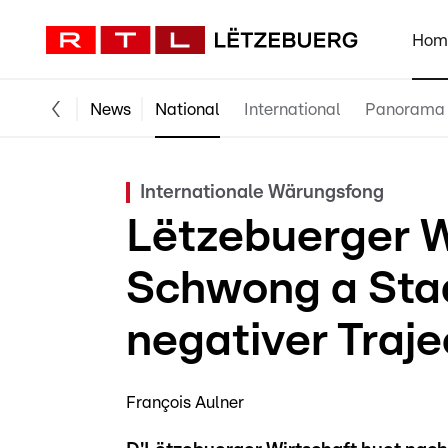
Hom
News
National
International
Panorama
Internationale Wärungsfong
Lëtzebuerger W
Schwong a Sta
negativer Traje
François Aulner