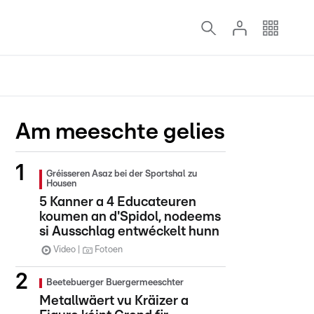
Am meeschte gelies
Gréisseren Asaz bei der Sportshal zu
Housen
5 Kanner a 4 Educateuren
koumen an d'Spidol, nodeems
si Ausschlag entwéckelt hunn
Video
Fotoen
Beetebuerger Buergermeeschter
Metallwäert vu Kräizer a