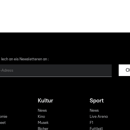
 Iech an eis Newsletteren an :
O
Kultur
Sport
News
News
omie
Kino
Live Arena
eet
Musek
F1
Bicher
Futtball