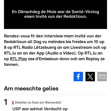
En Dënschdeg de Moie war de Santé-Virolog
eisen Invité vun der Redaktioun.
Rendez-vous fir den Interview mam Invité vun der
Redaktioun all Dag vu méindes bis freides um 10 op
8 op RTL Radio Lëtzebuerg an am Livestream och op
RTL.lu an an der App (Audio a Video). Op RTL.lu an
op
RTL Play
ass d'Emissioun dono och am Replay ze
fannen.
Am meeschte gelies
Detailer no Asaz am Bamerdall
USP war wéinst Verdacht op