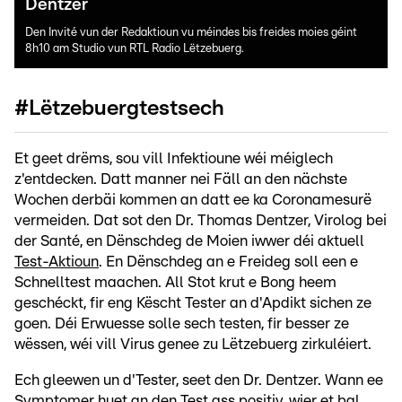
Dentzer
Den Invité vun der Redaktioun vu méindes bis freides moies géint
8h10 am Studio vun RTL Radio Lëtzebuerg.
#Lëtzebuergtestsech
Et geet drëms, sou vill Infektioune wéi méiglech
z'entdecken. Datt manner nei Fäll an den nächste
Wochen derbäi kommen an datt ee ka Coronamesurë
vermeiden. Dat sot den Dr. Thomas Dentzer, Virolog bei
der Santé, en Dënschdeg de Moien iwwer déi aktuell
Test-Aktioun
. En Dënschdeg an e Freideg soll een e
Schnelltest maachen. All Stot krut e Bong heem
geschéckt, fir eng Këscht Tester an d'Apdikt sichen ze
goen. Déi Erwuesse solle sech testen, fir besser ze
wëssen, wéi vill Virus genee zu Lëtzebuerg zirkuléiert.
Ech gleewen un d'Tester, seet den Dr. Dentzer. Wann ee
Symptomer huet an den Test ass positiv, wier et bal