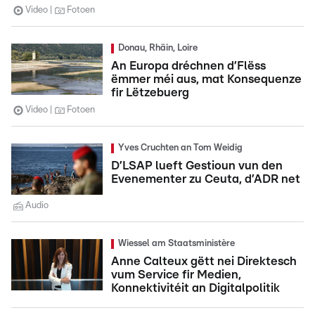
Video
Fotoen
Donau, Rhäin, Loire
An Europa dréchnen d’Flëss
ëmmer méi aus, mat Konsequenze
fir Lëtzebuerg
Video
Fotoen
Yves Cruchten an Tom Weidig
D’LSAP lueft Gestioun vun den
Evenementer zu Ceuta, d’ADR net
Audio
Wiessel am Staatsministère
Anne Calteux gëtt nei Direktesch
vum Service fir Medien,
Konnektivitéit an Digitalpolitik