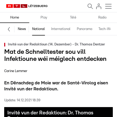
Home
Play
Télé
Radio
News
National
International
Panorama
Tech-World
Invité vun der Redaktioun (14. Dezember) - Dr. Thomas Dentzer
Mat de Schnelltester sou vill
Infektioune wéi méiglech entdecken
Carine Lemmer
En Dënschdeg de Moie war de Santé-Virolog eisen
Invité vun der Redaktioun.
Update:
14.12.2021 18:39
Invité vun der Redaktioun: Dr. Thomas