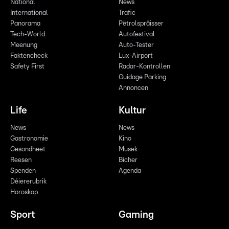
National
News
International
Trafic
Panorama
Pëtrolspräisser
Tech-World
Autofestival
Meenung
Auto-Tester
Faktencheck
Lux-Airport
Safety First
Radar-Kontrollen
Guidage Parking
Annoncen
Life
Kultur
News
News
Gastronomie
Kino
Gesondheet
Musek
Reesen
Bicher
Spenden
Agenda
Déiererubrik
Horoskop
Sport
Gaming