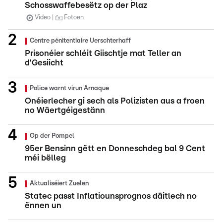
Schosswaffebesëtz op der Plaz
Video
Fotoen
Centre pénitentiaire Uerschterhaff
Prisonéier schléit Giischtje mat Teller an
d'Gesiicht
Police warnt virun Arnaque
Onéierlecher gi sech als Polizisten aus a froen
no Wäertgéigestänn
Op der Pompel
95er Bensinn gëtt en Donneschdeg bal 9 Cent
méi bëlleg
Aktualiséiert Zuelen
Statec passt Inflatiounsprognos däitlech no
ënnen un