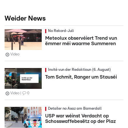
Weider News
No Rekord-Juli
Meteolux observéiert Trend vun
ëmmer méi waarme Summeren
Video
Invité vun der Redaktioun (6. August)
Tom Schmit, Ranger um Stauséi
Video
0
Detailer no Asaz am Bamerdall
USP war wéinst Verdacht op
Schosswaffebesëtz op der Plaz