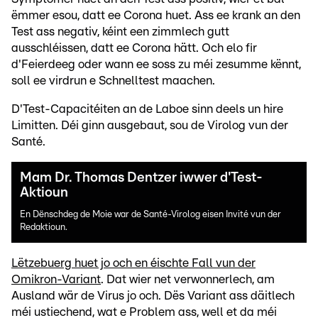
ëmmer esou, datt ee Corona huet. Ass ee krank an den
Test ass negativ, kéint een zimmlech gutt
ausschléissen, datt ee Corona hätt. Och elo fir
d'Feierdeeg oder wann ee soss zu méi zesumme kënnt,
soll ee virdrun e Schnelltest maachen.
D'Test-Capacitéiten an de Laboe sinn deels un hire
Limitten. Déi ginn ausgebaut, sou de Virolog vun der
Santé.
Mam Dr. Thomas Dentzer iwwer d'Test-
Aktioun
En Dënschdeg de Moie war de Santé-Virolog eisen Invité vun der
Redaktioun.
Lëtzebuerg huet jo och en éischte Fall vun der
Omikron-Variant
. Dat wier net verwonnerlech, am
Ausland wär de Virus jo och. Dës Variant ass däitlech
méi ustiechend, wat e Problem ass, well et da méi