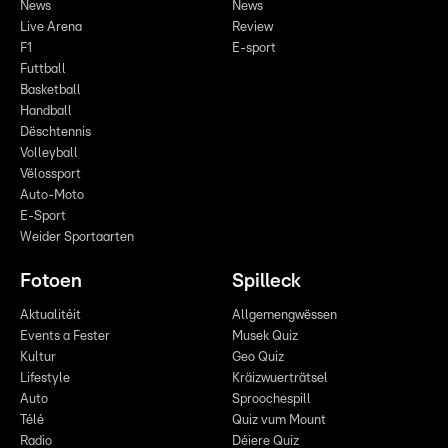
News
News
Live Arena
Review
F1
E-sport
Futtball
Basketball
Handball
Dëschtennis
Volleyball
Vëlossport
Auto-Moto
E-Sport
Weider Sportaarten
Fotoen
Spilleck
Aktualitéit
Allgemengwëssen
Events a Fester
Musek Quiz
Kultur
Geo Quiz
Lifestyle
Kräizwuerträtsel
Auto
Sproochespill
Télé
Quiz vum Mount
Radio
Déiere Quiz