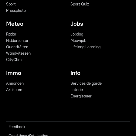
Sport
Sport Quiz
Pressphoto
Meteo
Jobs
Radar
Jobdag
Nidderschléi
Moovijob
Quantitéiten
Lifelong Learning
Wandvitessen
CityClim
Immo
Info
Annoncen
Services de garde
Artikelen
Loterie
Energieauer
Feedback