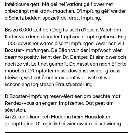
Infektioune gëtt. Mä déi nei Variant géif awer net
onbedéngt méi krank maachen. D'Impfung géif weider
e Schutz bidden, speziell déi drëtt Impfung.
Bis zu 6.000 Leit den Dag hu sech d'lescht Woch am
Kader vun der nationaler Impfwoch impfe gelooss. Eng
1.000 dovunner waren éischt Impfungen. Awer och vill
Booster-Impfungen. De Bilan vun der Impfwoch wier
deemno positiv, fënnt den Dr. Dentzer. Et sinn awer och
nach ze vill Leit net geimpft. Do misst een nach Efforte
maachen. D'Impfoffer misst dowéinst weider grouss
bleiwen, wat net ëmmer evident wier, well et wier
schonn eng logistesch Erausfuerderung.
D'Booster-Impfung reservéiert een am beschte mat
Rendez-vous an engem Impfzenter. Dat geet am
séiersten.
An Zukunft kann och Moderna beim Hausdokter
geimpft ginn. D'Logistik hei wier awer méi schwiereg.