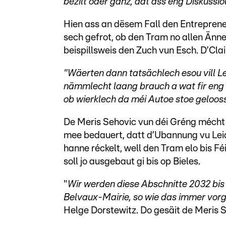
bezilt oder ganz, dat ass eng Diskussio
Hien ass an dësem Fall den Entrepreneu
sech gefrot, ob den Tram no allen Änn
beispillsweis den Zuch vun Esch. D’Clai
"Wäerten dann tatsächlech esou vill L
nämmlecht laang brauch a wat fir eng 
ob wierklech da méi Autoe stoe geloos
De Meris Sehovic vun déi Gréng mécht 
mee bedauert, datt d’Ubannung vu Lei
hanne réckelt, well den Tram elo bis Fé
soll jo ausgebaut gi bis op Bieles.
"
Wir werden diese Abschnitte 2032 bi
Belvaux-Mairie, so wie das immer vor
Helge Dorstewitz. Do gesäit de Meris 