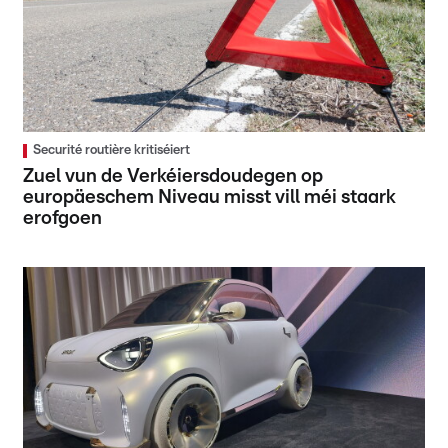
Securité routière kritiséiert
Zuel vun de Verkéiersdoudegen op
europäeschem Niveau misst vill méi staark
erofgoen