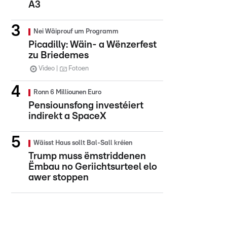
A3
Nei Wäiprouf um Programm
Picadilly: Wäin- a Wënzerfest
zu Briedemes
Video
Fotoen
Ronn 6 Milliounen Euro
Pensiounsfong investéiert
indirekt a SpaceX
Wäisst Haus sollt Bal-Sall kréien
Trump muss ëmstriddenen
Ëmbau no Geriichtsurteel elo
awer stoppen