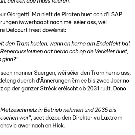
un, déi een ebe muss féieren."
r Giorgetti. Ma nieft de Piraten huet och d’LSAP
erungen iwwerhaapt nach méi séier ass, wéi
re Delcourt freet dowéinst:
eit den Tram huelen, wann en herno am Endeffekt bal
Repercussiounen dat herno och op de Verkéier huet,
s ginn?"
sech manner Suergen, wéi séier den Tram herno ass,
deleng duerch d’Ännerungen ëm ee bis zwee Joer no
iz op der ganzer Stréck eréischt ab 2031 rullt. Dono
s Metzeschmelz in Betrieb nehmen und 2035 bis
gesehen war
", seet dozou den Direkter vu Luxtram
Sehovic awer nach en Hick: