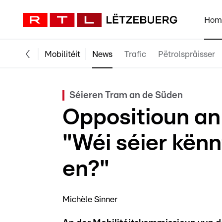
Hom
Mobilitéit
News
Trafic
Pëtrolspräisser
Séieren Tram an de Süden
Oppositioun an
"Wéi séier kënnt
en?"
Michèle Sinner