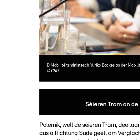
D'Mobilitéitsministesch Yuriko Backes an der Mobi
©
ChD
Séieren Tram an de
Polemik, well de séieren Tram, dee l
aus a Richtung Süde geet, am Verglac