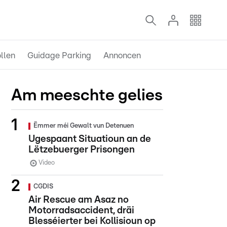
llen
Guidage Parking
Annoncen
Am meeschte gelies
Ëmmer méi Gewalt vun Detenuen
Ugespaant Situatioun an de
Lëtzebuerger Prisongen
Video
CGDIS
Air Rescue am Asaz no
Motorradsaccident, dräi
Blesséierter bei Kollisioun op