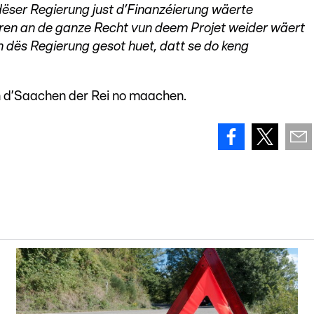
ëser Regierung just d’Finanzéierung wäerte
fueren an de ganze Recht vun deem Projet weider wäert
 dës Regierung gesot huet, datt se do keng
en d’Saachen der Rei no maachen.