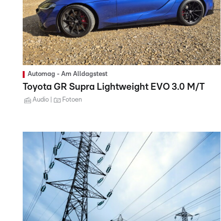
Automag - Am Alldagstest
Toyota GR Supra Lightweight EVO 3.0 M/T
Audio
Fotoen