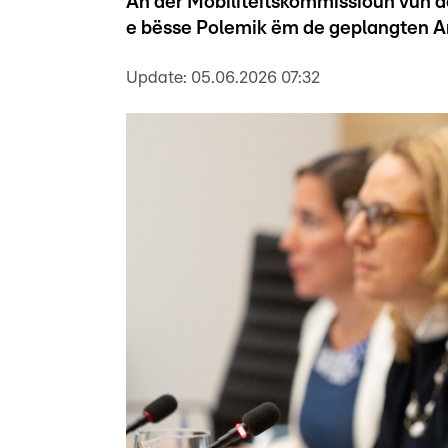
An der Mobilitéitskommissioun vun
e bësse Polemik ëm de geplangten A
Update:
05.06.2026 07:32