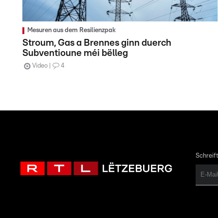
Mesuren aus dem Resilienzpak
Stroum, Gas a Brennes ginn duerch
Subventioune méi bëlleg
Video
4
Schreift