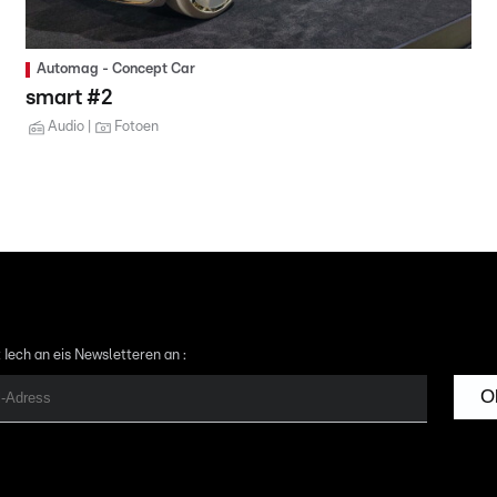
Automag - Concept Car
smart #2
Audio
Fotoen
 Iech an eis Newsletteren an :
O