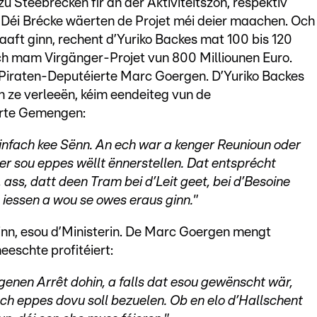
u Steebrécken fir an der Aktivitéitszon, respektiv
 Déi Brécke wäerten de Projet méi deier maachen. Och
aft ginn, rechent d’Yuriko Backes mat 100 bis 120
h mam Virgänger-Projet vun 800 Milliounen Euro.
m Piraten-Deputéierte Marc Goergen. D’Yuriko Backes
n ze verleeën, kéim eendeiteg vun de
erte Gemengen:
 einfach kee Sënn. An ech war a kenger Reunioun oder
er sou eppes wëllt ënnerstellen. Dat entsprécht
ass, datt deen Tram bei d’Leit geet, bei d’Besoine
 iessen a wou se owes eraus ginn."
inn, esou d’Ministerin. De Marc Goergen mengt
eeschte profitéiert:
egenen Arrêt dohin, a falls dat esou gewënscht wär,
ch eppes dovu soll bezuelen. Ob en elo d’Hallschent