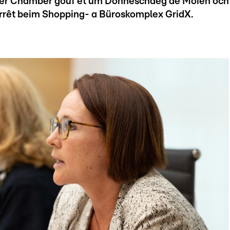
 der Chamber gouf et um Donneschdeg de Moien och
rrêt beim Shopping- a Büroskomplex GridX.