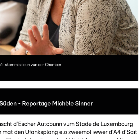
litéitskommissioun vun der Chamber
 Süden - Reportage Michèle Sinner
aanscht d’Escher Autobunn vum Stade de Luxembourg
h mat den Ufankspläng elo zweemol iwwer d’A4 d’Säit