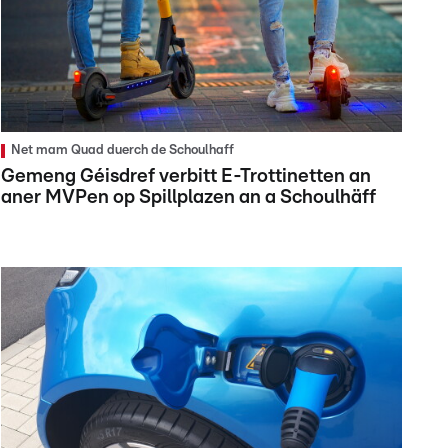
Net mam Quad duerch de Schoulhaff
Gemeng Géisdref verbitt E-Trottinetten an
aner MVPen op Spillplazen an a Schoulhäff