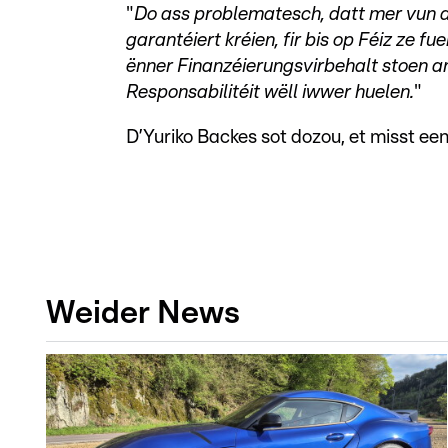
"
Do ass problematesch, datt mer vun d
garantéiert kréien, fir bis op Féiz ze 
ënner Finanzéierungsvirbehalt stoen an
Responsabilitéit wëll iwwer huelen.
"
D’Yuriko Backes sot dozou, et misst e
Weider News