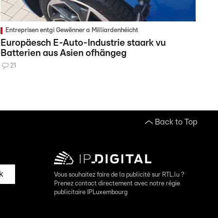
Entreprisen entgi Gewënner a Milliardenhéicht
Europäesch E-Auto-Industrie staark vu
Batterien aus Asien ofhängeg
21
Back to Top
k
Vous souhaitez faire de la publicité sur RTL.lu ?
Prenez contact directement avec notre régie
publicitaire IPLuxembourg