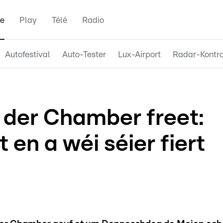
e
Play
Télé
Radio
Autofestival
Auto-Tester
Lux-Airport
Radar-Kontro
 der Chamber freet:
 en a wéi séier fiert