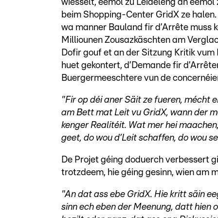
wiesselt, eemol zu Leideleng an eemol z
beim Shopping-Center GridX ze halen.
wa manner Bauland fir d’Arrête muss ka
Milliounen Zousazkäschten am Verglac
Dofir gouf et an der Sitzung Kritik vu
huet gekontert, d’Demande fir d’Arrête
Buergermeeschtere vun de concernéi
"Fir op déi aner Säit ze fueren, mécht
am Bett mat Leit vu GridX, wann der m
kenger Realitéit. Wat mer hei maachen, 
geet, do wou d’Leit schaffen, do wou se
De Projet géing doduerch verbessert g
trotzdeem, hie géing gesinn, wien am m
"An dat ass ebe GridX. Hie kritt säin e
sinn ech eben der Meenung, datt hien o