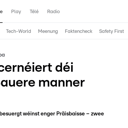
e
Play
Télé
Radio
Tech-World
Meenung
Faktencheck
Safety First
pa
ernéiert déi
Bauere manner
besuergt wéinst enger Präisbaisse – zwee