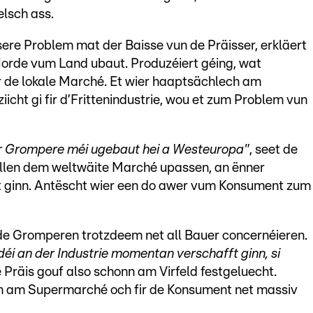
lsch ass.
ere Problem mat der Baisse vun de Präisser, erkläert
rde vum Land ubaut. Produzéiert géing, wat
ir de lokale Marché. Et wier haaptsächlech am
icht gi fir d’Frittenindustrie, wou et zum Problem vun
r Grompere méi ugebaut hei a Westeuropa"
, seet de
llen dem weltwäite Marché upassen, an ënner
 ginn. Antëscht wier een do awer vum Konsument zum
 de Gromperen trotzdeem net all Bauer concernéieren.
éi an der Industrie momentan verschafft ginn, si
 Präis gouf also schonn am Virfeld festgeluecht.
en am Supermarché och fir de Konsument net massiv