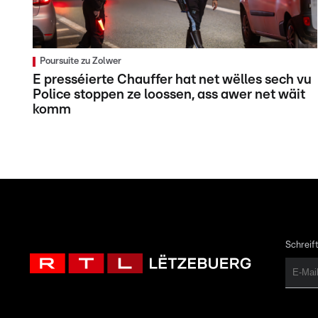
Poursuite zu Zolwer
E presséierte Chauffer hat net wëlles sech vu
Police stoppen ze loossen, ass awer net wäit
komm
Schreift