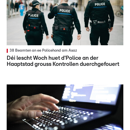
38 Beamten an ee Policehond am Asaz
Déi lescht Woch huet d'Police an der
Haaptstad grouss Kontrollen duerchgefouert