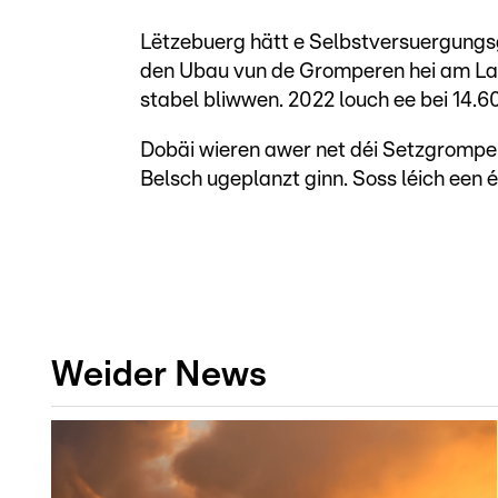
Lëtzebuerg hätt e Selbstversuergungs
den Ubau vun de Gromperen hei am Land
stabel bliwwen. 2022 louch ee bei 14.60
Dobäi wieren awer net déi Setzgromper
Belsch ugeplanzt ginn. Soss léich een 
Weider News