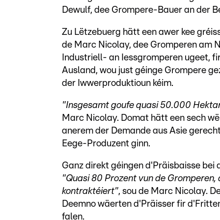
Dewulf, dee Grompere-Bauer an der Be
Zu Lëtzebuerg hätt een awer kee gréiss
de Marc Nicolay, dee Gromperen am No
Industriell- an Iessgromperen ugeet, f
Ausland, wou just géinge Grompere gezi
der Iwwerproduktioun kéim.
"Insgesamt goufe quasi 50.000 Hekta
Marc Nicolay. Domat hätt een sech wë
anerem der Demande aus Asie gerecht
Eege-Produzent ginn.
Ganz direkt géingen d'Präisbaisse bei
"Quasi 80 Prozent vun de Gromperen, d
kontraktéiert"
, sou de Marc Nicolay. De
Deemno wäerten d'Präisser fir d'Fritt
falen.