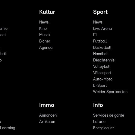
Kultur
Sport
News
News
omie
Kino
Live Arena
eet
Musek
F1
Bicher
Futtball
n
Agenda
Basketball
brik
Handball
p
Dëschtennis
Volleyball
Vëlossport
Auto-Moto
E-Sport
Weider Sportaarten
Immo
Info
Annoncen
Services de garde
b
Artikelen
Loterie
 Learning
Energieauer