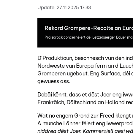
Update:
27.11.2025 17:33
Rekord Grompere-Recolte an Eur
Präisdrock concernéiert déi Lëtzebuerger Bauer ma
D'Produktioun, besonnesch vun den ind
Nordweste vun Europa ferm an d'Luuch
Gromperen ugebaut. Eng Surface, déi a
gewuess ass.
Dobäi kënnt, dass et dëst Joer eng iww
Frankräich, Däitschland an Holland re
Wat no engem Grond zur Freed klengt
A munche Länner féiert eng Iwwerprodu
niddreg dëst Joer. Kommerziell gesi wä