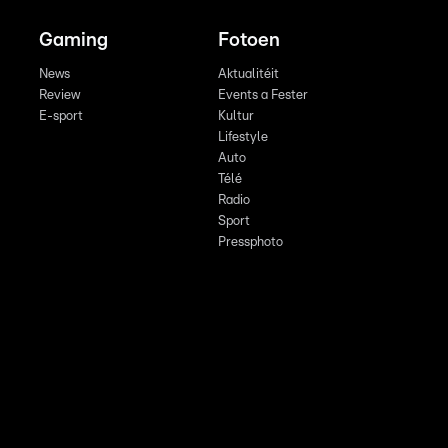
Gaming
Fotoen
News
Aktualitéit
Review
Events a Fester
E-sport
Kultur
Lifestyle
Auto
Télé
Radio
Sport
Pressphoto