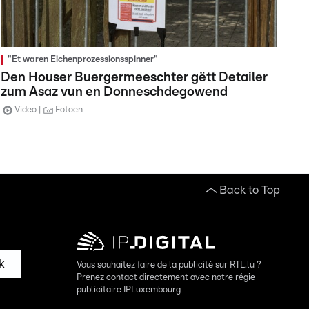
"Et waren Eichenprozessionsspinner"
Den Houser Buergermeeschter gëtt Detailer
zum Asaz vun en Donneschdegowend
Video
Fotoen
Back to Top
k
Vous souhaitez faire de la publicité sur RTL.lu ?
Prenez contact directement avec notre régie
publicitaire IPLuxembourg