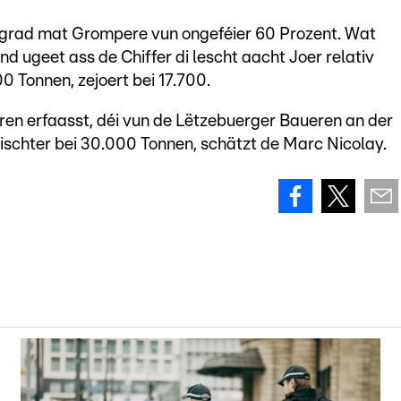
grad mat Grompere vun ongeféier 60 Prozent. Wat
 ugeet ass de Chiffer di lescht aacht Joer relativ
0 Tonnen, zejoert bei 17.700.
en erfaasst, déi vun de Lëtzebuerger Baueren an der
éischter bei 30.000 Tonnen, schätzt de Marc Nicolay.