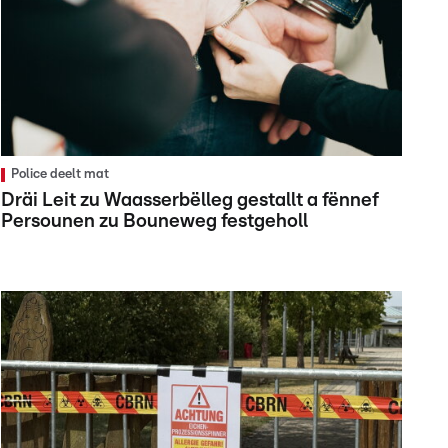
Police deelt mat
Dräi Leit zu Waasserbëlleg gestallt a fënnef
Persounen zu Bouneweg festgeholl