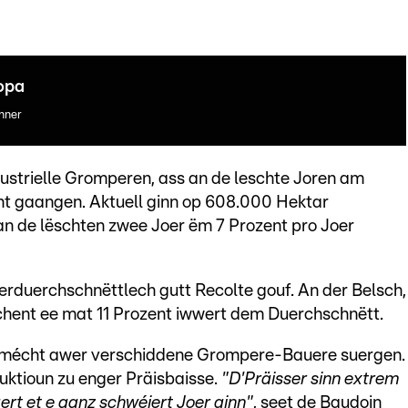
opa
nner
ustrielle Gromperen, ass an de leschte Joren am
t gaangen. Aktuell ginn op 608.000 Hektar
n de lëschten zwee Joer ëm 7 Prozent pro Joer
erduerchschnëttlech gutt Recolte gouf. An der Belsch,
chent ee mat 11 Prozent iwwert dem Duerchschnëtt.
 mécht awer verschiddene Grompere-Bauere suergen.
ktioun zu enger Präisbaisse.
"D'Präisser sinn extrem
ert et e ganz schwéiert Joer ginn"
, seet de Baudoin