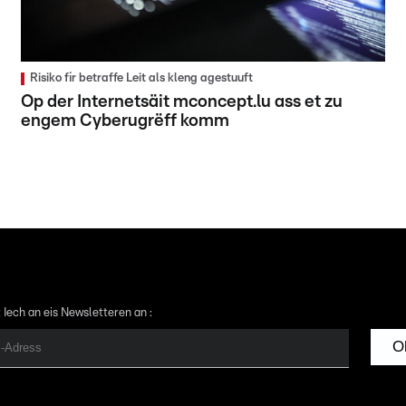
Risiko fir betraffe Leit als kleng agestuuft
Op der Internetsäit mconcept.lu ass et zu
engem Cyberugrëff komm
 Iech an eis Newsletteren an :
O