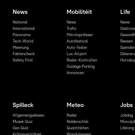
News
Mobilitéit
Life
National
News
News
International
Trafic
Gastron
Panorama
Pëtrolspräisser
Gesondh
Tech-World
Autofestival
Reesen
Meenung
Auto-Tester
Spende
Faktencheck
Lux-Airport
Déiereru
Safety First
Radar-Kontrollen
Horosko
Guidage Parking
Annoncen
Spilleck
Meteo
Jobs
Allgemengwëssen
Radar
Jobdag
Musek Quiz
Nidderschléi
Moovijo
Geo Quiz
Quantitéiten
Lifelong
Kräizwuerträtsel
Wandvitessen