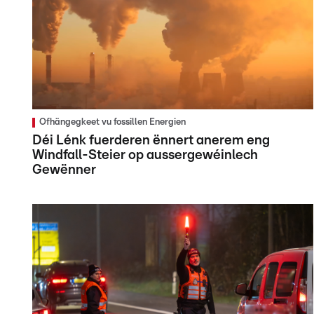
Ofhängegkeet vu fossillen Energien
Déi Lénk fuerderen ënnert anerem eng
Windfall-Steier op aussergewéinlech
Gewënner