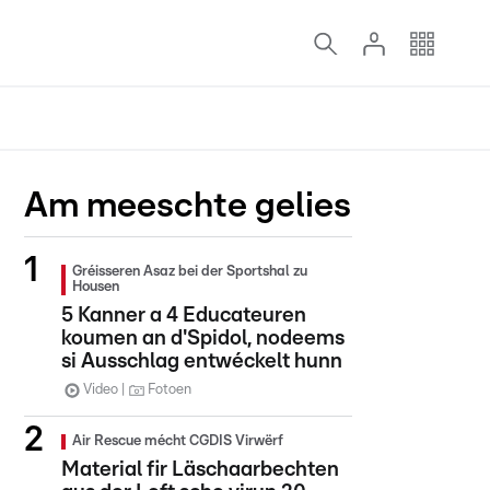
Am meeschte gelies
Gréisseren Asaz bei der Sportshal zu
Housen
5 Kanner a 4 Educateuren
koumen an d'Spidol, nodeems
si Ausschlag entwéckelt hunn
Video
Fotoen
Air Rescue mécht CGDIS Virwërf
Material fir Läschaarbechten