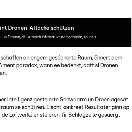
int Dronen-Attacke schützen
l un Dronen, déi kritesch Infrastrukture bedreeën, zouhëlt.
n schaffen an engem gesécherte Raum, ënnert dem
Ament paradox, wann ee bedenkt, datt si Dronen
en.
cher Intelligenz gesteierte Schwaarm un Droen agesat
oftraum ze schützen. Éischt konkreet Resultater ginn op
 de Loftverkéier stéieren, fir Schlagzeile gesuergt