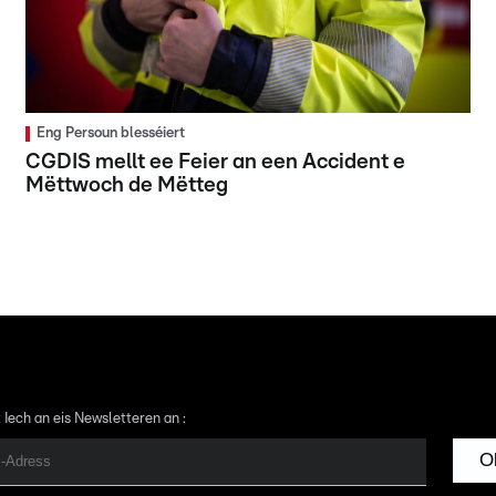
Eng Persoun blesséiert
CGDIS mellt ee Feier an een Accident e
Mëttwoch de Mëtteg
 Iech an eis Newsletteren an :
O