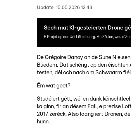
Update:
15.05.2026 12:43
Sech mat KI-gesteierten Drone gé
E Projet op der Uni Lëtzebuerg. An Zäiten, wou d'Zue
De Grégoire Danoy an de Sune Nielse
Buedem. Dat schéngt op den éischten 
testen, déi och nach am Schwaarm fléi
Ëm wat geet?
Studéiert gëtt, wéi en dank kënschtle
ka ginn, fir an dësem Fall, e prezise L
2017 zeréck. Also laang iert Dronen, déi
hunn.