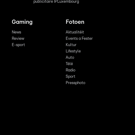
publicitaire IPLuxembourg
Gaming
Fotoen
News
Aktualitéit
Review
Events a Fester
E-sport
Kultur
Lifestyle
Auto
Télé
Radio
Sport
Pressphoto