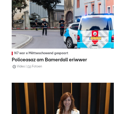
N7 war e Mëttwochowend gespaart
Policeasaz am Bamerdall eriwwer
Video
Fotoen