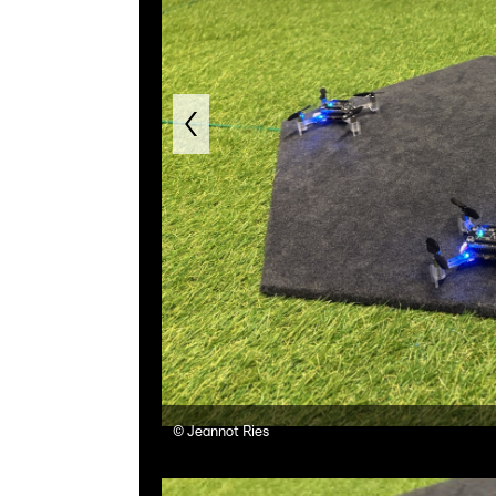
©
Jeannot Ries