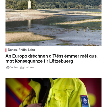
Donau, Rhäin, Loire
An Europa dréchnen d’Flëss ëmmer méi aus,
mat Konsequenze fir Lëtzebuerg
Video
Fotoen