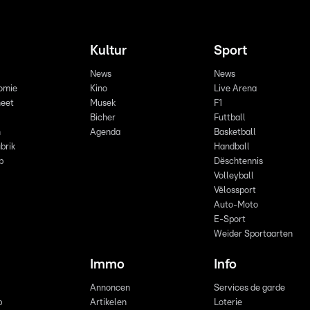
Kultur
Sport
News
News
omie
Kino
Live Arena
eet
Musek
F1
Bicher
Futtball
n
Agenda
Basketball
brik
Handball
p
Dëschtennis
Volleyball
Vëlossport
Auto-Moto
E-Sport
Weider Sportaarten
Immo
Info
Annoncen
Services de garde
b
Artikelen
Loterie