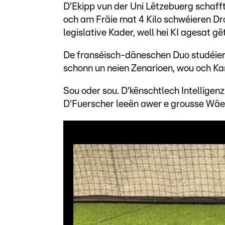
D'Ekipp vun der Uni Lëtzebuerg schaf
och am Fräie mat 4 Kilo schwéieren Dr
legislative Kader, well hei KI agesat gët
De franséisch-däneschen Duo studéier
schonn un neien Zenarioen, wou och K
Sou oder sou. D'kënschtlech Intelligen
D'Fuerscher leeën awer e grousse Wäer