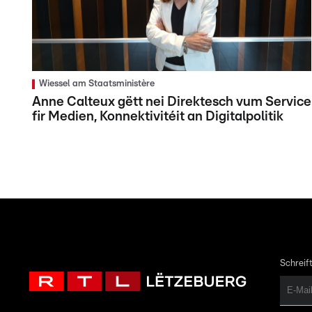
Wiessel am Staatsministère
Anne Calteux gëtt nei Direktesch vum Service
fir Medien, Konnektivitéit an Digitalpolitik
Schreift