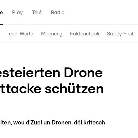
e
Play
Télé
Radio
Tech-World
Meenung
Faktencheck
Safety First
steierten Drone
ttacke schützen
iten, wou d'Zuel un Dronen, déi kritesch