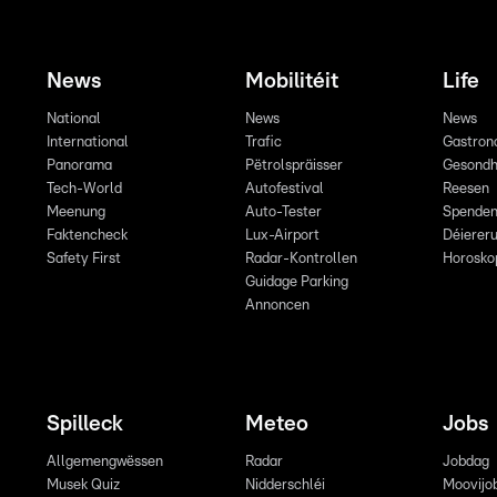
News
Mobilitéit
Life
National
News
News
International
Trafic
Gastron
Panorama
Pëtrolspräisser
Gesondh
Tech-World
Autofestival
Reesen
Meenung
Auto-Tester
Spende
Faktencheck
Lux-Airport
Déiereru
Safety First
Radar-Kontrollen
Horosko
Guidage Parking
Annoncen
Spilleck
Meteo
Jobs
Allgemengwëssen
Radar
Jobdag
Musek Quiz
Nidderschléi
Moovijo