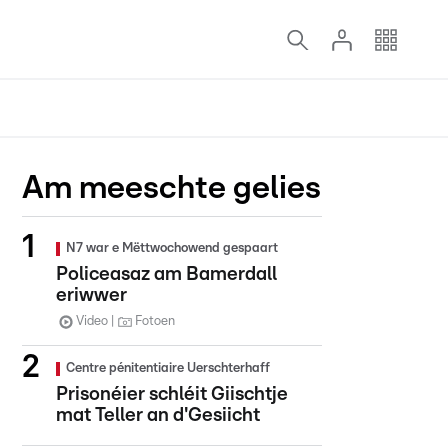
Am meeschte gelies
N7 war e Mëttwochowend gespaart
Policeasaz am Bamerdall
eriwwer
Video
Fotoen
Centre pénitentiaire Uerschterhaff
Prisonéier schléit Giischtje
mat Teller an d'Gesiicht