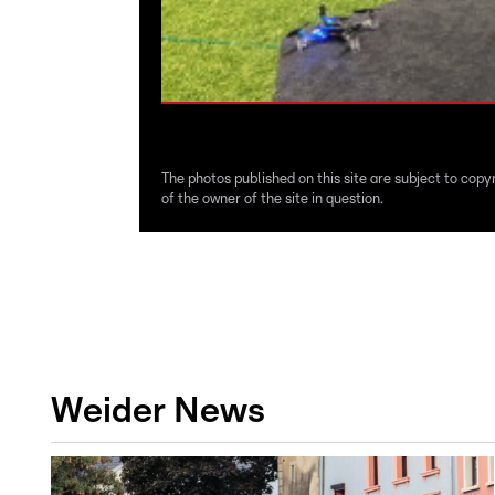
The photos published on this site are subject to copy
of the owner of the site in question.
Weider News