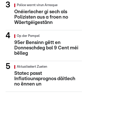
Police warnt virun Arnaque
Onéierlecher gi sech als
Polizisten aus a froen no
Wäertgéigestänn
Op der Pompel
95er Bensinn gëtt en
Donneschdeg bal 9 Cent méi
bëlleg
Aktualiséiert Zuelen
Statec passt
Inflatiounsprognos däitlech
no ënnen un