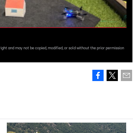
right and may not be copied, modified, or sold without the prior permission