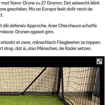
ft mat Nano-Drone vu 27 Gramm. Dat selwecht kéint
one geschéien. Ma an Europa feelt dofir nach de
t.
t déi defensiv Approche. Aner Chercheure schaffe
amikaze-Dronen agesat ginn.
z erlaabt et zwar, mënschlech Fäegkeeten ze toppen.
t drop, dat si, also Mënschen, de Kader setzen.