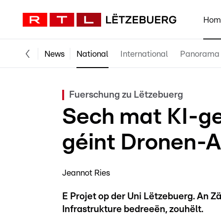
Hom
News
National
International
Panorama
Fuerschung zu Lëtzebuerg
Sech mat KI-ge
géint Dronen-A
Jeannot Ries
E Projet op der Uni Lëtzebuerg. An Zä
Infrastrukture bedreeën, zouhëlt.