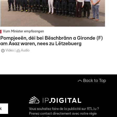
Vum Minister empfaangen
Pompjeeën, déi bei Bëschbränn a Gironde (F)
am Asaz waren, nees zu Lëtzebuerg
Video
Audio
Back to Top
k
Vous souhaitez faire de la publicité sur RTL.lu ?
Prenez contact directement avec notre régie