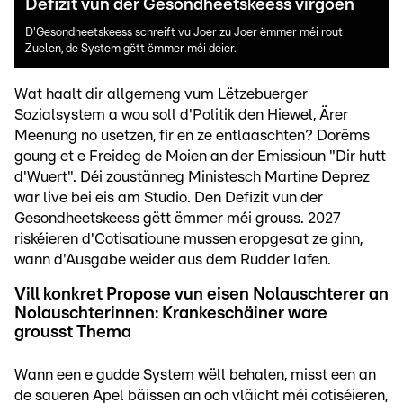
Defizit vun der Gesondheetskeess virgoen
D'Gesondheetskeess schreift vu Joer zu Joer ëmmer méi rout
Zuelen, de System gëtt ëmmer méi deier.
Wat haalt dir allgemeng vum Lëtzebuerger
Sozialsystem a wou soll d'Politik den Hiewel, Ärer
Meenung no usetzen, fir en ze entlaaschten? Dorëms
goung et e Freideg de Moien an der Emissioun "Dir hutt
d'Wuert". Déi zoustänneg Ministesch Martine Deprez
war live bei eis am Studio. Den Defizit vun der
Gesondheetskeess gëtt ëmmer méi grouss. 2027
riskéieren d'Cotisatioune mussen eropgesat ze ginn,
wann d'Ausgabe weider aus dem Rudder lafen.
Vill konkret Propose vun eisen Nolauschterer an
Nolauschterinnen: Krankeschäiner ware
grousst Thema
Wann een e gudde System wëll behalen, misst een an
de saueren Apel bäissen an och vläicht méi cotiséieren,