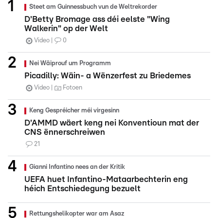
Steet am Guinnessbuch vun de Weltrekorder
D'Betty Bromage ass déi eelste "Wing
Walkerin" op der Welt
Video
0
Nei Wäiprouf um Programm
Picadilly: Wäin- a Wënzerfest zu Briedemes
Video
Fotoen
Keng Gespréicher méi virgesinn
D'AMMD wäert keng nei Konventioun mat der
CNS ënnerschreiwen
21
Gianni Infantino nees an der Kritik
UEFA huet Infantino-Mataarbechterin eng
héich Entschiedegung bezuelt
Rettungshelikopter war am Asaz