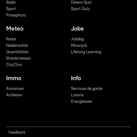
Radio
Déiere Quiz
Sport
Sport Quiz
Pressphoto
Meteo
Jobs
Radar
Jobdag
Nidderschléi
Moovijob
Quantitéiten
Lifelong Learning
Wandvitessen
CityClim
Immo
Info
Annoncen
Services de garde
Artikelen
Loterie
Energieauer
Feedback