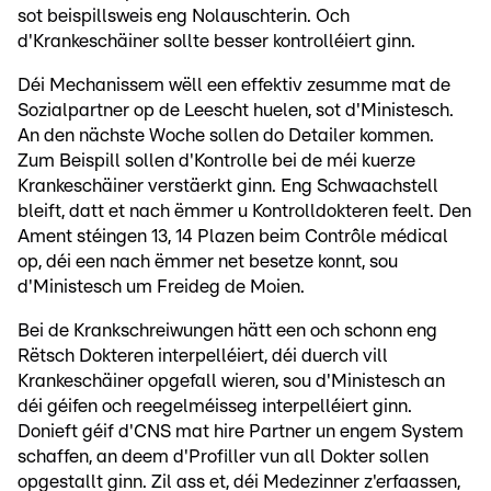
sot beispillsweis eng Nolauschterin. Och
d'Krankeschäiner sollte besser kontrolléiert ginn.
Déi Mechanissem wëll een effektiv zesumme mat de
Sozialpartner op de Leescht huelen, sot d'Ministesch.
An den nächste Woche sollen do Detailer kommen.
Zum Beispill sollen d'Kontrolle bei de méi kuerze
Krankeschäiner verstäerkt ginn. Eng Schwaachstell
bleift, datt et nach ëmmer u Kontrolldokteren feelt. Den
Ament stéingen 13, 14 Plazen beim Contrôle médical
op, déi een nach ëmmer net besetze konnt, sou
d'Ministesch um Freideg de Moien.
Bei de Krankschreiwungen hätt een och schonn eng
Rëtsch Dokteren interpelléiert, déi duerch vill
Krankeschäiner opgefall wieren, sou d'Ministesch an
déi géifen och reegelméisseg interpelléiert ginn.
Donieft géif d'CNS mat hire Partner un engem System
schaffen, an deem d'Profiller vun all Dokter sollen
opgestallt ginn. Zil ass et, déi Medezinner z'erfaassen,