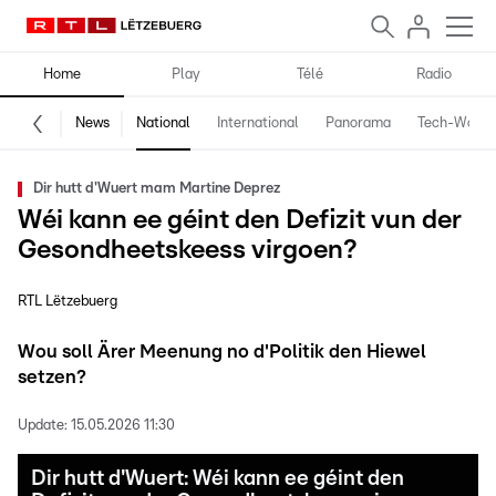
Home
Play
Télé
Radio
News
National
International
Panorama
Tech-World
Dir hutt d'Wuert mam Martine Deprez
Wéi kann ee géint den Defizit vun der
Gesondheetskeess virgoen?
RTL Lëtzebuerg
Wou soll Ärer Meenung no d'Politik den Hiewel
setzen?
Update:
15.05.2026 11:30
Dir hutt d'Wuert: Wéi kann ee géint den