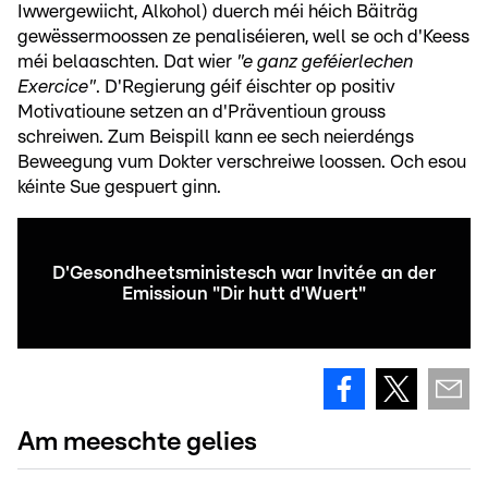
Iwwergewiicht, Alkohol) duerch méi héich Bäiträg
gewëssermoossen ze penaliséieren, well se och d'Keess
méi belaaschten. Dat wier
"e ganz geféierlechen
Exercice"
. D'Regierung géif éischter op positiv
Motivatioune setzen an d'Präventioun grouss
schreiwen. Zum Beispill kann ee sech neierdéngs
Beweegung vum Dokter verschreiwe loossen. Och esou
kéinte Sue gespuert ginn.
D'Gesondheetsministesch war Invitée an der
Emissioun "Dir hutt d'Wuert"
Am meeschte gelies