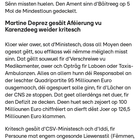
Sënn missten huelen. Den Ament sinn d'Bäitreeg op 5
Mol de Mindestloun gedeckelt.
Martine Deprez gesäit Aféierung vu
Karenzdeeg weider kritesch
Kloer wier awer, sot d’Ministesch, dass all Moyen deen
agesat gëtt, sou effikass wéi nëmme méiglech misst
sinn. Dat gëllt souwuel fir d'Verschreiwe vu
Medikamenter, awer och Opträg fir Laboen oder Taxis-
Ambulanzen. Alles an allem hunn déi Responsabel an
der leschter Quadripartite 95 Milliounen Euro
ausgemaach, déi agespuert solle ginn, fir d'Lächer an
der CNS ze stoppen. Dat geet allerdéngs net duer, fir
den Defizit ze decken. Deen huet sech zejoert op 100
Milliounen Euro chiffréiert an dierft dëst Joer op 126,5
Milliounen Euro klammen.
Kritesch gesäit d'CSV-Ministesch och d'Iddi, fir
Persoune mat engem ongesonde Liewensstil (Fëmmen,