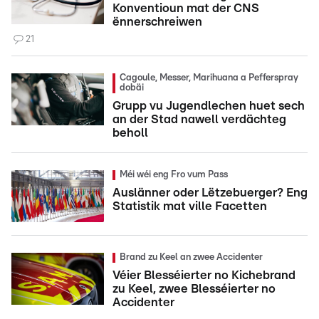
Konventioun mat der CNS
ënnerschreiwen
21
Cagoule, Messer, Marihuana a Pefferspray
dobäi
Grupp vu Jugendlechen huet sech
an der Stad nawell verdächteg
beholl
Méi wéi eng Fro vum Pass
Auslänner oder Lëtzebuerger? Eng
Statistik mat ville Facetten
Brand zu Keel an zwee Accidenter
Véier Blesséierter no Kichebrand
zu Keel, zwee Blesséierter no
Accidenter