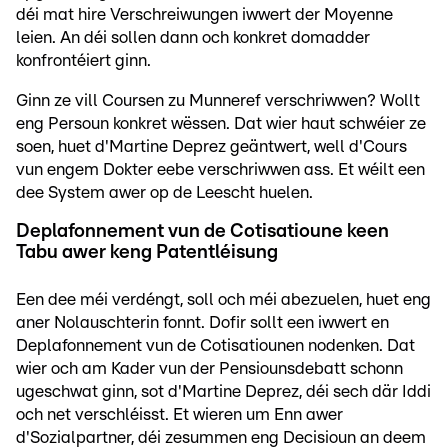
déi mat hire Verschreiwungen iwwert der Moyenne
leien. An déi sollen dann och konkret domadder
konfrontéiert ginn.
Ginn ze vill Coursen zu Munneref verschriwwen? Wollt
eng Persoun konkret wëssen. Dat wier haut schwéier ze
soen, huet d'Martine Deprez geäntwert, well d'Cours
vun engem Dokter eebe verschriwwen ass. Et wéilt een
dee System awer op de Leescht huelen.
Deplafonnement vun de Cotisatioune keen
Tabu awer keng Patentléisung
Een dee méi verdéngt, soll och méi abezuelen, huet eng
aner Nolauschterin fonnt. Dofir sollt een iwwert en
Deplafonnement vun de Cotisatiounen nodenken. Dat
wier och am Kader vun der Pensiounsdebatt schonn
ugeschwat ginn, sot d'Martine Deprez, déi sech där Iddi
och net verschléisst. Et wieren um Enn awer
d'Sozialpartner, déi zesummen eng Decisioun an deem