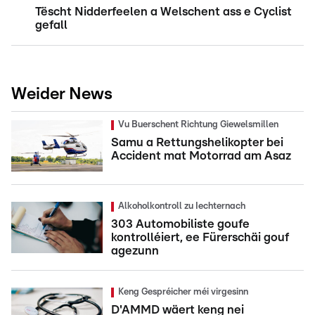
Tëscht Nidderfeelen a Welschent ass e Cyclist
gefall
Weider News
Vu Buerschent Richtung Giewelsmillen
Samu a Rettungshelikopter bei
Accident mat Motorrad am Asaz
Alkoholkontroll zu Iechternach
303 Automobiliste goufe
kontrolléiert, ee Fürerschäi gouf
agezunn
Keng Gespréicher méi virgesinn
D'AMMD wäert keng nei