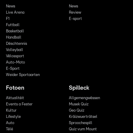
News
News
Live Arena
Review
F1
E-sport
Futtball
Basketball
Handball
Dëschtennis
Volleyball
Vëlossport
Auto-Moto
E-Sport
Weider Sportaarten
Fotoen
Spilleck
Aktualitéit
Allgemengwëssen
Events a Fester
Musek Quiz
Kultur
Geo Quiz
Lifestyle
Kräizwuerträtsel
Auto
Sproochespill
Télé
Quiz vum Mount