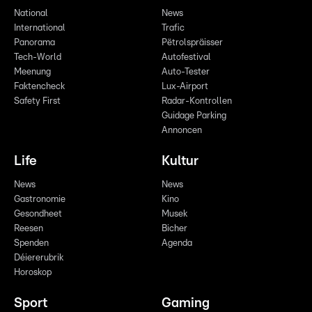
National
News
International
Trafic
Panorama
Pëtrolspräisser
Tech-World
Autofestival
Meenung
Auto-Tester
Faktencheck
Lux-Airport
Safety First
Radar-Kontrollen
Guidage Parking
Annoncen
Life
Kultur
News
News
Gastronomie
Kino
Gesondheet
Musek
Reesen
Bicher
Spenden
Agenda
Déiererubrik
Horoskop
Sport
Gaming