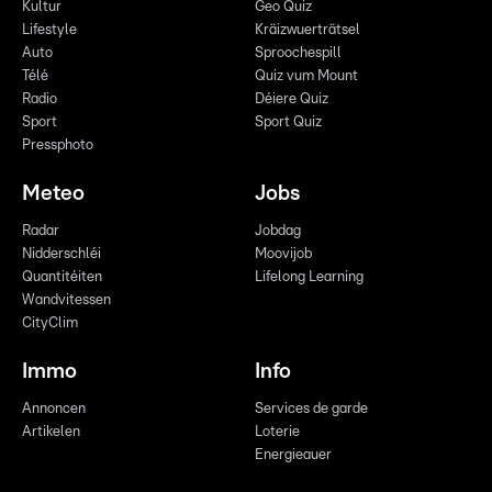
Kultur
Geo Quiz
Lifestyle
Kräizwuerträtsel
Auto
Sproochespill
Télé
Quiz vum Mount
Radio
Déiere Quiz
Sport
Sport Quiz
Pressphoto
Meteo
Jobs
Radar
Jobdag
Nidderschléi
Moovijob
Quantitéiten
Lifelong Learning
Wandvitessen
CityClim
Immo
Info
Annoncen
Services de garde
Artikelen
Loterie
Energieauer