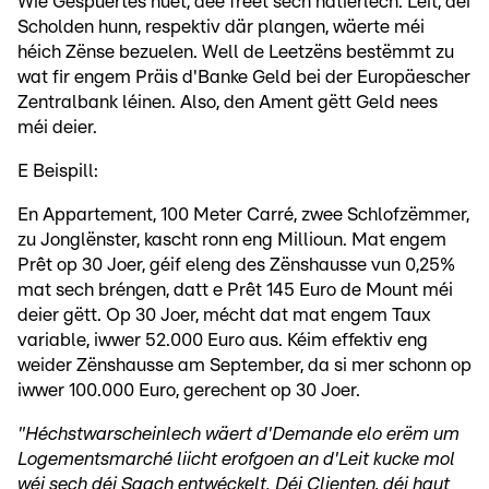
Wie Gespuertes huet, dee freet sech natierlech. Leit, déi
Scholden hunn, respektiv där plangen, wäerte méi
héich Zënse bezuelen. Well de Leetzëns bestëmmt zu
wat fir engem Präis d'Banke Geld bei der Europäescher
Zentralbank léinen. Also, den Ament gëtt Geld nees
méi deier.
E Beispill:
En Appartement, 100 Meter Carré, zwee Schlofzëmmer,
zu Jonglënster, kascht ronn eng Millioun. Mat engem
Prêt op 30 Joer, géif eleng des Zënshausse vun 0,25%
mat sech bréngen, datt e Prêt 145 Euro de Mount méi
deier gëtt. Op 30 Joer, mécht dat mat engem Taux
variable, iwwer 52.000 Euro aus. Kéim effektiv eng
weider Zënshausse am September, da si mer schonn op
iwwer 100.000 Euro, gerechent op 30 Joer.
"Héchstwarscheinlech wäert d'Demande elo erëm um
Logementsmarché liicht erofgoen an d'Leit kucke mol
wéi sech déi Saach entwéckelt. Déi Clienten, déi haut