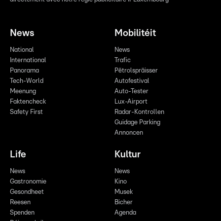
News
Mobilitéit
National
News
International
Trafic
Panorama
Pëtrolspräisser
Tech-World
Autofestival
Meenung
Auto-Tester
Faktencheck
Lux-Airport
Safety First
Radar-Kontrollen
Guidage Parking
Annoncen
Life
Kultur
News
News
Gastronomie
Kino
Gesondheet
Musek
Reesen
Bicher
Spenden
Agenda