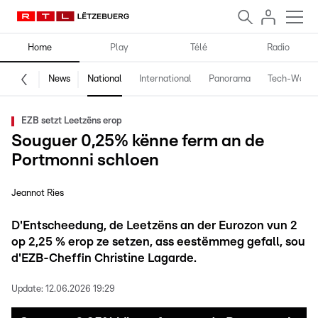
Home
Play
Télé
Radio
News
National
International
Panorama
Tech-World
EZB setzt Leetzëns erop
Souguer 0,25% kënne ferm an de
Portmonni schloen
Jeannot Ries
D'Entscheedung, de Leetzëns an der Eurozon vun 2
op 2,25 % erop ze setzen, ass eestëmmeg gefall, sou
d'EZB-Cheffin Christine Lagarde.
Update:
12.06.2026 19:29