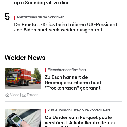
op e Sonndeg vill ze dinn
Metastasen an de Schanken
De Prostatt-Kriibs beim fréieren US-President
Joe Biden huet sech weider ausgebreet
Weider News
Fierschter confirméiert
Zu Esch hannert de
Gemengenatelieren huet
"Trockenrasen" gebrannt
Video
Fotoen
208 Automobiliste goufe kontrolléiert
Op Uerder vum Parquet goufe
verstäerkt Alkoholkontrollen zu