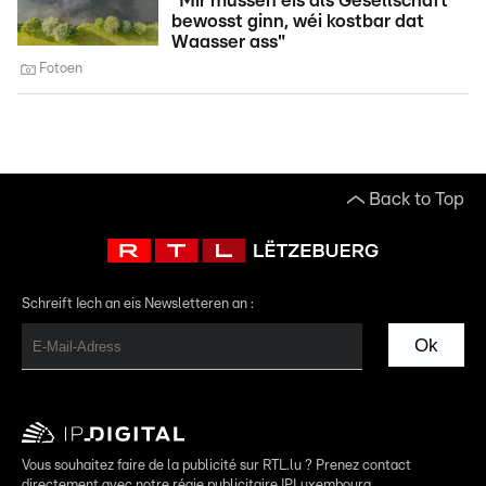
"Mir mussen eis als Gesellschaft
bewosst ginn, wéi kostbar dat
Waasser ass"
Fotoen
Back to Top
Schreift Iech an eis Newsletteren an :
Ok
Vous souhaitez faire de la publicité sur RTL.lu ? Prenez contact
directement avec notre régie publicitaire IPLuxembourg