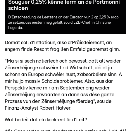
Souguer 0,25% kënne ferm an de Portmonni
schloen
D'Entscheedung, de Leetzëns an der Eurozon vun 2 op 2,25 % erop
ze setzen, ass eestëmmeg gefall, sou d'EZB-Cheffin Christine
Lagarde.
Domat soll d'Inflatioun, also d'Präisdeierecht, an
engem fir de Rescht fragillen Ëmfeld gebremst ginn.
"Mä si si sech natierlech och bewosst, datt all weider
Zënserhéijunge schwéier fir d'Wirtschaft, déi et jo
schonn an Europa schwéier huet, z’absorbéiere sinn. A
mir hu jo massiv Scholdeproblemer. Also, aus där
Perspektiv kënne mir am September eng weider
Zënserhéijung erwaarden an dann ass dëse ganze
Prozess vun den Zënserhéijunge fäerdeg", sou de
Finanz-Analyst Robert Halver:
Wat bedeit dat elo konkreet fir d'Leit?