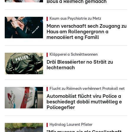
Bous a Réimech gemaach
Koum aus Psychiatrie zu Metz
Mann verschaaft sech Zougang zu
Haus am Rollengergronn a
menacéiert eng Famill
Kläpperei a Schnëttwonnen
Dräi Blesséierter no Sträit zu
Iechternach
Flucht zu Réimech verhënnert Protokoll net
Automobilist flücht viru Police a
beschiedegt dobäi muttwëlleg e
Policegefier
Hydrolog Laurent Pfister