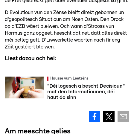
de Prêt gestreckt gëtt oder eventuell ausgesat ka ginn.
D'Evolutioun vun den Zënse bleift direkt gebonnen un
d'geopolitesch Situatioun am Noen Osten. Den Drock
op d'EZB wäert bleiwen. Och wann d'Strooss vun
Hormus ganz opgeet, heescht dat net, datt alles direkt
méi bëlleg gëtt. D'Liwwerkette wäerten nach fir eng
Zäit gestéiert bleiwen.
Liest dozou och hei:
Hausse vum Leetzëns
"Déi logesch a bescht Decisioun"
mat den Informatiounen, déi
haut do sinn
Am meeschte gelies