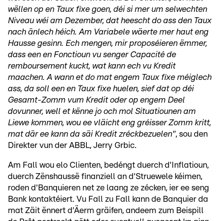
wëllen op en Taux fixe goen, déi si mer um selwechten
Niveau wéi am Dezember, dat heescht do ass den Taux
nach änlech héich. Am Variabele wäerte mer haut eng
Hausse gesinn. Ech mengen, mir proposéieren ëmmer,
dass een en Fonctioun vu senger Capacité de
remboursement kuckt, wat kann ech vu Kredit
maachen. A wann et do mat engem Taux fixe méiglech
ass, da soll een en Taux fixe huelen, sief dat op déi
Gesamt-Zomm vum Kredit oder op engem Deel
dovunner, well et kënne jo och mol Situatiounen am
Liewe kommen, wou ee vläicht eng gréisser Zomm kritt,
mat där ee kann da säi Kredit zréckbezuelen"
, sou den
Direkter vun der ABBL, Jerry Grbic.
Am Fall wou elo Clienten, bedéngt duerch d'Inflatioun,
duerch Zënshaussë finanziell an d'Struewele kéimen,
roden d'Banquieren net ze laang ze zécken, ier ee seng
Bank kontaktéiert. Vu Fall zu Fall kann de Banquier da
mat Zäit ënnert d'Äerm gräifen, andeem zum Beispill