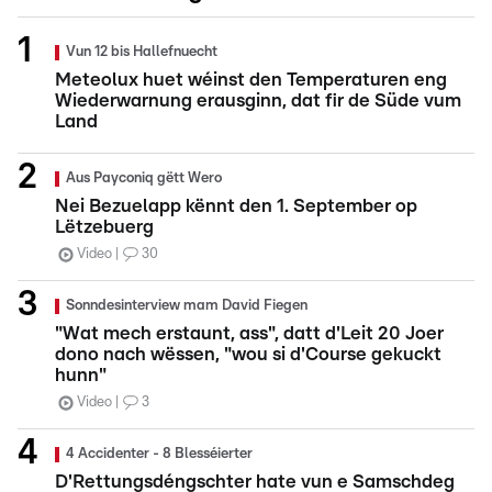
Vun 12 bis Hallefnuecht
Meteolux huet wéinst den Temperaturen eng
Wiederwarnung erausginn, dat fir de Süde vum
Land
Aus Payconiq gëtt Wero
Nei Bezuelapp kënnt den 1. September op
Lëtzebuerg
Video
30
Sonndesinterview mam David Fiegen
"Wat mech erstaunt, ass", datt d'Leit 20 Joer
dono nach wëssen, "wou si d'Course gekuckt
hunn"
Video
3
4 Accidenter - 8 Blesséierter
D'Rettungsdéngschter hate vun e Samschdeg