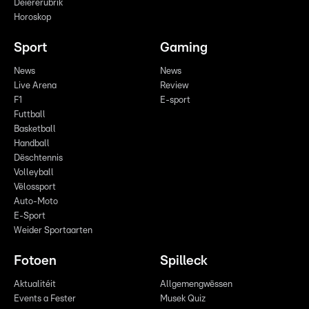
Déiererubrik
Horoskop
Sport
Gaming
News
News
Live Arena
Review
F1
E-sport
Futtball
Basketball
Handball
Dëschtennis
Volleyball
Vëlossport
Auto-Moto
E-Sport
Weider Sportaarten
Fotoen
Spilleck
Aktualitéit
Allgemengwëssen
Events a Fester
Musek Quiz