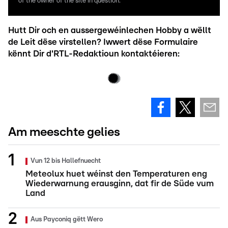
of the owner of the site in question.
Hutt Dir och en aussergewéinlechen Hobby a wëllt
de Leit dëse virstellen? Iwwert dëse Formulaire
kënnt Dir d'RTL-Redaktioun kontaktéieren:
Am meeschte gelies
Vun 12 bis Hallefnuecht
Meteolux huet wéinst den Temperaturen eng
Wiederwarnung erausginn, dat fir de Süde vum
Land
Aus Payconiq gëtt Wero