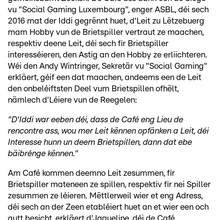
vu "Social Gaming Luxembourg", enger ASBL, déi sech
2016 mat der Iddi gegrënnt huet, d'Leit zu Lëtzebuerg
mam Hobby vun de Brietspiller vertraut ze maachen,
respektiv deene Leit, déi sech fir Brietspiller
interesséieren, den Astig an den Hobby ze erliichteren.
Wéi den Andy Wintringer, Sekretär vu "Social Gaming"
erkläert, géif een dat maachen, andeems een de Leit
den onbeléiftsten Deel vum Brietspillen ofhëlt,
nämlech d'Léiere vun de Reegelen:
"D'Iddi war eeben déi, dass de Café eng Lieu de
rencontre ass, wou mer Leit kënnen opfänken a Leit, déi
Interesse hunn un deem Brietspillen, dann dat ebe
bäibrénge kënnen."
Am Café kommen deemno Leit zesummen, fir
Brietspiller mateneen ze spillen, respektiv fir nei Spiller
zesummen ze léieren. Mëttlerweil wier et eng Adress,
déi sech an der Zeen etabléiert huet an et wier een och
gutt besicht, erkläert d'Jaqueline, déi de Café