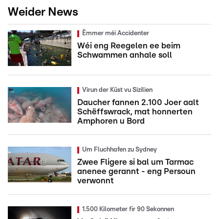
Weider News
Ëmmer méi Accidenter
Wéi eng Reegelen ee beim
Schwammen anhale soll
Virun der Küst vu Sizilien
Daucher fannen 2.100 Joer aalt
Schëffswrack, mat honnerten
Amphoren u Bord
Um Fluchhafen zu Sydney
Zwee Fligere si bal um Tarmac
anenee gerannt - eng Persoun
verwonnt
1.500 Kilometer fir 90 Sekonnen