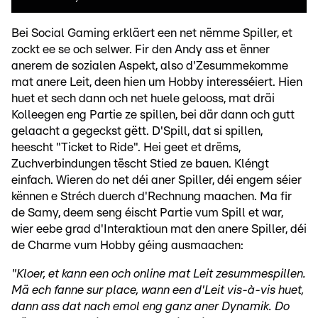
Bei Social Gaming erkläert een net nëmme Spiller, et
zockt ee se och selwer. Fir den Andy ass et ënner
anerem de sozialen Aspekt, also d'Zesummekomme
mat anere Leit, deen hien um Hobby interesséiert. Hien
huet et sech dann och net huele gelooss, mat dräi
Kolleegen eng Partie ze spillen, bei där dann och gutt
gelaacht a gegeckst gëtt. D'Spill, dat si spillen,
heescht "Ticket to Ride". Hei geet et drëms,
Zuchverbindungen tëscht Stied ze bauen. Kléngt
einfach. Wieren do net déi aner Spiller, déi engem séier
kënnen e Stréch duerch d'Rechnung maachen. Ma fir
de Samy, deem seng éischt Partie vum Spill et war,
wier eebe grad d'Interaktioun mat den anere Spiller, déi
de Charme vum Hobby géing ausmaachen:
"Kloer, et kann een och online mat Leit zesummespillen.
Mä ech fanne sur place, wann een d'Leit vis-à-vis huet,
dann ass dat nach emol eng ganz aner Dynamik. Do