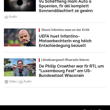
Vu Schëffleng mam Auto a
Spuenien, fir déi komplett
Sonnendäischtert ze gesinn
Audio
Gianni Infantino nees an der Kritik
UEFA huet Infantino-
Mataarbechterin eng héich
Entschiedegung bezuelt
Lëtzebuergesch Wuerzele feieren
De Philip Crowther war fir RTL um
"Luxembourg Fest" am US-
Bundesstaat Wisconsin
Video
Audio