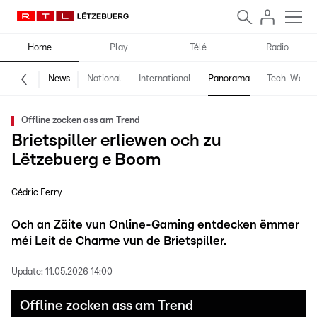
Home
Play
Télé
Radio
News
National
International
Panorama
Tech-World
Offline zocken ass am Trend
Brietspiller erliewen och zu
Lëtzebuerg e Boom
Cédric Ferry
Och an Zäite vun Online-Gaming entdecken ëmmer
méi Leit de Charme vun de Brietspiller.
Update:
11.05.2026 14:00
Offline zocken ass am Trend