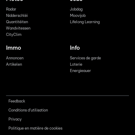
Radar
Jobdag
Nidderschléi
Moovijob
Quantitéiten
Lifelong Learning
Wandvitessen
CityClim
Immo
Info
Annoncen
Services de garde
Artikelen
Loterie
Energieauer
Feedback
Conditions d'utilisation
Privacy
Politique en matière de cookies