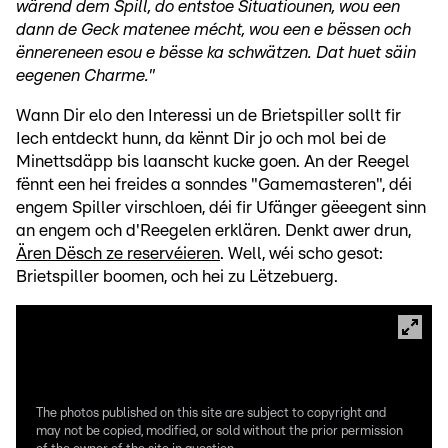
wärend dem Spill, do entstoe Situatiounen, wou een
dann de Geck matenee mécht, wou een e bëssen och
ënnereneen esou e bësse ka schwätzen. Dat huet säin
eegenen Charme."
Wann Dir elo den Interessi un de Brietspiller sollt fir
Iech entdeckt hunn, da kënnt Dir jo och mol bei de
Minettsdäpp bis laanscht kucke goen. An der Reegel
fënnt een hei freides a sonndes "Gamemasteren", déi
engem Spiller virschloen, déi fir Ufänger gëeegent sinn
an engem och d'Reegelen erklären. Denkt awer drun,
Ären Dësch ze reservéieren
. Well, wéi scho gesot:
Brietspiller boomen, och hei zu Lëtzebuerg.
The photos published on this site are subject to copyright and
may not be copied, modified, or sold without the prior permission