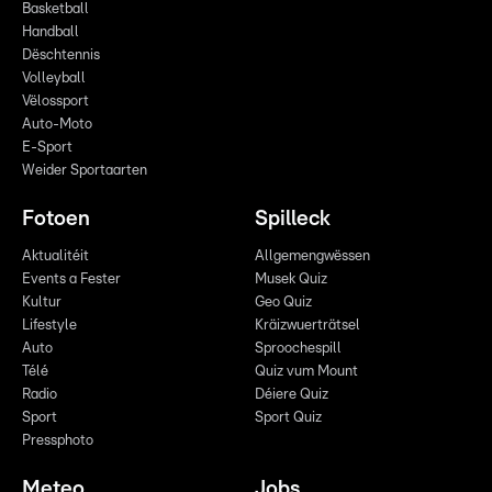
Basketball
Handball
Dëschtennis
Volleyball
Vëlossport
Auto-Moto
E-Sport
Weider Sportaarten
Fotoen
Spilleck
Aktualitéit
Allgemengwëssen
Events a Fester
Musek Quiz
Kultur
Geo Quiz
Lifestyle
Kräizwuerträtsel
Auto
Sproochespill
Télé
Quiz vum Mount
Radio
Déiere Quiz
Sport
Sport Quiz
Pressphoto
Meteo
Jobs