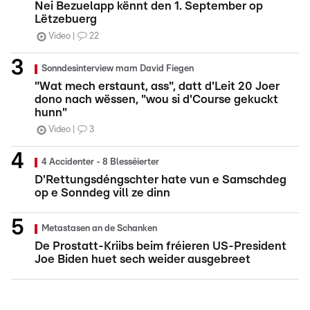
Nei Bezuelapp kënnt den 1. September op
Lëtzebuerg
Video
22
Sonndesinterview mam David Fiegen
"Wat mech erstaunt, ass", datt d'Leit 20 Joer
dono nach wëssen, "wou si d'Course gekuckt
hunn"
Video
3
4 Accidenter - 8 Blesséierter
D'Rettungsdéngschter hate vun e Samschdeg
op e Sonndeg vill ze dinn
Metastasen an de Schanken
De Prostatt-Kriibs beim fréieren US-President
Joe Biden huet sech weider ausgebreet