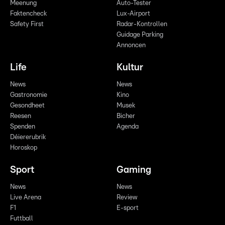
Meenung
Auto-Tester
Faktencheck
Lux-Airport
Safety First
Radar-Kontrollen
Guidage Parking
Annoncen
Life
Kultur
News
News
Gastronomie
Kino
Gesondheet
Musek
Reesen
Bicher
Spenden
Agenda
Déiererubrik
Horoskop
Sport
Gaming
News
News
Live Arena
Review
F1
E-sport
Futtball