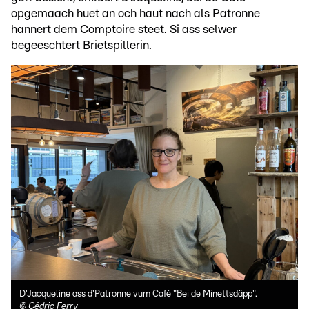
opgemaach huet an och haut nach als Patronne
hannert dem Comptoire steet. Si ass selwer
begeeschtert Brietspillerin.
D'Jacqueline ass d'Patronne vum Café "Bei de Minettsdäpp".
©
Cédric Ferry