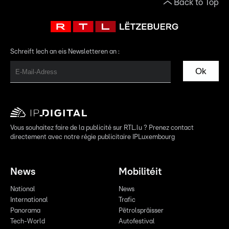
Back to Top
Schreift Iech an eis Newsletteren an :
Ok
Vous souhaitez faire de la publicité sur RTL.lu ? Prenez contact
directement avec notre régie publicitaire IPLuxembourg
News
Mobilitéit
National
News
International
Trafic
Panorama
Pëtrolspräisser
Tech-World
Autofestival