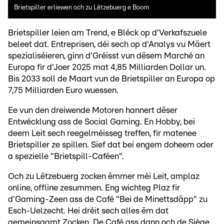
Brietspiller erliewen och zu Lëtzebuerg e Boom
Brietspiller leien am Trend, e Bléck op d'Verkafszuele
beleet dat. Entreprisen, déi sech op d'Analys vu Mäert
spezialiséieren, ginn d'Gréisst vun dësem Marché an
Europa fir d'Joer 2025 mat 4,85 Milliarden Dollar un.
Bis 2033 soll de Maart vun de Brietspiller an Europa op
7,75 Milliarden Euro wuessen.
Ee vun den dreiwende Motoren hannert dëser
Entwécklung ass de Social Gaming. En Hobby, bei
deem Leit sech reegelméisseg treffen, fir matenee
Brietspiller ze spillen. Sief dat bei engem doheem oder
a spezielle "Brietspill-Caféen".
Och zu Lëtzebuerg zocken ëmmer méi Leit, amplaz
online, offline zesummen. Eng wichteg Plaz fir
d'Gaming-Zeen ass de Café "Bei de Minettsdäpp" zu
Esch-Uelzecht. Hei dréit sech alles ëm dat
gemeinsaamt Zocken. De Café ass dann och de Siège