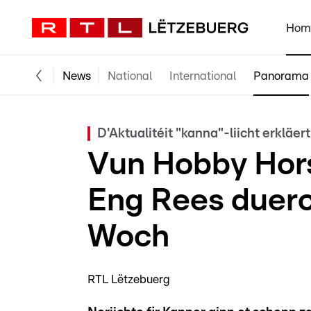
Hom
News
National
International
Panorama
D'Aktualitéit "kanna"-liicht erkläert
Vun Hobby Hors
Eng Rees duer
Woch
RTL Lëtzebuerg