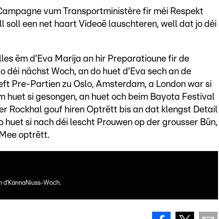
Campagne vum Transportministère fir méi Respekt
 soll een net haart Videoë lauschteren, well dat jo déi
es ëm d’Eva Marija an hir Preparatioune fir de
lo déi nächst Woch, an do huet d’Eva sech an de
ieft Pre-Partien zu Oslo, Amsterdam, a London war si
m huet si gesongen, an huet och beim Bayota Festival
 Rockhal gouf hiren Optrëtt bis an dat klengst Detail
Do huet si nach déi lescht Prouwen op der grousser Bün,
 Mee optrëtt.
ch d’KannaNiuss-Woch.