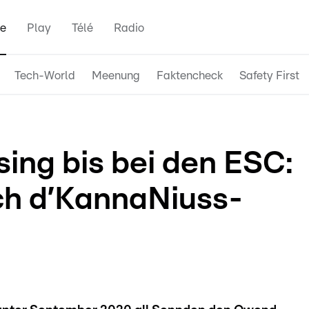
e
Play
Télé
Radio
Tech-World
Meenung
Faktencheck
Safety First
ing bis bei den ESC:
ch d’KannaNiuss-