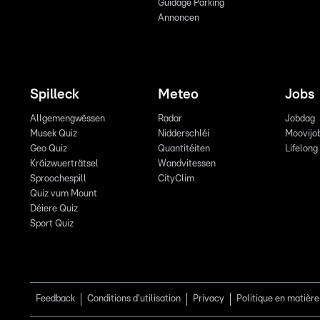
Guidage Parking
Annoncen
Spilleck
Meteo
Jobs
Allgemengwëssen
Radar
Jobdag
Musek Quiz
Nidderschléi
Moovijo
Geo Quiz
Quantitéiten
Lifelong
Kräizwuerträtsel
Wandvitessen
Sproochespill
CityClim
Quiz vum Mount
Déiere Quiz
Sport Quiz
Feedback
Conditions d'utilisation
Privacy
Politique en matière