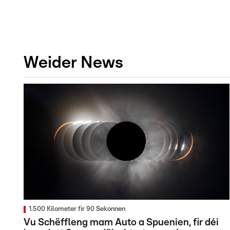
Weider News
1.500 Kilometer fir 90 Sekonnen
Vu Schëffleng mam Auto a Spuenien, fir déi