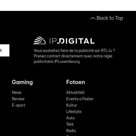
Back to Top
k
Vous souhaitez faire de la publicité sur RTL.lu ?
Prenez contact directement avec notre régie
publicitaire IPLuxembourg
Gaming
Fotoen
News
Aktualitéit
Review
Events a Fester
E-sport
Kultur
Lifestyle
Auto
Télé
Radio