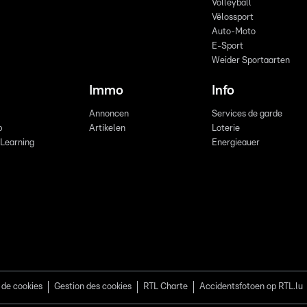
Volleyball
Vëlossport
Auto-Moto
E-Sport
Weider Sportaarten
Immo
Info
Annoncen
Services de garde
b
Artikelen
Loterie
 Learning
Energieauer
 de cookies
Gestion des cookies
RTL Charte
Accidentsfotoen op RTL.lu