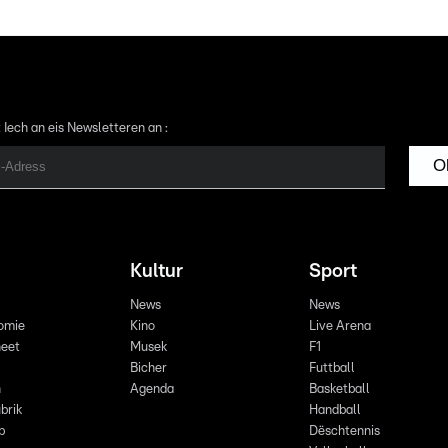
 Iech an eis Newsletteren an :
O
Kultur
Sport
News
News
omie
Kino
Live Arena
eet
Musek
F1
Bicher
Futtball
n
Agenda
Basketball
brik
Handball
p
Dëschtennis