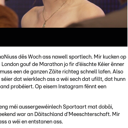
aNiuss dës Woch ass nawell sportlech. Mir kucken op
London gouf de Marathon jo fir d’éischte Kéier ënner
 muss een de ganzen Zäite richteg schnell lafen. Also
 séier dat wierklech ass a wéi sech dat ufillt, dat hunn
and probéiert. Op eisem Instagram fënnt een
eng méi aussergewéinlech Sportaart mat dobäi,
ekend war an Däitschland d’Meeschterschaft. Mir
ass a wéi en entstanen ass.