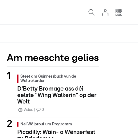
Am meeschte gelies
Steet am Guinnessbuch vun de
Weltrekorder
D'Betty Bromage ass déi
eelste "Wing Walkerin" op der
Welt
Video
0
Nei Wäiprouf um Programm
Picadilly: Wäin- a Wënzerfest