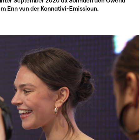
 zanter September 2020 all Sonnden den Owend
 um Enn vun der Kannativi-Emissioun.