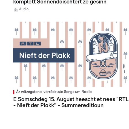
komplett Sonnendäischtert ze gesinn
Audio
Är witzegsten a verrécktste Songs um Radio
E Samschdeg 15. August heescht et nees "RTL
- Nieft der Plakk" - Summereditioun