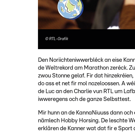
©
RTL-Grafik
Den Noriichteniwwerbléck an eise Kann
de Weltrekord am Marathon zeréck. Zu 
zwou Stonne gelaf. Fir dat hinzekréien,
do ass et net fir mol nozeloossen. A wéi
de Luc an den Charlie vun RTL um Lafb
iwweregens och de ganze Selbsttest.
Mir hunn an de KannaNiuuss dann och 
nämlech Hobby Horsing. De leschte We
erklären de Kanner wat dat fir e Sport 