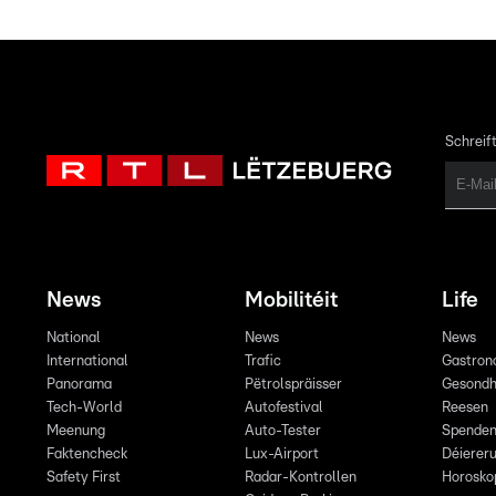
Schreift
News
Mobilitéit
Life
National
News
News
International
Trafic
Gastron
Panorama
Pëtrolspräisser
Gesondh
Tech-World
Autofestival
Reesen
Meenung
Auto-Tester
Spende
Faktencheck
Lux-Airport
Déiereru
Safety First
Radar-Kontrollen
Horosko