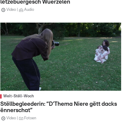
lëtzebuergesch Wuerzelen
Video
Audio
Welt-Stëll-Woch
Stëllbegleederin: “D’Thema Niere gëtt dacks
ënnerschat”
Video
Fotoen