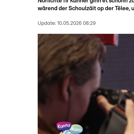
Noriichte fir Kanner ginn et schonn
wärend der Schoulzäit op der Tëlee,
Update:
10.05.2026 08:29