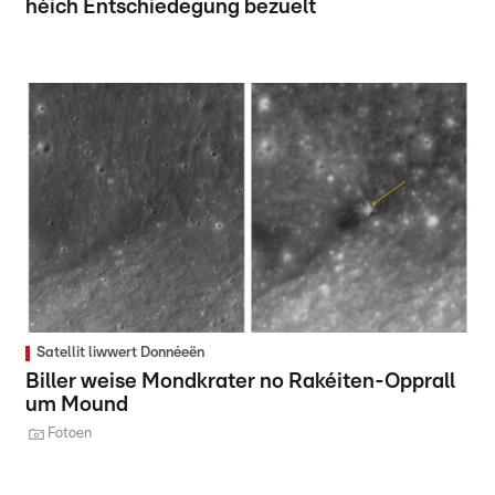
héich Entschiedegung bezuelt
Satellit liwwert Donnéeën
Biller weise Mondkrater no Rakéiten-Opprall
um Mound
Fotoen