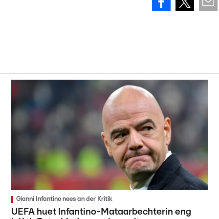
Gianni Infantino nees an der Kritik
UEFA huet Infantino-Mataarbechterin eng