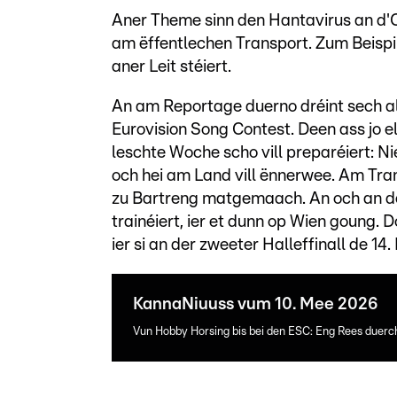
Aner Theme sinn den Hantavirus an d'
am ëffentlechen Transport. Zum Beispill
aner Leit stéiert.
An am Reportage duerno dréint sech all
Eurovision Song Contest. Deen ass jo e
leschte Woche scho vill preparéiert: N
och hei am Land vill ënnerwee. Am Tra
zu Bartreng matgemaach. An och an der
trainéiert, ier et dunn op Wien goung. 
ier si an der zweeter Halleffinall de 14.
KannaNiuuss vum 10. Mee 2026
Vun Hobby Horsing bis bei den ESC: Eng Rees duer