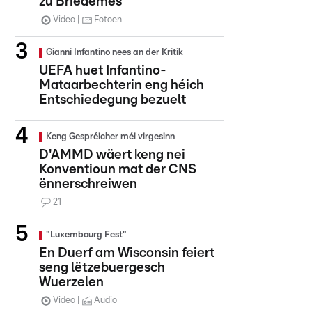
zu Briedemes
Video
Fotoen
Gianni Infantino nees an der Kritik
UEFA huet Infantino-
Mataarbechterin eng héich
Entschiedegung bezuelt
Keng Gespréicher méi virgesinn
D'AMMD wäert keng nei
Konventioun mat der CNS
ënnerschreiwen
21
"Luxembourg Fest"
En Duerf am Wisconsin feiert
seng lëtzebuergesch
Wuerzelen
Video
Audio