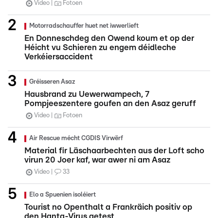
Video
Fotoen
Motorradschauffer huet net iwwerlieft
En Donneschdeg den Owend koum et op der
Héicht vu Schieren zu engem déidleche
Verkéiersaccident
Gréisseren Asaz
Hausbrand zu Uewerwampech, 7
Pompjeeszentere goufen an den Asaz geruff
Video
Fotoen
Air Rescue mécht CGDIS Virwërf
Material fir Läschaarbechten aus der Loft scho
virun 20 Joer kaf, war awer ni am Asaz
Video
33
Elo a Spuenien isoléiert
Tourist no Openthalt a Frankräich positiv op
den Hanta-Virus getest