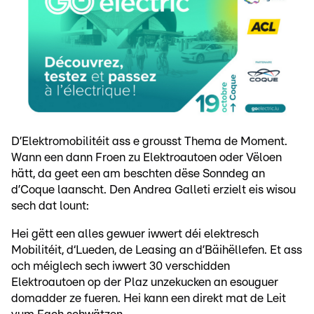
D’Elektromobilitéit ass e grousst Thema de Moment.
Wann een dann Froen zu Elektroautoen oder Vëloen
hätt, da geet een am beschten dëse Sonndeg an
d’Coque laanscht. Den Andrea Galleti erzielt eis wisou
sech dat lount:
Hei gëtt een alles gewuer iwwert déi elektresch
Mobilitéit, d‘Lueden, de Leasing an d’Bäihëllefen. Et ass
och méiglech sech iwwert 30 verschidden
Elektroautoen op der Plaz unzekucken an esouguer
domadder ze fueren. Hei kann een direkt mat de Leit