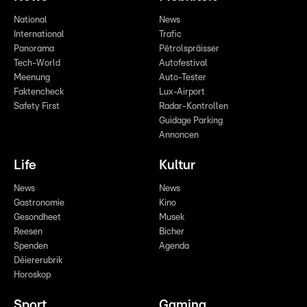
National
News
International
Trafic
Panorama
Pëtrolspräisser
Tech-World
Autofestival
Meenung
Auto-Tester
Faktencheck
Lux-Airport
Safety First
Radar-Kontrollen
Guidage Parking
Annoncen
Life
Kultur
News
News
Gastronomie
Kino
Gesondheet
Musek
Reesen
Bicher
Spenden
Agenda
Déiererubrik
Horoskop
Sport
Gaming