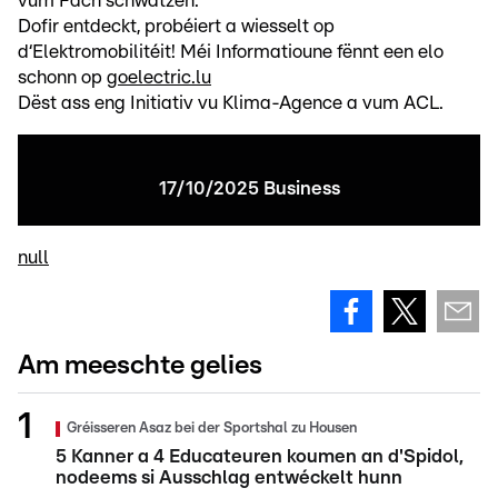
vum Fach schwätzen.
Dofir entdeckt, probéiert a wiesselt op
d‘Elektromobilitéit! Méi Informatioune fënnt een elo
schonn op
goelectric.lu
Dëst ass eng Initiativ vu Klima-Agence a vum ACL.
17/10/2025 Business
null
Am meeschte gelies
Gréisseren Asaz bei der Sportshal zu Housen
5 Kanner a 4 Educateuren koumen an d'Spidol,
nodeems si Ausschlag entwéckelt hunn