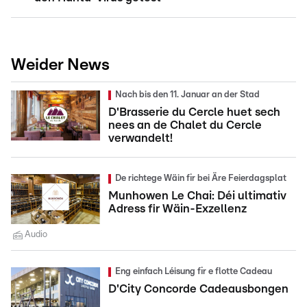
Weider News
Nach bis den 11. Januar an der Stad
D'Brasserie du Cercle huet sech
nees an de Chalet du Cercle
verwandelt!
De richtege Wäin fir bei Äre Feierdagsplat
Munhowen Le Chai: Déi ultimativ
Adress fir Wäin-Exzellenz
Audio
Eng einfach Léisung fir e flotte Cadeau
D'City Concorde Cadeausbongen