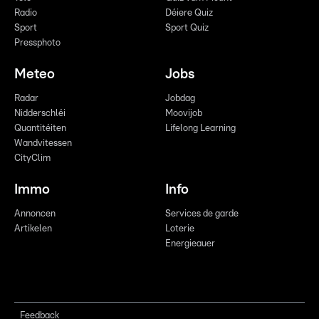
Radio
Déiere Quiz
Sport
Sport Quiz
Pressphoto
Meteo
Jobs
Radar
Jobdag
Nidderschléi
Moovijob
Quantitéiten
Lifelong Learning
Wandvitessen
CityClim
Immo
Info
Annoncen
Services de garde
Artikelen
Loterie
Energieauer
Feedback