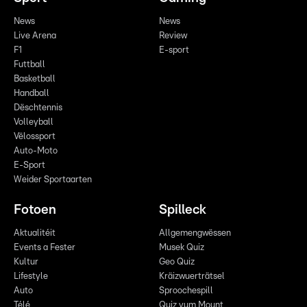
News
News
Live Arena
Review
F1
E-sport
Futtball
Basketball
Handball
Dëschtennis
Volleyball
Vëlossport
Auto-Moto
E-Sport
Weider Sportaarten
Fotoen
Spilleck
Aktualitéit
Allgemengwëssen
Events a Fester
Musek Quiz
Kultur
Geo Quiz
Lifestyle
Kräizwuerträtsel
Auto
Sproochespill
Télé
Quiz vum Mount