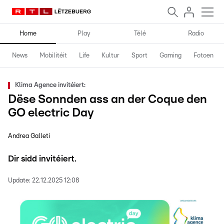
Home
Play
Télé
Radio
News
Mobilitéit
Life
Kultur
Sport
Gaming
Fotoen
Klima Agence invitéiert:
Dëse Sonnden ass an der Coque den
GO electric Day
Andrea Galleti
Dir sidd invitéiert.
Update:
22.12.2025 12:08