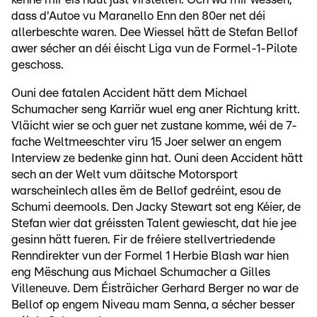
dass d'Autoe vu Maranello Enn den 80er net déi
allerbeschte waren. Dee Wiessel hätt de Stefan Bellof
awer sécher an déi éischt Liga vun de Formel-1-Pilote
geschoss.
Ouni dee fatalen Accident hätt dem Michael
Schumacher seng Karriär wuel eng aner Richtung kritt.
Vläicht wier se och guer net zustane komme, wéi de 7-
fache Weltmeeschter viru 15 Joer selwer an engem
Interview ze bedenke ginn hat. Ouni deen Accident hätt
sech an der Welt vum däitsche Motorsport
warscheinlech alles ëm de Bellof gedréint, esou de
Schumi deemools. Den Jacky Stewart sot eng Kéier, de
Stefan wier dat gréissten Talent gewiescht, dat hie jee
gesinn hätt fueren. Fir de fréiere stellvertriedende
Renndirekter vun der Formel 1 Herbie Blash war hien
eng Mëschung aus Michael Schumacher a Gilles
Villeneuve. Dem Éisträicher Gerhard Berger no war de
Bellof op engem Niveau mam Senna, a sécher besser