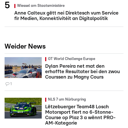
Wiessel am Staatsministère
Anne Calteux gëtt nei Direktesch vum Service
fir Medien, Konnektivitéit an Digitalpolitik
Weider News
GT World Challenge Europe
Dylan Pereira net mat den
erhoffte Resultater bei den zwou
Courssen zu Magny Cours
1
NLS 7 um Nürburgring
Lëtzebuerger Team48 Losch
Motorsport fiert no 6-Stonne-
Course op Plaz 3 a wënnt PRO-
AM-Kategorie