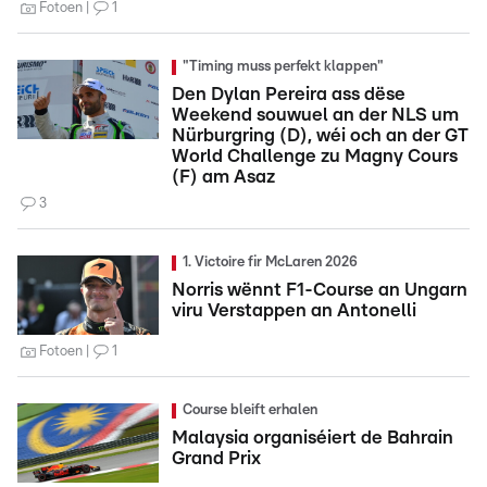
Fotoen
1
"Timing muss perfekt klappen"
Den Dylan Pereira ass dëse
Weekend souwuel an der NLS um
Nürburgring (D), wéi och an der GT
World Challenge zu Magny Cours
(F) am Asaz
3
1. Victoire fir McLaren 2026
Norris wënnt F1-Course an Ungarn
viru Verstappen an Antonelli
Fotoen
1
Course bleift erhalen
Malaysia organiséiert de Bahrain
Grand Prix