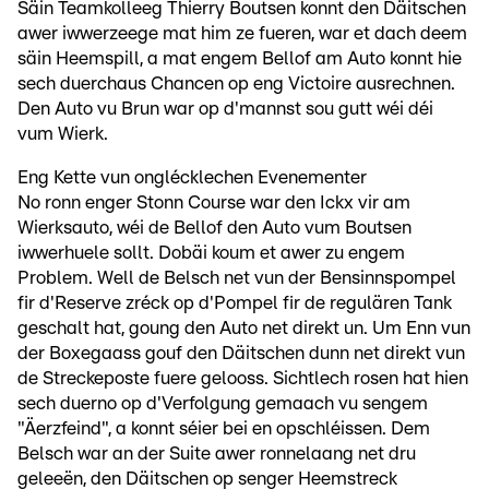
Säin Teamkolleeg Thierry Boutsen konnt den Däitschen
awer iwwerzeege mat him ze fueren, war et dach deem
säin Heemspill, a mat engem Bellof am Auto konnt hie
sech duerchaus Chancen op eng Victoire ausrechnen.
Den Auto vu Brun war op d'mannst sou gutt wéi déi
vum Wierk.
Eng Kette vun onglécklechen Evenementer
No ronn enger Stonn Course war den Ickx vir am
Wierksauto, wéi de Bellof den Auto vum Boutsen
iwwerhuele sollt. Dobäi koum et awer zu engem
Problem. Well de Belsch net vun der Bensinnspompel
fir d'Reserve zréck op d'Pompel fir de regulären Tank
geschalt hat, goung den Auto net direkt un. Um Enn vun
der Boxegaass gouf den Däitschen dunn net direkt vun
de Streckeposte fuere gelooss. Sichtlech rosen hat hien
sech duerno op d'Verfolgung gemaach vu sengem
"Äerzfeind", a konnt séier bei en opschléissen. Dem
Belsch war an der Suite awer ronnelaang net dru
geleeën, den Däitschen op senger Heemstreck