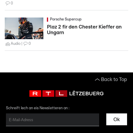
0
Porsche Supercup
Plaz 2 fir den Chester Kieffer an
Ungarn
Audio
0
Back to Top
Schreift Iech an eis Newsletteren an :
Ok