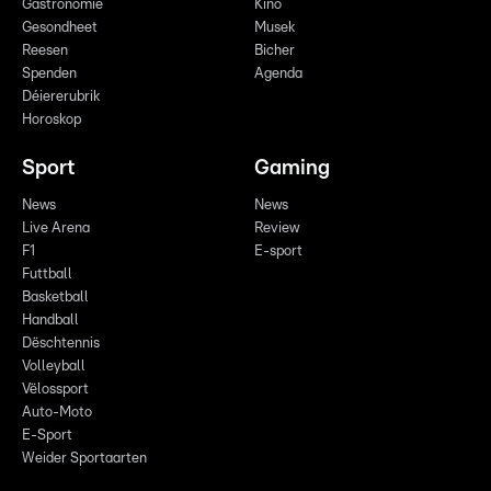
Gastronomie
Kino
Gesondheet
Musek
Reesen
Bicher
Spenden
Agenda
Déiererubrik
Horoskop
Sport
Gaming
News
News
Live Arena
Review
F1
E-sport
Futtball
Basketball
Handball
Dëschtennis
Volleyball
Vëlossport
Auto-Moto
E-Sport
Weider Sportaarten