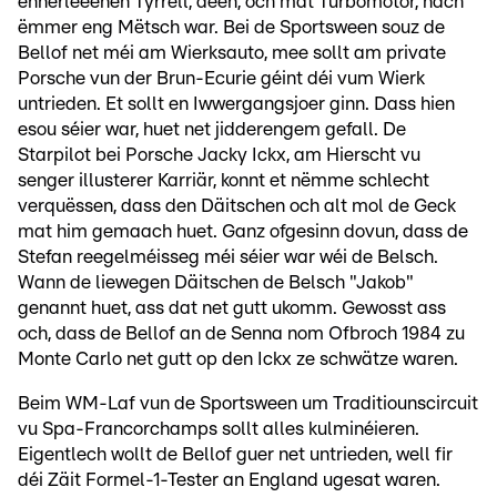
ënnerleeënen Tyrrell, deen, och mat Turbomotor, nach
ëmmer eng Mëtsch war. Bei de Sportsween souz de
Bellof net méi am Wierksauto, mee sollt am private
Porsche vun der Brun-Ecurie géint déi vum Wierk
untrieden. Et sollt en Iwwergangsjoer ginn. Dass hien
esou séier war, huet net jidderengem gefall. De
Starpilot bei Porsche Jacky Ickx, am Hierscht vu
senger illusterer Karriär, konnt et nëmme schlecht
verquëssen, dass den Däitschen och alt mol de Geck
mat him gemaach huet. Ganz ofgesinn dovun, dass de
Stefan reegelméisseg méi séier war wéi de Belsch.
Wann de liewegen Däitschen de Belsch "Jakob"
genannt huet, ass dat net gutt ukomm. Gewosst ass
och, dass de Bellof an de Senna nom Ofbroch 1984 zu
Monte Carlo net gutt op den Ickx ze schwätze waren.
Beim WM-Laf vun de Sportsween um Traditiounscircuit
vu Spa-Francorchamps sollt alles kulminéieren.
Eigentlech wollt de Bellof guer net untrieden, well fir
déi Zäit Formel-1-Tester an England ugesat waren.