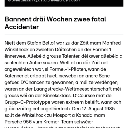
©
Sven Simon / dpa Picture-Alliance via AFP
Bannent dräi Wochen zwee fatal
Accidenter
Nieft dem Stefan Bellof war zu där Zäit mam Manfred
Winkelhock en zweeten Däitschen an der Formel 1
ënnerwee. Allebéid grouss Talenter, déi awer allebéid a
schlechten Autoe souzen. Well et an där Zäit net
ongewéinlech war, si Formel-1-Piloten, wann de
Kalenner et erlaabt huet, niewebäi an anere Serië
gefuer. D'Chancen ze gewannen, a méi ze verdéngen,
waren an der Laangstrecke-Weltmeeschterschaft méi
grouss wéi an der Kinneksklass. D'Coursse mat de
Grupp-C-Prototyppe waren extreem beléift, wann och
gläichzäiteg net ongeféierlech. Den 12. August 1985
sollt de Winkelhock zu Mosport a Kanada mam
Porsche 956 vum Kremer-Team schwéier