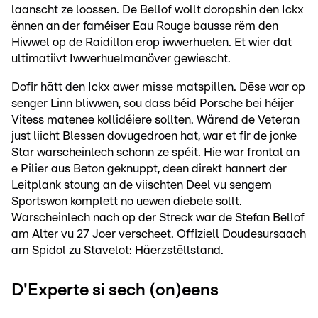
laanscht ze loossen. De Bellof wollt doropshin den Ickx
ënnen an der faméiser Eau Rouge bausse rëm den
Hiwwel op de Raidillon erop iwwerhuelen. Et wier dat
ultimatiivt Iwwerhuelmanöver gewiescht.
Dofir hätt den Ickx awer misse matspillen. Dëse war op
senger Linn bliwwen, sou dass béid Porsche bei héijer
Vitess matenee kollidéiere sollten. Wärend de Veteran
just liicht Blessen dovugedroen hat, war et fir de jonke
Star warscheinlech schonn ze spéit. Hie war frontal an
e Pilier aus Beton geknuppt, deen direkt hannert der
Leitplank stoung an de viischten Deel vu sengem
Sportswon komplett no uewen diebele sollt.
Warscheinlech nach op der Streck war de Stefan Bellof
am Alter vu 27 Joer verscheet. Offiziell Doudesursaach
am Spidol zu Stavelot: Häerzstëllstand.
D'Experte si sech (on)eens