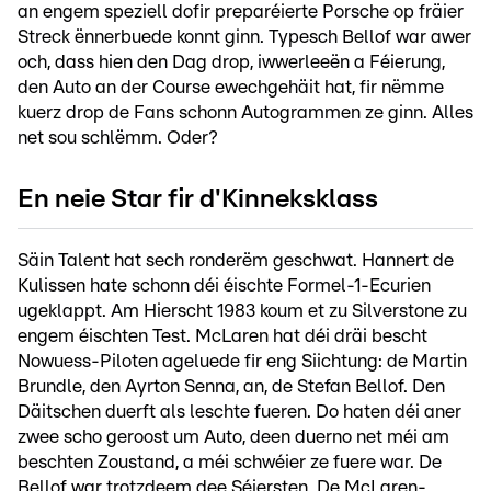
an engem speziell dofir preparéierte Porsche op fräier
Streck ënnerbuede konnt ginn. Typesch Bellof war awer
och, dass hien den Dag drop, iwwerleeën a Féierung,
den Auto an der Course ewechgehäit hat, fir nëmme
kuerz drop de Fans schonn Autogrammen ze ginn. Alles
net sou schlëmm. Oder?
En neie Star fir d'Kinneksklass
Säin Talent hat sech ronderëm geschwat. Hannert de
Kulissen hate schonn déi éischte Formel-1-Ecurien
ugeklappt. Am Hierscht 1983 koum et zu Silverstone zu
engem éischten Test. McLaren hat déi dräi bescht
Nowuess-Piloten ageluede fir eng Siichtung: de Martin
Brundle, den Ayrton Senna, an, de Stefan Bellof. Den
Däitschen duerft als leschte fueren. Do haten déi aner
zwee scho geroost um Auto, deen duerno net méi am
beschten Zoustand, a méi schwéier ze fuere war. De
Bellof war trotzdeem dee Séiersten. De McLaren-