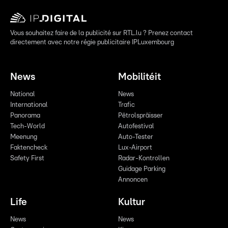
Vous souhaitez faire de la publicité sur RTL.lu ? Prenez contact
directement avec notre régie publicitaire IPLuxembourg
News
Mobilitéit
National
News
International
Trafic
Panorama
Pëtrolspräisser
Tech-World
Autofestival
Meenung
Auto-Tester
Faktencheck
Lux-Airport
Safety First
Radar-Kontrollen
Guidage Parking
Annoncen
Life
Kultur
News
News