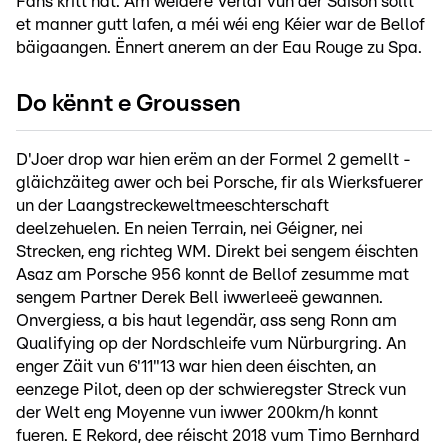
Fans kritt hat. Am weidere Verlaf vun der Saison sollt
et manner gutt lafen, a méi wéi eng Kéier war de Bellof
bäigaangen. Ënnert anerem an der Eau Rouge zu Spa.
Do kënnt e Groussen
D'Joer drop war hien erëm an der Formel 2 gemellt -
gläichzäiteg awer och bei Porsche, fir als Wierksfuerer
un der Laangstreckeweltmeeschterschaft
deelzehuelen. En neien Terrain, nei Géigner, nei
Strecken, eng richteg WM. Direkt bei sengem éischten
Asaz am Porsche 956 konnt de Bellof zesumme mat
sengem Partner Derek Bell iwwerleeë gewannen.
Onvergiess, a bis haut legendär, ass seng Ronn am
Qualifying op der Nordschleife vum Nürburgring. An
enger Zäit vun 6'11"13 war hien deen éischten, an
eenzege Pilot, deen op der schwieregster Streck vun
der Welt eng Moyenne vun iwwer 200km/h konnt
fueren. E Rekord, dee réischt 2018 vum Timo Bernhard