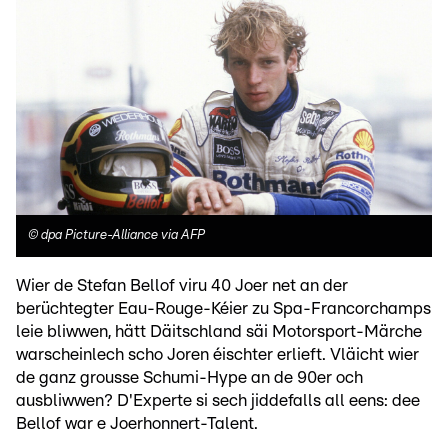
©
dpa Picture-Alliance via AFP
Wier de Stefan Bellof viru 40 Joer net an der
berüchtegter Eau-Rouge-Kéier zu Spa-Francorchamps
leie bliwwen, hätt Däitschland säi Motorsport-Märche
warscheinlech scho Joren éischter erlieft. Vläicht wier
de ganz grousse Schumi-Hype an de 90er och
ausbliwwen? D'Experte si sech jiddefalls all eens: dee
Bellof war e Joerhonnert-Talent.