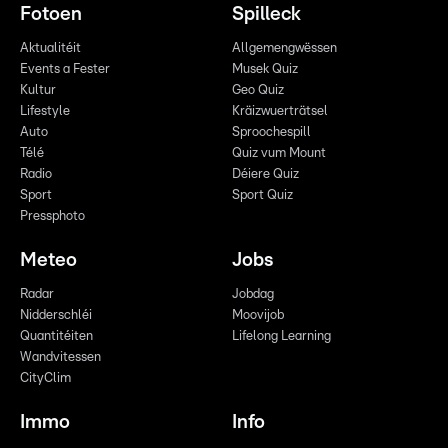
Fotoen
Spilleck
Aktualitéit
Allgemengwëssen
Events a Fester
Musek Quiz
Kultur
Geo Quiz
Lifestyle
Kräizwuerträtsel
Auto
Sproochespill
Télé
Quiz vum Mount
Radio
Déiere Quiz
Sport
Sport Quiz
Pressphoto
Meteo
Jobs
Radar
Jobdag
Nidderschléi
Moovijob
Quantitéiten
Lifelong Learning
Wandvitessen
CityClim
Immo
Info