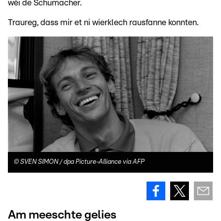
wéi de Schumacher.
Traureg, dass mir et ni wierklech rausfanne konnten.
©
SVEN SIMON / dpa Picture-Alliance via AFP
Am meeschte gelies