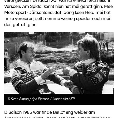
veronglécken. Ursaach war warscheinlech technescht
Versoen. Am Spidol konnt hien net méi gerett ginn. Mee
Motorsport-Däitschland, dat laang keen Held méi hat
fir ze veréieren, sollt nëmme wéineg spéider nach méi
déif getraff ginn.
©
Sven Simon / dpa Picture-Alliance via AFP
D'Saison 1985 war fir de Bellof eng weider am