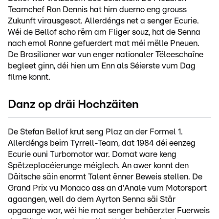
Teamchef Ron Dennis hat him duerno eng grouss
Zukunft virausgesot. Allerdéngs net a senger Ecurie.
Wéi de Bellof scho rëm am Fliger souz, hat de Senna
nach emol Ronne gefuerdert mat méi mëlle Pneuen.
De Brasilianer war vun enger nationaler Tëleeschaîne
begleet ginn, déi hien um Enn als Séierste vum Dag
filme konnt.
Danz op dräi Hochzäiten
De Stefan Bellof krut seng Plaz an der Formel 1.
Allerdéngs beim Tyrrell-Team, dat 1984 déi eenzeg
Ecurie ouni Turbomotor war. Domat ware keng
Spëtzeplacéierunge méiglech. An awer konnt den
Däitsche säin enormt Talent ënner Beweis stellen. De
Grand Prix vu Monaco ass an d'Anale vum Motorsport
agaangen, well do dem Ayrton Senna säi Stär
opgaange war, wéi hie mat senger behäerzter Fuerweis