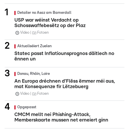
Detailer no Asaz am Bamerdall
USP war wéinst Verdacht op
Schosswaffebesëtz op der Plaz
Video
Fotoen
Aktualiséiert Zuelen
Statec passt Inflatiounsprognos däitlech no
ënnen un
Donau, Rhäin, Loire
An Europa dréchnen d’Flëss ëmmer méi aus,
mat Konsequenze fir Lëtzebuerg
Video
Fotoen
Opgepasst
CMCM mellt nei Phishing-Attack,
Memberskaarte mussen net erneiert ginn