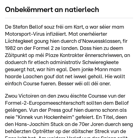
Onbekëmmert an natierlech
De Stefan Bellof souz fréi am Kart, a war séier mam
Motorsport-Virus infizéiert. Mat onerhéierter
Liichtegkeet goung hien duerch d'Nowuessklassen, fir
1982 an der Formel 2 ze landen. Dass hien zu deem
Zäitpunkt op méi Plaze Kontrakter ënnerschriwwen, an
doduerch fir etlech administrativ Schwieregkeete
gesuergt hat, war him egal. Dem jonke Mann mam
haarde Laachen gouf dat net iwwel geholl. Hie wollt
einfach Course fueren. Besser wéi all déi aner.
Zwou Victoiren an den zwou éischte Coursse vun der
Formel-2-Europameeschterschaft sollten dem Bellof
geléngen. Vun der Press gouf hien duerno schonn als
neie "Kinnek vun Hockenheim" gefeiert. En Titel, deen
den Hans-Joachim Stuck an de 70er Joren duerch seng
behäerzten Optrëtter op der däitscher Streck vun de