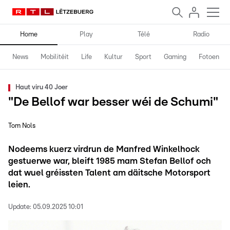
Home
Play
Télé
Radio
News
Mobilitéit
Life
Kultur
Sport
Gaming
Fotoen
Haut viru 40 Joer
"De Bellof war besser wéi de Schumi"
Tom Nols
Nodeems kuerz virdrun de Manfred Winkelhock
gestuerwe war, bleift 1985 mam Stefan Bellof och
dat wuel gréissten Talent am däitsche Motorsport
leien.
Update:
05.09.2025 10:01