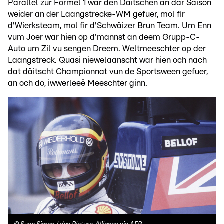
Parallel zur Formel 1 war den Däitschen an där Saison
weider an der Laangstrecke-WM gefuer, mol fir
d'Wierksteam, mol fir d'Schwäizer Brun Team. Um Enn
vum Joer war hien op d'mannst an deem Grupp-C-
Auto um Zil vu sengen Dreem. Weltmeeschter op der
Laangstreck. Quasi niewelaanscht war hien och nach
dat däitscht Championnat vun de Sportsween gefuer,
an och do, iwwerleeë Meeschter ginn.