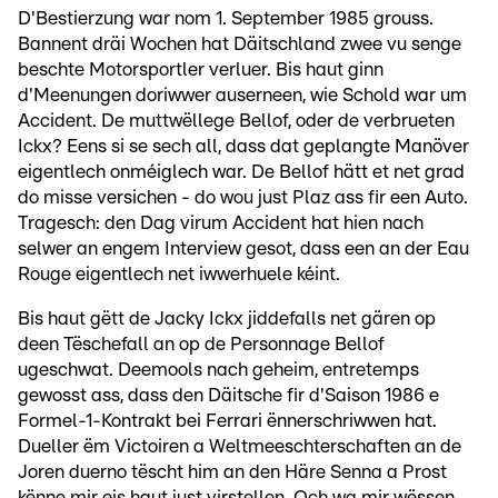
D'Bestierzung war nom 1. September 1985 grouss.
Bannent dräi Wochen hat Däitschland zwee vu senge
beschte Motorsportler verluer. Bis haut ginn
d'Meenungen doriwwer auserneen, wie Schold war um
Accident. De muttwëllege Bellof, oder de verbrueten
Ickx? Eens si se sech all, dass dat geplangte Manöver
eigentlech onméiglech war. De Bellof hätt et net grad
do misse versichen - do wou just Plaz ass fir een Auto.
Tragesch: den Dag virum Accident hat hien nach
selwer an engem Interview gesot, dass een an der Eau
Rouge eigentlech net iwwerhuele kéint.
Bis haut gëtt de Jacky Ickx jiddefalls net gären op
deen Tëschefall an op de Personnage Bellof
ugeschwat. Deemools nach geheim, entretemps
gewosst ass, dass den Däitsche fir d'Saison 1986 e
Formel-1-Kontrakt bei Ferrari ënnerschriwwen hat.
Dueller ëm Victoiren a Weltmeeschterschaften an de
Joren duerno tëscht him an den Häre Senna a Prost
kënne mir eis haut just virstellen. Och wa mir wëssen,