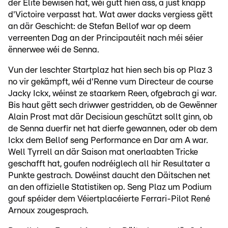
der Elite bewisen hat, wéi gutt hien ass, a just knapp
d'Victoire verpasst hat. Wat awer dacks vergiess gëtt
an där Geschicht: de Stefan Bellof war op deem
verreenten Dag an der Principautéit nach méi séier
ënnerwee wéi de Senna.
Vun der leschter Startplaz hat hien sech bis op Plaz 3
no vir gekämpft, wéi d'Renne vum Directeur de course
Jacky Ickx, wéinst ze staarkem Reen, ofgebrach gi war.
Bis haut gëtt sech driwwer gestridden, ob de Gewënner
Alain Prost mat där Decisioun geschützt sollt ginn, ob
de Senna duerfir net hat dierfe gewannen, oder ob dem
Ickx dem Bellof seng Performance en Dar am A war.
Well Tyrrell an där Saison mat onerlaabten Tricke
geschafft hat, goufen nodréiglech all hir Resultater a
Punkte gestrach. Dowéinst daucht den Däitschen net
an den offizielle Statistiken op. Seng Plaz um Podium
gouf spéider dem Véiertplacéierte Ferrari-Pilot René
Arnoux zougesprach.