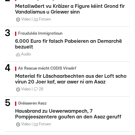
Metallwäert vu Kräizer a Figure kéint Grond fir
Vandalismus u Griewer sinn
Video
Fotoen
Frauduléis Immigratioun
6.000 Euro fir falsch Pabeieren an Demarchë
bezuelt
Audio
Air Rescue mécht CGDIS Virwërf
Material fir Läschaarbechten aus der Loft scho
virun 20 Joer kaf, war awer ni am Asaz
Video
28
Gréisseren Asaz
Hausbrand zu Uewerwampech, 7
Pompjeeszentere goufen an den Asaz geruff
Video
Fotoen