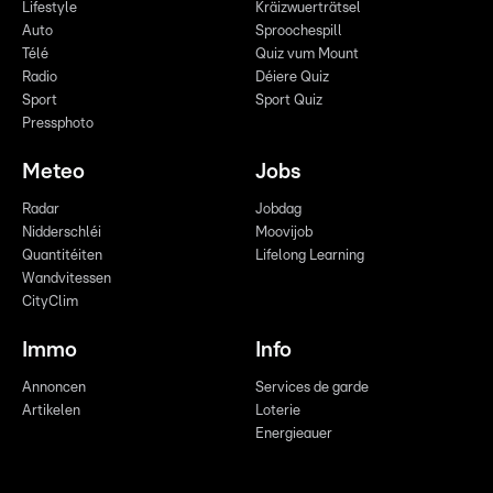
Lifestyle
Kräizwuerträtsel
Auto
Sproochespill
Télé
Quiz vum Mount
Radio
Déiere Quiz
Sport
Sport Quiz
Pressphoto
Meteo
Jobs
Radar
Jobdag
Nidderschléi
Moovijob
Quantitéiten
Lifelong Learning
Wandvitessen
CityClim
Immo
Info
Annoncen
Services de garde
Artikelen
Loterie
Energieauer