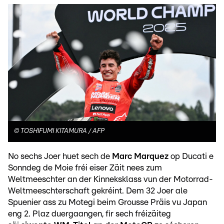
©
TOSHIFUMI KITAMURA / AFP
No sechs Joer huet sech de
Marc Marquez
op Ducati e
Sonndeg de Moie fréi eiser Zäit nees zum
Weltmeeschter an der Kinneksklass vun der Motorrad-
Weltmeeschterschaft gekréint. Dem 32 Joer ale
Spuenier ass zu Motegi beim Grousse Präis vu Japan
eng 2. Plaz duergaangen, fir sech fréizäiteg