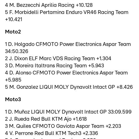
4 M. Bezzecchi Aprilia Racing +10.128
5 F. Morbidelli Pertamina Enduro VR46 Racing Team
+10.421
Moto2
1 D. Holgado CFMOTO Power Electronics Aspar Team
34:50.326
2 J. Dixon ELF Marc VDS Racing Team +1.304
3 D. Moreira Italtrans Racing Team +5.943
4 D. Alonso CFMOTO Power Electronics Aspar Team
+5.985
5 M. Gonzalez LIQUI MOLY Dynavolt Intact GP +8.426
Moto3
1 D. Muñoz LIQUI MOLY Dynavolt Intact GP 33:09.599
2 J. Rueda Red Bull KTM Ajo +1.618
3 M. Quiles CFMOTO Gaviota Aspar Team +2.203
4 V. Perrone Red Bull KTM Tech3 +2.336