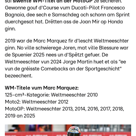
säi
siwente WM-Titel an der MotoGP
ze sécheren.
Gewonne gouf d'Course vum Ducati-Pilot Francesco
Bagnaia, dee sech e Samschdeg och schonn am Sprint
duerchgesat hat. Drëtten ass de Joan Mir op Honda
ginn.
2019 war de Marc Marquez fir d'lescht Weltmeeschter
ginn. No ville schwierege Joren, mat ville Blessure war
de Spuenier 2025 nees un d'Spëtzt gefuer. De
Weltmeeschter vun 2024 Jorge Martin huet et als "ee
vun de gréisste Comebacks an der Sportgeschicht"
bezeechent.
WM-Titele vum Marc Marquez:
125-cm³-Kategorie: Weltmeeschter 2010
Moto2: Weltmeeschter 2012
MotoGP: Weltmeeschter 2013, 2014, 2016, 2017, 2018,
2019 an 2025