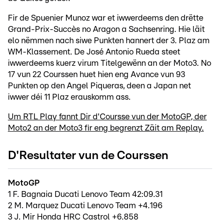
Fir de Spuenier Munoz war et iwwerdeems den drëtte
Grand-Prix-Succès no Aragon a Sachsenring. Hie läit
elo nëmmen nach siwe Punkten hannert der 3. Plaz am
WM-Klassement. De José Antonio Rueda steet
iwwerdeems kuerz virum Titelgewënn an der Moto3. No
17 vun 22 Courssen huet hien eng Avance vun 93
Punkten op den Angel Piqueras, deen a Japan net
iwwer déi 11 Plaz erauskomm ass.
Um RTL Play fannt Dir d'Coursse vun der MotoGP, der
Moto2 an der Moto3 fir eng begrenzt Zäit am Replay.
D'Resultater vun de Courssen
MotoGP
1 F. Bagnaia Ducati Lenovo Team 42:09.31
2 M. Marquez Ducati Lenovo Team +4.196
3 J. Mir Honda HRC Castrol +6.858