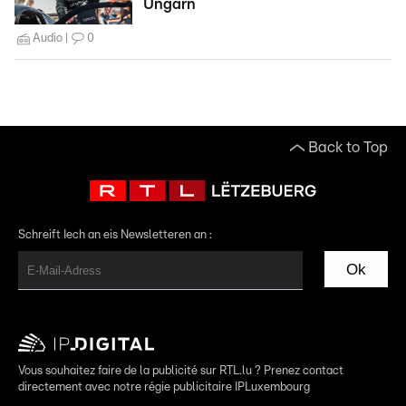
Ungarn
Audio
0
Back to Top
Schreift Iech an eis Newsletteren an :
Ok
Vous souhaitez faire de la publicité sur RTL.lu ? Prenez contact
directement avec notre régie publicitaire IPLuxembourg