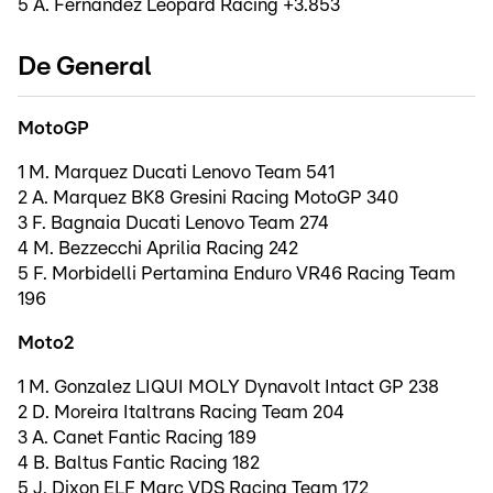
5 A. Fernandez Leopard Racing +3.853
De General
MotoGP
1 M. Marquez Ducati Lenovo Team 541
2 A. Marquez BK8 Gresini Racing MotoGP 340
3 F. Bagnaia Ducati Lenovo Team 274
4 M. Bezzecchi Aprilia Racing 242
5 F. Morbidelli Pertamina Enduro VR46 Racing Team
196
Moto2
1 M. Gonzalez LIQUI MOLY Dynavolt Intact GP 238
2 D. Moreira Italtrans Racing Team 204
3 A. Canet Fantic Racing 189
4 B. Baltus Fantic Racing 182
5 J. Dixon ELF Marc VDS Racing Team 172