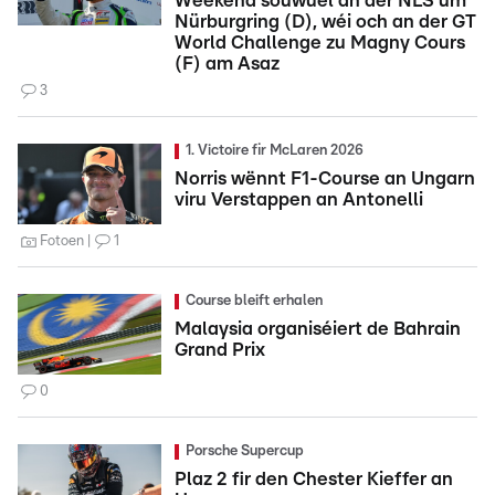
Weekend souwuel an der NLS um
Nürburgring (D), wéi och an der GT
World Challenge zu Magny Cours
(F) am Asaz
3
1. Victoire fir McLaren 2026
Norris wënnt F1-Course an Ungarn
viru Verstappen an Antonelli
Fotoen
1
Course bleift erhalen
Malaysia organiséiert de Bahrain
Grand Prix
0
Porsche Supercup
Plaz 2 fir den Chester Kieffer an