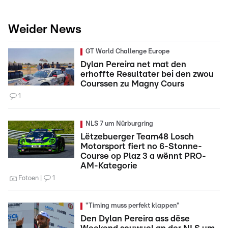
Weider News
GT World Challenge Europe
Dylan Pereira net mat den
erhoffte Resultater bei den zwou
Courssen zu Magny Cours
1
NLS 7 um Nürburgring
Lëtzebuerger Team48 Losch
Motorsport fiert no 6-Stonne-
Course op Plaz 3 a wënnt PRO-
AM-Kategorie
Fotoen
1
"Timing muss perfekt klappen"
Den Dylan Pereira ass dëse