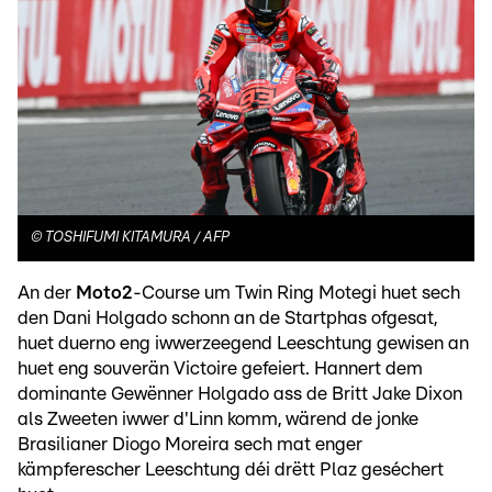
©
TOSHIFUMI KITAMURA / AFP
An der
Moto2
-Course um Twin Ring Motegi huet sech
den Dani Holgado schonn an de Startphas ofgesat,
huet duerno eng iwwerzeegend Leeschtung gewisen an
huet eng souverän Victoire gefeiert. Hannert dem
dominante Gewënner Holgado ass de Britt Jake Dixon
als Zweeten iwwer d'Linn komm, wärend de jonke
Brasilianer Diogo Moreira sech mat enger
kämpferescher Leeschtung déi drëtt Plaz geséchert