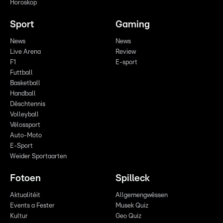
Horoskop
Sport
Gaming
News
News
Live Arena
Review
F1
E-sport
Futtball
Basketball
Handball
Dëschtennis
Volleyball
Vëlossport
Auto-Moto
E-Sport
Weider Sportaarten
Fotoen
Spilleck
Aktualitéit
Allgemengwëssen
Events a Fester
Musek Quiz
Kultur
Geo Quiz