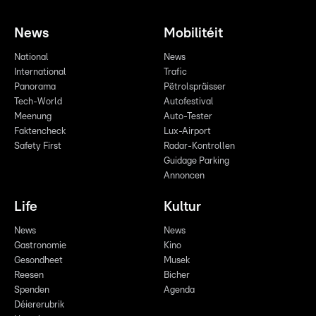
News
Mobilitéit
National
News
International
Trafic
Panorama
Pëtrolspräisser
Tech-World
Autofestival
Meenung
Auto-Tester
Faktencheck
Lux-Airport
Safety First
Radar-Kontrollen
Guidage Parking
Annoncen
Life
Kultur
News
News
Gastronomie
Kino
Gesondheet
Musek
Reesen
Bicher
Spenden
Agenda
Déiererubrik