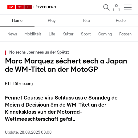
Home
Play
Télé
Radio
News
Mobilitéit
Life
Kultur
Sport
Gaming
Fotoen
No sechs Joer nees un der Spëtzt
Marc Marquez séchert sech a Japan
de WM-Titel an der MotoGP
RTL Lëtzebuerg
Fënnef Coursse viru Schluss ass e Sonndeg de
Moien d'Decisioun ëm de WM-Titel an der
Kinneksklass vun der Motorrad-
Weltmeeschterschaft gefall.
Update:
28.09.2025 08:08