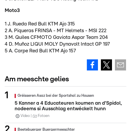
Moto3
1 J. Rueda Red Bull KTM Ajo 315
2 A. Piqueras FRINSA - MT Helmets - MSI 222
3 M. Quiles CFMOTO Gaviota Aspar Team 204
4 D. Muñoz LIQUI MOLY Dynavolt Intact GP 197
5 A. Carpe Red Bull KTM Ajo 157
Am meeschte gelies
Gréisseren Asaz bei der Sportshal zu Housen
5 Kanner a 4 Educateuren koumen an d'Spidol,
nodeems si Ausschlag entwéckelt hunn
Video
Fotoen
Beetebuerger Buergermeeschter