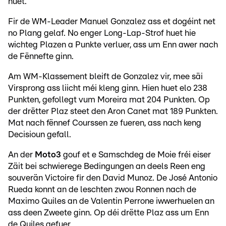
huet.
Fir de WM-Leader Manuel Gonzalez ass et dogéint net
no Plang gelaf. No enger Long-Lap-Strof huet hie
wichteg Plazen a Punkte verluer, ass um Enn awer nach
de Fënnefte ginn.
Am WM-Klassement bleift de Gonzalez vir, mee säi
Virsprong ass liicht méi kleng ginn. Hien huet elo 238
Punkten, gefollegt vum Moreira mat 204 Punkten. Op
der drëtter Plaz steet den Aron Canet mat 189 Punkten.
Mat nach fënnef Courssen ze fueren, ass nach keng
Decisioun gefall.
An der
Moto3
gouf et e Samschdeg de Moie fréi eiser
Zäit bei schwierege Bedingungen an deels Reen eng
souverän Victoire fir den David Munoz. De José Antonio
Rueda konnt an de leschten zwou Ronnen nach de
Maximo Quiles an de Valentin Perrone iwwerhuelen an
ass deen Zweete ginn. Op déi drëtte Plaz ass um Enn
de Quiles gefuer.