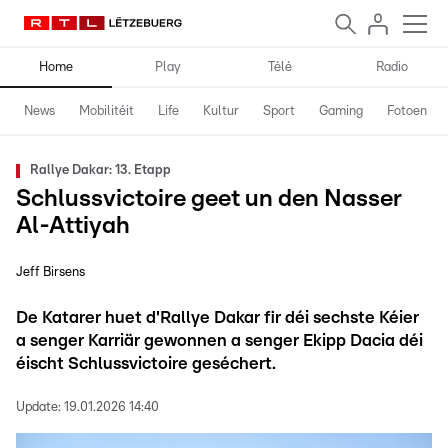
Home
Play
Télé
Radio
News
Mobilitéit
Life
Kultur
Sport
Gaming
Fotoen
Rallye Dakar: 13. Etapp
Schlussvictoire geet un den Nasser
Al-Attiyah
Jeff Birsens
De Katarer huet d'Rallye Dakar fir déi sechste Kéier
a senger Karriär gewonnen a senger Ekipp Dacia déi
éischt Schlussvictoire geséchert.
Update:
19.01.2026 14:40