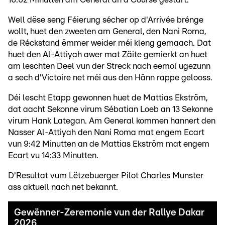
Well dëse seng Féierung sécher op d'Arrivée brénge
wollt, huet den zweeten am General, den Nani Roma,
de Réckstand ëmmer weider méi kleng gemaach. Dat
huet den Al-Attiyah awer mat Zäite gemierkt an huet
am leschten Deel vun der Streck nach eemol ugezunn
a sech d'Victoire net méi aus den Hänn rappe gelooss.
Déi lescht Etapp gewonnen huet de Mattias Ekström,
dat aacht Sekonne virum Sébatian Loeb an 13 Sekonne
virum Hank Lategan. Am General kommen hannert den
Nasser Al-Attiyah den Nani Roma mat engem Ecart
vun 9:42 Minutten an de Mattias Ekström mat engem
Ecart vu 14:33 Minutten.
D'Resultat vum Lëtzebuerger Pilot Charles Munster
ass aktuell nach net bekannt.
Gewënner-Zeremonie vun der Rallye Dakar
2026