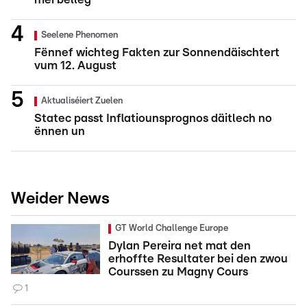
Seelene Phenomen
Fënnef wichteg Fakten zur Sonnendäischtert
vum 12. August
Aktualiséiert Zuelen
Statec passt Inflatiounsprognos däitlech no
ënnen un
Weider News
GT World Challenge Europe
Dylan Pereira net mat den
erhoffte Resultater bei den zwou
Courssen zu Magny Cours
1