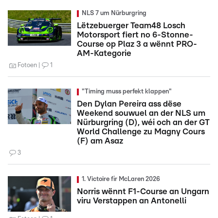
NLS 7 um Nürburgring
Lëtzebuerger Team48 Losch
Motorsport fiert no 6-Stonne-
Course op Plaz 3 a wënnt PRO-
AM-Kategorie
Fotoen
1
"Timing muss perfekt klappen"
Den Dylan Pereira ass dëse
Weekend souwuel an der NLS um
Nürburgring (D), wéi och an der GT
World Challenge zu Magny Cours
(F) am Asaz
3
1. Victoire fir McLaren 2026
Norris wënnt F1-Course an Ungarn
viru Verstappen an Antonelli