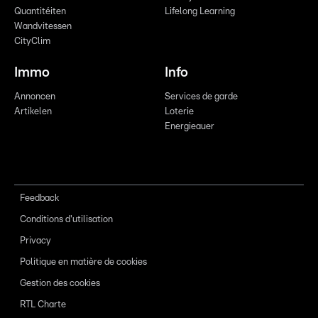
Quantitéiten
Lifelong Learning
Wandvitessen
CityClim
Immo
Info
Annoncen
Services de garde
Artikelen
Loterie
Energieauer
Feedback
Conditions d'utilisation
Privacy
Politique en matière de cookies
Gestion des cookies
RTL Charte