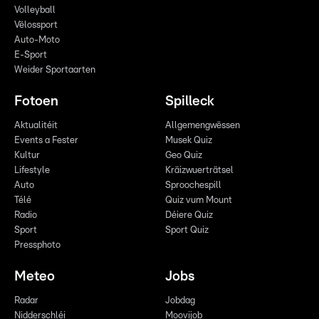
Volleyball
Vëlossport
Auto-Moto
E-Sport
Weider Sportaarten
Fotoen
Spilleck
Aktualitéit
Allgemengwëssen
Events a Fester
Musek Quiz
Kultur
Geo Quiz
Lifestyle
Kräizwuerträtsel
Auto
Sproochespill
Télé
Quiz vum Mount
Radio
Déiere Quiz
Sport
Sport Quiz
Pressphoto
Meteo
Jobs
Radar
Jobdag
Nidderschléi
Moovijob