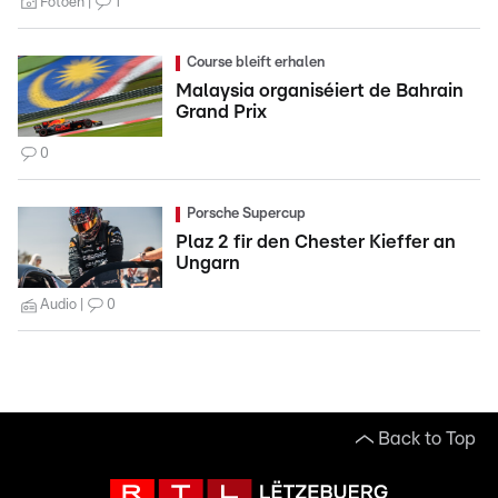
Fotoen
1
Course bleift erhalen
Malaysia organiséiert de Bahrain
Grand Prix
0
Porsche Supercup
Plaz 2 fir den Chester Kieffer an
Ungarn
Audio
0
Back to Top