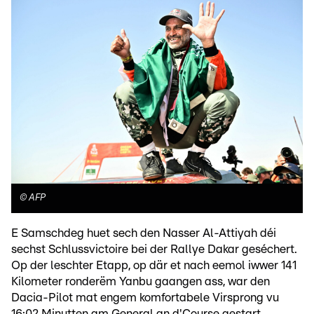
©
AFP
E Samschdeg huet sech den Nasser Al-Attiyah déi
sechst Schlussvictoire bei der Rallye Dakar geséchert.
Op der leschter Etapp, op där et nach eemol iwwer 141
Kilometer ronderëm Yanbu gaangen ass, war den
Dacia-Pilot mat engem komfortabele Virsprong vu
16:02 Minutten am General an d'Course gestart.