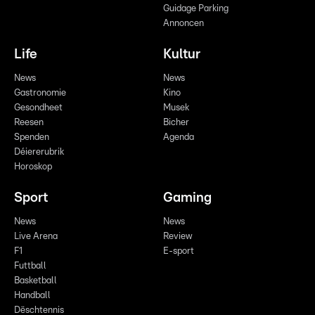
Guidage Parking
Annoncen
Life
Kultur
News
News
Gastronomie
Kino
Gesondheet
Musek
Reesen
Bicher
Spenden
Agenda
Déiererubrik
Horoskop
Sport
Gaming
News
News
Live Arena
Review
F1
E-sport
Futtball
Basketball
Handball
Dëschtennis