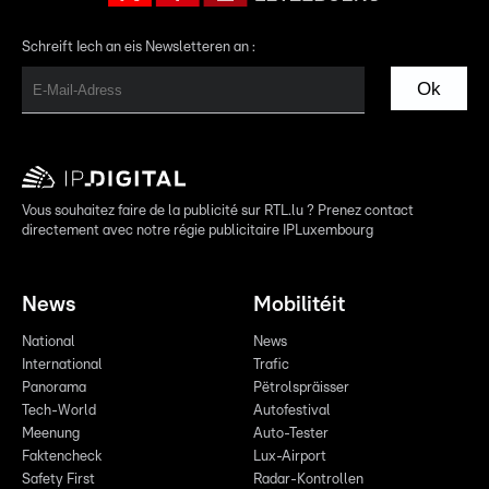
Schreift Iech an eis Newsletteren an :
Ok
Vous souhaitez faire de la publicité sur RTL.lu ? Prenez contact
directement avec notre régie publicitaire IPLuxembourg
News
Mobilitéit
National
News
International
Trafic
Panorama
Pëtrolspräisser
Tech-World
Autofestival
Meenung
Auto-Tester
Faktencheck
Lux-Airport
Safety First
Radar-Kontrollen