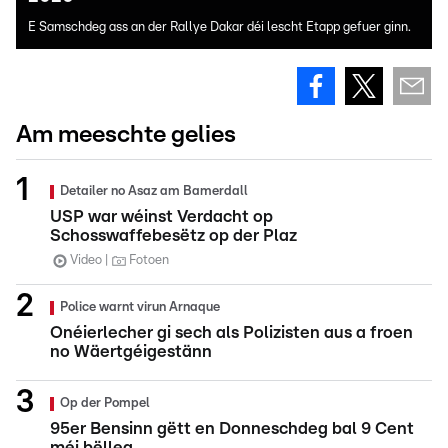
E Samschdeg ass an der Rallye Dakar déi lescht Etapp gefuer ginn.
Am meeschte gelies
Detailer no Asaz am Bamerdall
USP war wéinst Verdacht op
Schosswaffebesëtz op der Plaz
Video
Fotoen
Police warnt virun Arnaque
Onéierlecher gi sech als Polizisten aus a froen
no Wäertgéigestänn
Op der Pompel
95er Bensinn gëtt en Donneschdeg bal 9 Cent
méi bëlleg