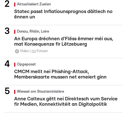
Aktualiséiert Zuelen
Statec passt Inflatiounsprognos däitlech no
ënnen un
Donau, Rhäin, Loire
An Europa dréchnen d’Flëss ëmmer méi aus,
mat Konsequenze fir Lëtzebuerg
Video
Fotoen
Opgepasst
CMCM mellt nei Phishing-Attack,
Memberskaarte mussen net erneiert ginn
Wiessel am Staatsministère
Anne Calteux gëtt nei Direktesch vum Service
fir Medien, Konnektivitéit an Digitalpolitik