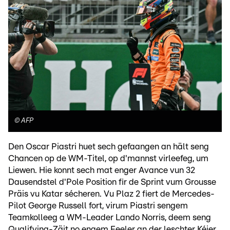
©
AFP
Den Oscar Piastri huet sech gefaangen an hält seng
Chancen op de WM-Titel, op d'mannst virleefeg, um
Liewen. Hie konnt sech mat enger Avance vun 32
Dausendstel d'Pole Position fir de Sprint vum Grousse
Präis vu Katar sécheren. Vu Plaz 2 fiert de Mercedes-
Pilot George Russell fort, virum Piastri sengem
Teamkolleeg a WM-Leader Lando Norris, deem seng
Qualifying-Zäit no engem Feeler an der leschter Kéier