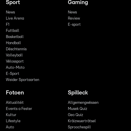
Sport
Gaming
News
News
Live Arena
Review
F1
E-sport
Futtball
Basketball
Handball
Dëschtennis
Volleyball
Vëlossport
Auto-Moto
E-Sport
Weider Sportaarten
Fotoen
Spilleck
Aktualitéit
Allgemengwëssen
Events a Fester
Musek Quiz
Kultur
Geo Quiz
Lifestyle
Kräizwuerträtsel
Auto
Sproochespill