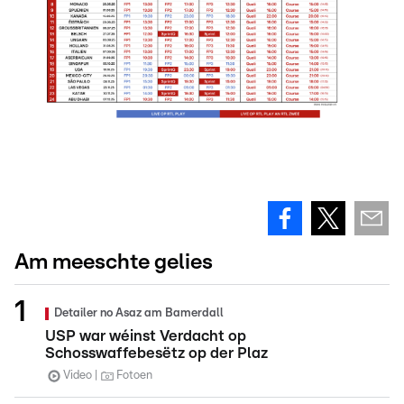
Am meeschte gelies
Detailer no Asaz am Bamerdall
USP war wéinst Verdacht op
Schosswaffebesëtz op der Plaz
Video
Fotoen