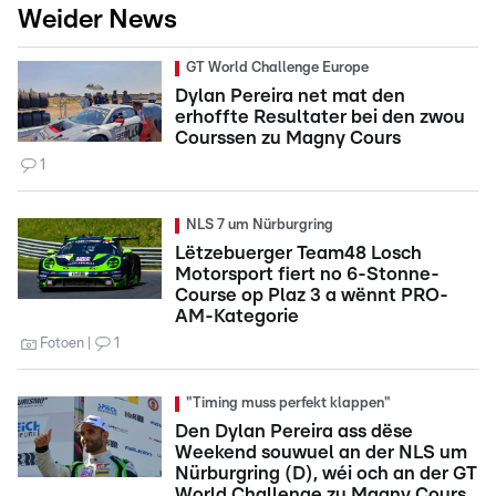
Weider News
GT World Challenge Europe
Dylan Pereira net mat den
erhoffte Resultater bei den zwou
Courssen zu Magny Cours
1
NLS 7 um Nürburgring
Lëtzebuerger Team48 Losch
Motorsport fiert no 6-Stonne-
Course op Plaz 3 a wënnt PRO-
AM-Kategorie
Fotoen
1
"Timing muss perfekt klappen"
Den Dylan Pereira ass dëse
Weekend souwuel an der NLS um
Nürburgring (D), wéi och an der GT
World Challenge zu Magny Cours