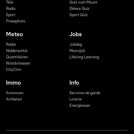
Télé
Quiz vum Mount
Radio
Déiere Quiz
Sport
Sport Quiz
Pressphoto
Meteo
Jobs
Radar
Jobdag
Nidderschléi
Moovijob
Quantitéiten
Lifelong Learning
Wandvitessen
CityClim
Immo
Info
Annoncen
Services de garde
Artikelen
Loterie
Energieauer