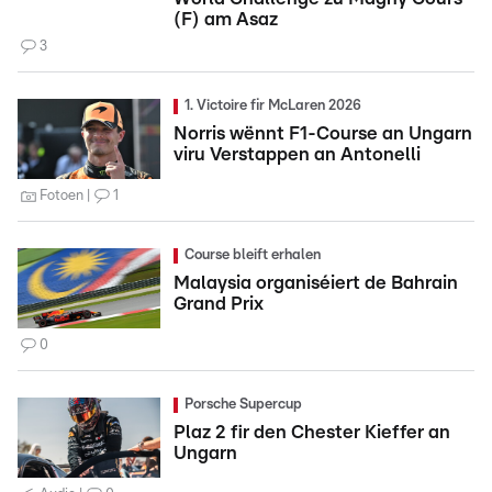
(F) am Asaz
3
1. Victoire fir McLaren 2026
Norris wënnt F1-Course an Ungarn
viru Verstappen an Antonelli
Fotoen
1
Course bleift erhalen
Malaysia organiséiert de Bahrain
Grand Prix
0
Porsche Supercup
Plaz 2 fir den Chester Kieffer an
Ungarn