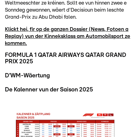
Weltmeeschter ze kréinen. Sollt ee vun hinnen zwee e
Sonndeg gewannen, wäert d'Decisioun beim leschte
Grand-Prix zu Abu Dhabi falen.
Klickt hei, fir op de ganzen Dossier (News, Fotoen a
Replay) vun der Kinneksklass am Automobilsport ze
kommen.
FORMULA 1 QATAR AIRWAYS QATAR GRAND
PRIX 2025
D'WM-Wäertung
De Kalenner vun der Saison 2025