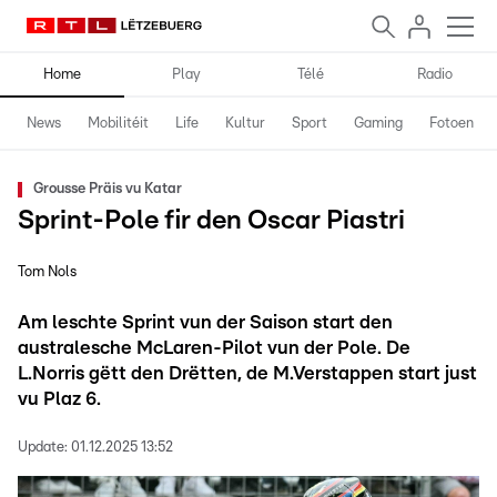
Home
Play
Télé
Radio
News
Mobilitéit
Life
Kultur
Sport
Gaming
Fotoen
Grousse Präis vu Katar
Sprint-Pole fir den Oscar Piastri
Tom Nols
Am leschte Sprint vun der Saison start den
australesche McLaren-Pilot vun der Pole. De
L.Norris gëtt den Drëtten, de M.Verstappen start just
vu Plaz 6.
Update:
01.12.2025 13:52