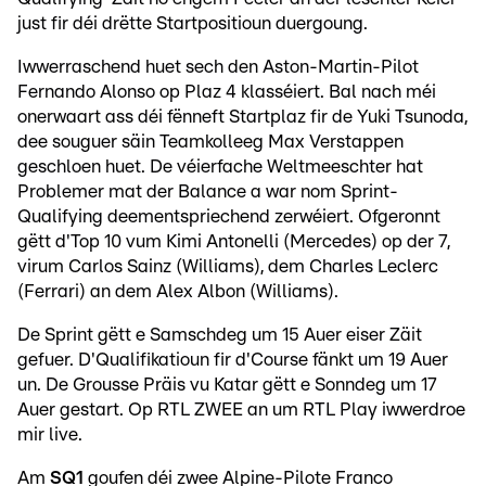
just fir déi drëtte Startpositioun duergoung.
Iwwerraschend huet sech den Aston-Martin-Pilot
Fernando Alonso op Plaz 4 klasséiert. Bal nach méi
onerwaart ass déi fënneft Startplaz fir de Yuki Tsunoda,
dee souguer säin Teamkolleeg Max Verstappen
geschloen huet. De véierfache Weltmeeschter hat
Problemer mat der Balance a war nom Sprint-
Qualifying deementspriechend zerwéiert. Ofgeronnt
gëtt d'Top 10 vum Kimi Antonelli (Mercedes) op der 7,
virum Carlos Sainz (Williams), dem Charles Leclerc
(Ferrari) an dem Alex Albon (Williams).
De Sprint gëtt e Samschdeg um 15 Auer eiser Zäit
gefuer. D'Qualifikatioun fir d'Course fänkt um 19 Auer
un. De Grousse Präis vu Katar gëtt e Sonndeg um 17
Auer gestart. Op RTL ZWEE an um RTL Play iwwerdroe
mir live.
Am
SQ1
goufen déi zwee Alpine-Pilote Franco