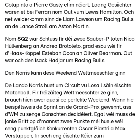
Colapinto a Pierre Gasly eliminéiert. Laang Gesiichter
waren et bei Ferrari nom Out vum Lewis Hamilton. Och
net weiderkomm sinn de Liam Lawson um Racing Bulls
an de Lance Stroll am Aston Martin.
Nom
SQ2
war Schluss fir déi zwee Sauber-Piloten Nico
Hülkenberg an Andrea Brotoleto, grad esou wéi fir
d'Haas-Koppel Esteban Ocon an Oliver Bearman. Out
war och den Isack Hadjar um Racing Bulls.
Den Norris kann dëse Weekend Weltmeeschter ginn
De Lando Norris huet um Circuit vu Losail säin éischte
Matchball. Fir fréizäiteg Weltmeeschter ze ginn,
brauch hien awer quasi ee perfekte Weekend. Wann hie
beispillsweis de Sprint an de Grand-Prix gewënnt, ass
d’WM zu senge Gonschten decidéiert. Egal wéi muss de
jonke Britt op d'mannst zwee Punkte méi huele wéi
seng punktgläich Konkurrenten Oscar Piastri a Max
Verstappen, fir sech eng éischte Kéier zum