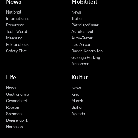
News
Mobilitéit
National
News
International
Trafic
Panorama
Pëtrolspräisser
Tech-World
Autofestival
Meenung
Auto-Tester
Faktencheck
Lux-Airport
Safety First
Radar-Kontrollen
Guidage Parking
Annoncen
Life
Kultur
News
News
Gastronomie
Kino
Gesondheet
Musek
Reesen
Bicher
Spenden
Agenda
Déiererubrik
Horoskop