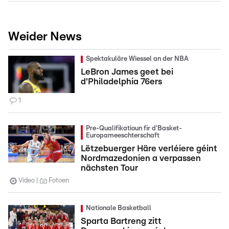
Weider News
Spektakuläre Wiessel an der NBA
LeBron James geet bei
d'Philadelphia 76ers
1
Pre-Qualifikatioun fir d'Basket-
Europameeschterschaft
Lëtzebuerger Häre verléiere géint
Nordmazedonien a verpassen
nächsten Tour
Video
Fotoen
Nationale Basketball
Sparta Bartreng zitt