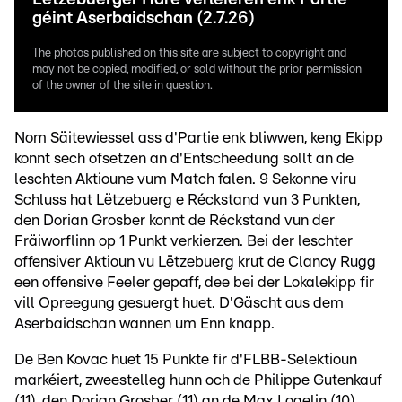
géint Aserbaidschan (2.7.26)
The photos published on this site are subject to copyright and
may not be copied, modified, or sold without the prior permission
of the owner of the site in question.
Nom Säitewiessel ass d'Partie enk bliwwen, keng Ekipp
konnt sech ofsetzen an d'Entscheedung sollt an de
leschten Aktioune vum Match falen. 9 Sekonne viru
Schluss hat Lëtzebuerg e Réckstand vun 3 Punkten,
den Dorian Grosber konnt de Réckstand vun der
Fräiworflinn op 1 Punkt verkierzen. Bei der leschter
offensiver Aktioun vu Lëtzebuerg krut de Clancy Rugg
een offensive Feeler gepaff, dee bei der Lokalekipp fir
vill Opreegung gesuergt huet. D'Gäscht aus dem
Aserbaidschan wannen um Enn knapp.
De Ben Kovac huet 15 Punkte fir d'FLBB-Selektioun
markéiert, zweestelleg hunn och de Philippe Gutenkauf
(11), den Dorian Grosber (11) an de Max Logelin (10)