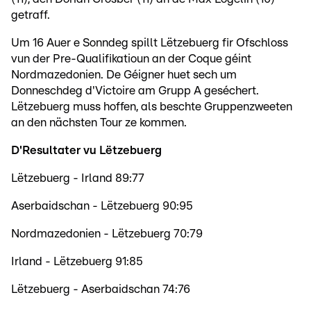
getraff.
Um 16 Auer e Sonndeg spillt Lëtzebuerg fir Ofschloss
vun der Pre-Qualifikatioun an der Coque géint
Nordmazedonien. De Géigner huet sech um
Donneschdeg d'Victoire am Grupp A geséchert.
Lëtzebuerg muss hoffen, als beschte Gruppenzweeten
an den nächsten Tour ze kommen.
D'Resultater vu Lëtzebuerg
Lëtzebuerg - Irland 89:77
Aserbaidschan - Lëtzebuerg 90:95
Nordmazedonien - Lëtzebuerg 70:79
Irland - Lëtzebuerg 91:85
Lëtzebuerg - Aserbaidschan 74:76