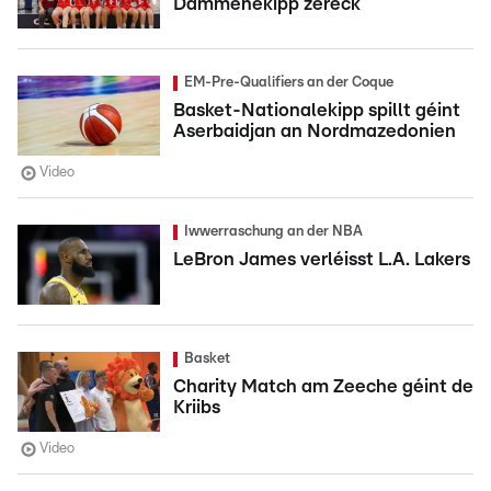
Dammenekipp zeréck
EM-Pre-Qualifiers an der Coque
Basket-Nationalekipp spillt géint
Aserbaidjan an Nordmazedonien
Video
Iwwerraschung an der NBA
LeBron James verléisst L.A. Lakers
Basket
Charity Match am Zeeche géint de
Kriibs
Video