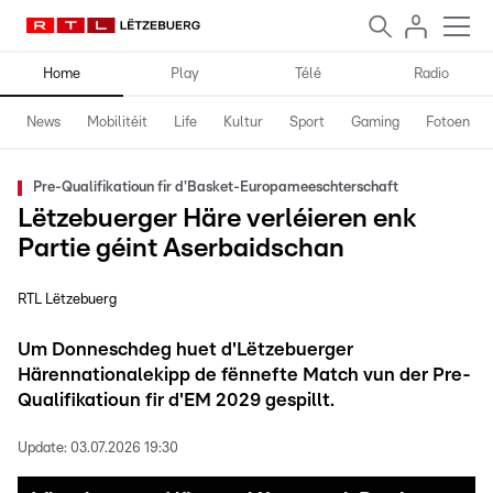
Home
Play
Télé
Radio
News
Mobilitéit
Life
Kultur
Sport
Gaming
Fotoen
Pre-Qualifikatioun fir d'Basket-Europameeschterschaft
Lëtzebuerger Häre verléieren enk
Partie géint Aserbaidschan
RTL Lëtzebuerg
Um Donneschdeg huet d'Lëtzebuerger
Härennationalekipp de fënnefte Match vun der Pre-
Qualifikatioun fir d'EM 2029 gespillt.
Update:
03.07.2026 19:30