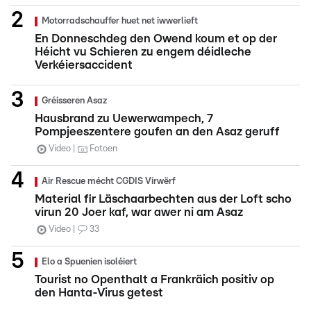
Motorradschauffer huet net iwwerlieft
En Donneschdeg den Owend koum et op der
Héicht vu Schieren zu engem déidleche
Verkéiersaccident
Gréisseren Asaz
Hausbrand zu Uewerwampech, 7
Pompjeeszentere goufen an den Asaz geruff
Video
Fotoen
Air Rescue mécht CGDIS Virwërf
Material fir Läschaarbechten aus der Loft scho
virun 20 Joer kaf, war awer ni am Asaz
Video
33
Elo a Spuenien isoléiert
Tourist no Openthalt a Frankräich positiv op
den Hanta-Virus getest