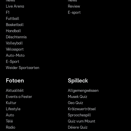
News
News
Live Arena
Review
F1
E-sport
Futtball
Basketball
Handball
Dëschtennis
Volleyball
Vëlossport
Auto-Moto
E-Sport
Weider Sportaarten
Fotoen
Spilleck
Aktualitéit
Allgemengwëssen
Events a Fester
Musek Quiz
Kultur
Geo Quiz
Lifestyle
Kräizwuerträtsel
Auto
Sproochespill
Télé
Quiz vum Mount
Radio
Déiere Quiz