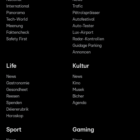
International
Trafic
Panorama
Pëtrolspräisser
Tech-World
Autofestival
Meenung
Auto-Tester
Faktencheck
Lux-Airport
Safety First
Radar-Kontrollen
Guidage Parking
Annoncen
Life
Kultur
News
News
Gastronomie
Kino
Gesondheet
Musek
Reesen
Bicher
Spenden
Agenda
Déiererubrik
Horoskop
Sport
Gaming