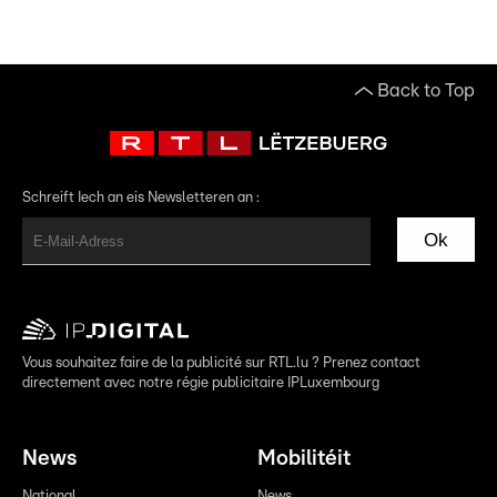
Back to Top
Schreift Iech an eis Newsletteren an :
Ok
Vous souhaitez faire de la publicité sur RTL.lu ? Prenez contact
directement avec notre régie publicitaire IPLuxembourg
News
Mobilitéit
National
News