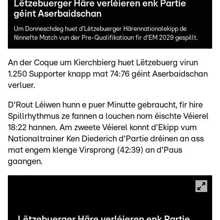
Lëtzebuerger Häre verléieren enk Partie
géint Aserbaidschan
Um Donneschdeg huet d'Lëtzebuerger Härennationalekipp de
fënnefte Match vun der Pre-Qualifikatioun fir d'EM 2029 gespillt.
An der Coque um Kierchbierg huet Lëtzebuerg virun
1.250 Supporter knapp mat 74:76 géint Aserbaidschan
verluer.
D'Rout Léiwen hunn e puer Minutte gebraucht, fir hire
Spillrhythmus ze fannen a louchen nom éischte Véierel
18:22 hannen. Am zweete Véierel konnt d'Ekipp vum
Nationaltrainer Ken Diederich d'Partie dréinen an ass
mat engem klenge Virsprong (42:39) an d'Paus
gaangen.
Lëtzebuerger Häre verléieren enk Partie