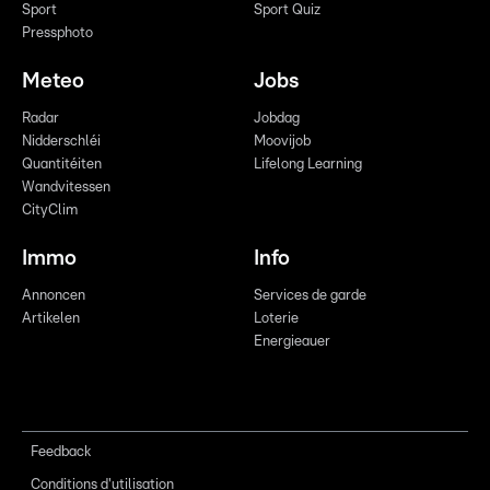
Sport
Sport Quiz
Pressphoto
Meteo
Jobs
Radar
Jobdag
Nidderschléi
Moovijob
Quantitéiten
Lifelong Learning
Wandvitessen
CityClim
Immo
Info
Annoncen
Services de garde
Artikelen
Loterie
Energieauer
Feedback
Conditions d'utilisation