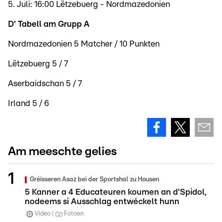
5. Juli: 16:00 Lëtzebuerg - Nordmazedonien
D' Tabell am Grupp A
Nordmazedonien 5 Matcher / 10 Punkten
Lëtzebuerg 5 / 7
Aserbaidschan 5 / 7
Irland 5 / 6
Am meeschte gelies
Gréisseren Asaz bei der Sportshal zu Housen
5 Kanner a 4 Educateuren koumen an d'Spidol,
nodeems si Ausschlag entwéckelt hunn
Video
Fotoen