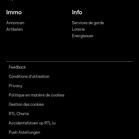
Immo
Info
Annoncen
Services de garde
Artikelen
Loterie
Energieauer
Feedback
Conditions d'utilisation
Privacy
Politique en matière de cookies
Gestion des cookies
RTL Charte
Accidentsfotoen op RTL.lu
Push Astellungen