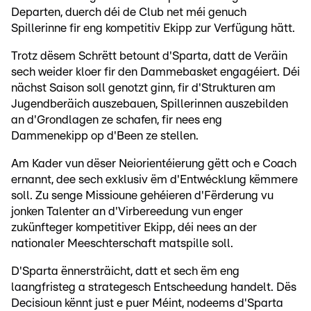
Departen, duerch déi de Club net méi genuch
Spillerinne fir eng kompetitiv Ekipp zur Verfügung hätt.
Trotz dësem Schrëtt betount d'Sparta, datt de Veräin
sech weider kloer fir den Dammebasket engagéiert. Déi
nächst Saison soll genotzt ginn, fir d'Strukturen am
Jugendberäich auszebauen, Spillerinnen auszebilden
an d'Grondlagen ze schafen, fir nees eng
Dammenekipp op d'Been ze stellen.
Am Kader vun dëser Neiorientéierung gëtt och e Coach
ernannt, dee sech exklusiv ëm d'Entwécklung këmmere
soll. Zu senge Missioune gehéieren d'Fërderung vu
jonken Talenter an d'Virbereedung vun enger
zukünfteger kompetitiver Ekipp, déi nees an der
nationaler Meeschterschaft matspille soll.
D'Sparta ënnersträicht, datt et sech ëm eng
laangfristeg a strategesch Entscheedung handelt. Dës
Decisioun kënnt just e puer Méint, nodeems d'Sparta