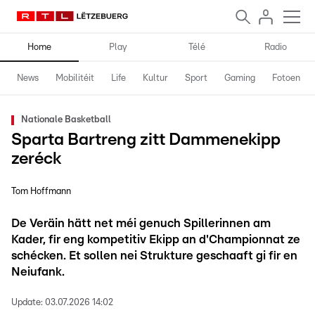
Home
Play
Télé
Radio
News
Mobilitéit
Life
Kultur
Sport
Gaming
Fotoen
Nationale Basketball
Sparta Bartreng zitt Dammenekipp
zeréck
Tom Hoffmann
De Veräin hätt net méi genuch Spillerinnen am
Kader, fir eng kompetitiv Ekipp an d'Championnat ze
schécken. Et sollen nei Strukture geschaaft gi fir en
Neiufank.
Update:
03.07.2026 14:02