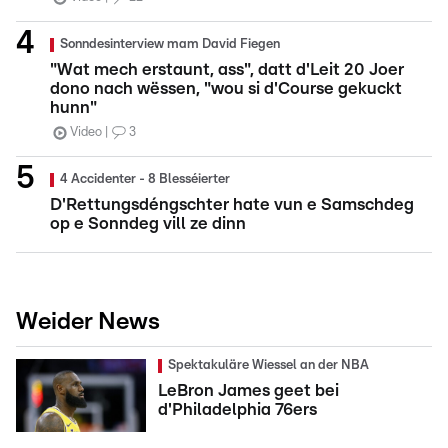
Sonndesinterview mam David Fiegen
"Wat mech erstaunt, ass", datt d'Leit 20 Joer
dono nach wëssen, "wou si d'Course gekuckt
hunn"
Video
3
4 Accidenter - 8 Blesséierter
D'Rettungsdéngschter hate vun e Samschdeg
op e Sonndeg vill ze dinn
Weider News
Spektakuläre Wiessel an der NBA
LeBron James geet bei
d'Philadelphia 76ers