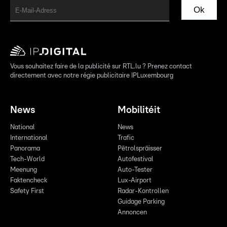
Ok
Vous souhaitez faire de la publicité sur RTL.lu ? Prenez contact
directement avec notre régie publicitaire IPLuxembourg
News
Mobilitéit
National
News
International
Trafic
Panorama
Pëtrolspräisser
Tech-World
Autofestival
Meenung
Auto-Tester
Faktencheck
Lux-Airport
Safety First
Radar-Kontrollen
Guidage Parking
Annoncen