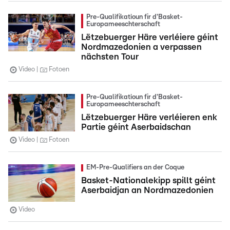
Pre-Qualifikatioun fir d'Basket-
Europameeschterschaft
Lëtzebuerger Häre verléiere géint
Nordmazedonien a verpassen
nächsten Tour
Video
Fotoen
Pre-Qualifikatioun fir d'Basket-
Europameeschterschaft
Lëtzebuerger Häre verléieren enk
Partie géint Aserbaidschan
Video
Fotoen
EM-Pre-Qualifiers an der Coque
Basket-Nationalekipp spillt géint
Aserbaidjan an Nordmazedonien
Video