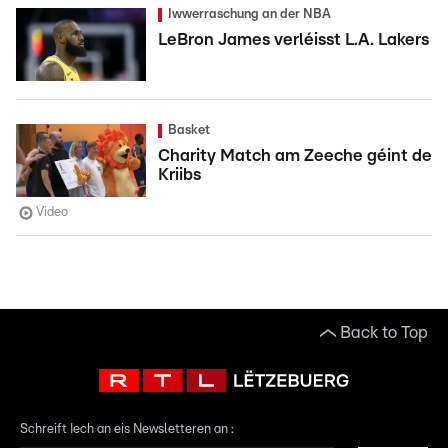
Iwwerraschung an der NBA
LeBron James verléisst L.A. Lakers
Basket
Charity Match am Zeeche géint de
Kriibs
Video
Back to Top
Schreift Iech an eis Newsletteren an :