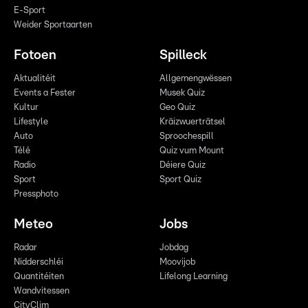
E-Sport
Weider Sportaarten
Fotoen
Spilleck
Aktualitéit
Allgemengwëssen
Events a Fester
Musek Quiz
Kultur
Geo Quiz
Lifestyle
Kräizwuerträtsel
Auto
Sproochespill
Télé
Quiz vum Mount
Radio
Déiere Quiz
Sport
Sport Quiz
Pressphoto
Meteo
Jobs
Radar
Jobdag
Nidderschléi
Moovijob
Quantitéiten
Lifelong Learning
Wandvitessen
CityClim