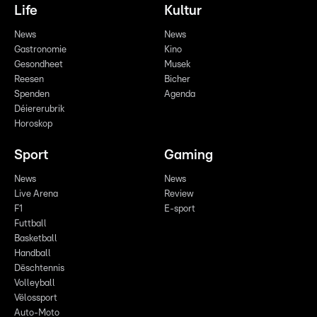
Life
Kultur
News
News
Gastronomie
Kino
Gesondheet
Musek
Reesen
Bicher
Spenden
Agenda
Déiererubrik
Horoskop
Sport
Gaming
News
News
Live Arena
Review
F1
E-sport
Futtball
Basketball
Handball
Dëschtennis
Volleyball
Vëlossport
Auto-Moto