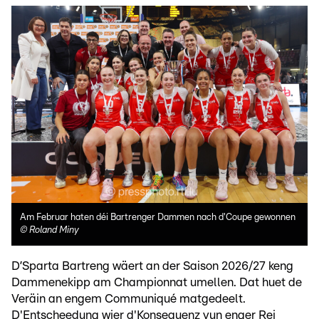
Am Februar haten déi Bartrenger Dammen nach d'Coupe gewonnen
©
Roland Miny
D’Sparta Bartreng wäert an der Saison 2026/27 keng
Dammenekipp am Championnat umellen. Dat huet de
Veräin an engem Communiqué matgedeelt.
D'Entscheedung wier d'Konsequenz vun enger Rei