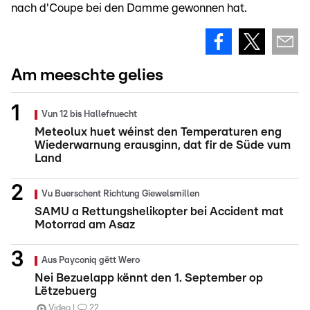
nach d'Coupe bei den Damme gewonnen hat.
Am meeschte gelies
Vun 12 bis Hallefnuecht
Meteolux huet wéinst den Temperaturen eng
Wiederwarnung erausginn, dat fir de Süde vum
Land
Vu Buerschent Richtung Giewelsmillen
SAMU a Rettungshelikopter bei Accident mat
Motorrad am Asaz
Aus Payconiq gëtt Wero
Nei Bezuelapp kënnt den 1. September op
Lëtzebuerg
Video
22