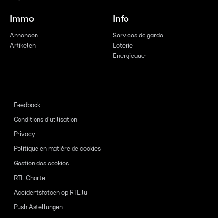
Immo
Info
Annoncen
Services de garde
Artikelen
Loterie
Energieauer
Feedback
Conditions d'utilisation
Privacy
Politique en matière de cookies
Gestion des cookies
RTL Charte
Accidentsfotoen op RTL.lu
Push Astellungen