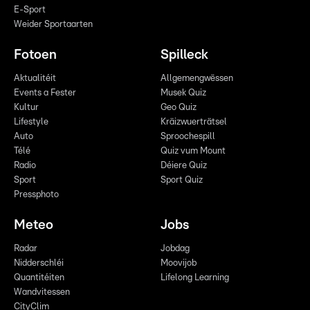
E-Sport
Weider Sportaarten
Fotoen
Spilleck
Aktualitéit
Allgemengwëssen
Events a Fester
Musek Quiz
Kultur
Geo Quiz
Lifestyle
Kräizwuerträtsel
Auto
Sproochespill
Télé
Quiz vum Mount
Radio
Déiere Quiz
Sport
Sport Quiz
Pressphoto
Meteo
Jobs
Radar
Jobdag
Nidderschléi
Moovijob
Quantitéiten
Lifelong Learning
Wandvitessen
CityClim