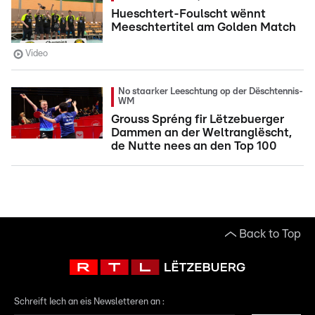
Hueschtert-Foulscht wënnt
Meeschtertitel am Golden Match
Video
No staarker Leeschtung op der Dëschtennis-
WM
Grouss Spréng fir Lëtzebuerger
Dammen an der Weltranglëscht,
de Nutte nees an den Top 100
Back to Top
Schreift Iech an eis Newsletteren an :