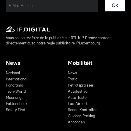
Ok
Vous souhaitez faire de la publicité sur RTL.lu ? Prenez contact
directement avec notre régie publicitaire IPLuxembourg
News
Mobilitéit
National
News
International
Trafic
Panorama
Pëtrolspräisser
Tech-World
Autofestival
Meenung
Auto-Tester
Faktencheck
Lux-Airport
Safety First
Radar-Kontrollen
Guidage Parking
Annoncen