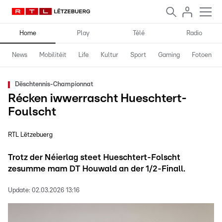
Home
Play
Télé
Radio
News
Mobilitéit
Life
Kultur
Sport
Gaming
Fotoen
Dëschtennis-Championnat
Récken iwwerrascht Hueschtert-
Foulscht
RTL Lëtzebuerg
Trotz der Néierlag steet Hueschtert-Folscht
zesumme mam DT Houwald an der 1/2-Finall.
Update:
02.03.2026 13:16