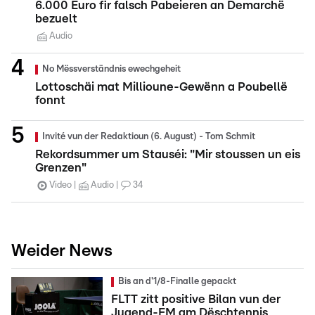
6.000 Euro fir falsch Pabeieren an Demarchë
bezuelt
Audio
No Mëssverständnis ewechgeheit
Lottoschäi mat Millioune-Gewënn a Poubellë
fonnt
Invité vun der Redaktioun (6. August) - Tom Schmit
Rekordsummer um Stauséi: "Mir stoussen un eis
Grenzen"
Video
Audio
34
Weider News
Bis an d'1/8-Finalle gepackt
FLTT zitt positive Bilan vun der
Jugend-EM am Dëschtennis