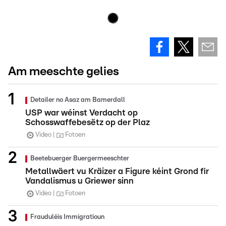
Am meeschte gelies
Detailer no Asaz am Bamerdall
USP war wéinst Verdacht op
Schosswaffebesëtz op der Plaz
Video
Fotoen
Beetebuerger Buergermeeschter
Metallwäert vu Kräizer a Figure kéint Grond fir
Vandalismus u Griewer sinn
Video
Fotoen
Frauduléis Immigratioun