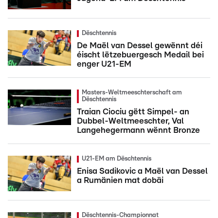
Dëschtennis
De Maël van Dessel gewënnt déi
éischt lëtzebuergesch Medail bei
enger U21-EM
Masters-Weltmeeschterschaft am
Dëschtennis
Traian Ciociu gëtt Simpel- an
Dubbel-Weltmeeschter, Val
Langehegermann wënnt Bronze
U21-EM am Dëschtennis
Enisa Sadikovic a Maël van Dessel
a Rumänien mat dobäi
Dëschtennis-Championnat