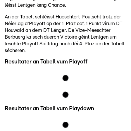
léisst Lëntgen keng Chance.
An der Tabell schléisst Hueschtert-Foulscht trotz der
Néierlag d'Playoff op der 1. Plaz oof, 1 Punkt virum DT
Houwald an dem DT Lénger. De Vize-Meeschter
Berbuerg ka sech duerch Victoire géint Lëntgen um
leschte Playoff Spilldag nach déi 4. Plaz an der Tabell
sécheren.
Resultater an Tabell vum Playoff
Resultater an Tabell vum Playdown