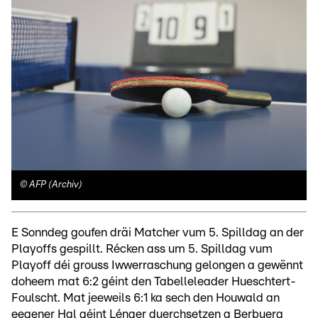
©
AFP (Archiv)
E Sonndeg goufen dräi Matcher vum 5. Spilldag an der
Playoffs gespillt. Récken ass um 5. Spilldag vum
Playoff déi grouss Iwwerraschung gelongen a gewënnt
doheem mat 6:2 géint den Tabelleleader Hueschtert-
Foulscht. Mat jeeweils 6:1 ka sech den Houwald an
eegener Hal géint Lénger duerchsetzen a Berbuerg