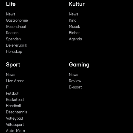
Life
Kultur
News
News
Gastronomie
Kino
Gesondheet
Musek
Reesen
Bicher
Spenden
Agenda
Déiererubrik
Horoskop
Sport
Gaming
News
News
Live Arena
Review
F1
E-sport
Futtball
Basketball
Handball
Dëschtennis
Volleyball
Vëlossport
Auto-Moto