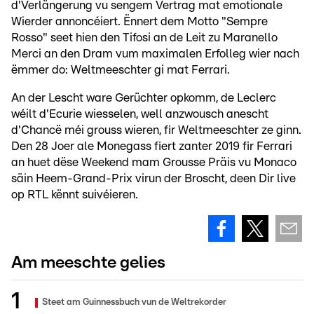
d'Verlängerung vu sengem Vertrag mat emotionale
Wierder annoncéiert. Ënnert dem Motto "Sempre
Rosso" seet hien den Tifosi an de Leit zu Maranello
Merci an den Dram vum maximalen Erfolleg wier nach
ëmmer do: Weltmeeschter gi mat Ferrari.
An der Lescht ware Gerüchter opkomm, de Leclerc
wéilt d'Ecurie wiesselen, well anzwousch anescht
d'Chancë méi grouss wieren, fir Weltmeeschter ze ginn.
Den 28 Joer ale Monegass fiert zanter 2019 fir Ferrari
an huet dëse Weekend mam Grousse Präis vu Monaco
säin Heem-Grand-Prix virun der Broscht, deen Dir live
op RTL kënnt suivéieren.
Am meeschte gelies
Steet am Guinnessbuch vun de Weltrekorder