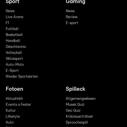
Sport
Gaming
News
News
Live Arena
Review
F1
E-sport
Futtball
Basketball
Handball
Dëschtennis
Volleyball
Vëlossport
Auto-Moto
E-Sport
Weider Sportaarten
Fotoen
Spilleck
Aktualitéit
Allgemengwëssen
Events a Fester
Musek Quiz
Kultur
Geo Quiz
Lifestyle
Kräizwuerträtsel
Auto
Sproochespill