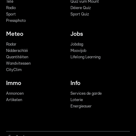
Télé
Quiz vum Mount
Radio
Déiere Quiz
Sport
Sport Quiz
Pressphoto
Meteo
Jobs
Radar
Jobdag
Nidderschléi
Moovijob
Quantitéiten
Lifelong Learning
Wandvitessen
CityClim
Immo
Info
Annoncen
Services de garde
Artikelen
Loterie
Energieauer