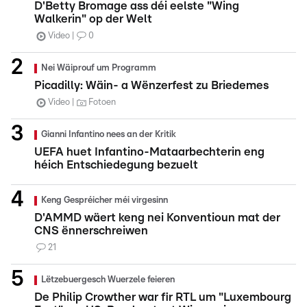
D'Betty Bromage ass déi eelste "Wing
Walkerin" op der Welt
Video
0
Nei Wäiprouf um Programm
Picadilly: Wäin- a Wënzerfest zu Briedemes
Video
Fotoen
Gianni Infantino nees an der Kritik
UEFA huet Infantino-Mataarbechterin eng
héich Entschiedegung bezuelt
Keng Gespréicher méi virgesinn
D'AMMD wäert keng nei Konventioun mat der
CNS ënnerschreiwen
21
Lëtzebuergesch Wuerzele feieren
De Philip Crowther war fir RTL um "Luxembourg