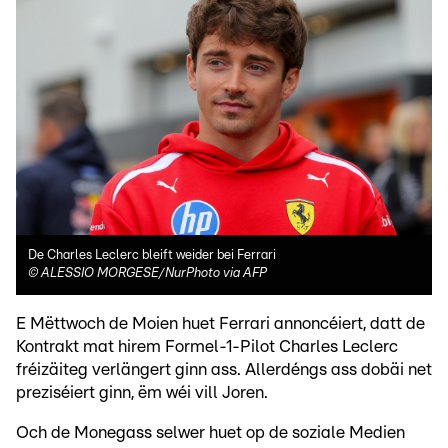
De Charles Leclerc bleift weider bei Ferrari
©
ALESSIO MORGESE/NurPhoto via AFP
E Mëttwoch de Moien huet Ferrari annoncéiert, datt de
Kontrakt mat hirem Formel-1-Pilot Charles Leclerc
fréizäiteg verlängert ginn ass. Allerdéngs ass dobäi net
preziséiert ginn, ëm wéi vill Joren.
Och de Monegass selwer huet op de soziale Medien