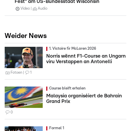
Fest" am US-Bundesstaat Wisconsin
Video
Audio
Weider News
1. Victoire fir McLaren 2026
Norris wënnt F1-Course an Ungarn
viru Verstappen an Antonelli
Fotoen
1
Course bleift erhalen
Malaysia organiséiert de Bahrain
Grand Prix
0
Formel 1