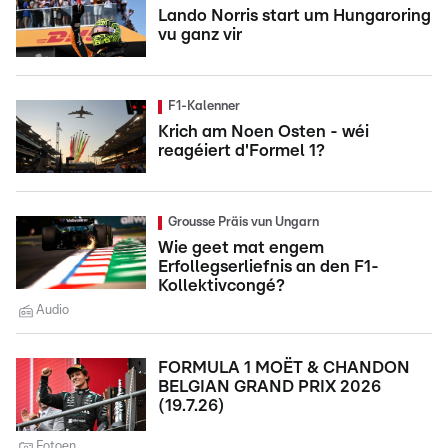
Lando Norris start um Hungaroring
vu ganz vir
F1-Kalenner
Krich am Noen Osten - wéi
reagéiert d'Formel 1?
Grousse Präis vun Ungarn
Wie geet mat engem
Erfollegserliefnis an den F1-
Kollektivcongé?
Audio
FORMULA 1 MOËT & CHANDON
BELGIAN GRAND PRIX 2026
(19.7.26)
Fotoen