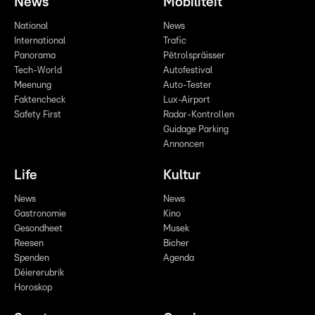
News
Mobilitéit
National
News
International
Trafic
Panorama
Pëtrolspräisser
Tech-World
Autofestival
Meenung
Auto-Tester
Faktencheck
Lux-Airport
Safety First
Radar-Kontrollen
Guidage Parking
Annoncen
Life
Kultur
News
News
Gastronomie
Kino
Gesondheet
Musek
Reesen
Bicher
Spenden
Agenda
Déiererubrik
Horoskop