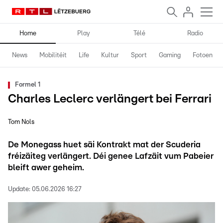
Home
Play
Télé
Radio
News
Mobilitéit
Life
Kultur
Sport
Gaming
Fotoen
Formel 1
Charles Leclerc verlängert bei Ferrari
Tom Nols
De Monegass huet säi Kontrakt mat der Scuderia
fréizäiteg verlängert. Déi genee Lafzäit vum Pabeier
bleift awer geheim.
Update:
05.06.2026 16:27