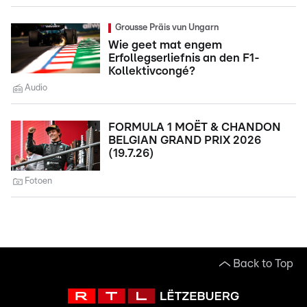
Grousse Präis vun Ungarn
Wie geet mat engem
Erfollegserliefnis an den F1-
Kollektivcongé?
Audio
FORMULA 1 MOËT & CHANDON
BELGIAN GRAND PRIX 2026
(19.7.26)
Fotoen
Back to Top