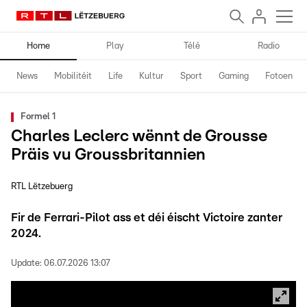
Home
Play
Télé
Radio
News
Mobilitéit
Life
Kultur
Sport
Gaming
Fotoen
Formel 1
Charles Leclerc wënnt de Grousse
Präis vu Groussbritannien
RTL Lëtzebuerg
Fir de Ferrari-Pilot ass et déi éischt Victoire zanter
2024.
Update:
06.07.2026 13:07