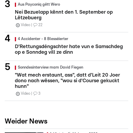
Aus Payconiq gëtt Wero
Nei Bezuelapp kënnt den 1. September op
Lëtzebuerg
Video
22
4 Accidenter - 8 Blesséierter
D'Rettungsdéngschter hate vun e Samschdeg
op e Sonndeg vill ze dinn
Sonndesinterview mam David Fiegen
"Wat mech erstaunt, ass", datt d'Leit 20 Joer
dono nach wëssen, "wou si d'Course gekuckt
hunn"
Video
3
Weider News