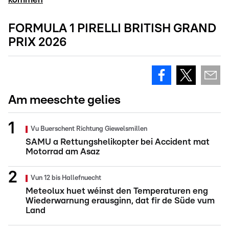
FORMULA 1 PIRELLI BRITISH GRAND
PRIX 2026
Am meeschte gelies
Vu Buerschent Richtung Giewelsmillen
SAMU a Rettungshelikopter bei Accident mat
Motorrad am Asaz
Vun 12 bis Hallefnuecht
Meteolux huet wéinst den Temperaturen eng
Wiederwarnung erausginn, dat fir de Süde vum
Land