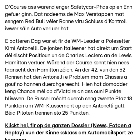
D'Course ass wärend enger Safetycar-Phas op en Enn
gefuer ginn. Dat nodeems de Max Verstappen mat
sengem Red Bull véier Ronne viru Schluss d'Kontroll
iwwer säin Auto verluer hat.
E batteren Dag war et fir de WM-Leader a Polesetter
Kimi Antonelli. De jonken Italieener hat direkt um Start
déi éischt Positioun un de Charles Leclerc an de Lewis
Hamilton verluer. Wärend der Course konnt hien nees
laanscht den Hamilton zéien. An der 42. vun den 52
Ronnen hat den Antonelli e Problem mam Chassis a
gouf no hannen duerchgereecht. Hien hat domadder
keng Chance méi op d'Victoire an ass ouni Punkte
bliwwen. De Russel mécht duerch seng zweete Plaz 18
Punkten am WM-Klassement op den Antonelli gutt.
Béid Piloten trennen elo 25 Punkten.
Klickt hei, fir op de ganzen Dossier (News, Fotoen a
Replay) vun der Kinneksklass am Automobilsport ze
kommen