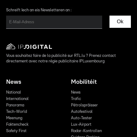
Schreift Iech an eis Newsletteren an :
Ok
Vous souhaitez faire de la publicité sur RTL.lu ? Prenez contact
directement avec notre régie publicitaire IPLuxembourg
News
Mobilitéit
National
News
International
Trafic
Panorama
Pëtrolspräisser
Tech-World
Autofestival
Meenung
Auto-Tester
Faktencheck
Lux-Airport
Safety First
Radar-Kontrollen