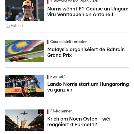
1. Victoire fir McLaren 2026
Norris wënnt F1-Course an Ungarn
viru Verstappen an Antonelli
Fotoen
Course bleift erhalen
Malaysia organiséiert de Bahrain
Grand Prix
Formel 1
Lando Norris start um Hungaroring
vu ganz vir
F1-Kalenner
Krich am Noen Osten - wéi
reagéiert d'Formel 1?