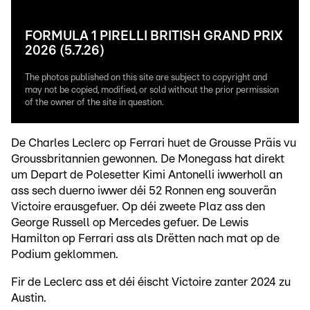
FORMULA 1 PIRELLI BRITISH GRAND PRIX
2026 (5.7.26)
The photos published on this site are subject to copyright and
may not be copied, modified, or sold without the prior permission
of the owner of the site in question.
De Charles Leclerc op Ferrari huet de Grousse Präis vu
Groussbritannien gewonnen. De Monegass hat direkt
um Depart de Polesetter Kimi Antonelli iwwerholl an
ass sech duerno iwwer déi 52 Ronnen eng souverän
Victoire erausgefuer. Op déi zweete Plaz ass den
George Russell op Mercedes gefuer. De Lewis
Hamilton op Ferrari ass als Drëtten nach mat op de
Podium geklommen.
Fir de Leclerc ass et déi éischt Victoire zanter 2024 zu
Austin.