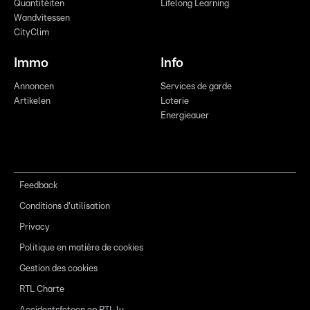
Quantitéiten
Lifelong Learning
Wandvitessen
CityClim
Immo
Info
Annoncen
Services de garde
Artikelen
Loterie
Energieauer
Feedback
Conditions d'utilisation
Privacy
Politique en matière de cookies
Gestion des cookies
RTL Charte