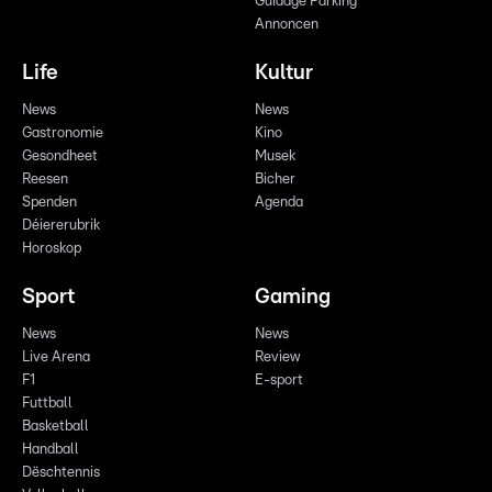
Guidage Parking
Annoncen
Life
Kultur
News
News
Gastronomie
Kino
Gesondheet
Musek
Reesen
Bicher
Spenden
Agenda
Déiererubrik
Horoskop
Sport
Gaming
News
News
Live Arena
Review
F1
E-sport
Futtball
Basketball
Handball
Dëschtennis