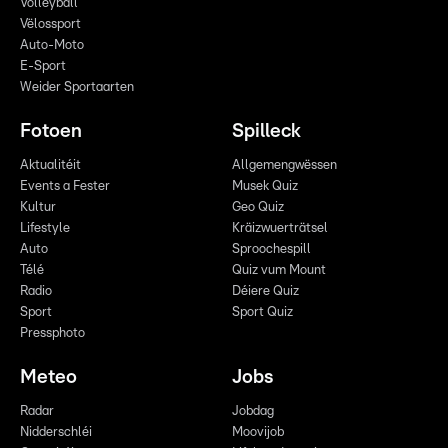
Volleyball
Vëlossport
Auto-Moto
E-Sport
Weider Sportaarten
Fotoen
Spilleck
Aktualitéit
Allgemengwëssen
Events a Fester
Musek Quiz
Kultur
Geo Quiz
Lifestyle
Kräizwuerträtsel
Auto
Sproochespill
Télé
Quiz vum Mount
Radio
Déiere Quiz
Sport
Sport Quiz
Pressphoto
Meteo
Jobs
Radar
Jobdag
Nidderschléi
Moovijob