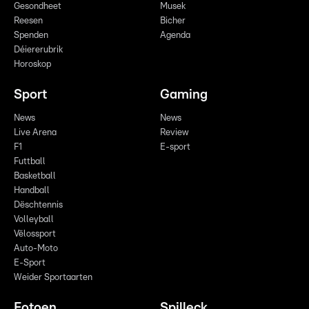
Gesondheet
Musek
Reesen
Bicher
Spenden
Agenda
Déiererubrik
Horoskop
Sport
Gaming
News
News
Live Arena
Review
F1
E-sport
Futtball
Basketball
Handball
Dëschtennis
Volleyball
Vëlossport
Auto-Moto
E-Sport
Weider Sportaarten
Fotoen
Spilleck