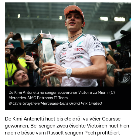
De Kimi Antonelli no senger souveräner Victoire zu Miami (C)
Mercedes-AMG Petronas F1 Team
©
Chris Graythen/Mercedes-Benz Grand Prix Limited
De Kimi Antonelli huet bis elo dräi vu véier Coursse
gewonnen. Bei sengen zwou éischte Victoiren huet hien
nach e bësse vum Russell sengem Pech profitéiert