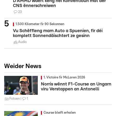
D'AMMD wäert keng nei Konventioun mat der
CNS ënnerschreiwen
23
1.500 Kilometer fir 90 Sekonnen
Vu Schëffleng mam Auto a Spuenien, fir déi
komplett Sonnendäischtert ze gesinn
Audio
Weider News
1. Victoire fir McLaren 2026
Norris wënnt F1-Course an Ungarn
viru Verstappen an Antonelli
Fotoen
1
Course bleift erhalen