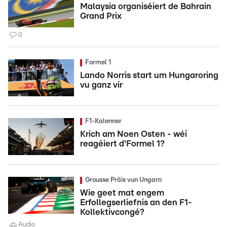
Malaysia organiséiert de Bahrain
Grand Prix
0
Formel 1
Lando Norris start um Hungaroring
vu ganz vir
F1-Kalenner
Krich am Noen Osten - wéi
reagéiert d'Formel 1?
Grousse Präis vun Ungarn
Wie geet mat engem
Erfollegserliefnis an den F1-
Kollektivcongé?
Audio