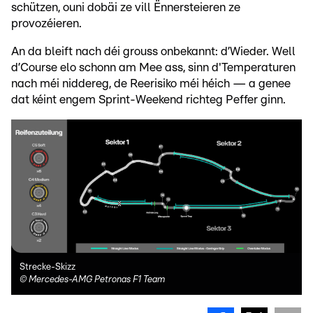
schützen, ouni dobäi ze vill Ënnersteieren ze
provozéieren.
An da bleift nach déi grouss onbekannt: d’Wieder. Well
d’Course elo schonn am Mee ass, sinn d'Temperaturen
nach méi niddereg, de Reerisiko méi héich — a genee
dat kéint engem Sprint-Weekend richteg Peffer ginn.
Strecke-Skizz
©
Mercedes-AMG Petronas F1 Team