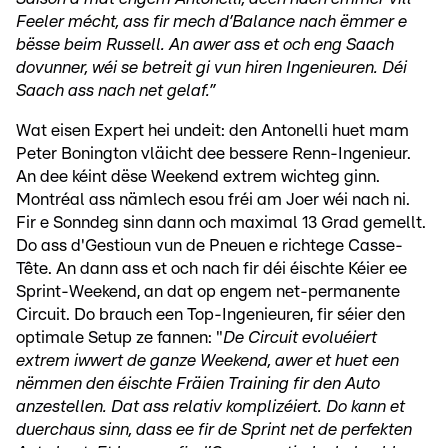
Feeler mécht, ass fir mech d’Balance nach ëmmer e
bësse beim Russell. An awer ass et och eng Saach
dovunner, wéi se betreit gi vun hiren Ingenieuren. Déi
Saach ass nach net gelaf.”
Wat eisen Expert hei undeit: den Antonelli huet mam
Peter Bonington vläicht dee bessere Renn-Ingenieur.
An dee kéint dëse Weekend extrem wichteg ginn.
Montréal ass nämlech esou fréi am Joer wéi nach ni.
Fir e Sonndeg sinn dann och maximal 13 Grad gemellt.
Do ass d'Gestioun vun de Pneuen e richtege Casse-
Tête. An dann ass et och nach fir déi éischte Kéier ee
Sprint-Weekend, an dat op engem net-permanente
Circuit. Do brauch een Top-Ingenieuren, fir séier den
optimale Setup ze fannen: "
De Circuit evoluéiert
extrem iwwert de ganze Weekend, awer et huet een
nëmmen den éischte Fräien Training fir den Auto
anzestellen. Dat ass relativ komplizéiert. Do kann et
duerchaus sinn, dass ee fir de Sprint net de perfekten