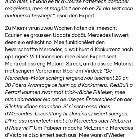
Auto huet. Et kann ee fir d’Course natierlech dorobber
reagéieren, mee et reagéiert een op en Zil hin, wat sech
andauernd beweegt.”
, esou den Expert.
Zu Miami virun zwou Wochen haten déi meescht
Ecurien ee groussen Update dobäi. Mercedes liwwert
deen elo eréischt no. Mee funktionéiert den
iwwerschaffte Mercedes, a wat huet d'Konkurrenz nach
op Lager? Vill Inconnuen, mee eisen Expert seet:
Montréal ass eng Motore-Streck, an do ass ee Motorist
mat sengem Verbrenner kloer am Virdeel:
“De
Mercedes-Motor schéngt iergendwou tëschent 20 an
30 Päerd Avantage ze hunn op d’Konkurrenz. RedBull a
Ferrari koumen zwar mat trick-räiche Flilleken, mee
hunn domadder elo net de risegen Ënnerscheed op der
Riichter kënne maachen. Si si sech eens, dass
d’Mercedes-Leeschtung fir Dominanz wäert suergen.
D’Fro ass natierlech: huet elo Mercedes oder McLaren
d’Nues vir?”
Um Pabeier maache McLaren a Mercedes
d'Victoire also ënnert sech aus. Mee wann d'Wieder