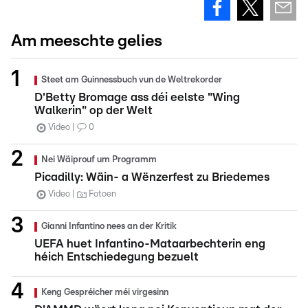
Am meeschte gelies
Steet am Guinnessbuch vun de Weltrekorder
D'Betty Bromage ass déi eelste "Wing
Walkerin" op der Welt
Video
0
Nei Wäiprouf um Programm
Picadilly: Wäin- a Wënzerfest zu Briedemes
Video
Fotoen
Gianni Infantino nees an der Kritik
UEFA huet Infantino-Mataarbechterin eng
héich Entschiedegung bezuelt
Keng Gespréicher méi virgesinn