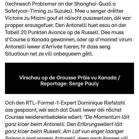
(technesch Problemer an der Shanghai-Quali a
Safetycar-Timing zu Suzuka). Mee u senger drëtter
Victoire zu Miami gouf et näischt auszesetzen, déi war
propper erausgefuer. Den Antonelli huet esou an der
Tabell 20 Punkten Avance op de Russell. Dee muss
d'Course a Kanada gewannen, oder op d'mannst virum
Antonelli iwwer d'Arrivée fueren, fir dass seng
Situatioun net ze vill onbequeem gëtt.
Virschau op de Grousse Präis vu Kanada /
Reportage: Serge Pauly
Och den RTL-Formel-1-Expert Dominique Riefstahl
ass gespaant, wéi sech dat Duell iwwer déi nächst
Coursse weiderentwéckele wäert:
“De Momentum läit
ganz kloer beim Antonelli. Den Erfarungswäert läit
ganz kloer beim Russell. Am Laf vun enger laanger
Saison a mat engem Antonelli, deen nach ëmmer vill