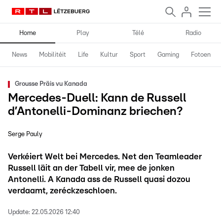
Home
Play
Télé
Radio
News
Mobilitéit
Life
Kultur
Sport
Gaming
Fotoen
Grousse Präis vu Kanada
Mercedes-Duell: Kann de Russell
d’Antonelli-Dominanz briechen?
Serge Pauly
Verkéiert Welt bei Mercedes. Net den Teamleader
Russell läit an der Tabell vir, mee de jonken
Antonelli. A Kanada ass de Russell quasi dozou
verdaamt, zeréckzeschloen.
Update:
22.05.2026 12:40