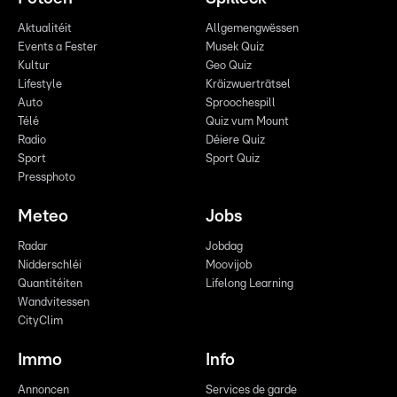
Aktualitéit
Allgemengwëssen
Events a Fester
Musek Quiz
Kultur
Geo Quiz
Lifestyle
Kräizwuerträtsel
Auto
Sproochespill
Télé
Quiz vum Mount
Radio
Déiere Quiz
Sport
Sport Quiz
Pressphoto
Meteo
Jobs
Radar
Jobdag
Nidderschléi
Moovijob
Quantitéiten
Lifelong Learning
Wandvitessen
CityClim
Immo
Info
Annoncen
Services de garde