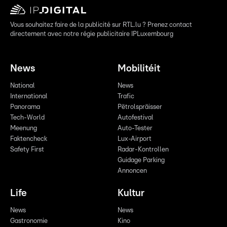
Vous souhaitez faire de la publicité sur RTL.lu ? Prenez contact
directement avec notre régie publicitaire IPLuxembourg
News
Mobilitéit
National
News
International
Trafic
Panorama
Pëtrolspräisser
Tech-World
Autofestival
Meenung
Auto-Tester
Faktencheck
Lux-Airport
Safety First
Radar-Kontrollen
Guidage Parking
Annoncen
Life
Kultur
News
News
Gastronomie
Kino