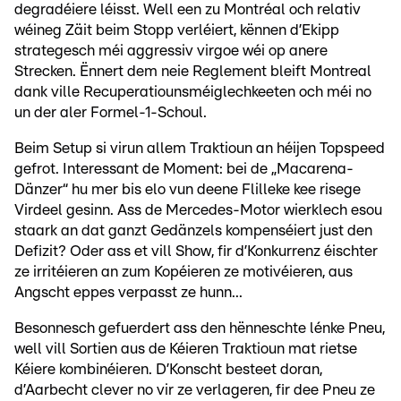
degradéiere léisst. Well een zu Montréal och relativ
wéineg Zäit beim Stopp verléiert, kënnen d’Ekipp
strategesch méi aggressiv virgoe wéi op anere
Strecken. Ënnert dem neie Reglement bleift Montreal
dank ville Recuperatiounsméiglechkeeten och méi no
un der aler Formel-1-Schoul.
Beim Setup si virun allem Traktioun an héijen Topspeed
gefrot. Interessant de Moment: bei de „Macarena-
Dänzer“ hu mer bis elo vun deene Flilleke kee risege
Virdeel gesinn. Ass de Mercedes-Motor wierklech esou
staark an dat ganzt Gedänzels kompenséiert just den
Defizit? Oder ass et vill Show, fir d’Konkurrenz éischter
ze irritéieren an zum Kopéieren ze motivéieren, aus
Angscht eppes verpasst ze hunn...
Besonnesch gefuerdert ass den hënneschte lénke Pneu,
well vill Sortien aus de Kéieren Traktioun mat rietse
Kéiere kombinéieren. D’Konscht besteet doran,
d’Aarbecht clever no vir ze verlageren, fir dee Pneu ze