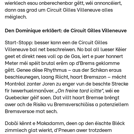
wierklech esou onberechenbar gëtt, wéi annoncéiert,
dann ass grad um Circuit Gilles Villeneuve alles
méiglech.
Den Dominique erkläert: de Circuit Gilles Villeneuve
Start-Stopp: besser kann een de Circuit Gilles
Villeneuve bal net beschreiwen. No bal all lueser Kéier
geet et direkt nees voll op de Gas, iert e puer honnert
Meter méi spéit brutal erëm op d’Brems geklomme
gëtt. Genee dëse Rhythmus – aus der Schikan eraus
beschleunegen, laang Riicht, haart Bremszon – mécht
Montréal zanter Joren zu enger vun de beschte Strecke
fir Iwwerhuelmanöver.
„On freine tard icitte“
, wéi ee
Quebecker géif soen. Dat villt haart Bremse bréngt
awer och de Risiko vu Bremsverschläiss a potenziellem
Bremsversoe mat sech.
Dobäi kënnt e Makadamm, deen op den éischte Bléck
zimmlech glat wierkt, d'Pneuen awer trotzdeem