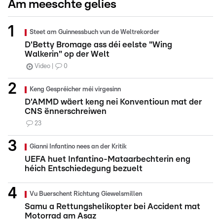
Am meeschte gelies
Steet am Guinnessbuch vun de Weltrekorder
D'Betty Bromage ass déi eelste "Wing
Walkerin" op der Welt
Video
0
Keng Gespréicher méi virgesinn
D'AMMD wäert keng nei Konventioun mat der
CNS ënnerschreiwen
23
Gianni Infantino nees an der Kritik
UEFA huet Infantino-Mataarbechterin eng
héich Entschiedegung bezuelt
Vu Buerschent Richtung Giewelsmillen
Samu a Rettungshelikopter bei Accident mat
Motorrad am Asaz