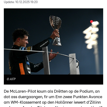
Update:
10.12.2025 19:20
©
AFP
De McLaren-Pilot koum als Drëtten op de Podium, an
dat ass duergaangen, fir um Enn zwee Punkten Avance
am WM-Klassement op den Hollänner iwwert d'Zillinn