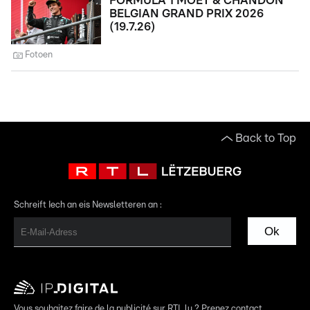
FORMULA 1 MOËT & CHANDON
BELGIAN GRAND PRIX 2026
(19.7.26)
Fotoen
Back to Top
Schreift Iech an eis Newsletteren an :
Ok
Vous souhaitez faire de la publicité sur RTL.lu ? Prenez contact