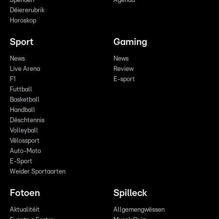
Spenden
Agenda
Déiererubrik
Horoskop
Sport
Gaming
News
News
Live Arena
Review
F1
E-sport
Futtball
Basketball
Handball
Dëschtennis
Volleyball
Vëlossport
Auto-Moto
E-Sport
Weider Sportaarten
Fotoen
Spilleck
Aktualitéit
Allgemengwëssen