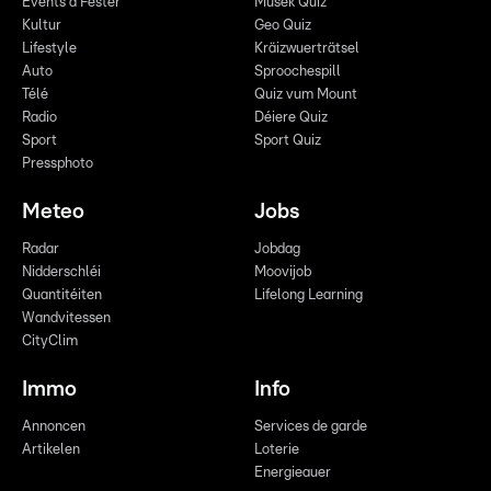
Events a Fester
Musek Quiz
Kultur
Geo Quiz
Lifestyle
Kräizwuerträtsel
Auto
Sproochespill
Télé
Quiz vum Mount
Radio
Déiere Quiz
Sport
Sport Quiz
Pressphoto
Meteo
Jobs
Radar
Jobdag
Nidderschléi
Moovijob
Quantitéiten
Lifelong Learning
Wandvitessen
CityClim
Immo
Info
Annoncen
Services de garde
Artikelen
Loterie
Energieauer