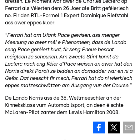
drëtten. Ee Moment war awer de Charles Leclerc op
Ferrari als Véierten dem 26 Joer ale Britt geféierlech
no. Fir den RTL-Formel 1 Expert Dominique Riefstahl
ass awer eppes kloer:
"Ferrari hat am Ufank Pace gewisen, ass menger
Meenung no awer méi e Phenomeen, dass de Lando
seng Pace geréiert huet, fir seng Pneue bescht
méiglech ze schounen. Am zweete Stint konnt de
Leclerc nach eng Kéier d'Pace weisen an awer hat den
Norris direkt Paroli ze bidden an domadder war en ni a
Gefor. Dat heescht fir mech, Ferrari hat do ni wierklech
eppes matzeschwätzen am Ausgang vun der Course."
De Lando Norris ass de 35. Weltmeeschter an der
Kinneksklass vum Automobilsport, an deen éischte
McLaren-Pilot zanter dem Lewis Hamilton 2008.