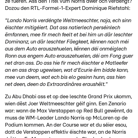
ze fueren. Ass den Titel vum Norris awer och verdéngt?
Dozou den RTL-Formel-1-Expert Dominique Riefstahl:
"Lando Norris verdéngte Weltmeeschter, naja, ech sinn
éischter mitigéiert. Dat ass natierlech perséinlech
ëmfannen, mee fir mech feelt et bei him un där leschter
Dominanz, un där leschter Fäegkeet, kënnen nach méi
aus dem Auto erauszehuelen, kënnen déi onméiglech
Ronn aus engem Auto erauszehuelen, déi am Fong guer
net dran ass. Do ass hie fir mech éischter e Matleefer
an en ass drop ugewisen, wat d'Ecurie ëm bidde kann,
mee vun deem, wat ech bis elo gesinn hunn, ass hien
net deen, deen do Extraordinäres eraushëlt."
Zu Abu Dhabi ass et op dee leschte Grand Prix ukomm,
wien dëst Joer Weltmeeschter géif ginn. Een Zenario
war: wann de Max Verstappen op Red Bull gewënnt, da
muss de WM-Leader Lando Norris op McLaren op de
Podium kommen. An der Course war et du séier esou,
datt de Verstappen effektiv éischte war, an de Norris