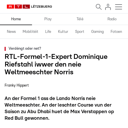
Home
Play
Télé
Radio
News
Mobilitéit
Life
Kultur
Sport
Gaming
Fotoen
Verdéngt oder net?
RTL-Formel-1-Expert Dominique
Riefstahl iwwer den neie
Weltmeeschter Norris
Franky Hippert
An der Formel 1 ass de Lando Norris neie
Weltmeeschter. An der leschter Course vun der
Saison zu Abu Dhabi huet de Max Verstappen op
Red Bull gewonnen.