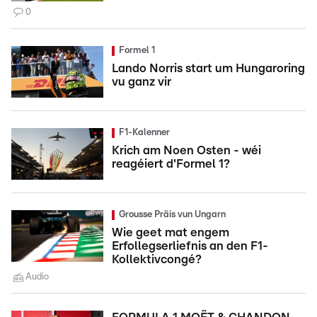
0
Formel 1
Lando Norris start um Hungaroring
vu ganz vir
F1-Kalenner
Krich am Noen Osten - wéi
reagéiert d'Formel 1?
Grousse Präis vun Ungarn
Wie geet mat engem
Erfollegserliefnis an den F1-
Kollektivcongé?
Audio