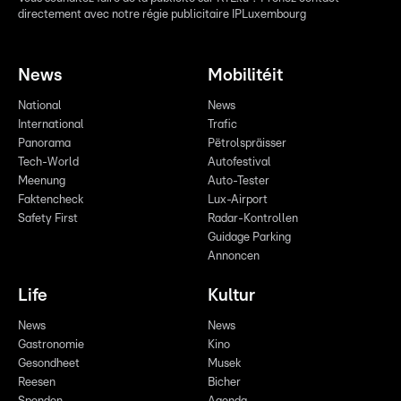
directement avec notre régie publicitaire IPLuxembourg
News
Mobilitéit
National
News
International
Trafic
Panorama
Pëtrolspräisser
Tech-World
Autofestival
Meenung
Auto-Tester
Faktencheck
Lux-Airport
Safety First
Radar-Kontrollen
Guidage Parking
Annoncen
Life
Kultur
News
News
Gastronomie
Kino
Gesondheet
Musek
Reesen
Bicher