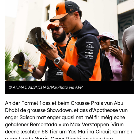
©
AHMAD ALSHEHAB/NurPhoto via AFP
An der Formel 1 ass et beim Grousse Präis vun Abu
Dhabi de grousse Showdown, et ass d'Apotheose vun
enger Saison mat enger quasi net méi fir méigleche
gehalener Remontada vum Max Verstappen. Virun
deene leschten 58 Tier um Yas Marina Circuit kommen
mam Lando Norris, Oscar Piastri an eben dem