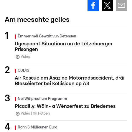
Am meeschte gelies
Ëmmer méi Gewalt vun Detenuen
Ugespaant Situatioun an de Lëtzebuerger
Prisongen
Video
CGDIS
Air Rescue am Asaz no Motorradsaccident, dräi
Blesséierter bei Kollisioun op A3
Nei Wäiprouf um Programm
Picadilly: Wäin- a Wënzerfest zu Briedemes
Video
Fotoen
Ronn 6 Milliounen Euro