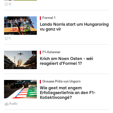
0
Formel 1
Lando Norris start um Hungaroring
vu ganz vir
1
F1-Kalenner
Krich am Noen Osten - wéi
reagéiert d'Formel 1?
Grousse Präis vun Ungarn
Wie geet mat engem
Erfollegserliefnis an den F1-
Kollektivcongé?
Audio