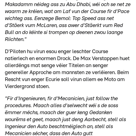
Makadamm néideg ass zu Abu Dhabi, wéi och se net ze
waarm ze kréien, wat am Laf vun der Course fir d'Pace
wichteg ass. Eenzege Bemol: Top Speed ass net
d'Stäerk vum McLaren, ass awer d'Stäerkt vum Red
Bull an do kéinte si trompen op deenen zwou laange
Riichten."
D'Piloten hu virun esou enger leschter Course
natierlech en enormen Drock. De Max Verstappen huet
allerdéngs mat senge véier Titelen an senger
genereller Approche am mannsten ze verléieren. Beim
Rescht vun enger Ecurie soll virun allem ee Moto am
Vierdergrond stoen.
"Fir d'Ingenieuren, fir d'Mecanicien, just follow the
procedures. Maach alles d'selwecht wéi s de soss
ëmmer méchs, maach der guer keng Gedanken
wourëms et geet, maach just deng Aarbecht, stell als
Ingenieur den Auto beschtméiglech an, stell als
Mecanicien sécher, dass den Auto gutt