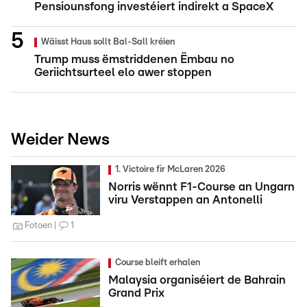
Pensiounsfong investéiert indirekt a SpaceX
Wäisst Haus sollt Bal-Sall kréien
Trump muss ëmstriddenen Ëmbau no
Geriichtsurteel elo awer stoppen
Weider News
1. Victoire fir McLaren 2026
Norris wënnt F1-Course an Ungarn
viru Verstappen an Antonelli
Fotoen
1
Course bleift erhalen
Malaysia organiséiert de Bahrain
Grand Prix