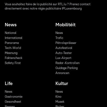
Vous souhaitez faire de la publicité sur RTL.lu ? Prenez contact
directement avec notre régie publicitaire IPLuxembourg
News
Mobilitéit
National
News
International
Trafic
Panorama
Pëtrolspräisser
Tech-World
Autofestival
Meenung
Auto-Tester
Faktencheck
Lux-Airport
Safety First
Radar-Kontrollen
Guidage Parking
Annoncen
Life
Kultur
News
News
Gastronomie
Kino
Gesondheet
Musek
Reesen
Bicher