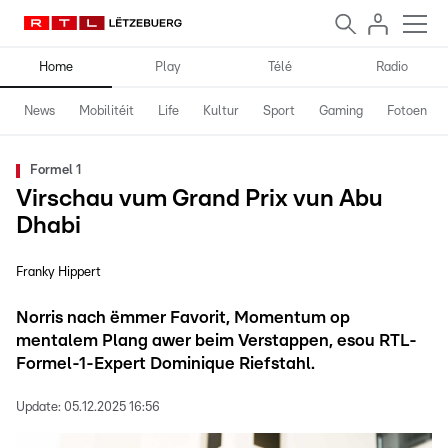
Home
Play
Télé
Radio
News
Mobilitéit
Life
Kultur
Sport
Gaming
Fotoen
Formel 1
Virschau vum Grand Prix vun Abu
Dhabi
Franky Hippert
Norris nach ëmmer Favorit, Momentum op
mentalem Plang awer beim Verstappen, esou RTL-
Formel-1-Expert Dominique Riefstahl.
Update:
05.12.2025 16:56