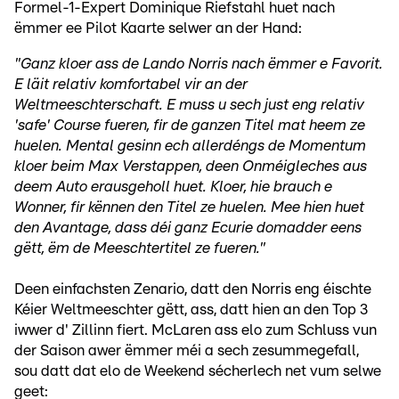
Formel-1-Expert Dominique Riefstahl huet nach
ëmmer ee Pilot Kaarte selwer an der Hand:
"Ganz kloer ass de Lando Norris nach ëmmer e Favorit.
E läit relativ komfortabel vir an der
Weltmeeschterschaft. E muss u sech just eng relativ
'safe' Course fueren, fir de ganzen Titel mat heem ze
huelen. Mental gesinn ech allerdéngs de Momentum
kloer beim Max Verstappen, deen Onméigleches aus
deem Auto erausgeholl huet. Kloer, hie brauch e
Wonner, fir kënnen den Titel ze huelen. Mee hien huet
den Avantage, dass déi ganz Ecurie domadder eens
gëtt, ëm de Meeschtertitel ze fueren."
Deen einfachsten Zenario, datt den Norris eng éischte
Kéier Weltmeeschter gëtt, ass, datt hien an den Top 3
iwwer d' Zillinn fiert. McLaren ass elo zum Schluss vun
der Saison awer ëmmer méi a sech zesummegefall,
sou datt dat elo de Weekend sécherlech net vum selwe
geet: