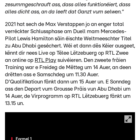
zesummgeschrauft ass, dass alles funktionéiert, dass
alles dicht ass, an da leeft dat Ganzt vum selwen."
2021 hat sech de Max Verstappen jo an enger total
verréckter Schlussphase am Duell mam Mercedes-
Pilot Lewis Hamilton säin éischte Weltmeeschter Titel
zu Abu Dhabi geséchert. Wéi et dann dës Kéier ausgeet,
kënnt dir nees Live op Tëlee Lëtzebuerg op RTL Zwee
an online op
RTL Play
suivéieren. Den zweete fräien
Training war e Freideg de Mëtteg um 14 Auer, an deen
drëtten ass e Samschdeg um 11.30 Auer.
D'Qualifikatioun fänkt dann um 15 Auer un. E Sonndeg
ass den Depart vum Grousse Präis vun Abu Dhabi um
14 Auer, de Virprogramm op RTL Lëtzebuerg fänkt um
13.15 un.
Formel 1