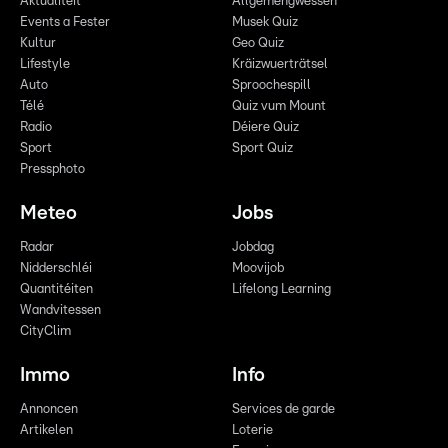
Aktualitéit
Allgemengwëssen
Events a Fester
Musek Quiz
Kultur
Geo Quiz
Lifestyle
Kräizwuerträtsel
Auto
Sproochespill
Télé
Quiz vum Mount
Radio
Déiere Quiz
Sport
Sport Quiz
Pressphoto
Meteo
Jobs
Radar
Jobdag
Nidderschléi
Moovijob
Quantitéiten
Lifelong Learning
Wandvitessen
CityClim
Immo
Info
Annoncen
Services de garde
Artikelen
Loterie