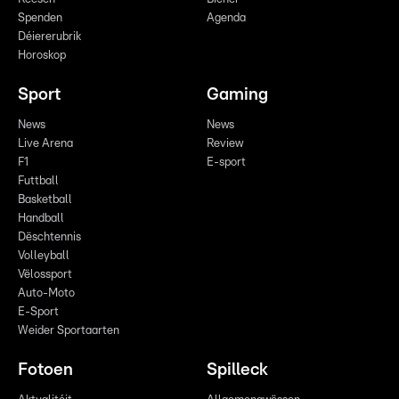
Spenden
Agenda
Déiererubrik
Horoskop
Sport
Gaming
News
News
Live Arena
Review
F1
E-sport
Futtball
Basketball
Handball
Dëschtennis
Volleyball
Vëlossport
Auto-Moto
E-Sport
Weider Sportaarten
Fotoen
Spilleck