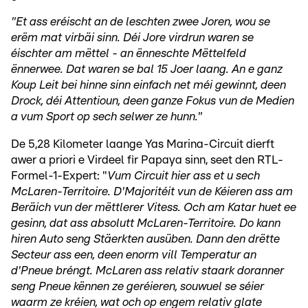
"Et ass eréischt an de leschten zwee Joren, wou se
erëm mat virbäi sinn. Déi Jore virdrun waren se
éischter am mëttel - an ënneschte Mëttelfeld
ënnerwee. Dat waren se bal 15 Joer laang. An e ganz
Koup Leit bei hinne sinn einfach net méi gewinnt, deen
Drock, déi Attentioun, deen ganze Fokus vun de Medien
a vum Sport op sech selwer ze hunn."
De 5,28 Kilometer laange Yas Marina-Circuit dierft
awer a priori e Virdeel fir Papaya sinn, seet den RTL-
Formel-1-Expert: "
Vum Circuit hier ass et u sech
McLaren-Territoire. D'Majoritéit vun de Kéieren ass am
Beräich vun der mëttlerer Vitess. Och am Katar huet ee
gesinn, dat ass absolutt McLaren-Territoire. Do kann
hiren Auto seng Stäerkten ausüben. Dann den drëtte
Secteur ass een, deen enorm vill Temperatur an
d'Pneue bréngt. McLaren ass relativ staark doranner
seng Pneue kënnen ze geréieren, souwuel se séier
waarm ze kréien, wat och op engem relativ glate