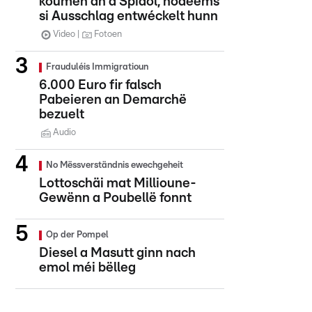
koumen an d'Spidol, nodeems
si Ausschlag entwéckelt hunn
Video
Fotoen
Frauduléis Immigratioun
6.000 Euro fir falsch
Pabeieren an Demarchë
bezuelt
Audio
No Mëssverständnis ewechgeheit
Lottoschäi mat Millioune-
Gewënn a Poubellë fonnt
Op der Pompel
Diesel a Masutt ginn nach
emol méi bëlleg