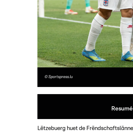
©
Sportspress.lu
Resumé 
Lëtzebuerg huet de Frëndschaftslänn