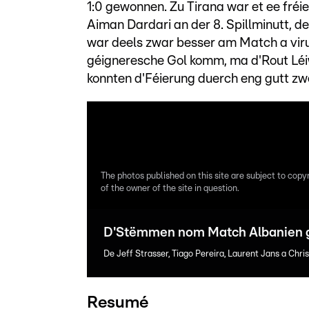
1:0 gewonnen. Zu Tirana war et ee fréi
Aiman Dardari an der 8. Spillminutt,
war deels zwar besser am Match a viru
géigneresche Gol komm, ma d'Rout Léi
konnten d'Féierung duerch eng gutt zw
The photos published on this site are subject to copy
of the owner of the site in question.
D'Stëmmen nom Match Albanien g
De Jeff Strasser, Tiago Pereira, Laurent Jans a Chr
Resumé