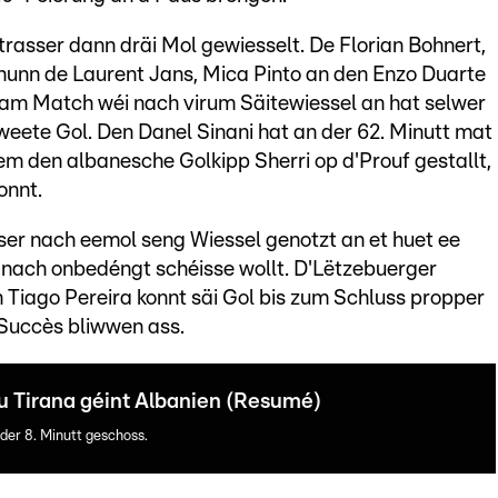
trasser dann dräi Mol gewiesselt. De Florian Bohnert,
unn de Laurent Jans, Mica Pinto an den Enzo Duarte
r am Match wéi nach virum Säitewiessel an hat selwer
weete Gol. Den Danel Sinani hat an der 62. Minutt mat
 den albanesche Golkipp Sherri op d'Prouf gestallt,
onnt.
ser nach eemol seng Wiessel genotzt an et huet ee
 nach onbedéngt schéisse wollt. D'Lëtzebuerger
 Tiago Pereira konnt säi Gol bis zum Schluss propper
-Succès bliwwen ass.
u Tirana géint Albanien (Resumé)
der 8. Minutt geschoss.