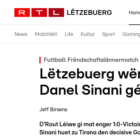
Hom
News
Mobilitéit
Life
Kultur
Sport
Gamin
Futtball: Frëndschaftslännermatch
Lëtzebuerg wën
Danel Sinani g
Jeff Birsens
D'Rout Léiwe gi mat enger 1:0-Victo
Sinani huet zu Tirana den decisive Go