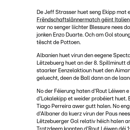
De Jeff Strasser huet seng Ekipp mat
Frëndschaftslännermatch géint Italien
war no senger liichter Blessure nees d
jonken Enzo Duarte. Och am Gol stoung
tëscht de Pottoen.
Albanien huet virun den eegene Spect
Lëtzebuerg huet an der 8. Spillminutt d
staarker Eenzelaktioun huet den Aiman 
geluecht, deen de Ball dann an de laang
No der Féierung haten d'Rout Léiwen 
d'Lokalekipp et weider probéiert huet.
Tiago Perreira awer gutt halen. No en
d'Albaner da kuerz virun der Paus nees 
Lëtzebuerger Gol relativ héich halen a
Trotzdeem konnten d'Rout Léiwen déi 1