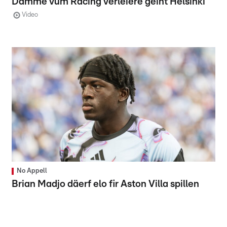
Damme vum Racing verléiere géint Helsinki
Video
No Appell
Brian Madjo däerf elo fir Aston Villa spillen