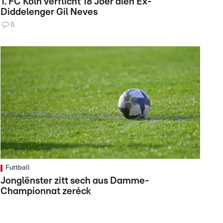
1. FC Köln verflicht 18 Joer alen Ex-
Diddelenger Gil Neves
0
Futtball
Jonglënster zitt sech aus Damme-
Championnat zeréck