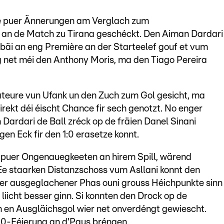
 e puer Ännerungen am Verglach zum
an de Match zu Tirana geschéckt. Den Aiman Dardari
obäi an eng Première an der Starteelef gouf et vum
 net méi den Anthony Moris, ma den Tiago Pereira
ateure vun Ufank un den Zuch zum Gol gesicht, ma
irekt déi éischt Chance fir sech genotzt. No enger
Dardari de Ball zréck op de fräien Danel Sinani
en Eck fir den 1:0 erasetze konnt.
e puer Ongenauegkeeten an hirem Spill, wärend
 Ee staarken Distanzschoss vum Asllani konnt den
ger ausgeglachener Phas ouni grouss Héichpunkte sinn
liicht besser ginn. Si konnten den Drock op de
n en Ausgläichsgol wier net onverdéngt gewiescht.
:0-Féierung an d'Paus bréngen.