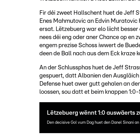
Fir déi zweet Hallschent huet de Jeff S
Enes Mahmutovic an Edvin Muratovic h
ersat. Lëtzebuerg war elo liicht besse
nees déi eng oder aner Chance op en z
engem prezise Schoss iwwert de Buedem
deen de Ball nach aus dem Eck kraze k
An der Schlussphas huet de Jeff Stras
gespuert, datt Albanien den Ausgläich
Defense huet awer gutt gehalen an den
loossen, sou datt et beim knappen 1:0
Lëtzebuerg wënnt 1:0 auswäerts z
Den decisive Gol vum Dag huet den Danel Sinani an 