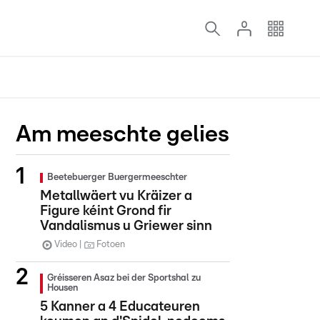
Am meeschte gelies
Beetebuerger Buergermeeschter
Metallwäert vu Kräizer a
Figure kéint Grond fir
Vandalismus u Griewer sinn
Video
Fotoen
Gréisseren Asaz bei der Sportshal zu
Housen
5 Kanner a 4 Educateuren