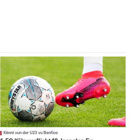
Kënnt vun der U23 vu Benfica