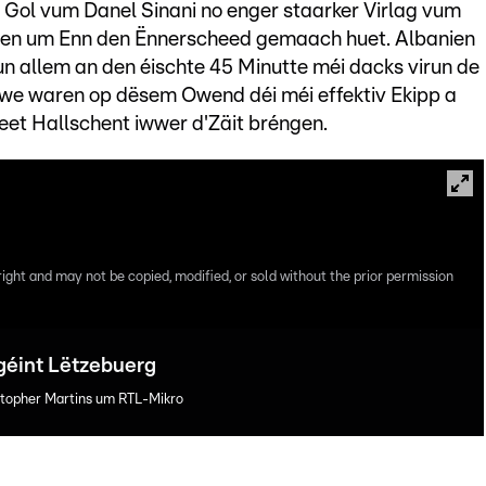
e Gol vum Danel Sinani no enger staarker Virlag vum
 deen um Enn den Ënnerscheed gemaach huet. Albanien
n allem an den éischte 45 Minutte méi dacks virun de
we waren op dësem Owend déi méi effektiv Ekipp a
eet Hallschent iwwer d'Zäit bréngen.
right and may not be copied, modified, or sold without the prior permission
éint Lëtzebuerg
istopher Martins um RTL-Mikro