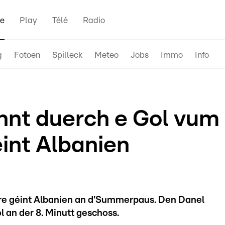
e
Play
Télé
Radio
g
Fotoen
Spilleck
Meteo
Jobs
Immo
Info
nt duerch e Gol vum
éint Albanien
ire géint Albanien an d'Summerpaus. Den Danel
l an der 8. Minutt geschoss.