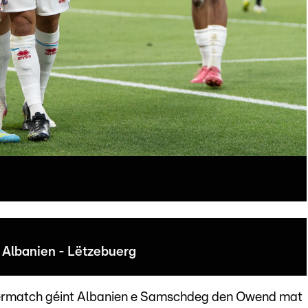
Albanien - Lëtzebuerg
ermatch géint Albanien e Samschdeg den Owend mat