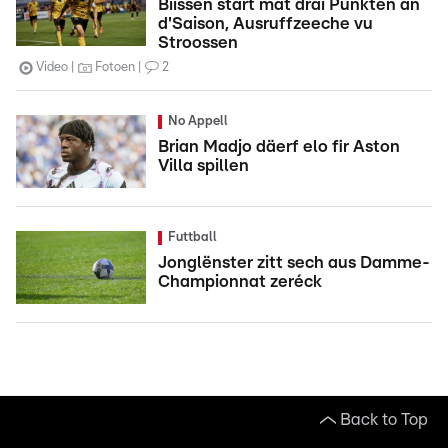
Biissen start mat dräi Punkten an
d'Saison, Ausruffzeeche vu
Stroossen
Video
Fotoen
2
No Appell
Brian Madjo däerf elo fir Aston
Villa spillen
Futtball
Jonglënster zitt sech aus Damme-
Championnat zeréck
Back to Top