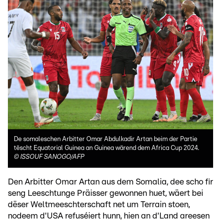
De somaleschen Arbitter Omar Abdulkadir Artan beim der Partie
tëscht Equatorial Guinea an Guinea wärend dem Africa Cup 2024.
©
ISSOUF SANOGO/AFP
Den Arbitter Omar Artan aus dem Somalia, dee scho fir
seng Leeschtunge Präisser gewonnen huet, wäert bei
dëser Weltmeeschterschaft net um Terrain stoen,
nodeem d'USA refuséiert hunn, hien an d'Land areesen