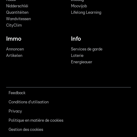
Nidderschléi
Moovijob
Quantitéiten
Lifelong Learning
Wandvitessen
CityClim
Immo
Info
Annoncen
Services de garde
Artikelen
Loterie
Energieauer
Feedback
Conditions d'utilisation
Privacy
Politique en matière de cookies
Gestion des cookies