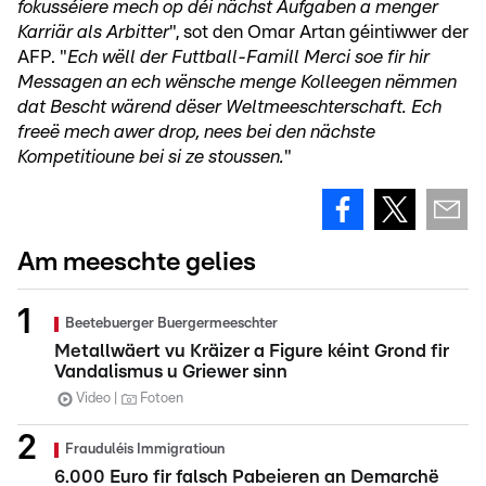
fokusséiere mech op déi nächst Aufgaben a menger
Karriär als Arbitter
", sot den Omar Artan géintiwwer der
AFP. "
Ech wëll der Futtball-Famill Merci soe fir hir
Messagen an ech wënsche menge Kolleegen nëmmen
dat Bescht wärend dëser Weltmeeschterschaft. Ech
freeë mech awer drop, nees bei den nächste
Kompetitioune bei si ze stoussen.
"
Am meeschte gelies
Beetebuerger Buergermeeschter
Metallwäert vu Kräizer a Figure kéint Grond fir
Vandalismus u Griewer sinn
Video
Fotoen
Frauduléis Immigratioun
6.000 Euro fir falsch Pabeieren an Demarchë