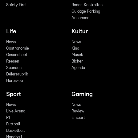
Safety First
Radar-Kontrollen
Guidage Parking
Annoncen
Life
Kultur
News
News
Gastronomie
Kino
Gesondheet
Musek
Reesen
Bicher
Spenden
Agenda
Déiererubrik
Horoskop
Sport
Gaming
News
News
Live Arena
Review
F1
E-sport
Futtball
Basketball
Handball