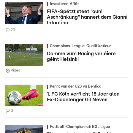
Investoren-Affär
FIFA-Spëtzt steet "ouni
Aschränkung" hannert dem Gianni
Infantino
20
Champions-League-Qualifikatioun
Damme vum Racing verléiere
géint Helsinki
Video
Kënnt vun der U23 vu Benfica
1. FC Köln verflicht 18 Joer alen
Ex-Diddelenger Gil Neves
0
Futtball-Championnat: BGL Ligue