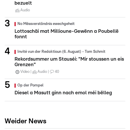
bezuelt
Audio
No Mëssverständnis ewechgeheit
Lottoschäi mat Millioune-Gewënn a Poubellë
fonnt
Invité vun der Redaktioun (6. August) - Tom Schmit
Rekordsummer um Stauséi: "Mir stoussen un eis
Grenzen"
Video
Audio
40
Op der Pompel
Diesel a Masutt ginn nach emol méi bëlleg
Weider News