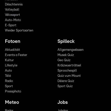
Dëschtennis
Volleyball
Vëlossport
Auto-Moto
E-Sport
Weider Sportaarten
Fotoen
Spilleck
Aktualitéit
Allgemengwëssen
Events a Fester
Musek Quiz
Kultur
Geo Quiz
Lifestyle
Kräizwuerträtsel
Auto
Sproochespill
Télé
Quiz vum Mount
Radio
Déiere Quiz
Sport
Sport Quiz
Pressphoto
Meteo
Jobs
Radar
Jobdag