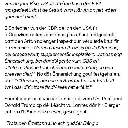
vun engem Visa. D'Autoritéiten hunn der FIFA
matgedeelt, datt de Statut vum Här Artan net wäert
geännert ginn
".
E Spriecher vun der CBP, déi an den USA fir
d'Grenzkontrollen zoustänneg ass, huet matgedeelt,
datt den Artan no enger Inspektioun verbuede krut, fir
anzereesen. "
Wärend dësem Prozess gouf d'Persoun,
déi areese wollt, supplementär inspizéiert. Dat ass eng
Ënnersichung, bei där d'Agente vum CBS all
d'Informatioune kontrolléieren a feststellen, ob een
areesen dierf.
" No där Ënnersichung gouf festgehalen,
datt "
d'Persoun, déi och en Arbitter bei der Futtball
WM ass, d'Krittäre fir d'Arees net erfëllt.
"
Somalia ass eent vun de Länner, déi vum US-President
Donald Trump op déi Lëscht vu Länner, där hir Bierger
net an d'USA dierfe reesen, gesat gouf.
"
Trotz den Ëmstänn sinn ech gudder Déng a