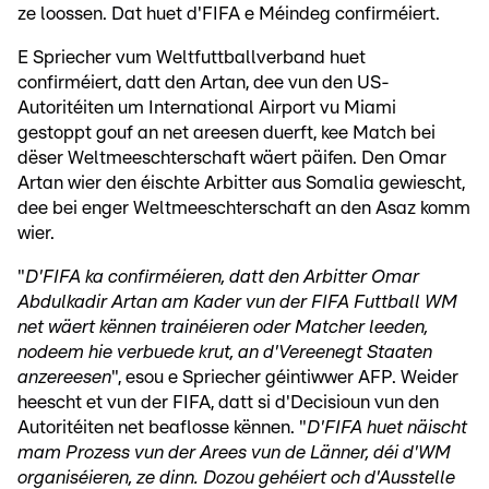
ze loossen. Dat huet d'FIFA e Méindeg confirméiert.
E Spriecher vum Weltfuttballverband huet
confirméiert, datt den Artan, dee vun den US-
Autoritéiten um International Airport vu Miami
gestoppt gouf an net areesen duerft, kee Match bei
dëser Weltmeeschterschaft wäert päifen. Den Omar
Artan wier den éischte Arbitter aus Somalia gewiescht,
dee bei enger Weltmeeschterschaft an den Asaz komm
wier.
"
D'FIFA ka confirméieren, datt den Arbitter Omar
Abdulkadir Artan am Kader vun der FIFA Futtball WM
net wäert kënnen trainéieren oder Matcher leeden,
nodeem hie verbuede krut, an d'Vereenegt Staaten
anzereesen
", esou e Spriecher géintiwwer AFP. Weider
heescht et vun der FIFA, datt si d'Decisioun vun den
Autoritéiten net beaflosse kënnen. "
D'FIFA huet näischt
mam Prozess vun der Arees vun de Länner, déi d'WM
organiséieren, ze dinn. Dozou gehéiert och d'Ausstelle