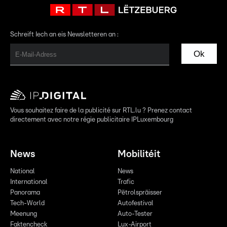
Schreift Iech an eis Newsletteren an :
Ok
Vous souhaitez faire de la publicité sur RTL.lu ? Prenez contact
directement avec notre régie publicitaire IPLuxembourg
News
Mobilitéit
National
News
International
Trafic
Panorama
Pëtrolspräisser
Tech-World
Autofestival
Meenung
Auto-Tester
Faktencheck
Lux-Airport