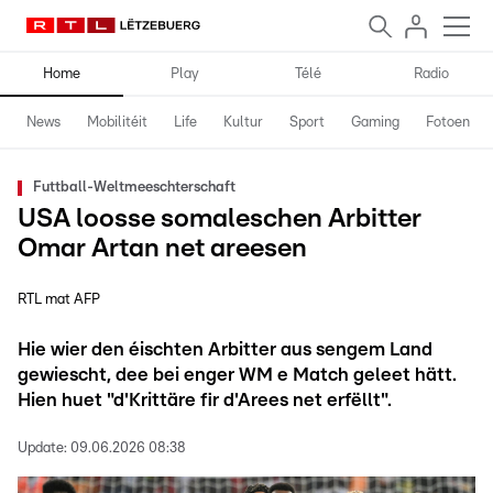
Home
Play
Télé
Radio
News
Mobilitéit
Life
Kultur
Sport
Gaming
Fotoen
Futtball-Weltmeeschterschaft
USA loosse somaleschen Arbitter
Omar Artan net areesen
RTL mat AFP
Hie wier den éischten Arbitter aus sengem Land
gewiescht, dee bei enger WM e Match geleet hätt.
Hien huet "d'Krittäre fir d'Arees net erfëllt".
Update:
09.06.2026 08:38