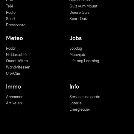
Auto
Sproochespill
Télé
Quiz vum Mount
Radio
Déiere Quiz
Sport
Sport Quiz
Pressphoto
Meteo
Jobs
Radar
Jobdag
Nidderschléi
Moovijob
Quantitéiten
Lifelong Learning
Wandvitessen
CityClim
Immo
Info
Annoncen
Services de garde
Artikelen
Loterie
Energieauer