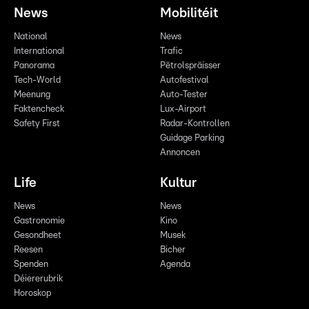
News
Mobilitéit
National
News
International
Trafic
Panorama
Pëtrolspräisser
Tech-World
Autofestival
Meenung
Auto-Tester
Faktencheck
Lux-Airport
Safety First
Radar-Kontrollen
Guidage Parking
Annoncen
Life
Kultur
News
News
Gastronomie
Kino
Gesondheet
Musek
Reesen
Bicher
Spenden
Agenda
Déiererubrik
Horoskop