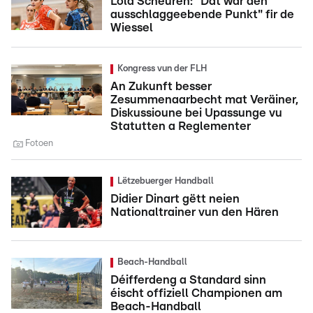
Lola Scheuren: "Dat war den
ausschlaggeebende Punkt" fir de
Wiessel
Kongress vun der FLH
An Zukunft besser
Zesummenaarbecht mat Veräiner,
Diskussioune bei Upassunge vu
Statutten a Reglementer
Fotoen
Lëtzebuerger Handball
Didier Dinart gëtt neien
Nationaltrainer vun den Hären
Beach-Handball
Déifferdeng a Standard sinn
éischt offiziell Championen am
Beach-Handball