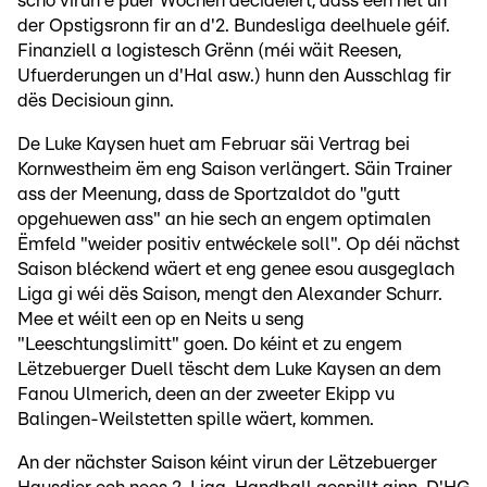
scho virun e puer Wochen decidéiert, dass een net un
der Opstigsronn fir an d'2. Bundesliga deelhuele géif.
Finanziell a logistesch Grënn (méi wäit Reesen,
Ufuerderungen un d'Hal asw.) hunn den Ausschlag fir
dës Decisioun ginn.
De Luke Kaysen huet am Februar säi Vertrag bei
Kornwestheim ëm eng Saison verlängert. Säin Trainer
ass der Meenung, dass de Sportzaldot do "gutt
opgehuewen ass" an hie sech an engem optimalen
Ëmfeld "weider positiv entwéckele soll". Op déi nächst
Saison bléckend wäert et eng genee esou ausgeglach
Liga gi wéi dës Saison, mengt den Alexander Schurr.
Mee et wéilt een op en Neits u seng
"Leeschtungslimitt" goen. Do kéint et zu engem
Lëtzebuerger Duell tëscht dem Luke Kaysen an dem
Fanou Ulmerich, deen an der zweeter Ekipp vu
Balingen-Weilstetten spille wäert, kommen.
An der nächster Saison kéint virun der Lëtzebuerger