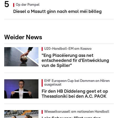
Op der Pompel
Diesel a Masutt ginn nach emol méi bëlleg
Weider News
U20-Handball-EM am Kosovo
"Eng Placéierung ass net
entscheedend fir d'Entwécklung
vun de Spiller"
EHF European Cup bei Dammen an Hären
ausgeloust
Fir den HB Diddeleng geet et op
Thessaloniki bei den A.C. PAOK
Wiesselkarussell am nationalen Handball