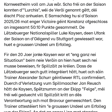
Kornwestheim voll am Jus wär. Scho fréi an der Saison
konnten d'"Lurchis", wéi de Veräi genannt gëtt, déi
éischt Plaz anhuelen. E Samschdeg hu si d'Saison
2025/26 mat enger Victoire géint Konstanz ofgeschloss
an insgesamt 50:10 Punkte gesammelt. De
Lëtzebuerger Nationalspiller Luke Kaysen, deen Ufank
der Saison an d'Géigend vu Stuttgart gewiesselt war,
huet e groussen Undeel um Erfolleg.
Fir den 20 Joer jonke Kaysen war et "eng ganz nei
Situatioun" beim neie Veräin an hien huet sech nei
musse beweisen, fir Spillzäit ze kréien. Dass de
Lëtzebuerger sech gutt integréiert hätt, huet och säin
Trainer Alexander Schurr géintiwwer RTL confirméiert.
Duerch d'Verletzung vum Spillmaacher Jan Reusch
hätt de Kaysen, Spëtznumm an der Ekipp "Felge", méi
fréi wéi geduecht vill Spillzäit kritt an dës
Verantwortung och mat Bravour gemeeschtert. Den
Trainer attestéiert him "e groussen Undeel um Erfolleg