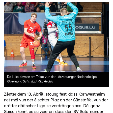
De Luke Kaysen am Trikot vun der Lëtzebuerger Nationalekipp.
©
Fernand Schmitz / RTL Archiv
Zënter dem 18. Abrëll stoung fest, dass Kornwestheim
net méi vun der éischter Plaz an der Südstaffel vun der
drëtter däitscher Liga ze verdrängen ass. Déi ganz
Saison konnt ee suivéieren, dass den SV Salamander