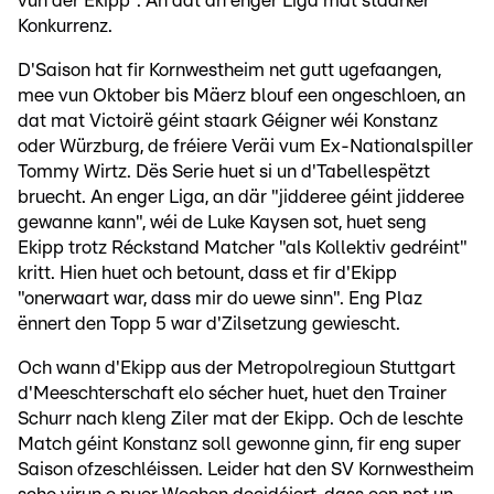
vun der Ekipp". An dat an enger Liga mat staarker
Konkurrenz.
D'Saison hat fir Kornwestheim net gutt ugefaangen,
mee vun Oktober bis Mäerz blouf een ongeschloen, an
dat mat Victoirë géint staark Géigner wéi Konstanz
oder Würzburg, de fréiere Veräi vum Ex-Nationalspiller
Tommy Wirtz. Dës Serie huet si un d'Tabellespëtzt
bruecht. An enger Liga, an där "jidderee géint jidderee
gewanne kann", wéi de Luke Kaysen sot, huet seng
Ekipp trotz Réckstand Matcher "als Kollektiv gedréint"
kritt. Hien huet och betount, dass et fir d'Ekipp
"onerwaart war, dass mir do uewe sinn". Eng Plaz
ënnert den Topp 5 war d'Zilsetzung gewiescht.
Och wann d'Ekipp aus der Metropolregioun Stuttgart
d'Meeschterschaft elo sécher huet, huet den Trainer
Schurr nach kleng Ziler mat der Ekipp. Och de leschte
Match géint Konstanz soll gewonne ginn, fir eng super
Saison ofzeschléissen. Leider hat den SV Kornwestheim