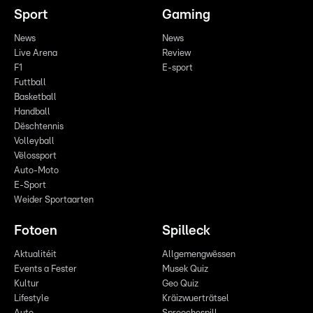
Sport
Gaming
News
News
Live Arena
Review
F1
E-sport
Futtball
Basketball
Handball
Dëschtennis
Volleyball
Vëlossport
Auto-Moto
E-Sport
Weider Sportaarten
Fotoen
Spilleck
Aktualitéit
Allgemengwëssen
Events a Fester
Musek Quiz
Kultur
Geo Quiz
Lifestyle
Kräizwuerträtsel