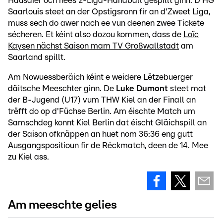
Hausdier och nees 2-Liga-Handball gespillt ginn. D'HG
Saarlouis steet an der Opstigsronn fir an d'Zweet Liga,
muss sech do awer nach ee vun deenen zwee Tickete
sécheren. Et kéint also dozou kommen, dass de
Loïc
Kaysen nächst Saison mam TV Großwallstadt
am
Saarland spillt.
Am Nowuessberäich kéint e weidere Lëtzebuerger
däitsche Meeschter ginn. De
Luke Dumont
steet mat
der B-Jugend (U17) vum THW Kiel an der Finall an
trëfft do op d'Füchse Berlin. Am éischte Match um
Samschdeg konnt Kiel Berlin dat éischt Gläichspill an
der Saison ofknäppen an huet nom 36:36 eng gutt
Ausgangspositioun fir de Réckmatch, deen de 14. Mee
zu Kiel ass.
Am meeschte gelies