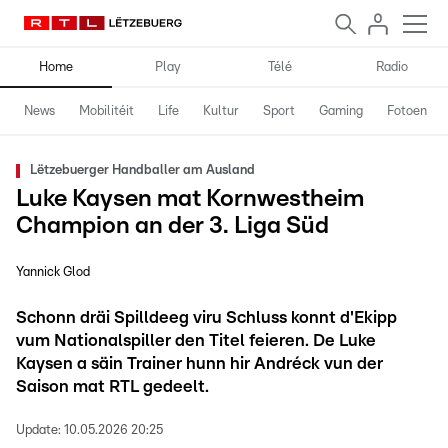
Home
Play
Télé
Radio
News
Mobilitéit
Life
Kultur
Sport
Gaming
Fotoen
Lëtzebuerger Handballer am Ausland
Luke Kaysen mat Kornwestheim
Champion an der 3. Liga Süd
Yannick Glod
Schonn dräi Spilldeeg viru Schluss konnt d'Ekipp
vum Nationalspiller den Titel feieren. De Luke
Kaysen a säin Trainer hunn hir Andréck vun der
Saison mat RTL gedeelt.
Update:
10.05.2026 20:25