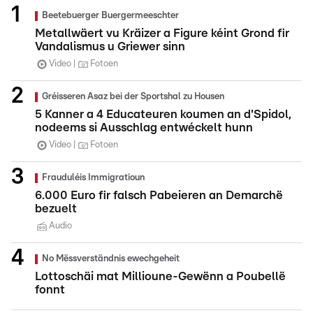
Beetebuerger Buergermeeschter
Metallwäert vu Kräizer a Figure kéint Grond fir
Vandalismus u Griewer sinn
Video
Fotoen
Gréisseren Asaz bei der Sportshal zu Housen
5 Kanner a 4 Educateuren koumen an d'Spidol,
nodeems si Ausschlag entwéckelt hunn
Video
Fotoen
Frauduléis Immigratioun
6.000 Euro fir falsch Pabeieren an Demarchë
bezuelt
Audio
No Mëssverständnis ewechgeheit
Lottoschäi mat Millioune-Gewënn a Poubellë
fonnt