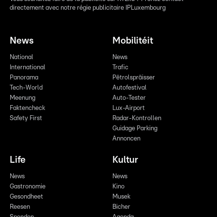
directement avec notre régie publicitaire IPLuxembourg
News
Mobilitéit
National
News
International
Trafic
Panorama
Pëtrolspräisser
Tech-World
Autofestival
Meenung
Auto-Tester
Faktencheck
Lux-Airport
Safety First
Radar-Kontrollen
Guidage Parking
Annoncen
Life
Kultur
News
News
Gastronomie
Kino
Gesondheet
Musek
Reesen
Bicher