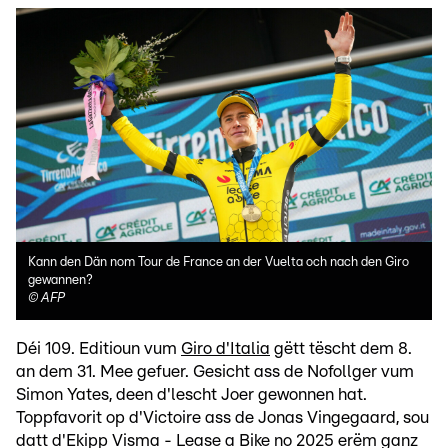
Kann den Dän nom Tour de France an der Vuelta och nach den Giro
gewannen?
©
AFP
Déi 109. Editioun vum
Giro d'Italia
gëtt tëscht dem 8.
an dem 31. Mee gefuer. Gesicht ass de Nofollger vum
Simon Yates, deen d'lescht Joer gewonnen hat.
Toppfavorit op d'Victoire ass de Jonas Vingegaard, sou
datt d'Ekipp Visma - Lease a Bike no 2025 erëm ganz