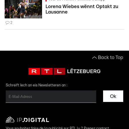
Lorena Wiebes wënnt Optakt zu
Lausanne
2
Back to Top
Schreift Iech an eis Newsletteren an :
Ok
Vous souhaitez faire de la publicité sur RTL.lu ? Prenez contact