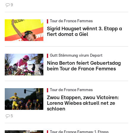
9
Tour de France Femmes
Sigrid Haugset wënnt 3. Etapp a
fiert domat a Giel
Gutt Stëmmung virum Depart
Nina Berton feiert Gebuertsdag
beim Tour de France Femmes
Tour de France Femmes
Zwou Etappen, zwou Victoiren:
Lorena Wiebes aktuell net ze
schloen
5
Tour de France Femmes: 1. Etapp