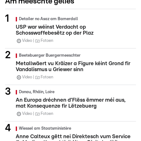
Am meeschte gelies
Detailer no Asaz am Bamerdall
USP war wéinst Verdacht op
Schosswaffebesëtz op der Plaz
Video
Fotoen
Beetebuerger Buergermeeschter
Metallwäert vu Kräizer a Figure kéint Grond fir
Vandalismus u Griewer sinn
Video
Fotoen
Donau, Rhäin, Loire
An Europa dréchnen d’Flëss ëmmer méi aus,
mat Konsequenze fir Lëtzebuerg
Video
Fotoen
Wiessel am Staatsministère
Anne Calteux gëtt nei Direktesch vum Service