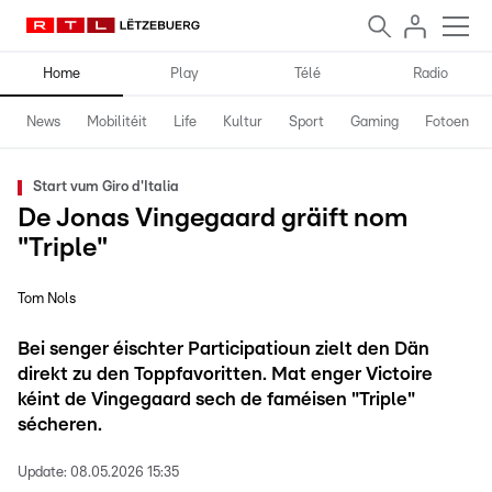
Home
Play
Télé
Radio
News
Mobilitéit
Life
Kultur
Sport
Gaming
Fotoen
Start vum Giro d'Italia
De Jonas Vingegaard gräift nom
"Triple"
Tom Nols
Bei senger éischter Participatioun zielt den Dän
direkt zu den Toppfavoritten. Mat enger Victoire
kéint de Vingegaard sech de faméisen "Triple"
sécheren.
Update:
08.05.2026 15:35