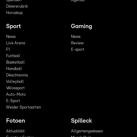
Spenden
Agenda
Déiererubrik
Horoskop
Sport
Gaming
News
News
Live Arena
Review
F1
E-sport
Futtball
Basketball
Handball
Dëschtennis
Volleyball
Vëlossport
Auto-Moto
E-Sport
Weider Sportaarten
Fotoen
Spilleck
Aktualitéit
Allgemengwëssen