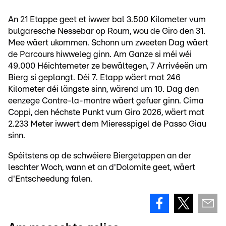
An 21 Etappe geet et iwwer bal 3.500 Kilometer vum
bulgaresche Nessebar op Roum, wou de Giro den 31.
Mee wäert ukommen. Schonn um zweeten Dag wäert
de Parcours hiwweleg ginn. Am Ganze si méi wéi
49.000 Héichtemeter ze bewältegen, 7 Arrivéeën um
Bierg si geplangt. Déi 7. Etapp wäert mat 246
Kilometer déi längste sinn, wärend um 10. Dag den
eenzege Contre-la-montre wäert gefuer ginn. Cima
Coppi, den héchste Punkt vum Giro 2026, wäert mat
2.233 Meter iwwert dem Mieresspigel de Passo Giau
sinn.
Spéitstens op de schwéiere Biergetappen an der
leschter Woch, wann et an d'Dolomite geet, wäert
d'Entscheedung falen.