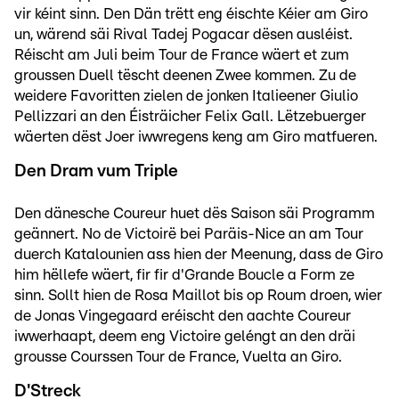
vir kéint sinn. Den Dän trëtt eng éischte Kéier am Giro
un, wärend säi Rival Tadej Pogacar dësen ausléist.
Réischt am Juli beim Tour de France wäert et zum
groussen Duell tëscht deenen Zwee kommen. Zu de
weidere Favoritten zielen de jonken Italieener Giulio
Pellizzari an den Éisträicher Felix Gall. Lëtzebuerger
wäerten dëst Joer iwwregens keng am Giro matfueren.
Den Dram vum Triple
Den dänesche Coureur huet dës Saison säi Programm
geännert. No de Victoirë bei Paräis-Nice an am Tour
duerch Katalounien ass hien der Meenung, dass de Giro
him hëllefe wäert, fir fir d'Grande Boucle a Form ze
sinn. Sollt hien de Rosa Maillot bis op Roum droen, wier
de Jonas Vingegaard eréischt den aachte Coureur
iwwerhaapt, deem eng Victoire geléngt an den dräi
grousse Courssen Tour de France, Vuelta an Giro.
D'Streck