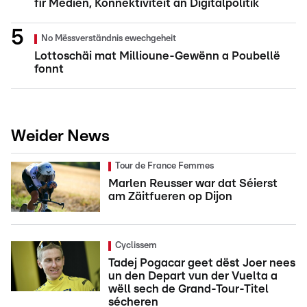
fir Medien, Konnektivitéit an Digitalpolitik
No Mëssverständnis ewechgeheit
Lottoschäi mat Millioune-Gewënn a Poubellë
fonnt
Weider News
Tour de France Femmes
Marlen Reusser war dat Séierst
am Zäitfueren op Dijon
Cyclissem
Tadej Pogacar geet dëst Joer nees
un den Depart vun der Vuelta a
wëll sech de Grand-Tour-Titel
sécheren