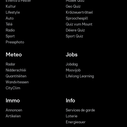
Events a Fester
Musek Quiz
Kultur
Geo Quiz
Lifestyle
Kräizwuerträtsel
Auto
Sproochespill
Télé
Quiz vum Mount
Radio
Déiere Quiz
Sport
Sport Quiz
Pressphoto
Meteo
Jobs
Radar
Jobdag
Nidderschléi
Moovijob
Quantitéiten
Lifelong Learning
Wandvitessen
CityClim
Immo
Info
Annoncen
Services de garde
Artikelen
Loterie
Energieauer