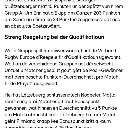
d’Lëtzebuerger mat 15 Punkten un der Spëtzt vun hirem
Grupp A. Um Enn hat d’Ekipp am Ganzen 203 Punkten
am Score an nëmmen 23 Punkten zougelooss, dat ass
en absolutte Spëtzewäert.
Streng Reegelung bei der Qualifikatioun
Wéi d’Gruppespiller eriwwer waren, huet de Verband
Rugby Europe d’Reegele fir d’Qualifikatioun ugewannt.
Well an de verschiddene Gruppen net déi selwecht
Unzuel u Matcher gespillt gouf, gëtt de Pool-Gewënner
mat dem beschte Punkten-Duerchschnëtt pro Match
fir de Playoff ausgewielt.
Hei hat Lëtzebuerg schlussendlech Nodeeler. Malta
konnt seng dräi Matcher all mat Bonuspunkt
gewannen, wat hinnen en Duerchschnëtt vu 5 Punkte
pro Match abruecht huet. Lëtzebuerg hat am Match
géint Finnland knapp kee Bonuspunkt kritt a koum
domadder nëmmen op 4,75 Punkten am