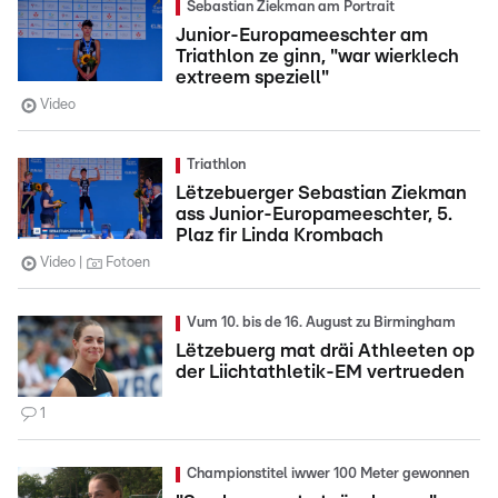
Sebastian Ziekman am Portrait
Junior-Europameeschter am
Triathlon ze ginn, "war wierklech
extreem speziell"
Video
Triathlon
Lëtzebuerger Sebastian Ziekman
ass Junior-Europameeschter, 5.
Plaz fir Linda Krombach
Video
Fotoen
Vum 10. bis de 16. August zu Birmingham
Lëtzebuerg mat dräi Athleeten op
der Liichtathletik-EM vertrueden
1
Championstitel iwwer 100 Meter gewonnen