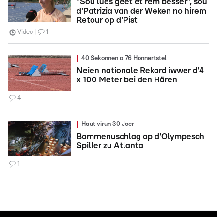
"Sou lues geet et rëm besser", sou
d'Patrizia van der Weken no hirem
Retour op d'Pist
Video
1
40 Sekonnen a 76 Honnertstel
Neien nationale Rekord iwwer d'4
x 100 Meter bei den Hären
4
Haut virun 30 Joer
Bommenuschlag op d'Olympesch
Spiller zu Atlanta
1