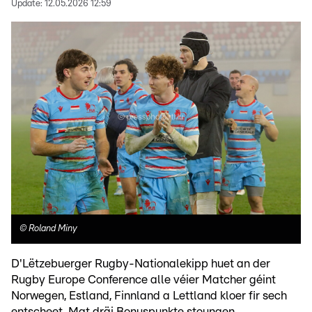
Update:
12.05.2026 12:59
©
Roland Miny
D'Lëtzebuerger Rugby-Nationalekipp huet an der
Rugby Europe Conference alle véier Matcher géint
Norwegen, Estland, Finnland a Lettland kloer fir sech
entscheet. Mat dräi Bonuspunkte stoungen