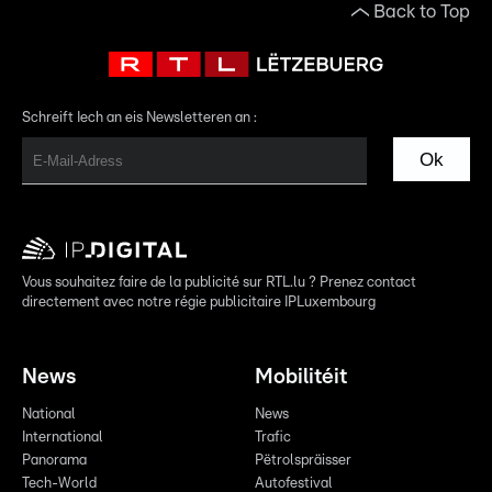
Back to Top
Schreift Iech an eis Newsletteren an :
Ok
Vous souhaitez faire de la publicité sur RTL.lu ? Prenez contact
directement avec notre régie publicitaire IPLuxembourg
News
Mobilitéit
National
News
International
Trafic
Panorama
Pëtrolspräisser
Tech-World
Autofestival