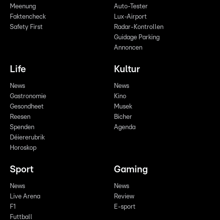
Meenung
Auto-Tester
Faktencheck
Lux-Airport
Safety First
Radar-Kontrollen
Guidage Parking
Annoncen
Life
Kultur
News
News
Gastronomie
Kino
Gesondheet
Musek
Reesen
Bicher
Spenden
Agenda
Déiererubrik
Horoskop
Sport
Gaming
News
News
Live Arena
Review
F1
E-sport
Futtball