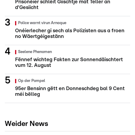
Prisonéier schléit Giischtje mat Teller an
d'Gesiicht
Police warnt virun Arnaque
Onéierlecher gi sech als Polizisten aus a froen
no Wäertgéigestänn
Seelene Phenomen
Fënnef wichteg Fakten zur Sonnendäischtert
vum 12. August
Op der Pompel
95er Bensinn gëtt en Donneschdeg bal 9 Cent
méi bëlleg
Weider News