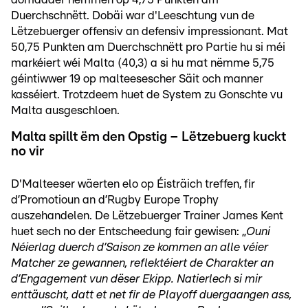
Duerchschnëtt. Dobäi war d'Leeschtung vun de
Lëtzebuerger offensiv an defensiv impressionant. Mat
50,75 Punkten am Duerchschnëtt pro Partie hu si méi
markéiert wéi Malta (40,3) a si hu mat nëmme 5,75
géintiwwer 19 op malteesescher Säit och manner
kasséiert. Trotzdeem huet de System zu Gonschte vu
Malta ausgeschloen.
Malta spillt ëm den Opstig – Lëtzebuerg kuckt
no vir
D'Malteeser wäerten elo op Éisträich treffen, fir
d’Promotioun an d’Rugby Europe Trophy
auszehandelen. De Lëtzebuerger Trainer James Kent
huet sech no der Entscheedung fair gewisen: „
Ouni
Néierlag duerch d’Saison ze kommen an alle véier
Matcher ze gewannen, reflektéiert de Charakter an
d’Engagement vun dëser Ekipp. Natierlech si mir
enttäuscht, datt et net fir de Playoff duergaangen ass,