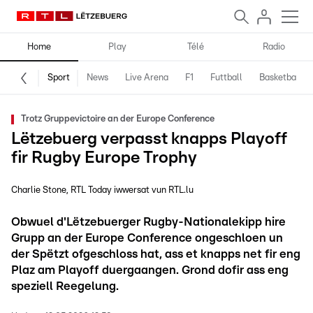
Home
Play
Télé
Radio
Sport
News
Live Arena
F1
Futtball
Basketball
Trotz Gruppevictoire an der Europe Conference
Lëtzebuerg verpasst knapps Playoff
fir Rugby Europe Trophy
Charlie Stone
RTL Today iwwersat vun RTL.lu
Obwuel d'Lëtzebuerger Rugby-Nationalekipp hire
Grupp an der Europe Conference ongeschloen un
der Spëtzt ofgeschloss hat, ass et knapps net fir eng
Plaz am Playoff duergaangen. Grond dofir ass eng
speziell Reegelung.