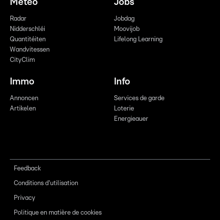
Meteo
Jobs
Radar
Jobdag
Nidderschléi
Moovijob
Quantitéiten
Lifelong Learning
Wandvitessen
CityClim
Immo
Info
Annoncen
Services de garde
Artikelen
Loterie
Energieauer
Feedback
Conditions d'utilisation
Privacy
Politique en matière de cookies