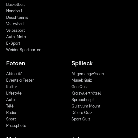
Basketball
Handball
Dëschtennis
Volleyball
Vëlossport
Auto-Moto
E-Sport
Weider Sportaarten
Fotoen
Spilleck
Aktualitéit
Allgemengwëssen
Events a Fester
Musek Quiz
Kultur
Geo Quiz
Lifestyle
Kräizwuerträtsel
Auto
Sproochespill
Télé
Quiz vum Mount
Radio
Déiere Quiz
Sport
Sport Quiz
Pressphoto