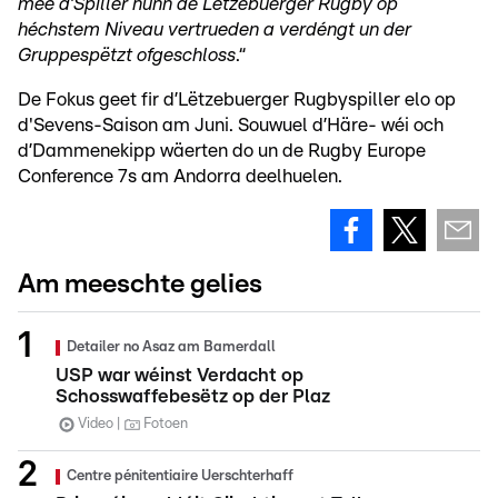
mee d’Spiller hunn de Lëtzebuerger Rugby op
héchstem Niveau vertrueden a verdéngt un der
Gruppespëtzt ofgeschloss
.“
De Fokus geet fir d’Lëtzebuerger Rugbyspiller elo op
d'Sevens-Saison am Juni. Souwuel d’Häre- wéi och
d’Dammenekipp wäerten do un de Rugby Europe
Conference 7s am Andorra deelhuelen.
Am meeschte gelies
Detailer no Asaz am Bamerdall
USP war wéinst Verdacht op
Schosswaffebesëtz op der Plaz
Video
Fotoen
Centre pénitentiaire Uerschterhaff