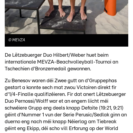
©
MEVZA
De Lëtzebuerger Duo Hilbert/Weber huet beim
internationale MEVZA-Beachvolleyball-Tournoi an
Tschechien d'Bronzemedail gewonnen.
Zu Benesov waren déi Zwee gutt an d'Gruppephas
gestart a konnte sech mat zwou Victoiren direkt fir
d'1/4-Finalle qualifizéieren. Fir dat anert Lëtzebuerger
Duo Pernossi/Wolff war et an engem liicht méi
schwéiere Grupp eng deels knapp Defaite (19:21, 9:21)
géint d'Nummer 1 vun der Serie Perusic/Sedlak ginn an
duerno eng nach méi knapp Néierlag am Tiebreak
géint eng Ekipp, déi scho vill Erfarung op der World