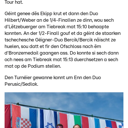
Tour hat.
Géint genee dës Ekipp krut et dann den Duo
Hilbert/Weber an de 1/4-Finallen ze dinn, wou sech
d'Lëtzebuerger am Tiebreak mat 15:10 behaapte
konnten. An der 1/2-Finall gouf et da géint de staarken
tschechesche Géigner-Duo Bercik/Bercik näischt ze
huelen, sou datt et fir den Ofschloss nach ëm
d'Bronzemedail gaangen ass. Do konnte si sech dann
och nees am Tiebreak mat 15:13 duerchsetzen a sech
mat op de Podium stellen.
Den Turnéier gewanne konnt um Enn den Duo
Perusic/Sedlak.