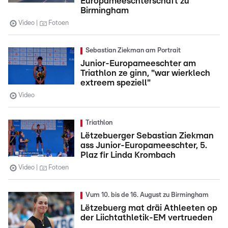
Europameeschterschaft zu
Birmingham
Video
Fotoen
Sebastian Ziekman am Portrait
Junior-Europameeschter am
Triathlon ze ginn, "war wierklech
extreem speziell"
Video
Triathlon
Lëtzebuerger Sebastian Ziekman
ass Junior-Europameeschter, 5.
Plaz fir Linda Krombach
Video
Fotoen
Vum 10. bis de 16. August zu Birmingham
Lëtzebuerg mat dräi Athleeten op
der Liichtathletik-EM vertrueden