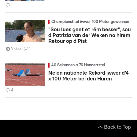
1
Championstitel iwwer 100 Meter gewonnen
"Sou lues geet et rëm besser", sou
d'Patrizia van der Weken no hirem
Retour op d'Pist
Video
1
40 Sekonnen a 76 Honnertstel
Neien nationale Rekord iwwer d'4
x 100 Meter bei den Hären
4
Back to Top