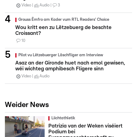
Video
Audio
3
Grouss Ëmfro am Kader vum RTL Readers' Choice
Wou kritt een zu Lëtzebuerg de beschte
Croissant?
10
Pilot vu Lëtzebuerger Läschfliger am Interview
Asaz an der Gironde huet nach emol gewisen,
wéi wichteg amphibesch Fligere sinn
Video
Audio
Weider News
Liichtathletik
Patrizia van der Weken viséiert
Podium bei