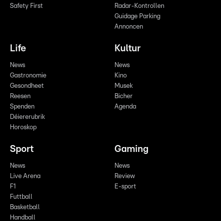
Safety First
Radar-Kontrollen
Guidage Parking
Annoncen
Life
Kultur
News
News
Gastronomie
Kino
Gesondheet
Musek
Reesen
Bicher
Spenden
Agenda
Déiererubrik
Horoskop
Sport
Gaming
News
News
Live Arena
Review
F1
E-sport
Futtball
Basketball
Handball