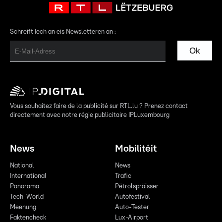
Schreift Iech an eis Newsletteren an :
Ok
Vous souhaitez faire de la publicité sur RTL.lu ? Prenez contact
directement avec notre régie publicitaire IPLuxembourg
News
Mobilitéit
National
News
International
Trafic
Panorama
Pëtrolspräisser
Tech-World
Autofestival
Meenung
Auto-Tester
Faktencheck
Lux-Airport