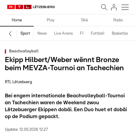
Home
Play
Télé
Radio
Sport
News
Live Arena
F1
Futtball
Basketball
Beachvolleyball
Ekipp Hilbert/Weber wënnt Bronze
beim MEVZA-Tournoi an Tschechien
RTL Lëtzebuerg
Bei engem internationale Beachvolleyball-Tournoi
an Tschechien waren de Weekend zwou
Lëtzebuerger Ekippen dobäi. Een Duo huet et dobäi
op de Podium gepackt.
Update:
12.05.2026 12:27