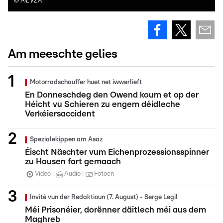
©
MEVZA
Am meeschte gelies
Motorradschauffer huet net iwwerlieft
En Donneschdeg den Owend koum et op der
Héicht vu Schieren zu engem déidleche
Verkéiersaccident
Spezialekippen am Asaz
Éischt Näschter vum Eichenprozessionsspinner
zu Housen fort gemaach
Video
Audio
Fotoen
Invité vun der Redaktioun (7. August) - Serge Legil
Méi Prisonéier, dorënner däitlech méi aus dem
Maghreb