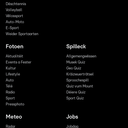
Dëschtennis
Volleyball
Vëlossport
Auto-Moto
E-Sport
Weider Sportaarten
Fotoen
Spilleck
Aktualitéit
Allgemengwëssen
Events a Fester
Musek Quiz
Kultur
Geo Quiz
Lifestyle
Kräizwuerträtsel
Auto
Sproochespill
Télé
Quiz vum Mount
Radio
Déiere Quiz
Sport
Sport Quiz
Pressphoto
Meteo
Jobs
Radar
Jobdag