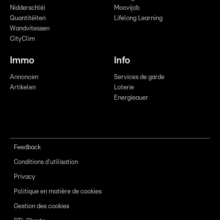
Nidderschléi
Moovijob
Quantitéiten
Lifelong Learning
Wandvitessen
CityClim
Immo
Info
Annoncen
Services de garde
Artikelen
Loterie
Energieauer
Feedback
Conditions d'utilisation
Privacy
Politique en matière de cookies
Gestion des cookies