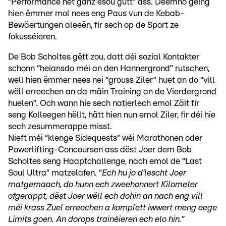
“Performance net ganz esou gutt” ass. Deemno géing
hien ëmmer mol nees eng Paus vun de Kebab-
Bewäertungen aleeën, fir sech op de Sport ze
fokusséieren.
De Bob Scholtes gëtt zou, datt déi sozial Kontakter
schonn “heiansdo méi an den Hannergrond” rutschen,
well hien ëmmer nees nei “grouss Ziler” huet an do “vill
wëll erreechen an da mäin Training an de Vierdergrond
huelen”. Och wann hie sech natierlech emol Zäit fir
seng Kolleegen hëllt, hätt hien nun emol Ziler, fir déi hie
sech zesummerappe misst.
Nieft méi “klenge Sidequests” wéi Marathonen oder
Powerlifting-Concoursen ass dëst Joer dem Bob
Scholtes seng Haaptchallenge, nach emol de “Last
Soul Ultra” matzelafen. “
Ech hu jo d’lescht Joer
matgemaach, do hunn ech zweehonnert Kilometer
ofgerappt, dëst Joer wëll ech dohin an nach eng vill
méi krass Zuel erreechen a komplett iwwert meng eege
Limits goen. An dorops trainéieren ech elo hin.”