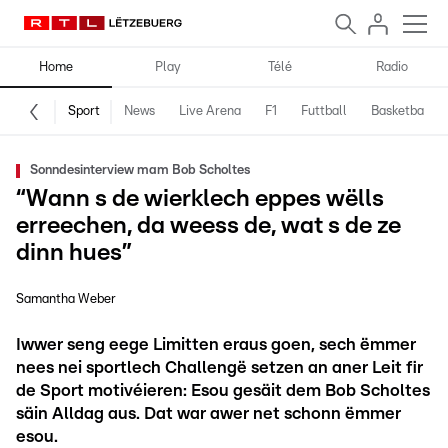
Home
Play
Télé
Radio
Sport
News
Live Arena
F1
Futtball
Basketball
Sonndesinterview mam Bob Scholtes
“Wann s de wierklech eppes wëlls
erreechen, da weess de, wat s de ze
dinn hues”
Samantha Weber
Iwwer seng eege Limitten eraus goen, sech ëmmer
nees nei sportlech Challengë setzen an aner Leit fir
de Sport motivéieren: Esou gesäit dem Bob Scholtes
säin Alldag aus. Dat war awer net schonn ëmmer
esou.