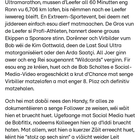
Ultramarathon, mussen d’Leefer all 60 Minutten eng
Ronn vu 6,706 km lafen, bis nëmmen nach ee Leefer
iwwereg bleift. En Extreem-Sportevent, bei deem net
jiddereen einfach esou dierf matmaachen. De Gros vun
de Leefer si Profi-Athleten, hannert deene grouss
Ekippen a Sponsore stinn. Dorënner och Virbilder vum
Bob wéi de Kim Gottwald, deen de Last Soul Ultra
matorganiséiert oder den Arda Saatçi. All Joer ginn
awer och eng Rei sougenannt “Wildcards” verginn. Fir
esou eng ze kréien, huet och de Bob Scholtes e Social-
Media-Video erageschéckt a krut d’Chance mat senge
Virbiller matzelafen a mat enger 8. Plaz och definitiv
matzehalen.
Och hei mat dobäi nees den Handy, fir alles ze
dokumentéieren a senge Follower ze weisen, wéi wäit
hien et bruecht huet. Ugefaange mat Social Media huet
de Bobfitlx, nodeems Kolleegen hien op d’Iddi bruecht
haten. Mat allem, wat hien a kuerzer Zäit erreecht huet,
kéint hie “stolz op sech sinn” a vläicht weider Leit