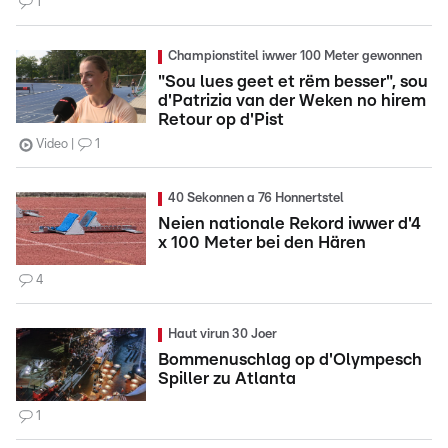
1
Championstitel iwwer 100 Meter gewonnen
"Sou lues geet et rëm besser", sou
d'Patrizia van der Weken no hirem
Retour op d'Pist
Video
1
40 Sekonnen a 76 Honnertstel
Neien nationale Rekord iwwer d'4
x 100 Meter bei den Hären
4
Haut virun 30 Joer
Bommenuschlag op d'Olympesch
Spiller zu Atlanta
1