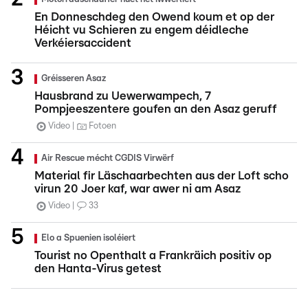
En Donneschdeg den Owend koum et op der
Héicht vu Schieren zu engem déidleche
Verkéiersaccident
Gréisseren Asaz
Hausbrand zu Uewerwampech, 7
Pompjeeszentere goufen an den Asaz geruff
Video
Fotoen
Air Rescue mécht CGDIS Virwërf
Material fir Läschaarbechten aus der Loft scho
virun 20 Joer kaf, war awer ni am Asaz
Video
33
Elo a Spuenien isoléiert
Tourist no Openthalt a Frankräich positiv op
den Hanta-Virus getest