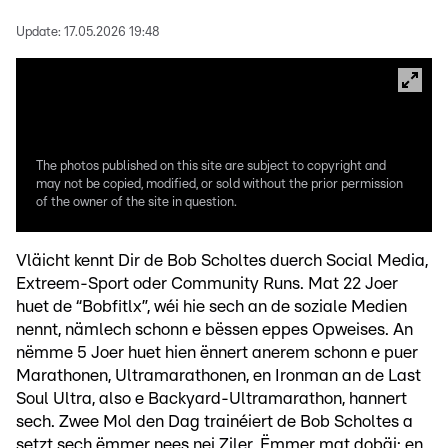
Update:
17.05.2026 19:48
The photos published on this site are subject to copyright and
may not be copied, modified, or sold without the prior permission
of the owner of the site in question.
Vläicht kennt Dir de Bob Scholtes duerch Social Media,
Extreem-Sport oder Community Runs. Mat 22 Joer
huet de “Bobfitlx”, wéi hie sech an de soziale Medien
nennt, nämlech schonn e bëssen eppes Opweises. An
nëmme 5 Joer huet hien ënnert anerem schonn e puer
Marathonen, Ultramarathonen, en Ironman an de Last
Soul Ultra, also e Backyard-Ultramarathon, hannert
sech. Zwee Mol den Dag trainéiert de Bob Scholtes a
setzt sech ëmmer nees nei Ziler. Ëmmer mat dobäi: en