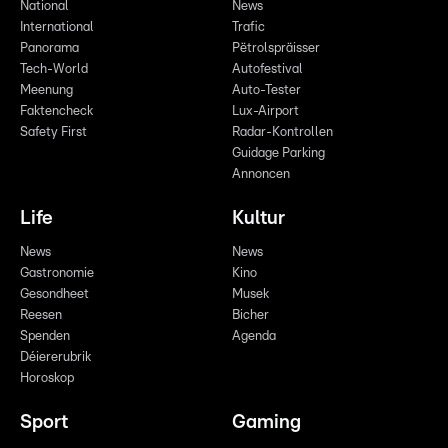
National
News
International
Trafic
Panorama
Pëtrolspräisser
Tech-World
Autofestival
Meenung
Auto-Tester
Faktencheck
Lux-Airport
Safety First
Radar-Kontrollen
Guidage Parking
Annoncen
Life
Kultur
News
News
Gastronomie
Kino
Gesondheet
Musek
Reesen
Bicher
Spenden
Agenda
Déiererubrik
Horoskop
Sport
Gaming