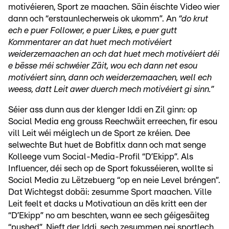
motivéieren, Sport ze maachen. Säin éischte Video wier
dann och “erstaunlecherweis ok ukomm”. An
“do krut
ech e puer Follower, e puer Likes, e puer gutt
Kommentarer an dat huet mech motivéiert
weiderzemaachen an och dat huet mech motivéiert déi
e bësse méi schwéier Zäit, wou ech dann net esou
motivéiert sinn, dann och weiderzemaachen, well ech
weess, datt Leit awer duerch mech motivéiert gi sinn.”
Séier ass dunn aus der klenger Iddi en Zil ginn: op
Social Media eng grouss Reechwäit erreechen, fir esou
vill Leit wéi méiglech un de Sport ze kréien. Dee
selwechte But huet de Bobfitlx dann och mat senge
Kolleege vum Social-Media-Profil “D’Ekipp”. Als
Influencer, déi sech op de Sport fokusséieren, wollte si
Social Media zu Lëtzebuerg “op en neie Level bréngen”.
Dat Wichtegst dobäi: zesumme Sport maachen. Ville
Leit feelt et dacks u Motivatioun an dës kritt een der
“D’Ekipp” no am beschten, wann ee sech géigesäiteg
“pushed”. Nieft der Iddi, sech zesummen nei sportlech