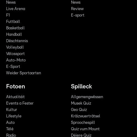
News
News
Live Arena
Review
F1
E-sport
Futtball
Basketball
Handball
Dëschtennis
Volleyball
Vëlossport
Auto-Moto
E-Sport
Weider Sportaarten
Fotoen
Spilleck
Aktualitéit
Allgemengwëssen
Events a Fester
Musek Quiz
Kultur
Geo Quiz
Lifestyle
Kräizwuerträtsel
Auto
Sproochespill
Télé
Quiz vum Mount
Radio
Déiere Quiz