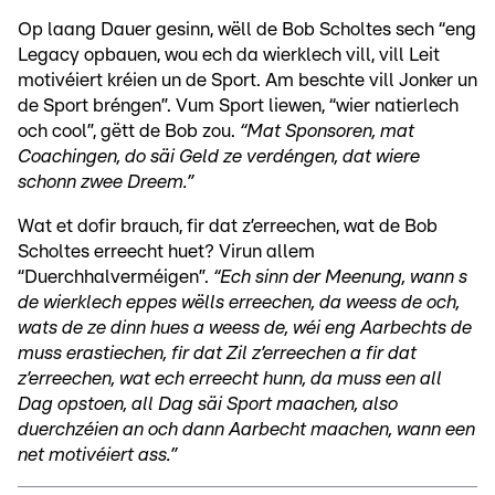
Op laang Dauer gesinn, wëll de Bob Scholtes sech “eng
Legacy opbauen, wou ech da wierklech vill, vill Leit
motivéiert kréien un de Sport. Am beschte vill Jonker un
de Sport bréngen”. Vum Sport liewen, “wier natierlech
och cool”, gëtt de Bob zou.
“Mat Sponsoren, mat
Coachingen, do säi Geld ze verdéngen, dat wiere
schonn zwee Dreem.”
Wat et dofir brauch, fir dat z’erreechen, wat de Bob
Scholtes erreecht huet? Virun allem
“Duerchhalverméigen”.
“Ech sinn der Meenung, wann s
de wierklech eppes wëlls erreechen, da weess de och,
wats de ze dinn hues a weess de, wéi eng Aarbechts de
muss erastiechen, fir dat Zil z’erreechen a fir dat
z’erreechen, wat ech erreecht hunn, da muss een all
Dag opstoen, all Dag säi Sport maachen, also
duerchzéien an och dann Aarbecht maachen, wann een
net motivéiert ass.”