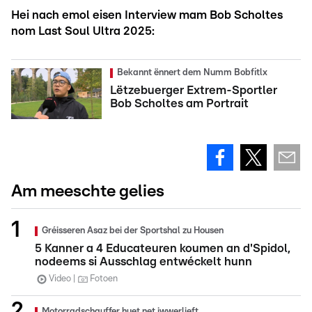
Hei nach emol eisen Interview mam Bob Scholtes
nom Last Soul Ultra 2025:
Bekannt ënnert dem Numm Bobfitlx
Lëtzebuerger Extrem-Sportler
Bob Scholtes am Portrait
Am meeschte gelies
Gréisseren Asaz bei der Sportshal zu Housen
5 Kanner a 4 Educateuren koumen an d'Spidol,
nodeems si Ausschlag entwéckelt hunn
Video
Fotoen
Motorradschauffer huet net iwwerlieft