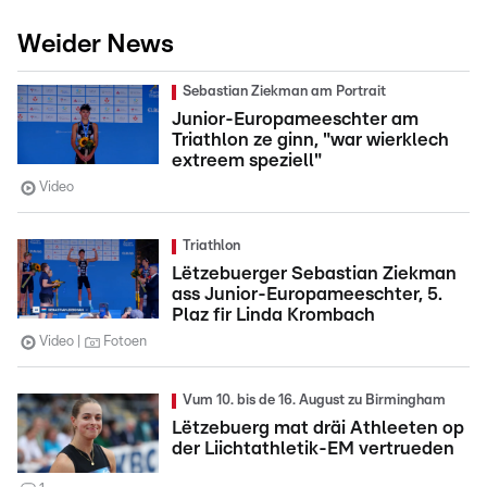
Weider News
Sebastian Ziekman am Portrait
Junior-Europameeschter am
Triathlon ze ginn, "war wierklech
extreem speziell"
Video
Triathlon
Lëtzebuerger Sebastian Ziekman
ass Junior-Europameeschter, 5.
Plaz fir Linda Krombach
Video
Fotoen
Vum 10. bis de 16. August zu Birmingham
Lëtzebuerg mat dräi Athleeten op
der Liichtathletik-EM vertrueden