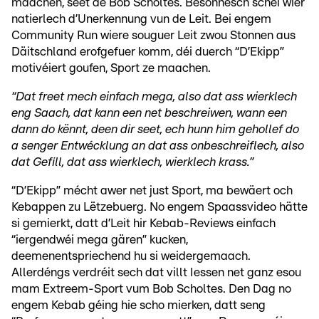
maachen, seet de Bob Scholtes. Besonnesch schéi wier
natierlech d’Unerkennung vun de Leit. Bei engem
Community Run wiere souguer Leit zwou Stonnen aus
Däitschland erofgefuer komm, déi duerch “D’Ekipp”
motivéiert goufen, Sport ze maachen.
“Dat freet mech einfach mega, also dat ass wierklech
eng Saach, dat kann een net beschreiwen, wann een
dann do kënnt, deen dir seet, ech hunn him gehollef do
a senger Entwécklung an dat ass onbeschreiflech, also
dat Gefill, dat ass wierklech, wierklech krass.”
“D’Ekipp” mécht awer net just Sport, ma bewäert och
Kebappen zu Lëtzebuerg. No engem Spaassvideo hätte
si gemierkt, datt d’Leit hir Kebab-Reviews einfach
“iergendwéi mega gären” kucken,
deemenentspriechend hu si weidergemaach.
Allerdéngs verdréit sech dat villt Iessen net ganz esou
mam Extreem-Sport vum Bob Scholtes. Den Dag no
engem Kebab géing hie scho mierken, datt seng