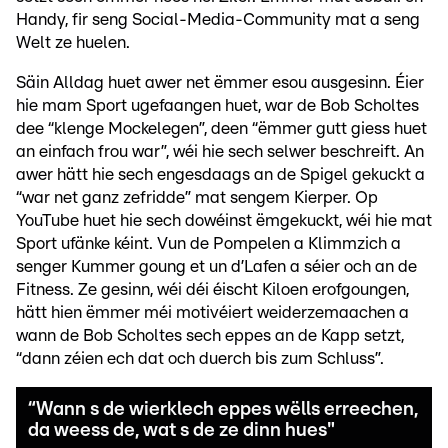
Handy, fir seng Social-Media-Community mat a seng
Welt ze huelen.
Säin Alldag huet awer net ëmmer esou ausgesinn. Éier
hie mam Sport ugefaangen huet, war de Bob Scholtes
dee “klenge Mockelegen”, deen “ëmmer gutt giess huet
an einfach frou war”, wéi hie sech selwer beschreift. An
awer hätt hie sech engesdaags an de Spigel gekuckt a
“war net ganz zefridde” mat sengem Kierper. Op
YouTube huet hie sech dowéinst ëmgekuckt, wéi hie mat
Sport ufänke kéint. Vun de Pompelen a Klimmzich a
senger Kummer goung et un d’Lafen a séier och an de
Fitness. Ze gesinn, wéi déi éischt Kiloen erofgoungen,
hätt hien ëmmer méi motivéiert weiderzemaachen a
wann de Bob Scholtes sech eppes an de Kapp setzt,
“dann zéien ech dat och duerch bis zum Schluss”.
“Wann s de wierklech eppes wëlls erreechen,
da weess de, wat s de ze dinn hues"