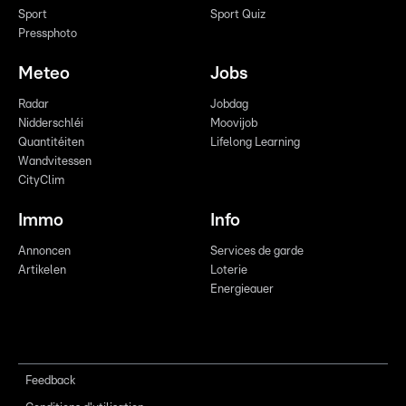
Sport
Sport Quiz
Pressphoto
Meteo
Jobs
Radar
Jobdag
Nidderschléi
Moovijob
Quantitéiten
Lifelong Learning
Wandvitessen
CityClim
Immo
Info
Annoncen
Services de garde
Artikelen
Loterie
Energieauer
Feedback