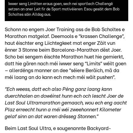
Iwwer seng Limitten eraus goen, sech nei sportlech Challengë
setzen an aner Leit fir de Sport motivéieren: Esou gesäit dem Bob
Scholtes säin Alldag aus.
Schonn no engem Joer Training ass de Bob Scholtes e
Marathon matgelaf. Deemools e “krassen Challenge”,
haut éischter eng Liichtegkeet mat enger Zäit vun
ënner 3 Stonne beim Barcelona-Marathon dëst Joer.
Scho bei sengem éischte Marathon huet hie gemierkt,
datt hie gären nach méi iwwer seng “Limits” wéilt goen
– allerdéngs manner an dee “séiere Beräich, mä da
méi laang an do kann ech mech méi wäit pushen”.
“Ech weess, datt ech also Péng ganz laang kann
duerchhalen an dowéinst hunn ech och lescht Joer de
Last Soul Ultramarathon gemaach, wou ech eng aacht
Plaz erreecht hunn a méi wéi zweehonnert Kilometer
gelaf sinn an dat waren drësseg Stonnen.”
Beim Last Soul Ultra, e sougenannte Backyard-