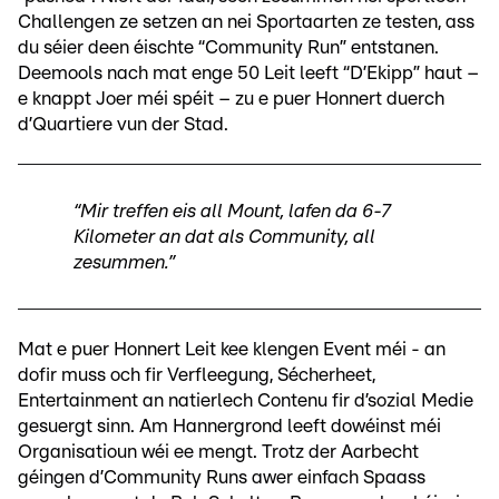
Challengen ze setzen an nei Sportaarten ze testen, ass
du séier deen éischte “Community Run” entstanen.
Deemools nach mat enge 50 Leit leeft “D’Ekipp” haut –
e knappt Joer méi spéit – zu e puer Honnert duerch
d’Quartiere vun der Stad.
“Mir treffen eis all Mount, lafen da 6-7
Kilometer an dat als Community, all
zesummen.”
Mat e puer Honnert Leit kee klengen Event méi - an
dofir muss och fir Verfleegung, Sécherheet,
Entertainment an natierlech Contenu fir d’sozial Medie
gesuergt sinn. Am Hannergrond leeft dowéinst méi
Organisatioun wéi ee mengt. Trotz der Aarbecht
géingen d’Community Runs awer einfach Spaass