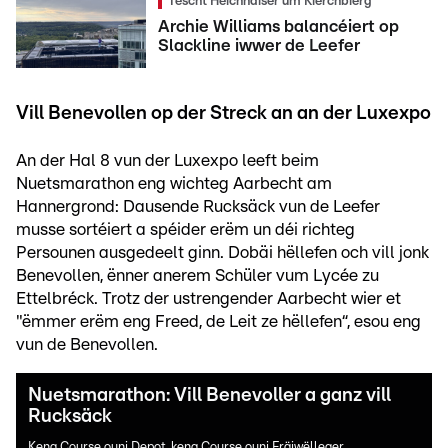
Tëscht Héichhaiser um Kierchbierg
Archie Williams balancéiert op
Slackline iwwer de Leefer
Vill Benevollen op der Streck an an der Luxexpo
An der Hal 8 vun der Luxexpo leeft beim
Nuetsmarathon eng wichteg Aarbecht am
Hannergrond: Dausende Rucksäck vun de Leefer
musse sortéiert a spéider erëm un déi richteg
Persounen ausgedeelt ginn. Dobäi hëllefen och vill jonk
Benevollen, ënner anerem Schüler vum Lycée zu
Ettelbréck. Trotz der ustrengender Aarbecht wier et
"ëmmer erëm eng Freed, de Leit ze hëllefen“, esou eng
vun de Benevollen.
Nuetsmarathon: Vill Benevoller a ganz vill
Rucksäck
Keng Course ouni Depot, keng Course ouni Fräiwëlleger