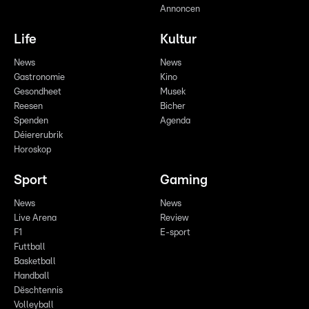
Annoncen
Life
Kultur
News
News
Gastronomie
Kino
Gesondheet
Musek
Reesen
Bicher
Spenden
Agenda
Déiererubrik
Horoskop
Sport
Gaming
News
News
Live Arena
Review
F1
E-sport
Futtball
Basketball
Handball
Dëschtennis
Volleyball