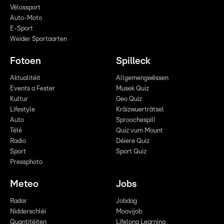
Vëlossport
Auto-Moto
E-Sport
Weider Sportaarten
Fotoen
Spilleck
Aktualitéit
Allgemengwëssen
Events a Fester
Musek Quiz
Kultur
Geo Quiz
Lifestyle
Kräizwuerträtsel
Auto
Sproochespill
Télé
Quiz vum Mount
Radio
Déiere Quiz
Sport
Sport Quiz
Pressphoto
Meteo
Jobs
Radar
Jobdag
Nidderschléi
Moovijob
Quantitéiten
Lifelong Learning