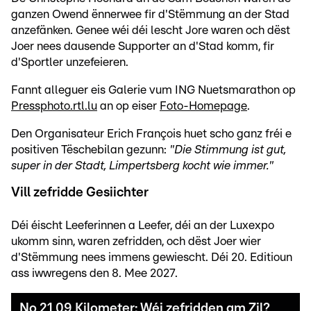
ganzen Owend ënnerwee fir d'Stëmmung an der Stad
anzefänken. Genee wéi déi lescht Jore waren och dëst
Joer nees dausende Supporter an d'Stad komm, fir
d'Sportler unzefeieren.
Fannt alleguer eis Galerie vum ING Nuetsmarathon op
Pressphoto.rtl.lu
an op eiser
Foto-Homepage
.
Den Organisateur Erich François huet scho ganz fréi e
positiven Tëschebilan gezunn:
"Die Stimmung ist gut,
super in der Stadt, Limpertsberg kocht wie immer."
Vill zefridde Gesiichter
Déi éischt Leeferinnen a Leefer, déi an der Luxexpo
ukomm sinn, waren zefridden, och dëst Joer wier
d'Stëmmung nees immens gewiescht. Déi 20. Editioun
ass iwwregens den 8. Mee 2027.
No 21,09 Kilometer: Wéi zefridden am Zil?