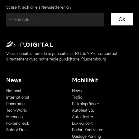
Schreift Iech an eis Newsletteren an :
Ok
Vous souhaitez faire de la publicité sur RTL.lu ? Prenez contact
directement avec notre régie publicitaire IPLuxembourg
News
Mobilitéit
National
News
International
Trafic
Panorama
Pëtrolspräisser
Tech-World
Autofestival
Meenung
Auto-Tester
Faktencheck
Lux-Airport
Safety First
Radar-Kontrollen
Guidage Parking