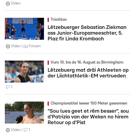
Video
Triathlon
Lëtzebuerger Sebastian Ziekman
ass Junior-Europameeschter, 5.
Plaz fir Linda Krombach
Video
Fotoen
Vum 10. bis de 16. August zu Birmingham
Lëtzebuerg mat dräi Athleeten op
der Liichtathletik-EM vertrueden
1
Championstitel iwwer 100 Meter gewonnen
"Sou lues geet et rëm besser", sou
d'Patrizia van der Weken no hirem
Retour op d'Pist
Video
1