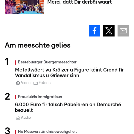
Merci, datt Dir derbäi waart
Am meeschte gelies
Beetebuerger Buergermeeschter
Metallwäert vu Kräizer a Figure kéint Grond fir
Vandalismus u Griewer sinn
Video
Fotoen
Frauduléis Immigratioun
6.000 Euro fir falsch Pabeieren an Demarchë
bezuelt
Audio
No Mëssverständnis ewechgeheit