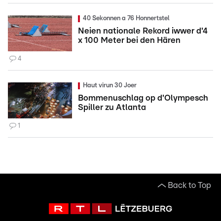
40 Sekonnen a 76 Honnertstel
Neien nationale Rekord iwwer d'4
x 100 Meter bei den Hären
4
Haut virun 30 Joer
Bommenuschlag op d'Olympesch
Spiller zu Atlanta
1
Back to Top