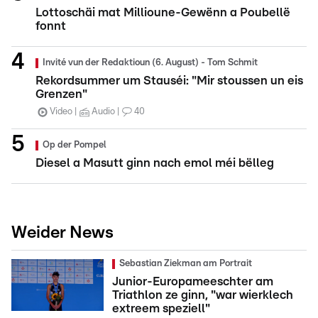
Lottoschäi mat Millioune-Gewënn a Poubellë
fonnt
Invité vun der Redaktioun (6. August) - Tom Schmit
Rekordsummer um Stauséi: "Mir stoussen un eis
Grenzen"
Video
Audio
40
Op der Pompel
Diesel a Masutt ginn nach emol méi bëlleg
Weider News
Sebastian Ziekman am Portrait
Junior-Europameeschter am
Triathlon ze ginn, "war wierklech
extreem speziell"