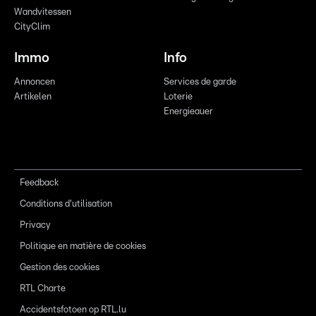
Wandvitessen
CityClim
Immo
Info
Annoncen
Services de garde
Artikelen
Loterie
Energieauer
Feedback
Conditions d'utilisation
Privacy
Politique en matière de cookies
Gestion des cookies
RTL Charte
Accidentsfotoen op RTL.lu