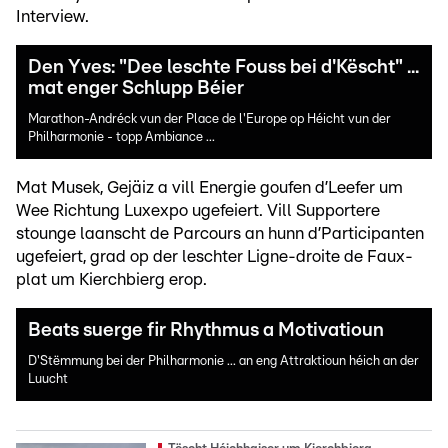
Interview.
Den Yves: "Dee leschte Fouss bei d'Këscht" ...
mat enger Schlupp Béier
Marathon-Andréck vun der Place de l'Europe op Héicht vun der
Philharmonie - topp Ambiance ...
Mat Musek, Gejäiz a vill Energie goufen d’Leefer um
Wee Richtung Luxexpo ugefeiert. Vill Supportere
stounge laanscht de Parcours an hunn d’Participanten
ugefeiert, grad op der leschter Ligne-droite de Faux-
plat um Kierchbierg erop.
Beats suerge fir Rhythmus a Motivatioun
D'Stëmmung bei der Philharmonie ... an eng Attraktioun héich an der
Luucht