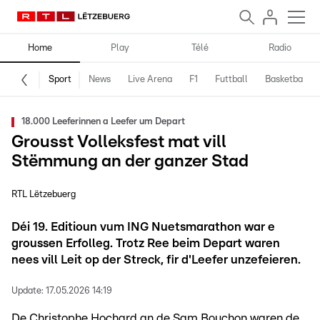
Home
Play
Télé
Radio
Sport
News
Live Arena
F1
Futtball
Basketball
18.000 Leeferinnen a Leefer um Depart
Grousst Volleksfest mat vill
Stëmmung an der ganzer Stad
RTL Lëtzebuerg
Déi 19. Editioun vum ING Nuetsmarathon war e
groussen Erfolleg. Trotz Ree beim Depart waren
nees vill Leit op der Streck, fir d'Leefer unzefeieren.
Update:
17.05.2026 14:19
De Christophe Hochard an de Sam Bouchon waren de