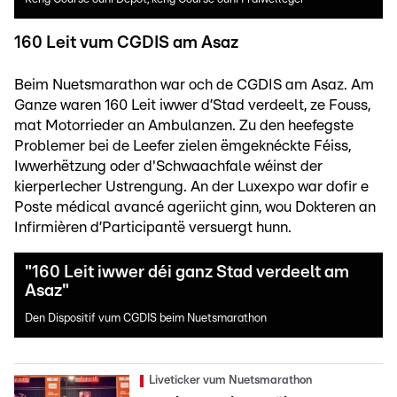
160 Leit vum CGDIS am Asaz
Beim Nuetsmarathon war och de CGDIS am Asaz. Am
Ganze waren 160 Leit iwwer d’Stad verdeelt, ze Fouss,
mat Motorrieder an Ambulanzen. Zu den heefegste
Problemer bei de Leefer zielen ëmgeknéckte Féiss,
Iwwerhëtzung oder d'Schwaachfale wéinst der
kierperlecher Ustrengung. An der Luxexpo war dofir e
Poste médical avancé ageriicht ginn, wou Dokteren an
Infirmièren d’Participantë versuergt hunn.
"160 Leit iwwer déi ganz Stad verdeelt am
Asaz"
Den Dispositif vum CGDIS beim Nuetsmarathon
Liveticker vum Nuetsmarathon