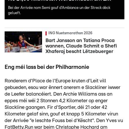
Bei der Arrivée nom Semi gouf d'Ambiance un der Streck déck
gelueft.
ING Nuetsmarathon 2026
Bart Jansson an Tatiana Proca
wannen, Claude Schmit a Shefi
Xhaferaj bescht Lëtzebuerger
Eng méi lass bei der Philharmonie
Ronderem d'Place de l'Europe kruten d'Leit vill
gebueden, esou war ënnert anerem e Slackliner iwwer
de Leefer balancéiert. Den Archie Williams ass an
eppes méi wéi 2 Stonnen 4,2 Kilometer op enger
Slackline gaangen. Fir d'Sportler, déi 21 oder 42
Kilometer gelaf sinn, gouf et knapp 5 Kilometer virun
der Arrivée "e leschte Fouss bei d'Këscht". Den Yves vu
FatBetty.Run war beim Christophe Hochard am