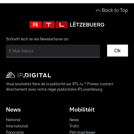
Back to Top
Schreift Iech an eis Newsletteren an :
Ok
Vous souhaitez faire de la publicité sur RTL.lu ? Prenez contact
directement avec notre régie publicitaire IPLuxembourg
News
Mobilitéit
National
News
International
Trafic
Panorama
Pëtrolspräisser