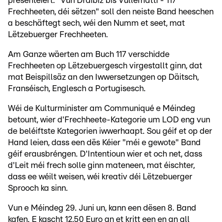
presentéiert. "Vun Dräibiz bis Vullemätti - 117
Frechheeten, déi sëtzen" soll den neiste Band heeschen
a beschäftegt sech, wéi den Numm et seet, mat
Lëtzebuerger Frechheeten.
Am Ganze wäerten am Buch 117 verschidde
Frechheeten op Lëtzebuergesch virgestallt ginn, dat
mat Beispillsäz an den Iwwersetzungen op Däitsch,
Franséisch, Englesch a Portugisesch.
Wéi de Kulturminister am Communiqué e Méindeg
betount, wier d'Frechheete-Kategorie um LOD eng vun
de beléiftste Kategorien iwwerhaapt. Sou géif et op der
Hand leien, dass een dës Kéier "méi e gewote" Band
géif erausbréngen. D'Intentioun wier et och net, dass
d'Leit méi frech solle ginn mateneen, mat éischter,
dass ee wéilt weisen, wéi kreativ déi Lëtzebuerger
Sprooch ka sinn.
Vun e Méindeg 29. Juni un, kann een dësen 8. Band
kafen. E kascht 12,50 Euro an et kritt een en an all