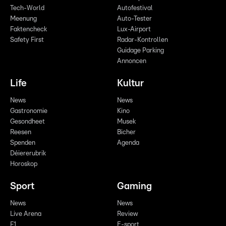
Tech-World
Autofestival
Meenung
Auto-Tester
Faktencheck
Lux-Airport
Safety First
Radar-Kontrollen
Guidage Parking
Annoncen
Life
Kultur
News
News
Gastronomie
Kino
Gesondheet
Musek
Reesen
Bicher
Spenden
Agenda
Déiererubrik
Horoskop
Sport
Gaming
News
News
Live Arena
Review
F1
E-sport