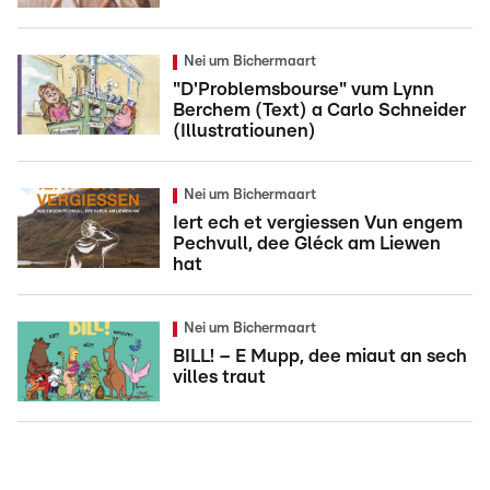
Nei um Bichermaart
"D'Problemsbourse" vum Lynn
Berchem (Text) a Carlo Schneider
(Illustratiounen)
Nei um Bichermaart
Iert ech et vergiessen Vun engem
Pechvull, dee Gléck am Liewen
hat
Nei um Bichermaart
BILL! – E Mupp, dee miaut an sech
villes traut