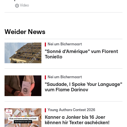
Video
Weider News
Nei um Bichermaart
"Sonné d'Amérique" vum Florent
Toniello
Nei um Bichermaart
"Saudade, I Spoke Your Language"
vum Flame Darinov
Young Authors Contest 2026
Kanner a Jonker bis 16 Joer
kënnen hir Texter aschécken!