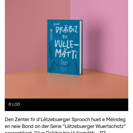
©
LOD
Den Zenter fir d'Lëtzebuerger Sprooch huet e Méindeg
en neie Band an der Serie "Lëtzebuerger Wuertschatz"