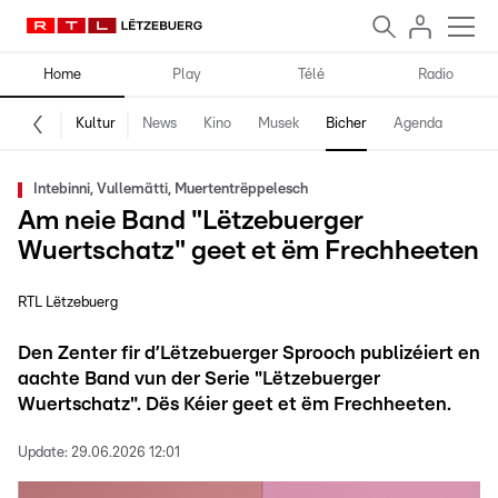
Home
Play
Télé
Radio
Kultur
News
Kino
Musek
Bicher
Agenda
Intebinni, Vullemätti, Muertentrëppelesch
Am neie Band "Lëtzebuerger
Wuertschatz" geet et ëm Frechheeten
RTL Lëtzebuerg
Den Zenter fir d’Lëtzebuerger Sprooch publizéiert en
aachte Band vun der Serie "Lëtzebuerger
Wuertschatz". Dës Kéier geet et ëm Frechheeten.
Update:
29.06.2026 12:01