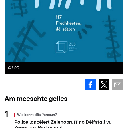
©
LOD
Am meeschte gelies
Wie kennt dës Persoun?
Police lancéiert Zeienopruff no Déifstall vu
Keess aus Restaurant