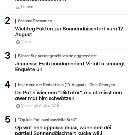
Fotoen
Seelene Phenomen
Wichteg Fakten zur Sonnendäischtert vum 12.
August
Video
Biisser Supporter geschloen an aggresséiert
Jeunesse Esch condamnéiert Virfall a kënnegt
Enquête un
Invité vun der Redaktioun (10. August) - Gast Gibéryen
De Putin wier een "Diktator", ma et misst een
awer mat him schwätzen
Video
Audio
65
"Op kee Fall ouni spezielle Brëll"
Op wat een oppasse muss, wann een déi
partiell Sonnendäischtert kucke wëll