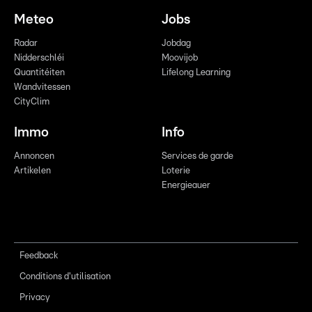
Meteo
Jobs
Radar
Jobdag
Nidderschléi
Moovijob
Quantitéiten
Lifelong Learning
Wandvitessen
CityClim
Immo
Info
Annoncen
Services de garde
Artikelen
Loterie
Energieauer
Feedback
Conditions d'utilisation
Privacy