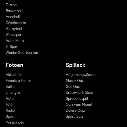
Futtball
Basketball
Handball
Dëschtennis
Volleyball
Vëlossport
Auto-Moto
E-Sport
Weider Sportaarten
Fotoen
Spilleck
Aktualitéit
Allgemengwëssen
Events a Fester
Musek Quiz
Kultur
Geo Quiz
Lifestyle
Kräizwuerträtsel
Auto
Sproochespill
Télé
Quiz vum Mount
Radio
Déiere Quiz
Sport
Sport Quiz
Pressphoto