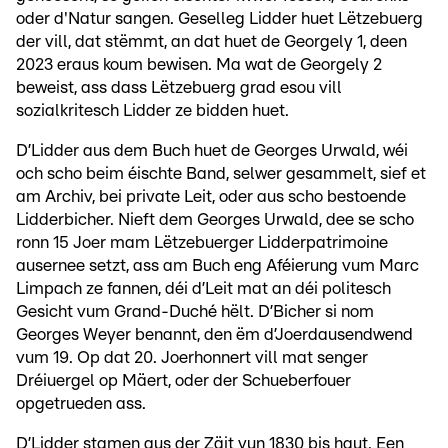
oder d'Natur sangen. Geselleg Lidder huet Lëtzebuerg
der vill, dat stëmmt, an dat huet de Georgely 1, deen
2023 eraus koum bewisen. Ma wat de Georgely 2
beweist, ass dass Lëtzebuerg grad esou vill
sozialkritesch Lidder ze bidden huet.
D’Lidder aus dem Buch huet de Georges Urwald, wéi
och scho beim éischte Band, selwer gesammelt, sief et
am Archiv, bei private Leit, oder aus scho bestoende
Lidderbicher. Nieft dem Georges Urwald, dee se scho
ronn 15 Joer mam Lëtzebuerger Lidderpatrimoine
ausernee setzt, ass am Buch eng Aféierung vum Marc
Limpach ze fannen, déi d’Leit mat an déi politesch
Gesicht vum Grand-Duché hëlt. D’Bicher si nom
Georges Weyer benannt, den ëm d’Joerdausendwend
vum 19. Op dat 20. Joerhonnert vill mat senger
Dréiuergel op Mäert, oder der Schueberfouer
opgetrueden ass.
D’Lidder stamen aus der Zäit vun 1830 bis haut. Een