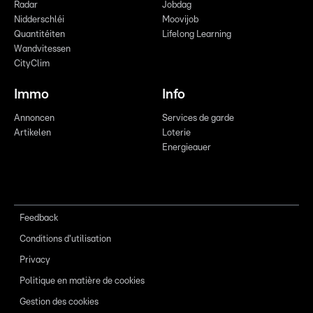
Radar
Jobdag
Nidderschléi
Moovijob
Quantitéiten
Lifelong Learning
Wandvitessen
CityClim
Immo
Info
Annoncen
Services de garde
Artikelen
Loterie
Energieauer
Feedback
Conditions d'utilisation
Privacy
Politique en matière de cookies
Gestion des cookies