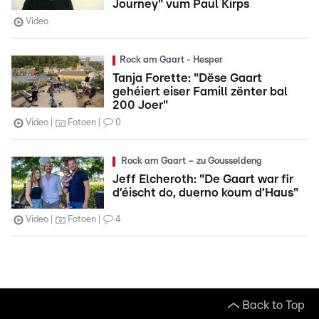
Journey" vum Paul Kirps
Video
Rock am Gaart - Hesper
Tanja Forette: "Dëse Gaart
gehéiert eiser Famill zënter bal
200 Joer"
Video
Fotoen
0
Rock am Gaart – zu Gousseldeng
Jeff Elcheroth: "De Gaart war fir
d’éischt do, duerno koum d’Haus"
Video
Fotoen
4
Back to Top