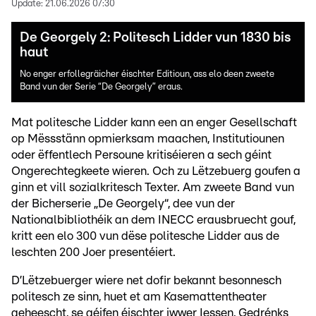
Update:
21.06.2026 07:30
De Georgely 2: Politesch Lidder vun 1830 bis
haut
No enger erfollegräicher éischter Editioun, ass elo deen zweete
Band vun der Serie “De Georgely” eraus.
Mat politesche Lidder kann een an enger Gesellschaft
op Mëssstänn opmierksam maachen, Institutiounen
oder ëffentlech Persoune kritiséieren a sech géint
Ongerechtegkeete wieren. Och zu Lëtzebuerg goufen a
ginn et vill sozialkritesch Texter. Am zweete Band vun
der Bicherserie „De Georgely“, dee vun der
Nationalbibliothéik an dem INECC erausbruecht gouf,
kritt een elo 300 vun dëse politesche Lidder aus de
leschten 200 Joer presentéiert.
D’Lëtzebuerger wiere net dofir bekannt besonnesch
politesch ze sinn, huet et am Kasemattentheater
geheescht, se géifen éischter iwwer Iessen, Gedrénks