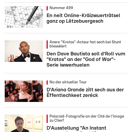
Nummer 499
En neit Online-Kräizwuerträtsel
ganz op Lëtzebuergesch
Anere "Kratos"-Acteur hat sech bei Stunt
blesséiert
Den Dave Bautista soll d'Roll vum
"Kratos" an der "God of War"-
Serie iwwerhuelen
No der aktueller Tour
D'Ariana Grande zitt sech aus der
Ëffentlechkeet zeréck
Polaroid-Fotografie an der Cité de l'image
zu Clierf
D'Ausstellung "An Instant