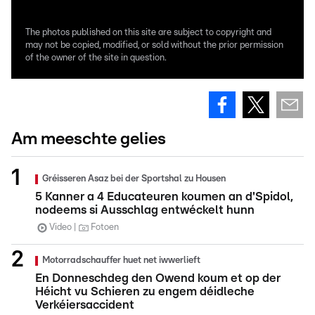
The photos published on this site are subject to copyright and
may not be copied, modified, or sold without the prior permission
of the owner of the site in question.
Am meeschte gelies
Gréisseren Asaz bei der Sportshal zu Housen
5 Kanner a 4 Educateuren koumen an d'Spidol,
nodeems si Ausschlag entwéckelt hunn
Video
Fotoen
Motorradschauffer huet net iwwerlieft
En Donneschdeg den Owend koum et op der
Héicht vu Schieren zu engem déidleche
Verkéiersaccident