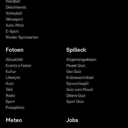
Handball
Dëschtennis
Volleyball
Vëlossport
Auto-Moto
E-Sport
Weider Sportaarten
Fotoen
Spilleck
Aktualitéit
Allgemengwëssen
Events a Fester
Musek Quiz
Kultur
Geo Quiz
Lifestyle
Kräizwuerträtsel
Auto
Sproochespill
Télé
Quiz vum Mount
Radio
Déiere Quiz
Sport
Sport Quiz
Pressphoto
Meteo
Jobs