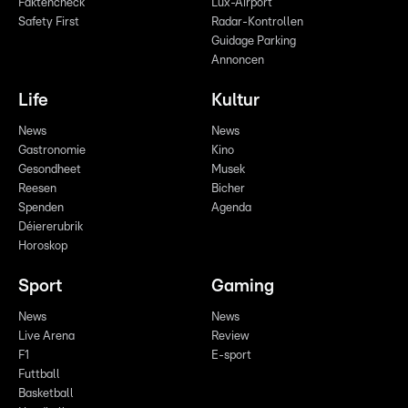
Faktencheck
Lux-Airport
Safety First
Radar-Kontrollen
Guidage Parking
Annoncen
Life
Kultur
News
News
Gastronomie
Kino
Gesondheet
Musek
Reesen
Bicher
Spenden
Agenda
Déiererubrik
Horoskop
Sport
Gaming
News
News
Live Arena
Review
F1
E-sport
Futtball
Basketball