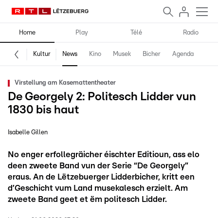
Home
Play
Télé
Radio
Kultur
News
Kino
Musek
Bicher
Agenda
Virstellung am Kasemattentheater
De Georgely 2: Politesch Lidder vun
1830 bis haut
Isabelle Gillen
No enger erfollegräicher éischter Editioun, ass elo
deen zweete Band vun der Serie “De Georgely”
eraus. An de Lëtzebuerger Lidderbicher, kritt een
d’Geschicht vum Land musekalesch erzielt. Am
zweete Band geet et ëm politesch Lidder.