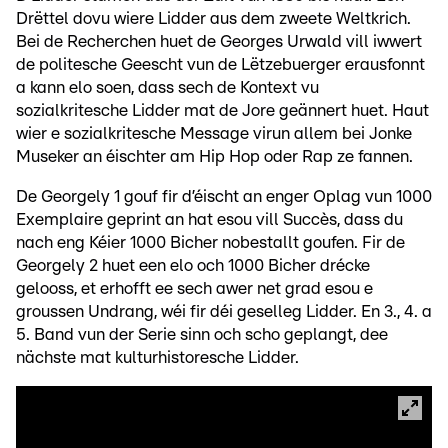
Drëttel dovu wiere Lidder aus dem zweete Weltkrich.
Bei de Recherchen huet de Georges Urwald vill iwwert
de politesche Geescht vun de Lëtzebuerger erausfonnt
a kann elo soen, dass sech de Kontext vu
sozialkritesche Lidder mat de Jore geännert huet. Haut
wier e sozialkritesche Message virun allem bei Jonke
Museker an éischter am Hip Hop oder Rap ze fannen.
De Georgely 1 gouf fir d’éischt an enger Oplag vun 1000
Exemplaire geprint an hat esou vill Succès, dass du
nach eng Kéier 1000 Bicher nobestallt goufen. Fir de
Georgely 2 huet een elo och 1000 Bicher drécke
gelooss, et erhofft ee sech awer net grad esou e
groussen Undrang, wéi fir déi geselleg Lidder. En 3., 4. a
5. Band vun der Serie sinn och scho geplangt, dee
nächste mat kulturhistoresche Lidder.