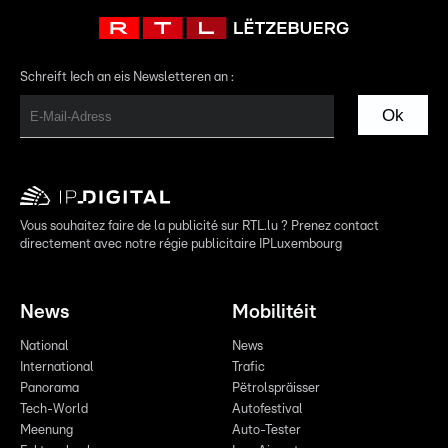
Schreift Iech an eis Newsletteren an :
Ok
Vous souhaitez faire de la publicité sur RTL.lu ? Prenez contact
directement avec notre régie publicitaire IPLuxembourg
News
Mobilitéit
National
News
International
Trafic
Panorama
Pëtrolspräisser
Tech-World
Autofestival
Meenung
Auto-Tester