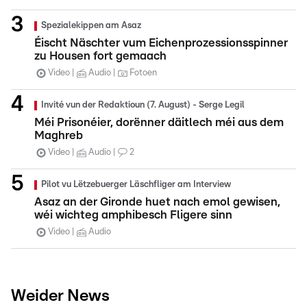
Spezialekippen am Asaz
Éischt Näschter vum Eichenprozessionsspinner
zu Housen fort gemaach
Video
Audio
Fotoen
Invité vun der Redaktioun (7. August) - Serge Legil
Méi Prisonéier, dorënner däitlech méi aus dem
Maghreb
Video
Audio
2
Pilot vu Lëtzebuerger Läschfliger am Interview
Asaz an der Gironde huet nach emol gewisen,
wéi wichteg amphibesch Fligere sinn
Video
Audio
Weider News