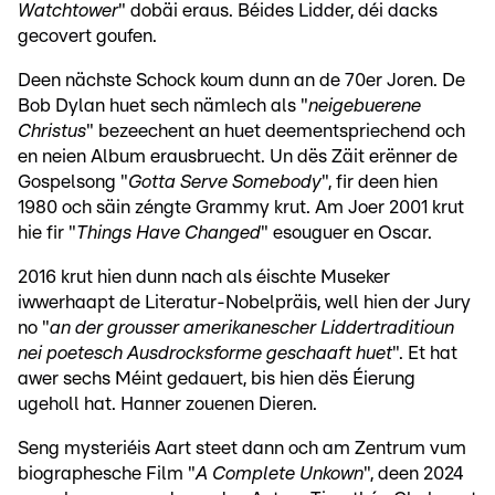
Watchtower
" dobäi eraus. Béides Lidder, déi dacks
gecovert goufen.
Deen nächste Schock koum dunn an de 70er Joren. De
Bob Dylan huet sech nämlech als "
neigebuerene
Christus
" bezeechent an huet deementspriechend och
en neien Album erausbruecht. Un dës Zäit erënner de
Gospelsong "
Gotta Serve Somebody
", fir deen hien
1980 och säin zéngte Grammy krut. Am Joer 2001 krut
hie fir "
Things Have Changed
" esouguer en Oscar.
2016 krut hien dunn nach als éischte Museker
iwwerhaapt de Literatur-Nobelpräis, well hien der Jury
no "
an der grousser amerikanescher Liddertraditioun
nei poetesch Ausdrocksforme geschaaft huet
". Et hat
awer sechs Méint gedauert, bis hien dës Éierung
ugeholl hat. Hanner zouenen Dieren.
Seng mysteriéis Aart steet dann och am Zentrum vum
biographesche Film "
A Complete Unkown
", deen 2024