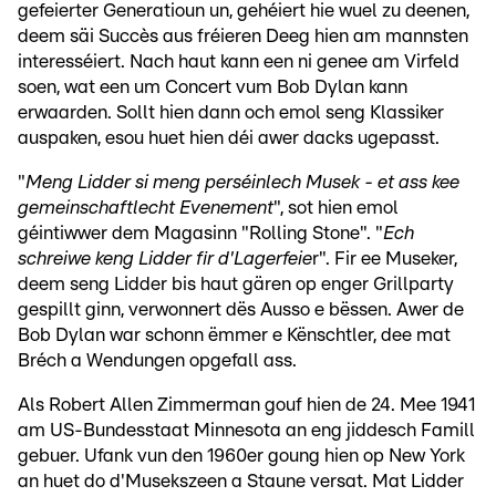
gefeierter Generatioun un, gehéiert hie wuel zu deenen,
deem säi Succès aus fréieren Deeg hien am mannsten
interesséiert. Nach haut kann een ni genee am Virfeld
soen, wat een um Concert vum Bob Dylan kann
erwaarden. Sollt hien dann och emol seng Klassiker
auspaken, esou huet hien déi awer dacks ugepasst.
"
Meng Lidder si meng perséinlech Musek - et ass kee
gemeinschaftlecht Evenement
", sot hien emol
géintiwwer dem Magasinn "Rolling Stone". "
Ech
schreiwe keng Lidder fir d'Lagerfeie
r". Fir ee Museker,
deem seng Lidder bis haut gären op enger Grillparty
gespillt ginn, verwonnert dës Ausso e bëssen. Awer de
Bob Dylan war schonn ëmmer e Kënschtler, dee mat
Bréch a Wendungen opgefall ass.
Als Robert Allen Zimmerman gouf hien de 24. Mee 1941
am US-Bundesstaat Minnesota an eng jiddesch Famill
gebuer. Ufank vun den 1960er goung hien op New York
an huet do d'Musekszeen a Staune versat. Mat Lidder