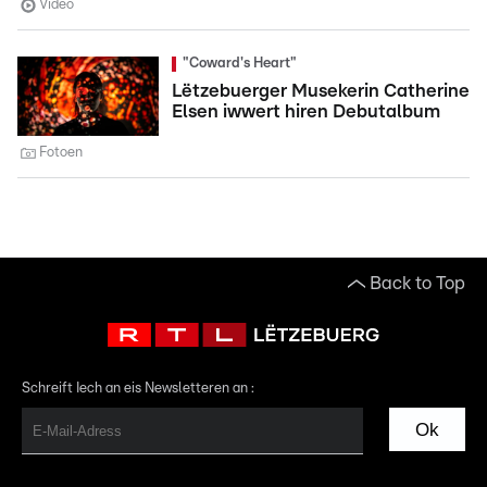
Video
"Coward's Heart"
Lëtzebuerger Musekerin Catherine
Elsen iwwert hiren Debutalbum
Fotoen
Back to Top
Schreift Iech an eis Newsletteren an :
Ok