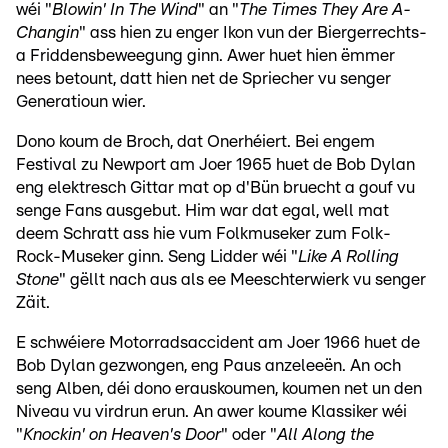
wéi "
Blowin' In The Wind
" an "
The Times They Are A-
Changin
" ass hien zu enger Ikon vun der Biergerrechts-
a Friddensbeweegung ginn. Awer huet hien ëmmer
nees betount, datt hien net de Spriecher vu senger
Generatioun wier.
Dono koum de Broch, dat Onerhéiert. Bei engem
Festival zu Newport am Joer 1965 huet de Bob Dylan
eng elektresch Gittar mat op d'Bün bruecht a gouf vu
senge Fans ausgebut. Him war dat egal, well mat
deem Schratt ass hie vum Folkmuseker zum Folk-
Rock-Museker ginn. Seng Lidder wéi "
Like A Rolling
Stone
" gëllt nach aus als ee Meeschterwierk vu senger
Zäit.
E schwéiere Motorradsaccident am Joer 1966 huet de
Bob Dylan gezwongen, eng Paus anzeleeën. An och
seng Alben, déi dono erauskoumen, koumen net un den
Niveau vu virdrun erun. An awer koume Klassiker wéi
"
Knockin' on Heaven's Door
" oder "
All Along the