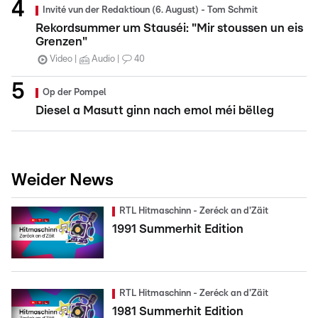
Invité vun der Redaktioun (6. August) - Tom Schmit
Rekordsummer um Stauséi: "Mir stoussen un eis
Grenzen"
Video
Audio
40
Op der Pompel
Diesel a Masutt ginn nach emol méi bëlleg
Weider News
RTL Hitmaschinn - Zeréck an d'Zäit
1991 Summerhit Edition
RTL Hitmaschinn - Zeréck an d'Zäit
1981 Summerhit Edition