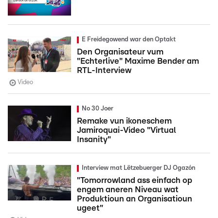
E Freidegowend war den Optakt
Den Organisateur vum
"Echterlive" Maxime Bender am
RTL-Interview
Video
No 30 Joer
Remake vun ikoneschem
Jamiroquai-Video "Virtual
Insanity"
Interview mat Lëtzebuerger DJ Ogazón
"Tomorrowland ass einfach op
engem aneren Niveau wat
Produktioun an Organisatioun
ugeet"