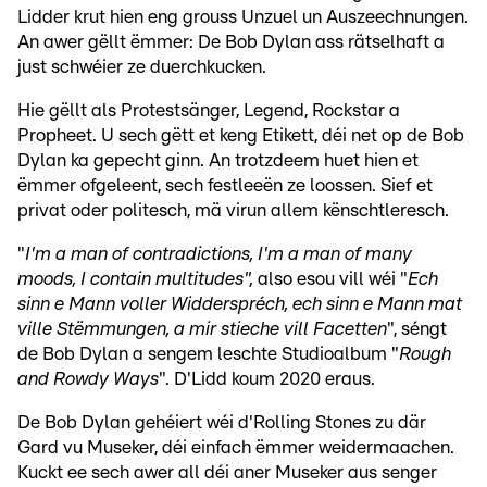
Lidder krut hien eng grouss Unzuel un Auszeechnungen.
An awer gëllt ëmmer: De Bob Dylan ass rätselhaft a
just schwéier ze duerchkucken.
Hie gëllt als Protestsänger, Legend, Rockstar a
Propheet. U sech gëtt et keng Etikett, déi net op de Bob
Dylan ka gepecht ginn. An trotzdeem huet hien et
ëmmer ofgeleent, sech festleeën ze loossen. Sief et
privat oder politesch, mä virun allem kënschtleresch.
"
I'm a man of contradictions, I'm a man of many
moods, I contain multitudes",
also esou vill wéi "
Ech
sinn e Mann voller Widderspréch, ech sinn e Mann mat
ville Stëmmungen, a mir stieche vill Facetten
", séngt
de Bob Dylan a sengem leschte Studioalbum "
Rough
and Rowdy Ways
". D'Lidd koum 2020 eraus.
De Bob Dylan gehéiert wéi d'Rolling Stones zu där
Gard vu Museker, déi einfach ëmmer weidermaachen.
Kuckt ee sech awer all déi aner Museker aus senger