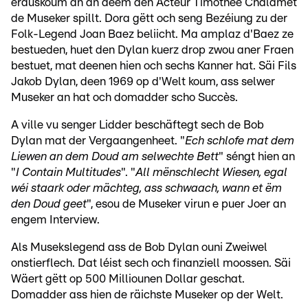
erauskoum an an deem den Acteur Timothée Chalamet
de Museker spillt. Dora gëtt och seng Bezéiung zu der
Folk-Legend Joan Baez beliicht. Ma amplaz d'Baez ze
bestueden, huet den Dylan kuerz drop zwou aner Fraen
bestuet, mat deenen hien och sechs Kanner hat. Säi Fils
Jakob Dylan, deen 1969 op d'Welt koum, ass selwer
Museker an hat och domadder scho Succès.
A ville vu senger Lidder beschäftegt sech de Bob
Dylan mat der Vergaangenheet. "
Ech schlofe mat dem
Liewen an dem Doud am selwechte Bett
" séngt hien an
"
I Contain Multitudes
". "
All mënschlecht Wiesen, egal
wéi staark oder mächteg, ass schwaach, wann et ëm
den Doud geet
", esou de Museker virun e puer Joer an
engem Interview.
Als Musekslegend ass de Bob Dylan ouni Zweiwel
onstierflech. Dat léist sech och finanziell moossen. Säi
Wäert gëtt op 500 Milliounen Dollar geschat.
Domadder ass hien de räichste Museker op der Welt.