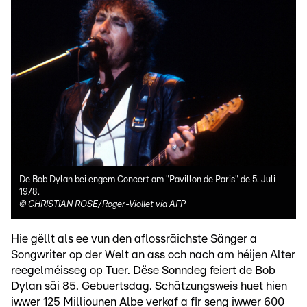
De Bob Dylan bei engem Concert am "Pavillon de Paris" de 5. Juli
1978.
©
CHRISTIAN ROSE/Roger-Viollet via AFP
Hie gëllt als ee vun den aflossräichste Sänger a
Songwriter op der Welt an ass och nach am héijen Alter
reegelméisseg op Tuer. Dëse Sonndeg feiert de Bob
Dylan säi 85. Gebuertsdag. Schätzungsweis huet hien
iwwer 125 Milliounen Albe verkaf a fir seng iwwer 600