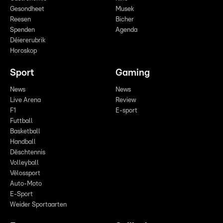
Gesondheet
Musek
Reesen
Bicher
Spenden
Agenda
Déiererubrik
Horoskop
Sport
Gaming
News
News
Live Arena
Review
F1
E-sport
Futtball
Basketball
Handball
Dëschtennis
Volleyball
Vëlossport
Auto-Moto
E-Sport
Weider Sportaarten