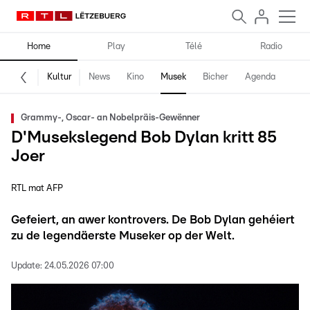
Home
Play
Télé
Radio
Kultur
News
Kino
Musek
Bicher
Agenda
Grammy-, Oscar- an Nobelpräis-Gewënner
D'Musekslegend Bob Dylan kritt 85
Joer
RTL mat AFP
Gefeiert, an awer kontrovers. De Bob Dylan gehéiert
zu de legendäerste Museker op der Welt.
Update:
24.05.2026 07:00