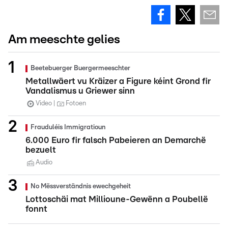
Am meeschte gelies
Beetebuerger Buergermeeschter
Metallwäert vu Kräizer a Figure kéint Grond fir
Vandalismus u Griewer sinn
Video
Fotoen
Frauduléis Immigratioun
6.000 Euro fir falsch Pabeieren an Demarchë
bezuelt
Audio
No Mëssverständnis ewechgeheit
Lottoschäi mat Millioune-Gewënn a Poubellë
fonnt