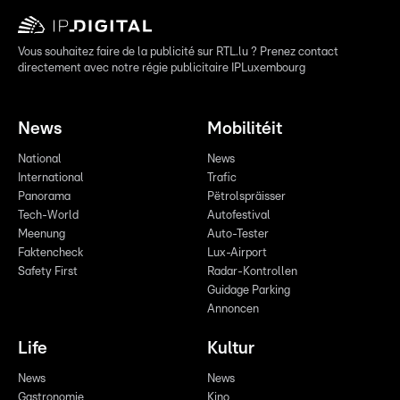
Vous souhaitez faire de la publicité sur RTL.lu ? Prenez contact
directement avec notre régie publicitaire IPLuxembourg
News
Mobilitéit
National
News
International
Trafic
Panorama
Pëtrolspräisser
Tech-World
Autofestival
Meenung
Auto-Tester
Faktencheck
Lux-Airport
Safety First
Radar-Kontrollen
Guidage Parking
Annoncen
Life
Kultur
News
News
Gastronomie
Kino