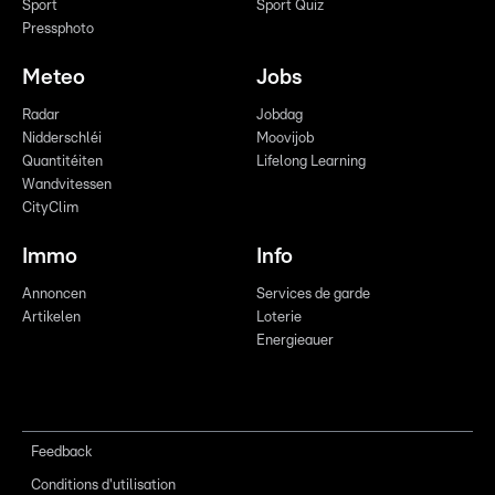
Sport
Sport Quiz
Pressphoto
Meteo
Jobs
Radar
Jobdag
Nidderschléi
Moovijob
Quantitéiten
Lifelong Learning
Wandvitessen
CityClim
Immo
Info
Annoncen
Services de garde
Artikelen
Loterie
Energieauer
Feedback
Conditions d'utilisation