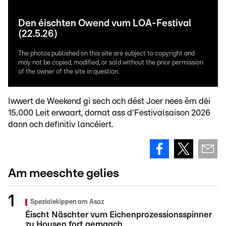
Den éischten Owend vum LOA-Festival
(22.5.26)
The photos published on this site are subject to copyright and
may not be copied, modified, or sold without the prior permission
of the owner of the site in question.
Iwwert de Weekend gi sech och dëst Joer nees ëm déi
15.000 Leit erwaart, domat ass d'Festivalsaison 2026
dann och definitiv lancéiert.
Am meeschte gelies
Spezialekippen am Asaz
Éischt Näschter vum Eichenprozessionsspinner
zu Housen fort gemaach