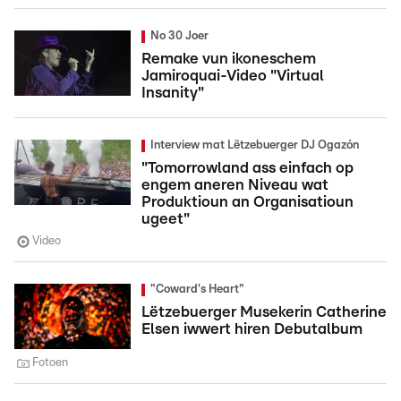
No 30 Joer
Remake vun ikoneschem
Jamiroquai-Video "Virtual
Insanity"
Interview mat Lëtzebuerger DJ Ogazón
"Tomorrowland ass einfach op
engem aneren Niveau wat
Produktioun an Organisatioun
ugeet"
Video
"Coward's Heart"
Lëtzebuerger Musekerin Catherine
Elsen iwwert hiren Debutalbum
Fotoen