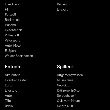
Live Arena
Review
F1
E-sport
Futtball
Basketball
Handball
Dëschtennis
Volleyball
Vëlossport
Auto-Moto
E-Sport
Weider Sportaarten
Fotoen
Spilleck
Aktualitéit
Allgemengwëssen
Events a Fester
Musek Quiz
Kultur
Geo Quiz
Lifestyle
Kräizwuerträtsel
Auto
Sproochespill
Télé
Quiz vum Mount
Radio
Déiere Quiz