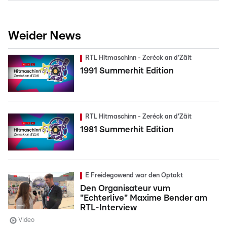
Weider News
RTL Hitmaschinn - Zeréck an d'Zäit
1991 Summerhit Edition
RTL Hitmaschinn - Zeréck an d'Zäit
1981 Summerhit Edition
E Freidegowend war den Optakt
Den Organisateur vum
"Echterlive" Maxime Bender am
RTL-Interview
Video