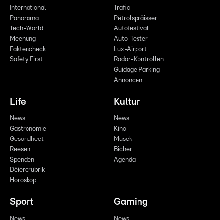
International
Trafic
Panorama
Pëtrolspräisser
Tech-World
Autofestival
Meenung
Auto-Tester
Faktencheck
Lux-Airport
Safety First
Radar-Kontrollen
Guidage Parking
Annoncen
Life
Kultur
News
News
Gastronomie
Kino
Gesondheet
Musek
Reesen
Bicher
Spenden
Agenda
Déiererubrik
Horoskop
Sport
Gaming
News
News