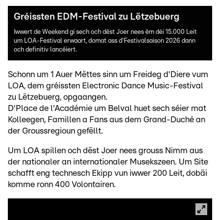
Gréissten EDM-Festival zu Lëtzebuerg
Iwwert de Weekend gi sech och dëst Joer nees ëm déi 15.000 Leit
um LOA-Festival erwaart, domat ass d'Festivalsaison 2026 dann
och definitiv lancéiert.
Schonn um 1 Auer Mëttes sinn um Freideg d'Diere vum
LOA, dem gréissten Electronic Dance Music-Festival
zu Lëtzebuerg, opgaangen.
D'Place de l'Académie um Belval huet sech séier mat
Kolleegen, Famillen a Fans aus dem Grand-Duché an
der Groussregioun gefëllt.
Um LOA spillen och dëst Joer nees grouss Nimm aus
der nationaler an internationaler Musekszeen. Um Site
schafft eng technesch Ekipp vun iwwer 200 Leit, dobäi
komme ronn 400 Volontairen.