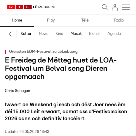
Home
Play
Télé
Radio
Kultur
News
Kino
Musek
Bicher
Agenda
Gréissten EDM-Festival zu Lëtzebuerg
E Freideg de Mëtteg huet de LOA-
Festival um Belval seng Dieren
opgemaach
Chris Schagen
Iwwert de Weekend gi sech och dëst Joer nees ëm
déi 15.000 Leit erwaart, domat ass d'Festivalsaison
2026 dann och definitiv lancéiert.
Update:
23.05.2026 18:43