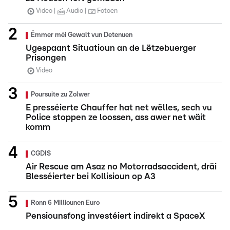
Video
Audio
Fotoen
Ëmmer méi Gewalt vun Detenuen
Ugespaant Situatioun an de Lëtzebuerger
Prisongen
Video
Poursuite zu Zolwer
E presséierte Chauffer hat net wëlles, sech vu
Police stoppen ze loossen, ass awer net wäit
komm
CGDIS
Air Rescue am Asaz no Motorradsaccident, dräi
Blesséierter bei Kollisioun op A3
Ronn 6 Milliounen Euro
Pensiounsfong investéiert indirekt a SpaceX