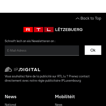
Back to Top
Schreift Iech an eis Newsletteren an :
Ok
Vous souhaitez faire de la publicité sur RTL.lu ? Prenez contact
directement avec notre régie publicitaire IPLuxembourg
News
Mobilitéit
National
News