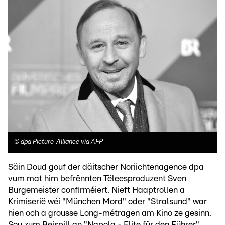
©
dpa Picture-Alliance via AFP
Säin Doud gouf der däitscher Noriichtenagence dpa
vum mat him befrënnten Tëleesproduzent Sven
Burgemeister confirméiert. Nieft Haaptrollen a
Krimiserië wéi "München Mord" oder "Stralsund" war
hien och a grousse Long-métragen am Kino ze gesinn.
Sou zum Beispill an "Napola - Elite für den Führer",