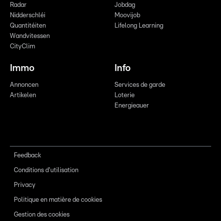
Radar
Jobdag
Nidderschléi
Moovijob
Quantitéiten
Lifelong Learning
Wandvitessen
CityClim
Immo
Info
Annoncen
Services de garde
Artikelen
Loterie
Energieauer
Feedback
Conditions d'utilisation
Privacy
Politique en matière de cookies
Gestion des cookies