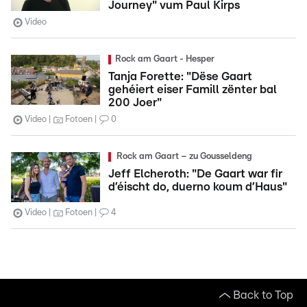
Journey" vum Paul Kirps
Video
Rock am Gaart - Hesper
Tanja Forette: "Dëse Gaart
gehéiert eiser Famill zënter bal
200 Joer"
Video
Fotoen
0
Rock am Gaart – zu Gousseldeng
Jeff Elcheroth: "De Gaart war fir
d’éischt do, duerno koum d’Haus"
Video
Fotoen
4
Back to Top