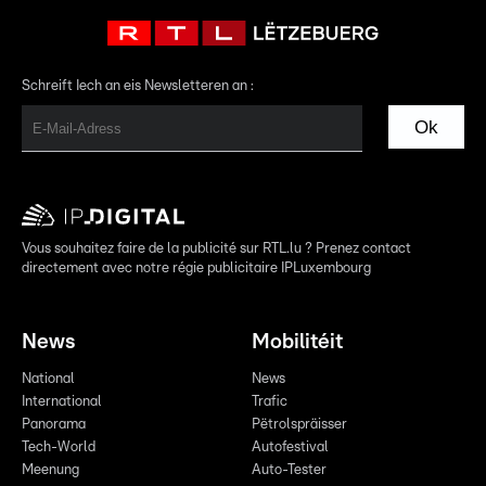
Schreift Iech an eis Newsletteren an :
Ok
Vous souhaitez faire de la publicité sur RTL.lu ? Prenez contact
directement avec notre régie publicitaire IPLuxembourg
News
Mobilitéit
National
News
International
Trafic
Panorama
Pëtrolspräisser
Tech-World
Autofestival
Meenung
Auto-Tester