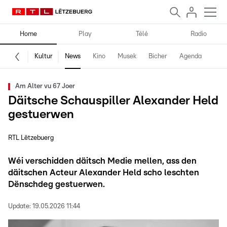
Home
Play
Télé
Radio
Kultur
News
Kino
Musek
Bicher
Agenda
Am Alter vu 67 Joer
Däitsche Schauspiller Alexander Held
gestuerwen
RTL Lëtzebuerg
Wéi verschidden däitsch Medie mellen, ass den
däitschen Acteur Alexander Held scho leschten
Dënschdeg gestuerwen.
Update:
19.05.2026 11:44