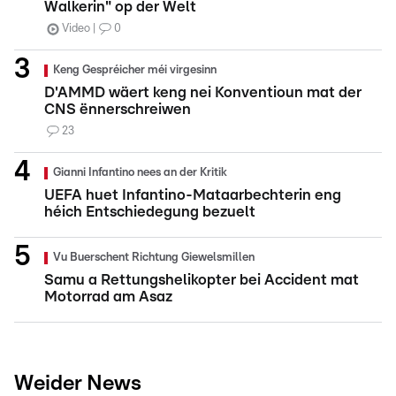
Walkerin" op der Welt
Video
0
Keng Gespréicher méi virgesinn
D'AMMD wäert keng nei Konventioun mat der
CNS ënnerschreiwen
23
Gianni Infantino nees an der Kritik
UEFA huet Infantino-Mataarbechterin eng
héich Entschiedegung bezuelt
Vu Buerschent Richtung Giewelsmillen
Samu a Rettungshelikopter bei Accident mat
Motorrad am Asaz
Weider News