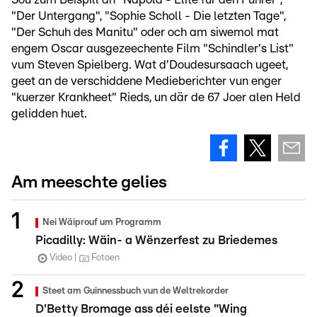
"Der Untergang", "Sophie Scholl - Die letzten Tage",
"Der Schuh des Manitu" oder och am siwemol mat
engem Oscar ausgezeechente Film "Schindler's List"
vum Steven Spielberg. Wat d'Doudesursaach ugeet,
geet an de verschiddene Medieberichter vun enger
"kuerzer Krankheet" Rieds, un där de 67 Joer alen Held
gelidden huet.
Am meeschte gelies
Nei Wäiprouf um Programm
Picadilly: Wäin- a Wënzerfest zu Briedemes
Video
Fotoen
Steet am Guinnessbuch vun de Weltrekorder
D'Betty Bromage ass déi eelste "Wing