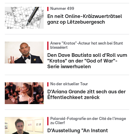
Nummer 499
En neit Online-Kräizwuerträtsel
ganz op Lëtzebuergesch
Anere "Kratos"-Acteur hat sech bei Stunt
blesséiert
Den Dave Bautista soll d'Roll vum
"Kratos" an der "God of War"-
Serie iwwerhuelen
No der aktueller Tour
D'Ariana Grande zitt sech aus der
Ëffentlechkeet zeréck
Polaroid-Fotografie an der Cité de l'image
zu Clierf
D'Ausstellung "An Instant