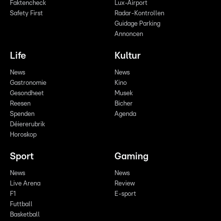
Faktencheck
Lux-Airport
Safety First
Radar-Kontrollen
Guidage Parking
Annoncen
Life
Kultur
News
News
Gastronomie
Kino
Gesondheet
Musek
Reesen
Bicher
Spenden
Agenda
Déiererubrik
Horoskop
Sport
Gaming
News
News
Live Arena
Review
F1
E-sport
Futtball
Basketball