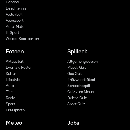
Handball
Dëschtennis
Volleyball
Vëlossport
Auto-Moto
E-Sport
Weider Sportaarten
Fotoen
Spilleck
Aktualitéit
Allgemengwëssen
Events a Fester
Musek Quiz
Kultur
Geo Quiz
Lifestyle
Kräizwuerträtsel
Auto
Sproochespill
Télé
Quiz vum Mount
Radio
Déiere Quiz
Sport
Sport Quiz
Pressphoto
Meteo
Jobs