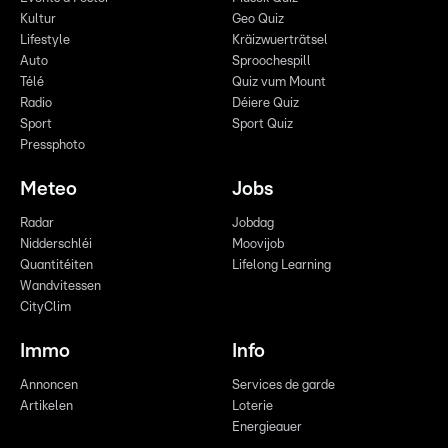
Kultur
Geo Quiz
Lifestyle
Kräizwuerträtsel
Auto
Sproochespill
Télé
Quiz vum Mount
Radio
Déiere Quiz
Sport
Sport Quiz
Pressphoto
Meteo
Jobs
Radar
Jobdag
Nidderschléi
Moovijob
Quantitéiten
Lifelong Learning
Wandvitessen
CityClim
Immo
Info
Annoncen
Services de garde
Artikelen
Loterie
Energieauer