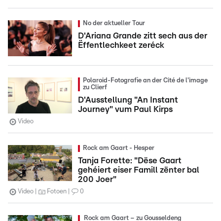
No der aktueller Tour
D'Ariana Grande zitt sech aus der
Ëffentlechkeet zeréck
Polaroid-Fotografie an der Cité de l'image
zu Clierf
D'Ausstellung "An Instant
Journey" vum Paul Kirps
Video
Rock am Gaart - Hesper
Tanja Forette: "Dëse Gaart
gehéiert eiser Famill zënter bal
200 Joer"
Video
Fotoen
0
Rock am Gaart – zu Gousseldeng