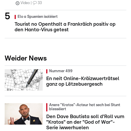
Video
33
Elo a Spuenien isoléiert
Tourist no Openthalt a Frankräich positiv op
den Hanta-Virus getest
Weider News
Nummer 499
En neit Online-Kräizwuerträtsel
ganz op Lëtzebuergesch
Anere "Kratos"-Acteur hat sech bei Stunt
blesséiert
Den Dave Bautista soll d'Roll vum
"Kratos" an der "God of War"-
Serie iwwerhuelen