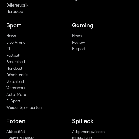
Déiererubrik
Horoskop
Sport
Gaming
News
News
Live Arena
Review
F1
E-sport
Futtball
Basketball
Handball
Dëschtennis
Volleyball
Vëlossport
Auto-Moto
E-Sport
Weider Sportaarten
Fotoen
Spilleck
Aktualitéit
Allgemengwëssen
Events a Fester
Musek Quiz