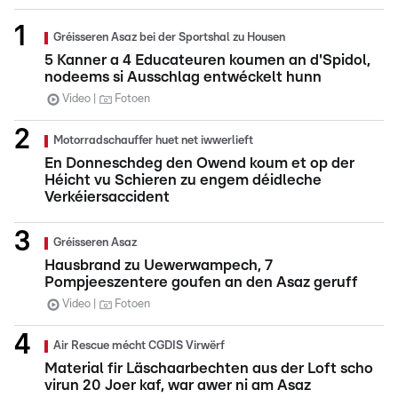
Gréisseren Asaz bei der Sportshal zu Housen
5 Kanner a 4 Educateuren koumen an d'Spidol,
nodeems si Ausschlag entwéckelt hunn
Video
Fotoen
Motorradschauffer huet net iwwerlieft
En Donneschdeg den Owend koum et op der
Héicht vu Schieren zu engem déidleche
Verkéiersaccident
Gréisseren Asaz
Hausbrand zu Uewerwampech, 7
Pompjeeszentere goufen an den Asaz geruff
Video
Fotoen
Air Rescue mécht CGDIS Virwërf
Material fir Läschaarbechten aus der Loft scho
virun 20 Joer kaf, war awer ni am Asaz