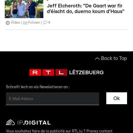
Jeff Elcheroth: "De Gaart war fir
d’éischt do, duerno koum d’Haus"
Video
Fotoen
4
Back to Top
Schreift Iech an eis Newsletteren an :
Ok
Vous souhaitez faire de la publicité sur RTL.lu ? Prenez contact