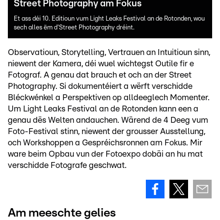
Street Photography am Fokus
Et ass déi 10. Editioun vum Light Leaks Festival an de Rotonden, wou
sech alles ëm d'Street Photography dréint.
Observatioun, Storytelling, Vertrauen an Intuitioun sinn,
niewent der Kamera, déi wuel wichtegst Outile fir e
Fotograf. A genau dat brauch et och an der Street
Photography. Si dokumentéiert a wërft verschidde
Bléckwénkel a Perspektiven op alldeeglech Momenter.
Um Light Leaks Festival an de Rotonden kann een a
genau dës Welten andauchen. Wärend de 4 Deeg vum
Foto-Festival stinn, niewent der grousser Ausstellung,
och Workshoppen a Gespréichsronnen am Fokus. Mir
ware beim Opbau vun der Fotoexpo dobäi an hu mat
verschidde Fotografe geschwat.
Am meeschte gelies