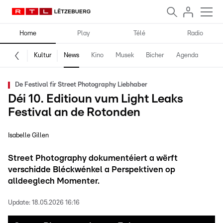
Home
Play
Télé
Radio
Kultur
News
Kino
Musek
Bicher
Agenda
De Festival fir Street Photography Liebhaber
Déi 10. Editioun vum Light Leaks
Festival an de Rotonden
Isabelle Gillen
Street Photography dokumentéiert a wërft
verschidde Bléckwénkel a Perspektiven op
alldeeglech Momenter.
Update:
18.05.2026 16:16