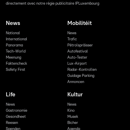
directement avec notre régie publicitaire IPLuxembourg
News
Mobilitéit
National
News
International
Trafic
Panorama
Pëtrolspräisser
Tech-World
Autofestival
Meenung
Auto-Tester
Faktencheck
Lux-Airport
Safety First
Radar-Kontrollen
Guidage Parking
Annoncen
Life
Kultur
News
News
Gastronomie
Kino
Gesondheet
Musek
Reesen
Bicher
Spenden
Agenda