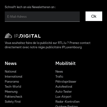
Schreift Iech an eis Newsletteren an :
Ok
Vous souhaitez faire de la publicité sur RTL.lu ? Prenez contact
directement avec notre régie publicitaire IPLuxembourg
News
Mobilitéit
National
News
International
Trafic
Panorama
Pëtrolspräisser
Tech-World
Autofestival
Meenung
Auto-Tester
Faktencheck
Lux-Airport
Safety First
Radar-Kontrollen
Guidage Parking