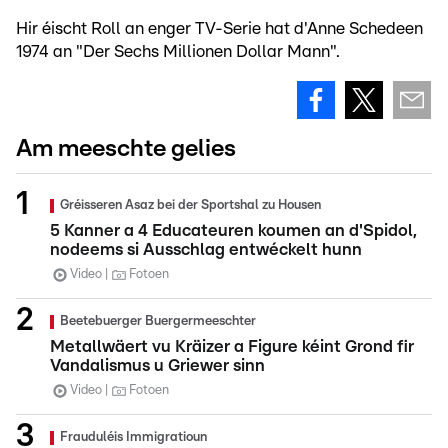
Hir éischt Roll an enger TV-Serie hat d'Anne Schedeen
1974 an "Der Sechs Millionen Dollar Mann".
Am meeschte gelies
Gréisseren Asaz bei der Sportshal zu Housen
5 Kanner a 4 Educateuren koumen an d'Spidol,
nodeems si Ausschlag entwéckelt hunn
Video
Fotoen
Beetebuerger Buergermeeschter
Metallwäert vu Kräizer a Figure kéint Grond fir
Vandalismus u Griewer sinn
Video
Fotoen
Frauduléis Immigratioun