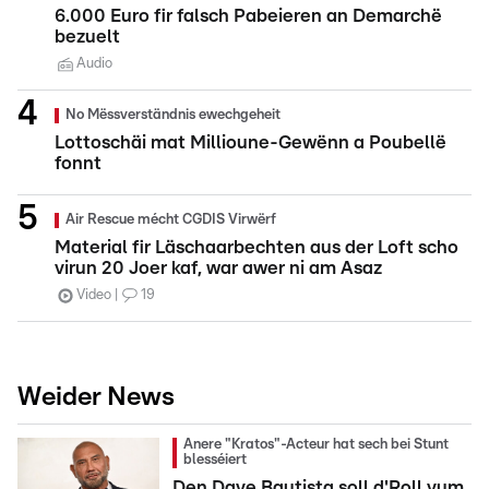
6.000 Euro fir falsch Pabeieren an Demarchë
bezuelt
Audio
No Mëssverständnis ewechgeheit
Lottoschäi mat Millioune-Gewënn a Poubellë
fonnt
Air Rescue mécht CGDIS Virwërf
Material fir Läschaarbechten aus der Loft scho
virun 20 Joer kaf, war awer ni am Asaz
Video
19
Weider News
Anere "Kratos"-Acteur hat sech bei Stunt
blesséiert
Den Dave Bautista soll d'Roll vum