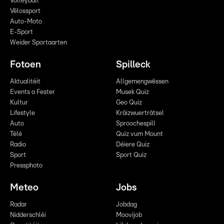
Volleyball
Vëlossport
Auto-Moto
E-Sport
Weider Sportaarten
Fotoen
Spilleck
Aktualitéit
Allgemengwëssen
Events a Fester
Musek Quiz
Kultur
Geo Quiz
Lifestyle
Kräizwuerträtsel
Auto
Sproochespill
Télé
Quiz vum Mount
Radio
Déiere Quiz
Sport
Sport Quiz
Pressphoto
Meteo
Jobs
Radar
Jobdag
Nidderschléi
Moovijob