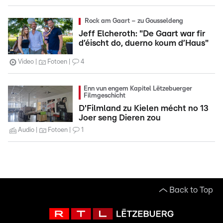
Rock am Gaart – zu Gousseldeng
Jeff Elcheroth: "De Gaart war fir
d’éischt do, duerno koum d’Haus"
Video
Fotoen
4
Enn vun engem Kapitel Lëtzebuerger
Filmgeschicht
D'Filmland zu Kielen mécht no 13
Joer seng Dieren zou
Audio
Fotoen
1
Back to Top