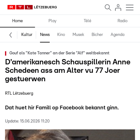
Home
Play
Télé
Radio
Kultur
News
Kino
Musek
Bicher
Agenda
Gouf als "Kate Tanner" an der Serie "Alf" weltbekannt
D'amerikanesch Schauspillerin Anne
Schedeen ass am Alter vu 77 Joer
gestuerwen
RTL Lëtzebuerg
Dat huet hir Famill op Facebook bekannt ginn.
Update:
15.06.2026 11:20