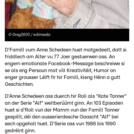
©
Greg2600 / wikimedia
D'Famill vum Anne Schedeen huet matgedeelt, datt si
friddlech am Alter vu 77 Joer gestuerwen ass. An
engem emotionale Facebook-Message beschreiwe si
se als eng Persoun mat vill Kreativitéit, Humor an
enger grousser Léift fir hir Famill, kleng Hënn a gutt
Geschichten.
D'Anne Schedeen ass duerch hir Roll als "Kate Tanner"
an der Serie "Alf" weltberüümt ginn. An 103 Episoden
huet si d'Roll vun der Mamm vun der Famill Tanner
gespillt, déi den ausserierdesche Gaascht "Alf" bei
sech opgeholl huet. D'Serie ass vun 1986 bis 1990
gedréint ginn.