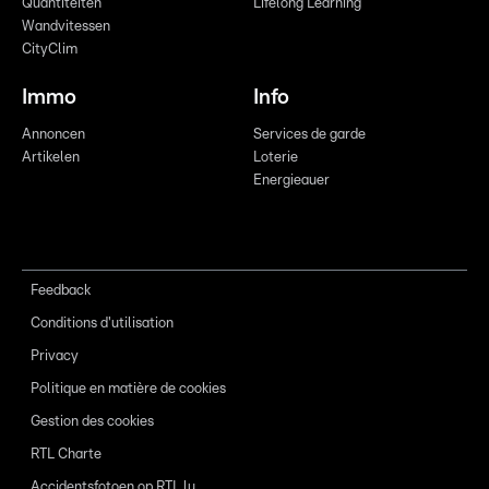
Quantitéiten
Lifelong Learning
Wandvitessen
CityClim
Immo
Info
Annoncen
Services de garde
Artikelen
Loterie
Energieauer
Feedback
Conditions d'utilisation
Privacy
Politique en matière de cookies
Gestion des cookies
RTL Charte
Accidentsfotoen op RTL.lu