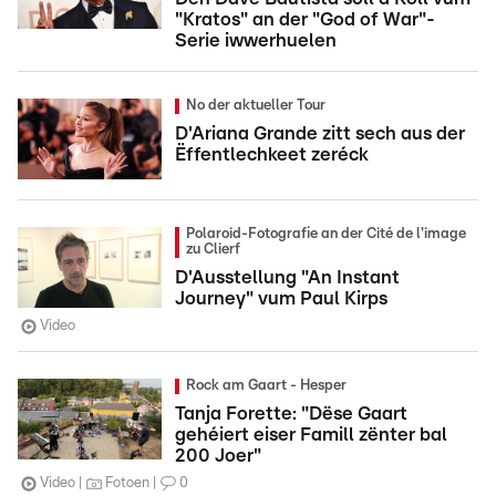
"Kratos" an der "God of War"-
Serie iwwerhuelen
No der aktueller Tour
D'Ariana Grande zitt sech aus der
Ëffentlechkeet zeréck
Polaroid-Fotografie an der Cité de l'image
zu Clierf
D'Ausstellung "An Instant
Journey" vum Paul Kirps
Video
Rock am Gaart - Hesper
Tanja Forette: "Dëse Gaart
gehéiert eiser Famill zënter bal
200 Joer"
Video
Fotoen
0