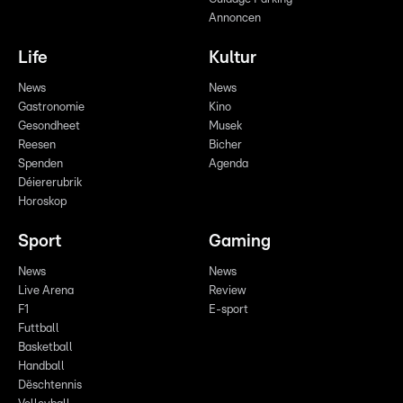
Annoncen
Life
Kultur
News
News
Gastronomie
Kino
Gesondheet
Musek
Reesen
Bicher
Spenden
Agenda
Déiererubrik
Horoskop
Sport
Gaming
News
News
Live Arena
Review
F1
E-sport
Futtball
Basketball
Handball
Dëschtennis