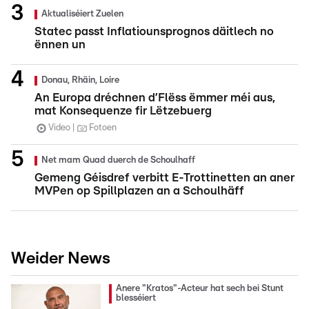
Aktualiséiert Zuelen
Statec passt Inflatiounsprognos däitlech no
ënnen un
Donau, Rhäin, Loire
An Europa dréchnen d’Flëss ëmmer méi aus,
mat Konsequenze fir Lëtzebuerg
Video
Fotoen
Net mam Quad duerch de Schoulhaff
Gemeng Géisdref verbitt E-Trottinetten an aner
MVPen op Spillplazen an a Schoulhäff
Weider News
Anere "Kratos"-Acteur hat sech bei Stunt
blesséiert