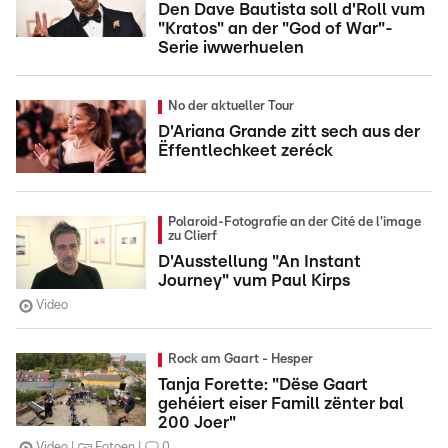
Den Dave Bautista soll d'Roll vum
"Kratos" an der "God of War"-
Serie iwwerhuelen
No der aktueller Tour
D'Ariana Grande zitt sech aus der
Ëffentlechkeet zeréck
Polaroid-Fotografie an der Cité de l'image
zu Clierf
D'Ausstellung "An Instant
Journey" vum Paul Kirps
Video
Rock am Gaart - Hesper
Tanja Forette: "Dëse Gaart
gehéiert eiser Famill zënter bal
200 Joer"
Video
Fotoen
0