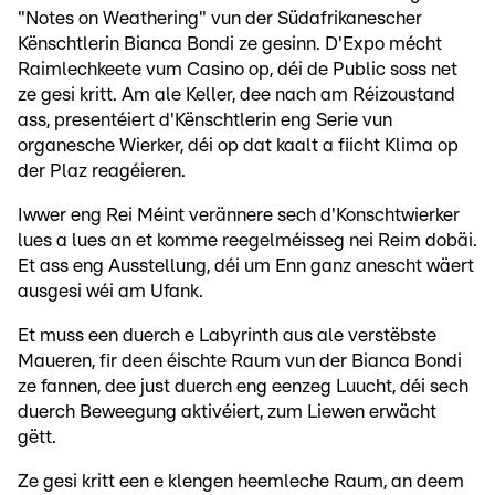
"Notes on Weathering" vun der Südafrikanescher
Kënschtlerin Bianca Bondi ze gesinn. D'Expo mécht
Raimlechkeete vum Casino op, déi de Public soss net
ze gesi kritt. Am ale Keller, dee nach am Réizoustand
ass, presentéiert d'Kënschtlerin eng Serie vun
organesche Wierker, déi op dat kaalt a fiicht Klima op
der Plaz reagéieren.
Iwwer eng Rei Méint verännere sech d'Konschtwierker
lues a lues an et komme reegelméisseg nei Reim dobäi.
Et ass eng Ausstellung, déi um Enn ganz anescht wäert
ausgesi wéi am Ufank.
Et muss een duerch e Labyrinth aus ale verstëbste
Maueren, fir deen éischte Raum vun der Bianca Bondi
ze fannen, dee just duerch eng eenzeg Luucht, déi sech
duerch Beweegung aktivéiert, zum Liewen erwächt
gëtt.
Ze gesi kritt een e klengen heemleche Raum, an deem