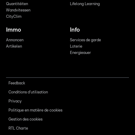
Quantitéiten
Lifelong Learning
Wandvitessen
CityClim
Immo
Info
Annoncen
Services de garde
Artikelen
Loterie
Energieauer
Feedback
Conditions d'utilisation
Privacy
Politique en matière de cookies
Gestion des cookies
RTL Charte