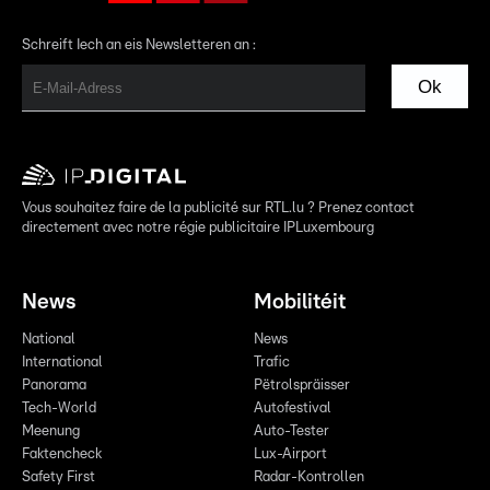
Schreift Iech an eis Newsletteren an :
Ok
Vous souhaitez faire de la publicité sur RTL.lu ? Prenez contact
directement avec notre régie publicitaire IPLuxembourg
News
Mobilitéit
National
News
International
Trafic
Panorama
Pëtrolspräisser
Tech-World
Autofestival
Meenung
Auto-Tester
Faktencheck
Lux-Airport
Safety First
Radar-Kontrollen