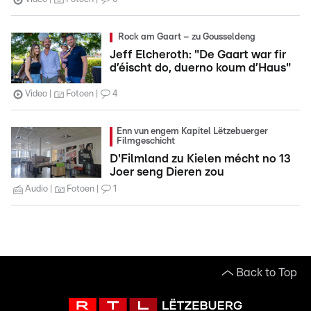
Rock am Gaart – zu Gousseldeng
Jeff Elcheroth: "De Gaart war fir
d’éischt do, duerno koum d’Haus"
Video
Fotoen
4
Enn vun engem Kapitel Lëtzebuerger
Filmgeschicht
D'Filmland zu Kielen mécht no 13
Joer seng Dieren zou
Audio
Fotoen
1
Back to Top