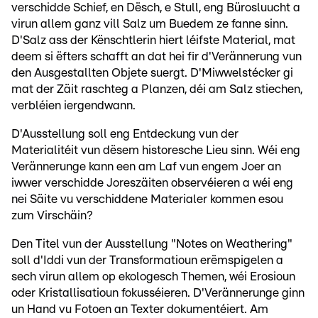
verschidde Schief, en Dësch, e Stull, eng Bürosluucht a
virun allem ganz vill Salz um Buedem ze fanne sinn.
D'Salz ass der Kënschtlerin hiert léifste Material, mat
deem si ëfters schafft an dat hei fir d'Verännerung vun
den Ausgestallten Objete suergt. D'Miwwelstécker gi
mat der Zäit raschteg a Planzen, déi am Salz stiechen,
verbléien iergendwann.
D'Ausstellung soll eng Entdeckung vun der
Materialitéit vun dësem historesche Lieu sinn. Wéi eng
Verännerunge kann een am Laf vun engem Joer an
iwwer verschidde Joreszäiten observéieren a wéi eng
nei Säite vu verschiddene Materialer kommen esou
zum Virschäin?
Den Titel vun der Ausstellung "Notes on Weathering"
soll d'Iddi vun der Transformatioun erëmspigelen a
sech virun allem op ekologesch Themen, wéi Erosioun
oder Kristallisatioun fokusséieren. D'Verännerunge ginn
un Hand vu Fotoen an Texter dokumentéiert. Am