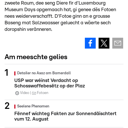
zweete Raum, dee seng Diere fir d'Luxembourg
Museum Days opgemaach hat, gi genee dës Fotoen
nees weiderverschafft. D'Fotoe ginn an e grousse
Baseng mat Salzwaasser geluecht a wäerte sech
doropshin veränneren.
Am meeschte gelies
Detailer no Asaz am Bamerdall
USP war wéinst Verdacht op
Schosswaffebesëtz op der Plaz
Video
Fotoen
Seelene Phenomen
Fënnef wichteg Fakten zur Sonnendäischtert
vum 12. August