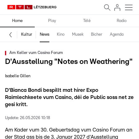
Home
Play
Télé
Radio
Kultur
News
Kino
Musek
Bicher
Agenda
Am Keller vum Casino Forum
D'Ausstellung "Notes on Weathering"
Isabelle Gillen
D'Bianca Bondi bespillt mat hirer Expo
Raimlechkeete vum Casino, déi de Public soss net ze
gesi kritt.
Update:
26.05.2026 10:18
Am Kader vum 30. Gebuertsdag vum Casino Forum an
der Stad ass bis de 3. Januar 2027 d'Ausstellung