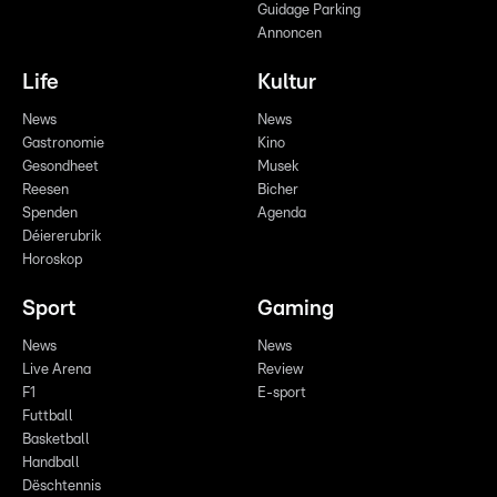
Guidage Parking
Annoncen
Life
Kultur
News
News
Gastronomie
Kino
Gesondheet
Musek
Reesen
Bicher
Spenden
Agenda
Déiererubrik
Horoskop
Sport
Gaming
News
News
Live Arena
Review
F1
E-sport
Futtball
Basketball
Handball
Dëschtennis