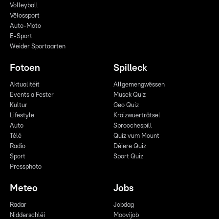
Volleyball
Vëlossport
Auto-Moto
E-Sport
Weider Sportaarten
Fotoen
Spilleck
Aktualitéit
Allgemengwëssen
Events a Fester
Musek Quiz
Kultur
Geo Quiz
Lifestyle
Kräizwuerträtsel
Auto
Sproochespill
Télé
Quiz vum Mount
Radio
Déiere Quiz
Sport
Sport Quiz
Pressphoto
Meteo
Jobs
Radar
Jobdag
Nidderschléi
Moovijob