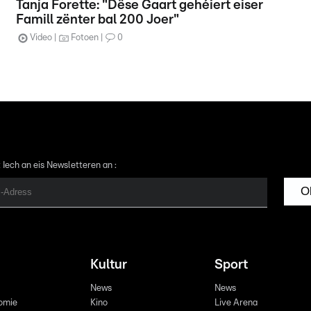
Tanja Forette: "Dëse Gaart gehéiert eiser
Famill zënter bal 200 Joer"
Video
Fotoen
0
 Iech an eis Newsletteren an :
O
Kultur
Sport
News
News
omie
Kino
Live Arena