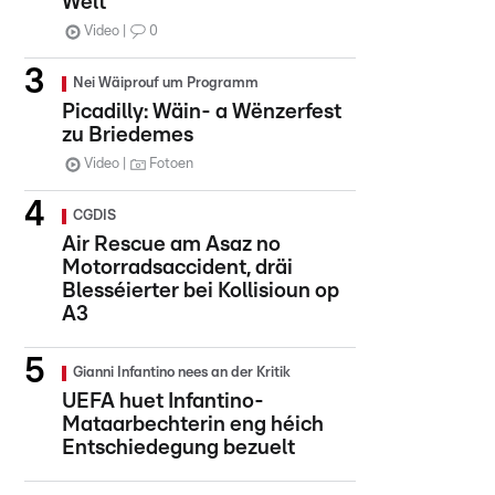
Welt
Video
0
Nei Wäiprouf um Programm
Picadilly: Wäin- a Wënzerfest
zu Briedemes
Video
Fotoen
CGDIS
Air Rescue am Asaz no
Motorradsaccident, dräi
Blesséierter bei Kollisioun op
A3
Gianni Infantino nees an der Kritik
UEFA huet Infantino-
Mataarbechterin eng héich
Entschiedegung bezuelt