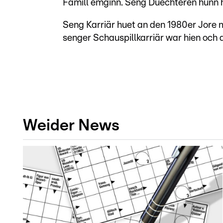
Famill ëmginn. Seng Duechteren hunn 
Seng Karriär huet an den 1980er Jore
senger Schauspillkarriär war hien och 
Weider News