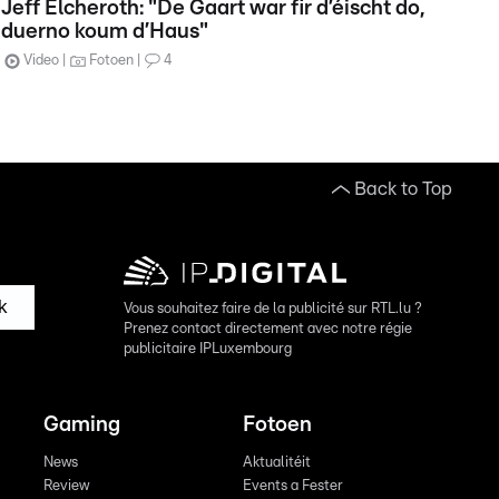
Jeff Elcheroth: "De Gaart war fir d’éischt do,
duerno koum d’Haus"
Video
Fotoen
4
Back to Top
k
Vous souhaitez faire de la publicité sur RTL.lu ?
Prenez contact directement avec notre régie
publicitaire IPLuxembourg
Gaming
Fotoen
News
Aktualitéit
Review
Events a Fester