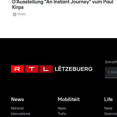
D'Ausstellung "An Instant Journey" vum Paul
Kirps
Video
Schreift
News
Mobilitéit
Life
National
News
News
International
Trafic
Gastron