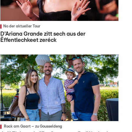
No der aktueller Tour
D'Ariana Grande zitt sech aus der
Ëffentlechkeet zeréck
Rock am Gaart – zu Gousseldeng