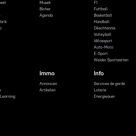
eet
Musek
F1
Bicher
Futtball
n
Agenda
Basketball
brik
Handball
p
Dëschtennis
Volleyball
Vëlossport
Auto-Moto
E-Sport
Weider Sportaarten
Immo
Info
Annoncen
Services de garde
b
Artikelen
Loterie
 Learning
Energieauer