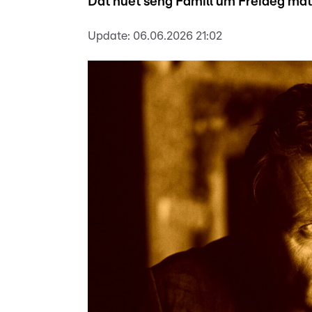
Dat huet seng Famill um Freideg mat
Update:
06.06.2026 21:02