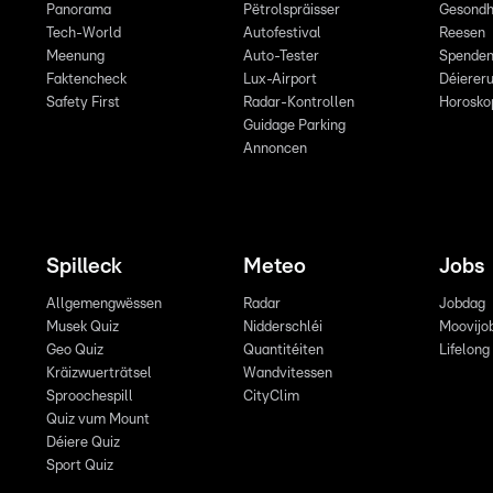
Panorama
Pëtrolspräisser
Gesondh
Tech-World
Autofestival
Reesen
Meenung
Auto-Tester
Spende
Faktencheck
Lux-Airport
Déiereru
Safety First
Radar-Kontrollen
Horosko
Guidage Parking
Annoncen
Spilleck
Meteo
Jobs
Allgemengwëssen
Radar
Jobdag
Musek Quiz
Nidderschléi
Moovijo
Geo Quiz
Quantitéiten
Lifelong
Kräizwuerträtsel
Wandvitessen
Sproochespill
CityClim
Quiz vum Mount
Déiere Quiz
Sport Quiz