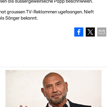
hien als aussergewéinleche Papp beschriwwen.
 mat groussen TV-Reklammen ugefaangen. Nieft
als Sänger bekannt.