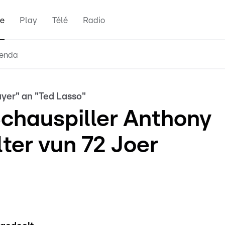
e
Play
Télé
Radio
enda
yer" an "Ted Lasso"
Schauspiller Anthony
ter vun 72 Joer