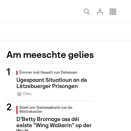
Am meeschte gelies
Ëmmer méi Gewalt vun Detenuen
Ugespaant Situatioun an de
Lëtzebuerger Prisongen
Video
Steet am Guinnessbuch vun de
Weltrekorder
D'Betty Bromage ass déi
eelste "Wing Walkerin" op der