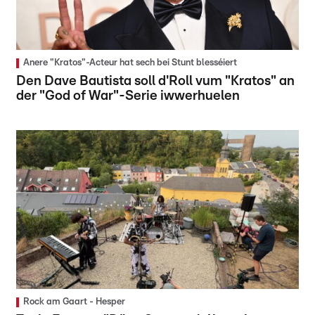
Anere "Kratos"-Acteur hat sech bei Stunt blesséiert
Den Dave Bautista soll d'Roll vum "Kratos" an
der "God of War"-Serie iwwerhuelen
Rock am Gaart - Hesper