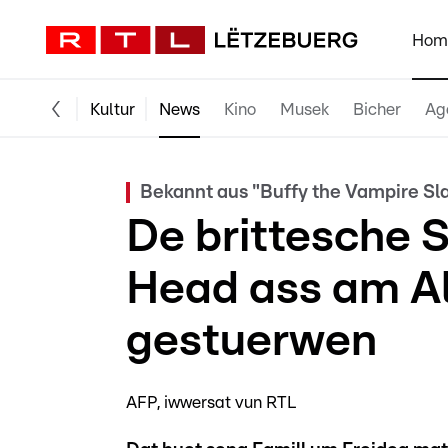
Hom
Kultur
News
Kino
Musek
Bicher
Ag
Bekannt aus "Buffy the Vampire Sla
De brittesche 
Head ass am Al
gestuerwen
AFP, iwwersat vun RTL