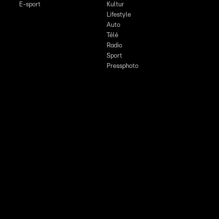
E-sport
Kultur
Lifestyle
Auto
Télé
Radio
Sport
Pressphoto