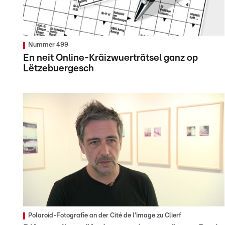
Nummer 499
En neit Online-Kräizwuerträtsel ganz op
Lëtzebuergesch
Polaroid-Fotografie an der Cité de l'image zu Clierf