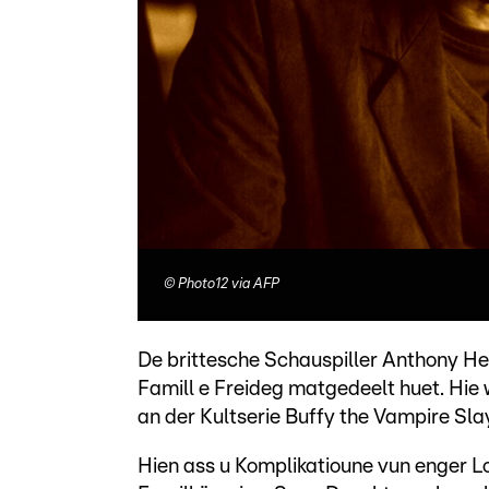
©
Photo12 via AFP
De brittesche Schauspiller Anthony He
Famill e Freideg matgedeelt huet. Hie w
an der Kultserie Buffy the Vampire Sla
Hien ass u Komplikatioune vun enger 