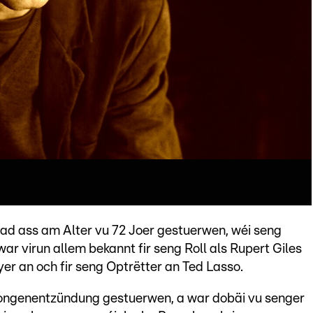
ad ass am Alter vu 72 Joer gestuerwen, wéi seng
ar virun allem bekannt fir seng Roll als Rupert Giles
yer an och fir seng Optrëtter an Ted Lasso.
Longenentzündung gestuerwen, a war dobäi vu senger