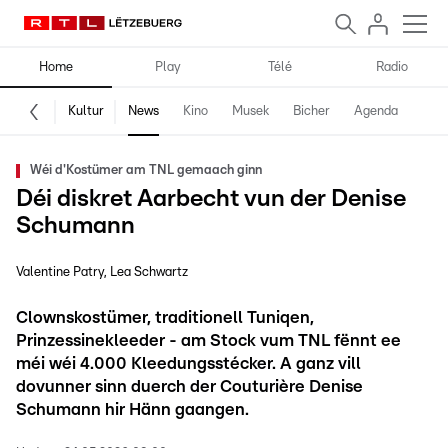
Home
Play
Télé
Radio
Kultur
News
Kino
Musek
Bicher
Agenda
Wéi d'Kostümer am TNL gemaach ginn
Déi diskret Aarbecht vun der Denise
Schumann
Valentine Patry
Lea Schwartz
Clownskostümer, traditionell Tuniqen,
Prinzessinekleeder - am Stock vum TNL fënnt ee
méi wéi 4.000 Kleedungsstécker. A ganz vill
dovunner sinn duerch der Couturière Denise
Schumann hir Hänn gaangen.