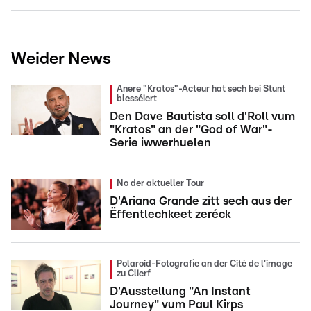
Weider News
Anere "Kratos"-Acteur hat sech bei Stunt
blesséiert
Den Dave Bautista soll d'Roll vum
"Kratos" an der "God of War"-
Serie iwwerhuelen
No der aktueller Tour
D'Ariana Grande zitt sech aus der
Ëffentlechkeet zeréck
Polaroid-Fotografie an der Cité de l'image
zu Clierf
D'Ausstellung "An Instant
Journey" vum Paul Kirps