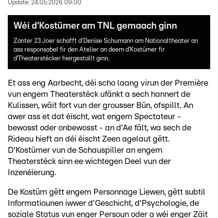
Update:
24.05.2026 09:00
Wéi d'Kostümer am TNL gemaach ginn
Zanter 23 Joer schafft d'Denise Schumann am Nationaltheater an
ass responsabel fir den Atelier an deem d’Kostümer fir
d’Theaterstécker hiergestallt ginn.
Et ass eng Aarbecht, déi scho laang virun der Première
vun engem Theaterstéck ufänkt a sech hannert de
Kulissen, wäit fort vun der grousser Bün, ofspillt. An
awer ass et dat éischt, wat engem Spectateur -
bewosst oder onbewosst - an d'Ae fält, wa sech de
Rideau hieft an déi éischt Zeen agelaut gëtt.
D'Kostümer vun de Schauspiller an engem
Theaterstéck sinn ee wichtegen Deel vun der
Inzenéierung.
De Kostüm gëtt engem Personnage Liewen, gëtt subtil
Informatiounen iwwer d'Geschicht, d'Psychologie, de
soziale Status vun enger Persoun oder a wéi enger Zäit