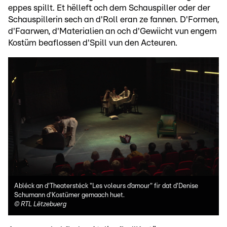
eppes spillt. Et hëlleft och dem Schauspiller oder der
Schauspillerin sech an d'Roll eran ze fannen. D'Formen,
d'Faarwen, d'Materialien an och d'Gewiicht vun engem
Kostüm beaflossen d'Spill vun den Acteuren.
Abléck an d'Theaterstéck "Les voleurs d’amour" fir dat d'Denise
Schumann d'Kostümer gemaach huet.
©
RTL Lëtzebuerg