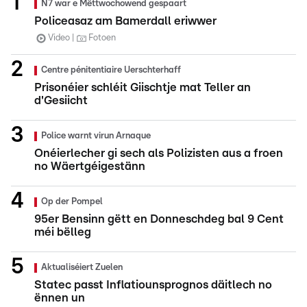
N7 war e Mëttwochowend gespaart
Policeasaz am Bamerdall eriwwer
Video
Fotoen
Centre pénitentiaire Uerschterhaff
Prisonéier schléit Giischtje mat Teller an
d'Gesiicht
Police warnt virun Arnaque
Onéierlecher gi sech als Polizisten aus a froen
no Wäertgéigestänn
Op der Pompel
95er Bensinn gëtt en Donneschdeg bal 9 Cent
méi bëlleg
Aktualiséiert Zuelen
Statec passt Inflatiounsprognos däitlech no
ënnen un