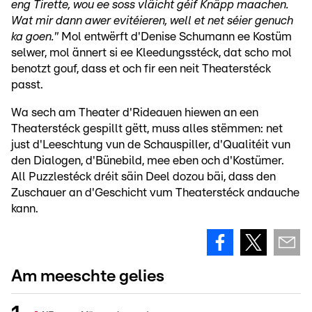
eng Tirette, wou ee soss vläicht géif Knäpp maachen.
Wat mir dann awer evitéieren, well et net séier genuch
ka goen."
Mol entwërft d'Denise Schumann ee Kostüm
selwer, mol ännert si ee Kleedungsstéck, dat scho mol
benotzt gouf, dass et och fir een neit Theaterstéck
passt.
Wa sech am Theater d'Rideauen hiewen an een
Theaterstéck gespillt gëtt, muss alles stëmmen: net
just d'Leeschtung vun de Schauspiller, d'Qualitéit vun
den Dialogen, d'Bünebild, mee eben och d'Kostümer.
All Puzzlestéck dréit säin Deel dozou bäi, dass den
Zuschauer an d'Geschicht vum Theaterstéck andauche
kann.
Am meeschte gelies