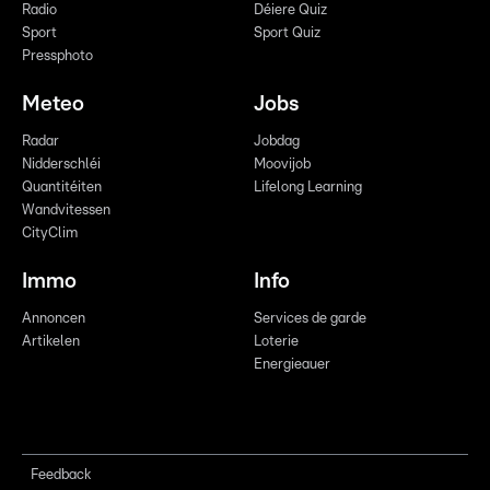
Radio
Déiere Quiz
Sport
Sport Quiz
Pressphoto
Meteo
Jobs
Radar
Jobdag
Nidderschléi
Moovijob
Quantitéiten
Lifelong Learning
Wandvitessen
CityClim
Immo
Info
Annoncen
Services de garde
Artikelen
Loterie
Energieauer
Feedback