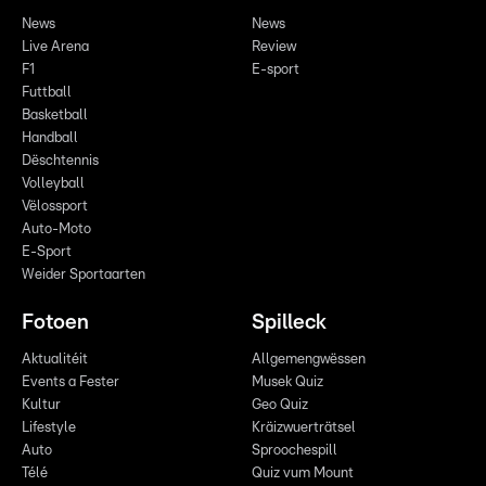
News
News
Live Arena
Review
F1
E-sport
Futtball
Basketball
Handball
Dëschtennis
Volleyball
Vëlossport
Auto-Moto
E-Sport
Weider Sportaarten
Fotoen
Spilleck
Aktualitéit
Allgemengwëssen
Events a Fester
Musek Quiz
Kultur
Geo Quiz
Lifestyle
Kräizwuerträtsel
Auto
Sproochespill
Télé
Quiz vum Mount