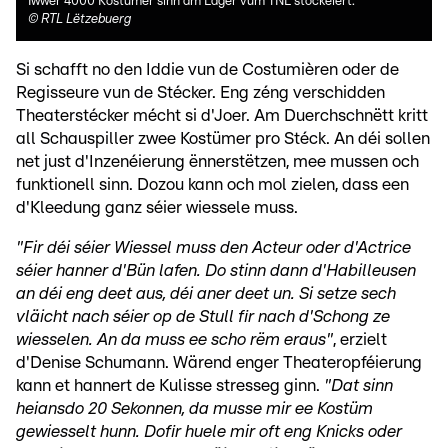
Iwwer 4000 Kostümer sinn am Lager vum TNL stockéiert.
©
RTL Lëtzebuerg
Si schafft no den Iddie vun de Costumièren oder de
Regisseure vun de Stécker. Eng zéng verschidden
Theaterstécker mécht si d'Joer. Am Duerchschnëtt kritt
all Schauspiller zwee Kostümer pro Stéck. An déi sollen
net just d'Inzenéierung ënnerstëtzen, mee mussen och
funktionell sinn. Dozou kann och mol zielen, dass een
d'Kleedung ganz séier wiessele muss.
"Fir déi séier Wiessel muss den Acteur oder d'Actrice
séier hanner d'Bün lafen. Do stinn dann d'Habilleusen
an déi eng deet aus, déi aner deet un. Si setze sech
vläicht nach séier op de Stull fir nach d'Schong ze
wiesselen. An da muss ee scho rëm eraus"
, erzielt
d'Denise Schumann. Wärend enger Theateropféierung
kann et hannert de Kulisse stresseg ginn.
"Dat sinn
heiansdo 20 Sekonnen, da musse mir ee Kostüm
gewiesselt hunn. Dofir huele mir oft eng Knicks oder