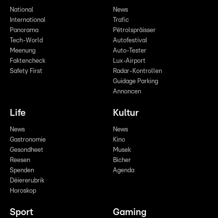
National
News
International
Trafic
Panorama
Pëtrolspräisser
Tech-World
Autofestival
Meenung
Auto-Tester
Faktencheck
Lux-Airport
Safety First
Radar-Kontrollen
Guidage Parking
Annoncen
Life
Kultur
News
News
Gastronomie
Kino
Gesondheet
Musek
Reesen
Bicher
Spenden
Agenda
Déiererubrik
Horoskop
Sport
Gaming