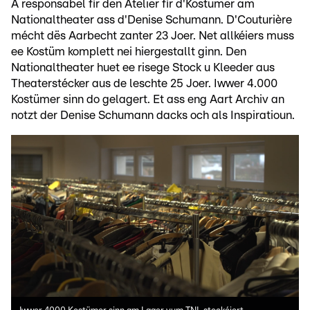
A responsabel fir den Atelier fir d'Kostümer am
Nationaltheater ass d'Denise Schumann. D'Couturière
mécht dës Aarbecht zanter 23 Joer. Net allkéiers muss
ee Kostüm komplett nei hiergestallt ginn. Den
Nationaltheater huet ee risege Stock u Kleeder aus
Theaterstécker aus de leschte 25 Joer. Iwwer 4.000
Kostümer sinn do gelagert. Et ass eng Aart Archiv an
notzt der Denise Schumann dacks och als Inspiratioun.