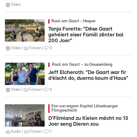
Video
Rock am Gaart - Hesper
Tanja Forette: "Dëse Gaart
gehéiert eiser Famill zënter bal
200 Joer"
Video
Fotoen
0
Rock am Gaart – zu Gousseldeng
Jeff Elcheroth: "De Gaart war fir
d’éischt do, duerno koum d’Haus"
Video
Fotoen
4
Enn vun engem Kapitel Lëtzebuerger
Filmgeschicht
D'Filmland zu Kielen mécht no 13
Joer seng Dieren zou
Audio
Fotoen
1