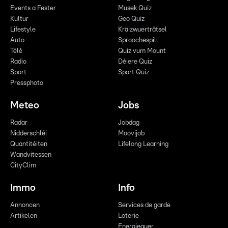
Events a Fester
Musek Quiz
Kultur
Geo Quiz
Lifestyle
Kräizwuerträtsel
Auto
Sproochespill
Télé
Quiz vum Mount
Radio
Déiere Quiz
Sport
Sport Quiz
Pressphoto
Meteo
Jobs
Radar
Jobdag
Nidderschléi
Moovijob
Quantitéiten
Lifelong Learning
Wandvitessen
CityClim
Immo
Info
Annoncen
Services de garde
Artikelen
Loterie
Energieauer