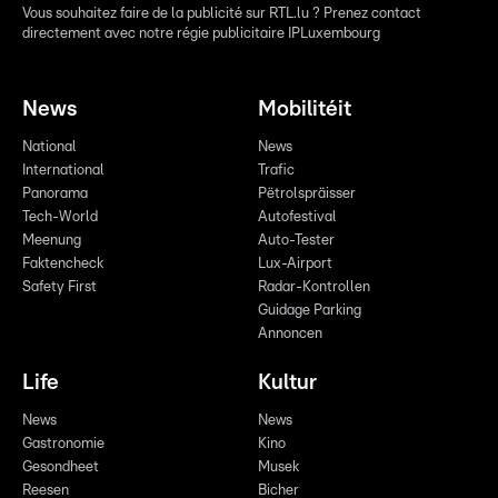
Vous souhaitez faire de la publicité sur RTL.lu ? Prenez contact
directement avec notre régie publicitaire IPLuxembourg
News
Mobilitéit
National
News
International
Trafic
Panorama
Pëtrolspräisser
Tech-World
Autofestival
Meenung
Auto-Tester
Faktencheck
Lux-Airport
Safety First
Radar-Kontrollen
Guidage Parking
Annoncen
Life
Kultur
News
News
Gastronomie
Kino
Gesondheet
Musek
Reesen
Bicher