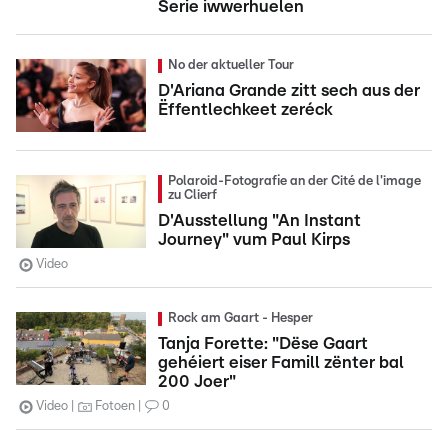
Serie iwwerhuelen
No der aktueller Tour
D'Ariana Grande zitt sech aus der
Ëffentlechkeet zeréck
Polaroid-Fotografie an der Cité de l'image
zu Clierf
D'Ausstellung "An Instant
Journey" vum Paul Kirps
Video
Rock am Gaart - Hesper
Tanja Forette: "Dëse Gaart
gehéiert eiser Famill zënter bal
200 Joer"
Video
Fotoen
0