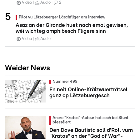
Video
Audio
2
Pilot vu Lëtzebuerger Läschfliger am Interview
Asaz an der Gironde huet nach emol gewisen,
wéi wichteg amphibesch Fligere sinn
Video
Audio
Weider News
Nummer 499
En neit Online-Kräizwuerträtsel
ganz op Lëtzebuergesch
Anere "Kratos"-Acteur hat sech bei Stunt
blesséiert
Den Dave Bautista soll d'Roll vum
"Kratos" an der "God of War"-