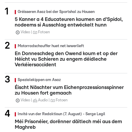
Gréisseren Asaz bei der Sportshal zu Housen
5 Kanner a 4 Educateuren koumen an d'Spidol,
nodeems si Ausschlag entwéckelt hunn
Video
Fotoen
Motorradschauffer huet net iwwerlieft
En Donneschdeg den Owend koum et op der
Héicht vu Schieren zu engem déidleche
Verkéiersaccident
Spezialekippen am Asaz
Éischt Näschter vum Eichenprozessionsspinner
zu Housen fort gemaach
Video
Audio
Fotoen
Invité vun der Redaktioun (7. August) - Serge Legil
Méi Prisonéier, dorënner däitlech méi aus dem
Maghreb