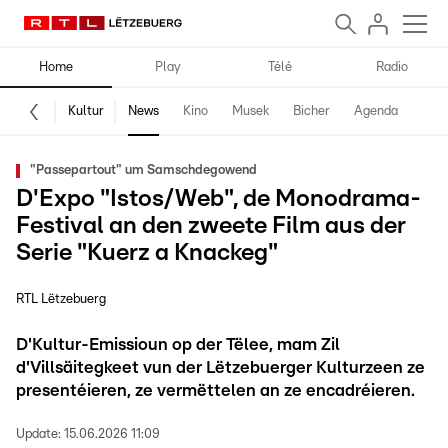
Home
Play
Télé
Radio
Kultur
News
Kino
Musek
Bicher
Agenda
"Passepartout" um Samschdegowend
D'Expo "Istos/Web", de Monodrama-
Festival an den zweete Film aus der
Serie "Kuerz a Knackeg"
RTL Lëtzebuerg
D'Kultur-Emissioun op der Tëlee, mam Zil
d'Villsäitegkeet vun der Lëtzebuerger Kulturzeen ze
presentéieren, ze vermëttelen an ze encadréieren.
Update:
15.06.2026 11:09