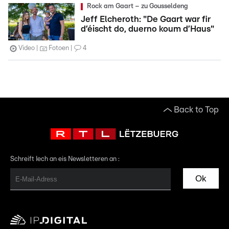
Rock am Gaart – zu Gousseldeng
Jeff Elcheroth: "De Gaart war fir
d’éischt do, duerno koum d’Haus"
Video
Fotoen
4
Back to Top
Schreift Iech an eis Newsletteren an :
Ok