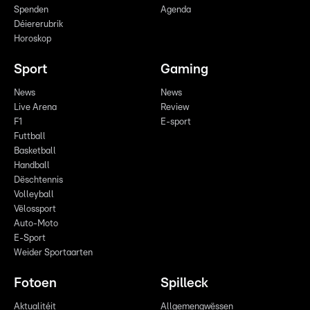
Spenden
Agenda
Déiererubrik
Horoskop
Sport
Gaming
News
News
Live Arena
Review
F1
E-sport
Futtball
Basketball
Handball
Dëschtennis
Volleyball
Vëlossport
Auto-Moto
E-Sport
Weider Sportaarten
Fotoen
Spilleck
Aktualitéit
Allgemengwëssen