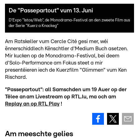
De "Passepartout" vum 13. Juni
D'Expo "Istos/Web", de Monodrama-Festival an den zweete Film aus
der Serie "Kuerz a Knackeg"
Am Ratskeller vum Cercle Cité gesi mer, wéi
ënnerschiddlech Kënschtler d'Medium Buch asetzen.
Mir kucken op de Monodrama-Festival, bei deem
d'Solo-Performance am Fokus steet a mir
presentéieren iech de Kuerzfilm "Glimmen" vum Ken
Rischard.
"Passepartout": all Samschden um 19 Auer op der
Tëlee an am Livestream op RTL.lu, ma och am
Replay an op RTL Play
!
Am meeschte gelies