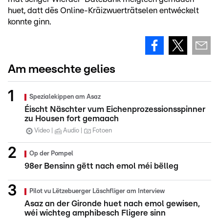
huet, datt dës Online-Kräizwuerträtselen entwéckelt
konnte ginn.
Am meeschte gelies
Spezialekippen am Asaz
Éischt Näschter vum Eichenprozessionsspinner
zu Housen fort gemaach
Video
Audio
Fotoen
Op der Pompel
98er Bensinn gëtt nach emol méi bëlleg
Pilot vu Lëtzebuerger Läschfliger am Interview
Asaz an der Gironde huet nach emol gewisen,
wéi wichteg amphibesch Fligere sinn