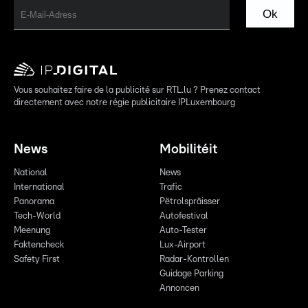
Ok
Vous souhaitez faire de la publicité sur RTL.lu ? Prenez contact
directement avec notre régie publicitaire IPLuxembourg
News
Mobilitéit
National
News
International
Trafic
Panorama
Pëtrolspräisser
Tech-World
Autofestival
Meenung
Auto-Tester
Faktencheck
Lux-Airport
Safety First
Radar-Kontrollen
Guidage Parking
Annoncen