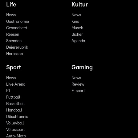
Life
Kultur
News
News
Gastronomie
Kino
Gesondheet
Musek
Reesen
Bicher
Spenden
Agenda
Déiererubrik
Horoskop
Sport
Gaming
News
News
Live Arena
Review
F1
E-sport
Futtball
Basketball
Handball
Dëschtennis
Volleyball
Vëlossport
Auto-Moto