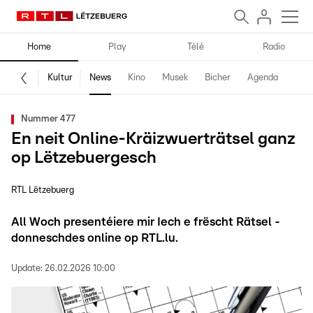
Home
Play
Télé
Radio
Kultur
News
Kino
Musek
Bicher
Agenda
Nummer 477
En neit Online-Kräizwuerträtsel ganz
op Lëtzebuergesch
RTL Lëtzebuerg
All Woch presentéiere mir Iech e frëscht Rätsel -
donneschdes online op RTL.lu.
Update:
26.02.2026 10:00