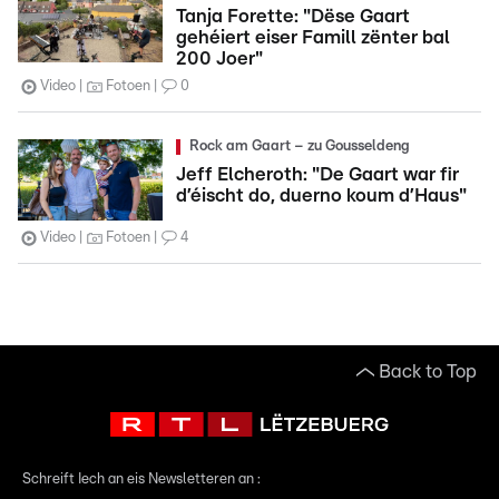
Tanja Forette: "Dëse Gaart
gehéiert eiser Famill zënter bal
200 Joer"
Video
Fotoen
0
Rock am Gaart – zu Gousseldeng
Jeff Elcheroth: "De Gaart war fir
d’éischt do, duerno koum d’Haus"
Video
Fotoen
4
Back to Top
Schreift Iech an eis Newsletteren an :