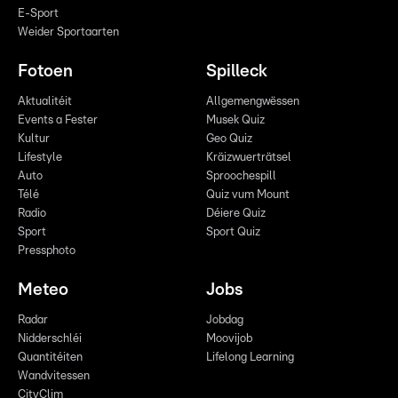
E-Sport
Weider Sportaarten
Fotoen
Spilleck
Aktualitéit
Allgemengwëssen
Events a Fester
Musek Quiz
Kultur
Geo Quiz
Lifestyle
Kräizwuerträtsel
Auto
Sproochespill
Télé
Quiz vum Mount
Radio
Déiere Quiz
Sport
Sport Quiz
Pressphoto
Meteo
Jobs
Radar
Jobdag
Nidderschléi
Moovijob
Quantitéiten
Lifelong Learning
Wandvitessen
CityClim