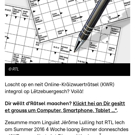
©
RTL
Loscht op en neit Online-Kräizwuerträtsel (KWR)
integral op Lëtzebuergesch? Voilà!
Dir wëllt d'Rätsel maachen?
Klickt hei an Dir gesitt
et grouss um Computer, Smartphone, Tablet ..."
.
Zesumme mam Linguist Jérôme Lulling hat RTL Iech
am Summer 2016 4 Woche laang ëmmer donneschdes