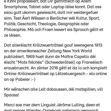
e KWR proposéiert, dat Dir gemittlech op Ärem
Smartphone, Tablet oder Laptop léise konnt. Dat ass
esou gutt ukomm gewiescht, datt mir weidergefuer
sinn. Test Äert Wëssen a Beräicher wéi Kultur, Sport,
Politik, Geschicht, Theologie, Geographie oder
Philosophie. Mä och Froen iwwert eis Sprooch gëllt et
ze léisen.
Dat alleréischt Kräizwuerträtsel gouf iwwregens 1913
an der amerikanescher Zeitung New York World
publizéiert. 1969 huet dunn de Maître Capello déi
éischt "Mots fléchés" (Schwederätsel) op Franséisch
erausbruecht. An zënter 2016 gëtt et da lo och komplett
Online-Kräizwuerträtsel op Lëtzebuergesch - elo online
an op Pabeier :-)
Mir wënschen alle Leit dobaussen, déi matspillen, vill
Spaass!
Merci soe mer dem Linguist Jérôme Lulling, deen et
mat senger Wierder-Datebank méiglech gemaach