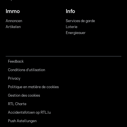
Immo
Info
Annoncen
Services de garde
Artikelen
Loterie
Energieauer
Feedback
Conditions d'utilisation
Privacy
Politique en matière de cookies
Gestion des cookies
RTL Charte
Accidentsfotoen op RTL.lu
Push Astellungen