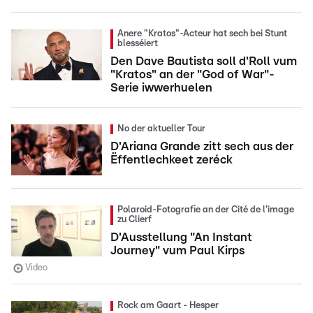
Anere "Kratos"-Acteur hat sech bei Stunt
blesséiert
Den Dave Bautista soll d'Roll vum
"Kratos" an der "God of War"-
Serie iwwerhuelen
No der aktueller Tour
D'Ariana Grande zitt sech aus der
Ëffentlechkeet zeréck
Polaroid-Fotografie an der Cité de l'image
zu Clierf
D'Ausstellung "An Instant
Journey" vum Paul Kirps
Video
Rock am Gaart - Hesper