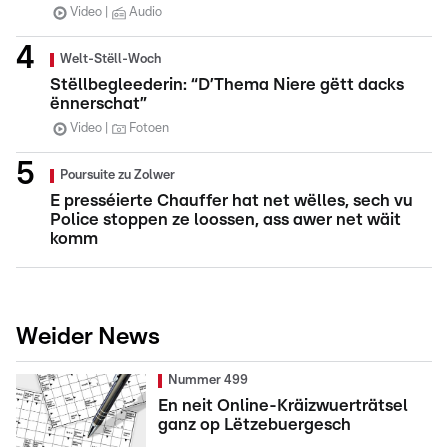
Video
Audio
Welt-Stëll-Woch
Stëllbegleederin: “D’Thema Niere gëtt dacks
ënnerschat”
Video
Fotoen
Poursuite zu Zolwer
E presséierte Chauffer hat net wëlles, sech vu
Police stoppen ze loossen, ass awer net wäit
komm
Weider News
Nummer 499
En neit Online-Kräizwuerträtsel
ganz op Lëtzebuergesch