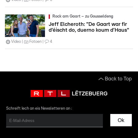
Rock am Gaart – zu Gousseldeng
Jeff Elcheroth: "De Gaart war fir
d’éischt do, duerno koum d’Haus"
Video
Fotoen
4
Back to Top
Schreift Iech an eis Newsletteren an :
Ok