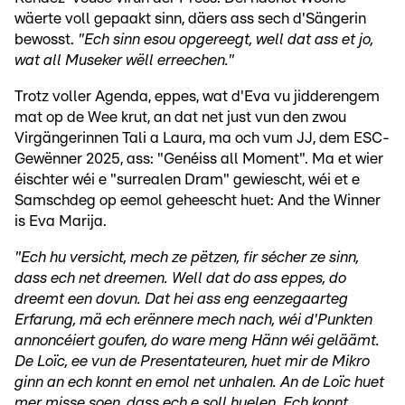
wäerte voll gepaakt sinn, däers ass sech d'Sängerin
bewosst.
"Ech sinn esou opgereegt, well dat ass et jo,
wat all Museker wëll erreechen."
Trotz voller Agenda, eppes, wat d'Eva vu jidderengem
mat op de Wee krut, an dat net just vun den zwou
Virgängerinnen Tali a Laura, ma och vum JJ, dem ESC-
Gewënner 2025, ass: "Genéiss all Moment". Ma et wier
éischter wéi e "surrealen Dram" gewiescht, wéi et e
Samschdeg op eemol geheescht huet: And the Winner
is Eva Marija.
"Ech hu versicht, mech ze pëtzen, fir sécher ze sinn,
dass ech net dreemen. Well dat do ass eppes, do
dreemt een dovun. Dat hei ass eng eenzegaarteg
Erfarung, mä ech erënnere mech nach, wéi d'Punkten
annoncéiert goufen, do ware meng Hänn wéi geläämt.
De Loïc, ee vun de Presentateuren, huet mir de Mikro
ginn an ech konnt en emol net unhalen. An de Loïc huet
mer misse soen, dass ech e soll huelen. Ech konnt