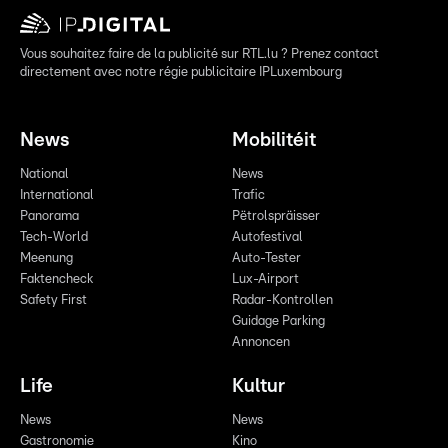
Vous souhaitez faire de la publicité sur RTL.lu ? Prenez contact
directement avec notre régie publicitaire IPLuxembourg
News
Mobilitéit
National
News
International
Trafic
Panorama
Pëtrolspräisser
Tech-World
Autofestival
Meenung
Auto-Tester
Faktencheck
Lux-Airport
Safety First
Radar-Kontrollen
Guidage Parking
Annoncen
Life
Kultur
News
News
Gastronomie
Kino