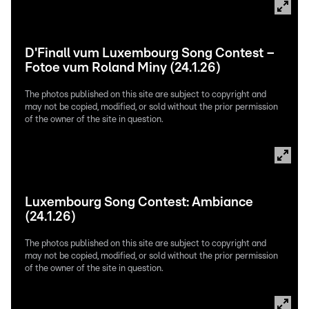
D'Finall vum Luxembourg Song Contest –
Fotoe vum Roland Miny (24.1.26)
The photos published on this site are subject to copyright and
may not be copied, modified, or sold without the prior permission
of the owner of the site in question.
Luxembourg Song Contest: Ambiance
(24.1.26)
The photos published on this site are subject to copyright and
may not be copied, modified, or sold without the prior permission
of the owner of the site in question.