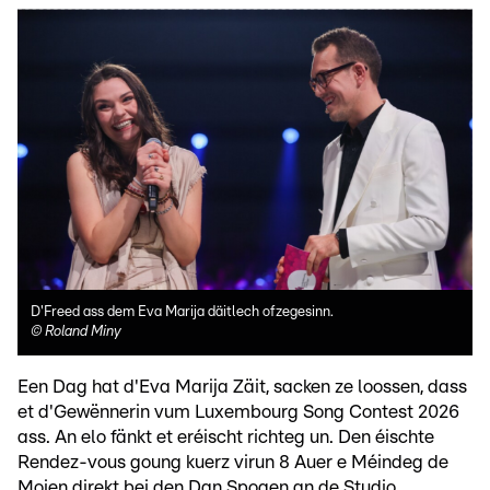
D'Freed ass dem Eva Marija däitlech ofzegesinn.
©
Roland Miny
Een Dag hat d'Eva Marija Zäit, sacken ze loossen, dass
et d'Gewënnerin vum Luxembourg Song Contest 2026
ass. An elo fänkt et eréischt richteg un. Den éischte
Rendez-vous goung kuerz virun 8 Auer e Méindeg de
Moien direkt bei den Dan Spogen an de Studio.