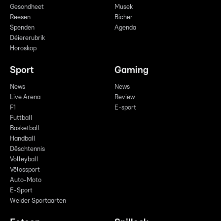
Gesondheet
Musek
Reesen
Bicher
Spenden
Agenda
Déiererubrik
Horoskop
Sport
Gaming
News
News
Live Arena
Review
F1
E-sport
Futtball
Basketball
Handball
Dëschtennis
Volleyball
Vëlossport
Auto-Moto
E-Sport
Weider Sportaarten