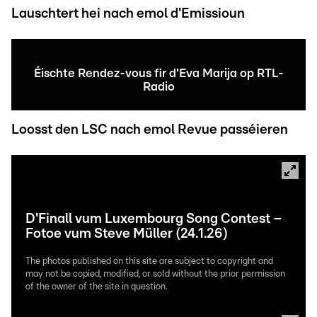
Lauschtert hei nach emol d'Emissioun
Éischte Rendez-vous fir d'Eva Marija op RTL-
Radio
Loosst den LSC nach emol Revue passéieren
D'Finall vum Luxembourg Song Contest –
Fotoe vum Steve Müller (24.1.26)
The photos published on this site are subject to copyright and
may not be copied, modified, or sold without the prior permission
of the owner of the site in question.