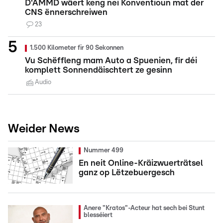
D'AMMD wäert keng nei Konventioun mat der
CNS ënnerschreiwen
23
1.500 Kilometer fir 90 Sekonnen
Vu Schëffleng mam Auto a Spuenien, fir déi
komplett Sonnendäischtert ze gesinn
Audio
Weider News
Nummer 499
En neit Online-Kräizwuerträtsel
ganz op Lëtzebuergesch
Anere "Kratos"-Acteur hat sech bei Stunt
blesséiert