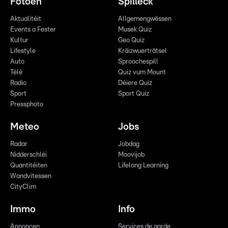
Fotoen
Spilleck
Aktualitéit
Allgemengwëssen
Events a Fester
Musek Quiz
Kultur
Geo Quiz
Lifestyle
Kräizwuerträtsel
Auto
Sproochespill
Télé
Quiz vum Mount
Radio
Déiere Quiz
Sport
Sport Quiz
Pressphoto
Meteo
Jobs
Radar
Jobdag
Nidderschléi
Moovijob
Quantitéiten
Lifelong Learning
Wandvitessen
CityClim
Immo
Info
Annoncen
Services de garde