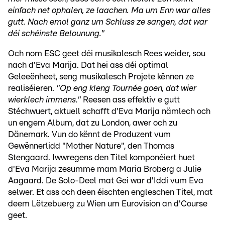
einfach net ophalen, ze laachen. Ma um Enn war alles
gutt. Nach emol ganz um Schluss ze sangen, dat war
déi schéinste Belounung."
Och nom ESC geet déi musikalesch Rees weider, sou
nach d'Eva Marija. Dat hei ass déi optimal
Geleeënheet, seng musikalesch Projete kënnen ze
realiséieren.
"Op eng kleng Tournée goen, dat wier
wierklech immens."
Reesen ass effektiv e gutt
Stéchwuert, aktuell schafft d'Eva Marija nämlech och
un engem Album, dat zu London, awer och zu
Dänemark. Vun do kënnt de Produzent vum
Gewënnerlidd "Mother Nature", den Thomas
Stengaard. Iwwregens den Titel komponéiert huet
d'Eva Marija zesumme mam Maria Broberg a Julie
Aagaard. De Solo-Deel mat Gei war d'Iddi vum Eva
selwer. Et ass och deen éischten engleschen Titel, mat
deem Lëtzebuerg zu Wien um Eurovision an d'Course
geet.