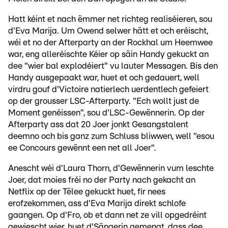
Hatt kéint et nach ëmmer net richteg realiséieren, sou
d'Eva Marija. Um Owend selwer hätt et och eréischt,
wéi et no der Afterparty an der Rockhal um Heemwee
war, eng alleréischte Kéier op säin Handy gekuckt an
dee "wier bal explodéiert" vu lauter Messagen. Bis den
Handy ausgepaakt war, huet et och gedauert, well
virdru gouf d'Victoire natierlech uerdentlech gefeiert
op der grousser LSC-Afterparty. "Ech wollt just de
Moment genéissen", sou d'LSC-Gewënnerin. Op der
Afterparty ass dat 20 Joer jonkt Gesangstalent
deemno och bis ganz zum Schluss bliwwen, well "esou
ee Concours gewënnt een net all Joer".
Anescht wéi d'Laura Thorn, d'Gewënnerin vum leschte
Joer, dat moies fréi no der Party nach gekacht an
Netflix op der Tëlee gekuckt huet, fir nees
erofzekommen, ass d'Eva Marija direkt schlofe
gaangen. Op d'Fro, ob et dann net ze vill opgedréint
gewiescht wier, huet d'Sängerin gemengt, dass dee