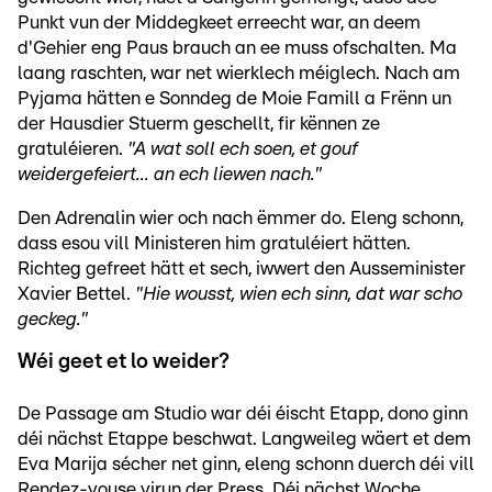
Punkt vun der Middegkeet erreecht war, an deem
d'Gehier eng Paus brauch an ee muss ofschalten. Ma
laang raschten, war net wierklech méiglech. Nach am
Pyjama hätten e Sonndeg de Moie Famill a Frënn un
der Hausdier Stuerm geschellt, fir kënnen ze
gratuléieren.
"A wat soll ech soen, et gouf
weidergefeiert... an ech liewen nach."
Den Adrenalin wier och nach ëmmer do. Eleng schonn,
dass esou vill Ministeren him gratuléiert hätten.
Richteg gefreet hätt et sech, iwwert den Ausseminister
Xavier Bettel.
"Hie wousst, wien ech sinn, dat war scho
geckeg."
Wéi geet et lo weider?
De Passage am Studio war déi éischt Etapp, dono ginn
déi nächst Etappe beschwat. Langweileg wäert et dem
Eva Marija sécher net ginn, eleng schonn duerch déi vill
Rendez-vouse virun der Press. Déi nächst Woche