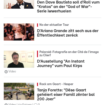
Den Dave Bautista soll d'Roll vum
"Kratos" an der "God of War"-
Serie iwwerhuelen
No der aktueller Tour
D'Ariana Grande zitt sech aus der
Ëffentlechkeet zeréck
Polaroid-Fotografie an der Cité de l'image
zu Clierf
D'Ausstellung "An Instant
Journey" vum Paul Kirps
Video
Rock am Gaart - Hesper
Tanja Forette: "Dëse Gaart
gehéiert eiser Famill zënter bal
200 Joer"
Video
Fotoen
0