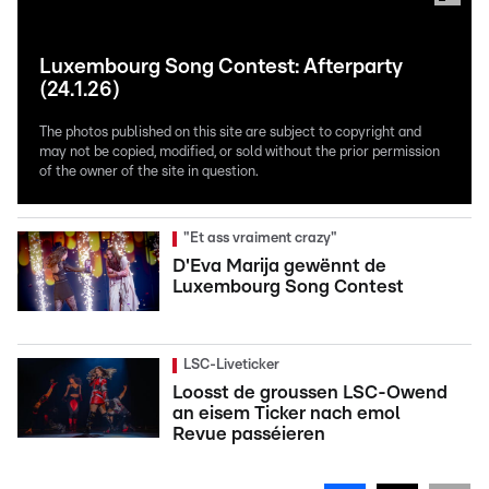
Luxembourg Song Contest: Afterparty
(24.1.26)
The photos published on this site are subject to copyright and
may not be copied, modified, or sold without the prior permission
of the owner of the site in question.
"Et ass vraiment crazy"
D'Eva Marija gewënnt de
Luxembourg Song Contest
LSC-Liveticker
Loosst de groussen LSC-Owend
an eisem Ticker nach emol
Revue passéieren