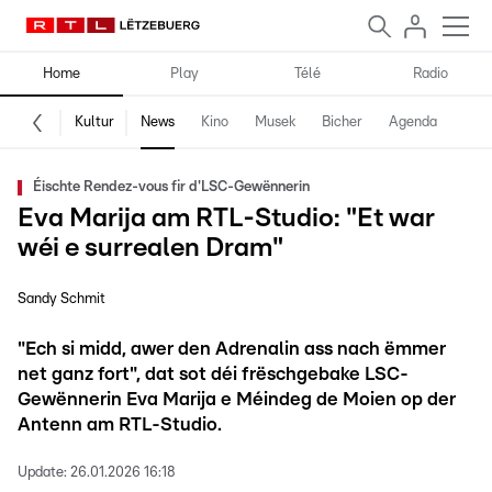
Home
Play
Télé
Radio
Kultur
News
Kino
Musek
Bicher
Agenda
Éischte Rendez-vous fir d'LSC-Gewënnerin
Eva Marija am RTL-Studio: "Et war
wéi e surrealen Dram"
Sandy Schmit
"Ech si midd, awer den Adrenalin ass nach ëmmer
net ganz fort", dat sot déi frëschgebake LSC-
Gewënnerin Eva Marija e Méindeg de Moien op der
Antenn am RTL-Studio.
Update:
26.01.2026 16:18