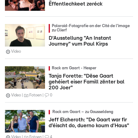
Ëffentlechkeet zeréck
Polaroid-Fotografie an der Cité de l'image
zu Clierf
D'Ausstellung "An Instant
Journey" vum Paul Kirps
Video
Rock am Gaart - Hesper
Tanja Forette: "Dëse Gaart
gehéiert eiser Famill zënter bal
200 Joer"
Video
Fotoen
0
Rock am Gaart – zu Gousseldeng
Jeff Elcheroth: "De Gaart war fir
d’éischt do, duerno koum d’Haus"
Video
Fotoen
4