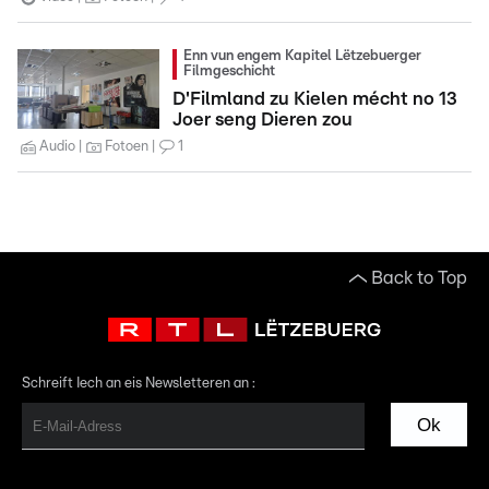
Enn vun engem Kapitel Lëtzebuerger
Filmgeschicht
D'Filmland zu Kielen mécht no 13
Joer seng Dieren zou
Audio
Fotoen
1
Back to Top
Schreift Iech an eis Newsletteren an :
Ok