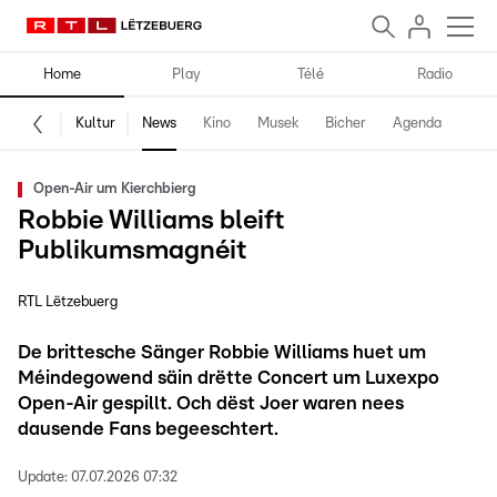
Home
Play
Télé
Radio
Kultur
News
Kino
Musek
Bicher
Agenda
Open-Air um Kierchbierg
Robbie Williams bleift
Publikumsmagnéit
RTL Lëtzebuerg
De brittesche Sänger Robbie Williams huet um
Méindegowend säin drëtte Concert um Luxexpo
Open-Air gespillt. Och dëst Joer waren nees
dausende Fans begeeschtert.
Update:
07.07.2026 07:32