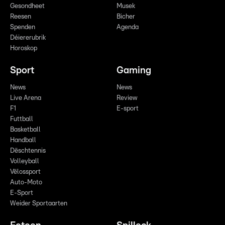
Gesondheet
Musek
Reesen
Bicher
Spenden
Agenda
Déiererubrik
Horoskop
Sport
Gaming
News
News
Live Arena
Review
F1
E-sport
Futtball
Basketball
Handball
Dëschtennis
Volleyball
Vëlossport
Auto-Moto
E-Sport
Weider Sportaarten