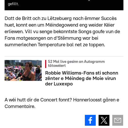
gefillt.
Datt de Britt och zu Lëtzebuerg nach ëmmer Succès
huet, konnt een um Méindegowend eng weider Kéier
erliewen. Vill vu senge bekanntste Songs goufe vun de
Fans matgesongen an d'Stëmmung war bei
summerlechen Temperature bal net ze toppen.
52 Mol live gesinn an Autogramm
tätowéiert
Robbie Williams-Fans sti schonn
zënter e Méindeg de Moie virun
der Luxexpo
A wéi hutt dir de Concert fonnt? Hannerloosst gären e
Commentaire.