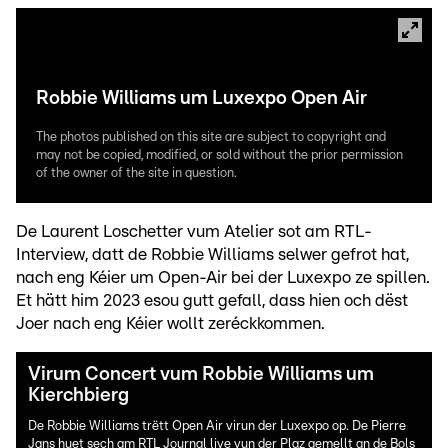
Robbie Williams um Luxexpo Open Air
The photos published on this site are subject to copyright and
may not be copied, modified, or sold without the prior permission
of the owner of the site in question.
De Laurent Loschetter vum Atelier sot am RTL-
Interview, datt de Robbie Williams selwer gefrot hat,
nach eng Kéier um Open-Air bei der Luxexpo ze spillen.
Et hätt him 2023 esou gutt gefall, dass hien och dëst
Joer nach eng Kéier wollt zeréckkommen.
Virum Concert vum Robbie Williams um
Kierchbierg
De Robbie Williams trëtt Open Air virun der Luxexpo op. De Pierre
Jans huet sech am RTL Journal live vun der Plaz gemellt an de Bols