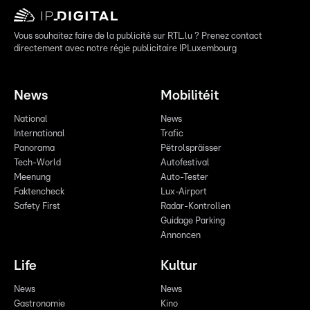
Vous souhaitez faire de la publicité sur RTL.lu ? Prenez contact
directement avec notre régie publicitaire IPLuxembourg
News
Mobilitéit
National
News
International
Trafic
Panorama
Pëtrolspräisser
Tech-World
Autofestival
Meenung
Auto-Tester
Faktencheck
Lux-Airport
Safety First
Radar-Kontrollen
Guidage Parking
Annoncen
Life
Kultur
News
News
Gastronomie
Kino