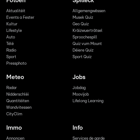
Fotoen
Spilleck
Aktualitéit
Allgemengwëssen
Events a Fester
Musek Quiz
Kultur
Geo Quiz
Lifestyle
Kräizwuerträtsel
Auto
Sproochespill
Télé
Quiz vum Mount
Radio
Déiere Quiz
Sport
Sport Quiz
Pressphoto
Meteo
Jobs
Radar
Jobdag
Nidderschléi
Moovijob
Quantitéiten
Lifelong Learning
Wandvitessen
CityClim
Immo
Info
Annoncen
Services de garde