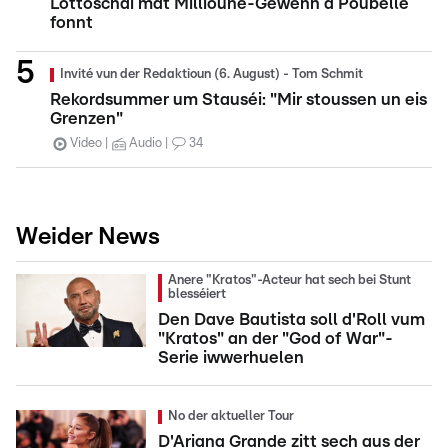
Lottoschäi mat Millioune-Gewënn a Poubellë
fonnt
Invité vun der Redaktioun (6. August) - Tom Schmit
Rekordsummer um Stauséi: "Mir stoussen un eis
Grenzen"
Video
Audio
34
Weider News
Anere "Kratos"-Acteur hat sech bei Stunt
blesséiert
Den Dave Bautista soll d'Roll vum
"Kratos" an der "God of War"-
Serie iwwerhuelen
No der aktueller Tour
D'Ariana Grande zitt sech aus der