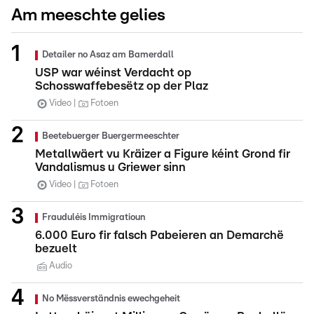
Am meeschte gelies
Detailer no Asaz am Bamerdall
USP war wéinst Verdacht op
Schosswaffebesëtz op der Plaz
Video
Fotoen
Beetebuerger Buergermeeschter
Metallwäert vu Kräizer a Figure kéint Grond fir
Vandalismus u Griewer sinn
Video
Fotoen
Frauduléis Immigratioun
6.000 Euro fir falsch Pabeieren an Demarchë
bezuelt
Audio
No Mëssverständnis ewechgeheit