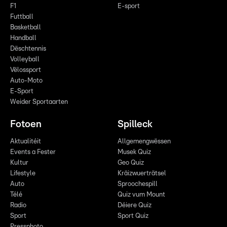
F1
E-sport
Futtball
Basketball
Handball
Dëschtennis
Volleyball
Vëlossport
Auto-Moto
E-Sport
Weider Sportaarten
Fotoen
Spilleck
Aktualitéit
Allgemengwëssen
Events a Fester
Musek Quiz
Kultur
Geo Quiz
Lifestyle
Kräizwuerträtsel
Auto
Sproochespill
Télé
Quiz vum Mount
Radio
Déiere Quiz
Sport
Sport Quiz
Pressphoto