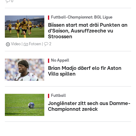
0
Futtball-Championnat: BGL Ligue
Biissen start mat dräi Punkten an
d'Saison, Ausruffzeeche vu
Stroossen
Video
Fotoen
2
No Appell
Brian Madjo däerf elo fir Aston
Villa spillen
Futtball
Jonglënster zitt sech aus Damme-
Championnat zeréck