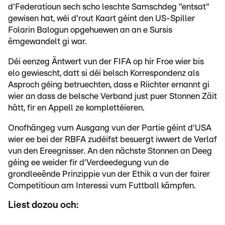
d'Federatioun sech scho leschte Samschdeg "entsat"
gewisen hat, wéi d'rout Kaart géint den US-Spiller
Folarin Balogun opgehuewen an an e Sursis
ëmgewandelt gi war.
Déi eenzeg Äntwert vun der FIFA op hir Froe wier bis
elo gewiescht, datt si déi belsch Korrespondenz als
Asproch géing betruechten, dass e Riichter ernannt gi
wier an dass de belsche Verband just puer Stonnen Zäit
hätt, fir en Appell ze komplettéieren.
Onofhängeg vum Ausgang vun der Partie géint d'USA
wier ee bei der RBFA zudéifst besuergt iwwert de Verlaf
vun den Ereegnisser. An den nächste Stonnen an Deeg
géing ee weider fir d'Verdeedegung vun de
grondleeënde Prinzippie vun der Ethik a vun der fairer
Competitioun am Interessi vum Futtball kämpfen.
Liest dozou och: