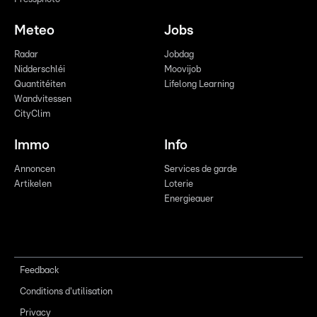
Meteo
Jobs
Radar
Jobdag
Nidderschléi
Moovijob
Quantitéiten
Lifelong Learning
Wandvitessen
CityClim
Immo
Info
Annoncen
Services de garde
Artikelen
Loterie
Energieauer
Feedback
Conditions d'utilisation
Privacy