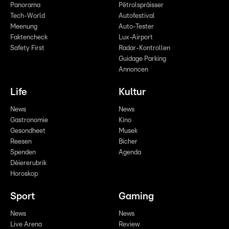
Panorama
Pëtrolspräisser
Tech-World
Autofestival
Meenung
Auto-Tester
Faktencheck
Lux-Airport
Safety First
Radar-Kontrollen
Guidage Parking
Annoncen
Life
Kultur
News
News
Gastronomie
Kino
Gesondheet
Musek
Reesen
Bicher
Spenden
Agenda
Déiererubrik
Horoskop
Sport
Gaming
News
News
Live Arena
Review