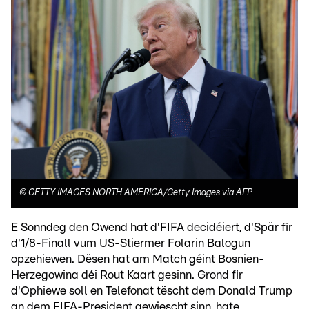
©
GETTY IMAGES NORTH AMERICA/Getty Images via AFP
E Sonndeg den Owend hat d'FIFA decidéiert, d'Spär fir
d'1/8-Finall vum US-Stiermer Folarin Balogun
opzehiewen. Dësen hat am Match géint Bosnien-
Herzegowina déi Rout Kaart gesinn. Grond fir
d'Ophiewe soll en Telefonat tëscht dem Donald Trump
an dem FIFA-President gewiescht sinn, hate