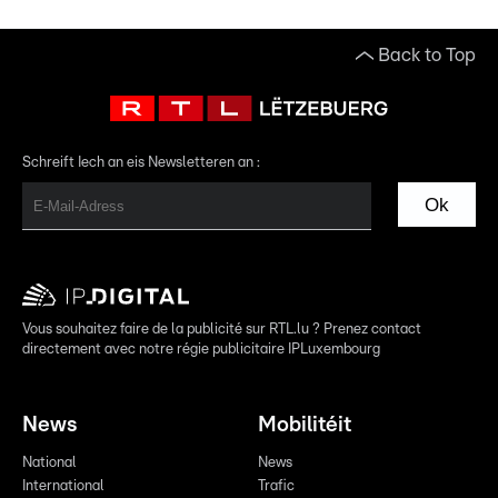
Back to Top
Schreift Iech an eis Newsletteren an :
Ok
Vous souhaitez faire de la publicité sur RTL.lu ? Prenez contact
directement avec notre régie publicitaire IPLuxembourg
News
Mobilitéit
National
News
International
Trafic