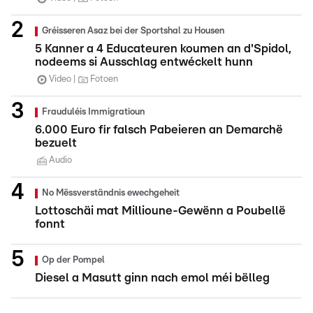
Gréisseren Asaz bei der Sportshal zu Housen
5 Kanner a 4 Educateuren koumen an d'Spidol,
nodeems si Ausschlag entwéckelt hunn
Video
Fotoen
Frauduléis Immigratioun
6.000 Euro fir falsch Pabeieren an Demarchë
bezuelt
Audio
No Mëssverständnis ewechgeheit
Lottoschäi mat Millioune-Gewënn a Poubellë
fonnt
Op der Pompel
Diesel a Masutt ginn nach emol méi bëlleg