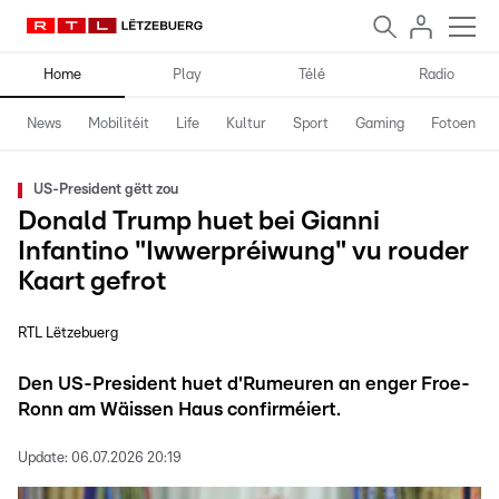
Home
Play
Télé
Radio
News
Mobilitéit
Life
Kultur
Sport
Gaming
Fotoen
US-President gëtt zou
Donald Trump huet bei Gianni
Infantino "Iwwerpréiwung" vu rouder
Kaart gefrot
RTL Lëtzebuerg
Den US-President huet d'Rumeuren an enger Froe-
Ronn am Wäissen Haus confirméiert.
Update:
06.07.2026 20:19