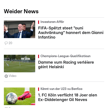
Weider News
Investoren-Affär
FIFA-Spëtzt steet "ouni
Aschränkung" hannert dem Gianni
Infantino
20
Champions-League-Qualifikatioun
Damme vum Racing verléiere
géint Helsinki
Video
Kënnt vun der U23 vu Benfica
1. FC Köln verflicht 18 Joer alen
Ex-Diddelenger Gil Neves