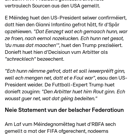
vertraulech Sourcen aus den USA gemellt.
E Méindeg huet den US-President selwer confirméiert,
datt hien den Gianni Infantino gefrot hätt, fir d'Spär
opzehiewen.
"Dat Eenzegt wat ech gemaach hunn, war
ze froen, nach eemol nozekucken. Ech hunn net gesot,
'du muss dat maachen'"
, huet den Trump preziséiert.
Donieft huet hien d'Decisioun vum Arbitter als
"schrecklech"
bezeechent.
"Ech hunn nëmme gefrot, datt et soll iwwerpréift ginn,
well ech mengen net, datt et e Foul war"
, esou den US-
President weider. De Futtball-Expert Trump huet
donieft zouginn:
"Den Arbitter huet him Rout ginn. Ech
wousst guer net, wat dat géing bedeiten."
Neie Statement vun der belscher Federatioun
Am Laf vum Méindegnomëtteg huet d'RBFA sech
gemellt a mat der FIFA ofgerechent, nodeems