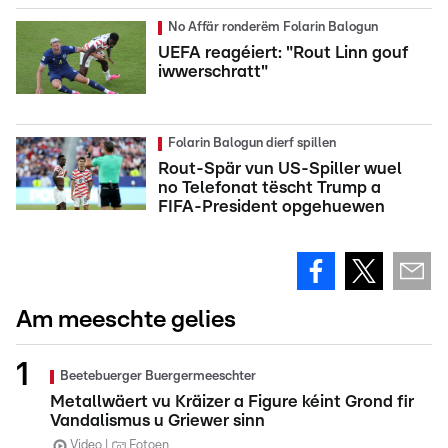
No Affär ronderëm Folarin Balogun
UEFA reagéiert: "Rout Linn gouf
iwwerschratt"
Folarin Balogun dierf spillen
Rout-Spär vun US-Spiller wuel
no Telefonat tëscht Trump a
FIFA-President opgehuewen
Am meeschte gelies
Beetebuerger Buergermeeschter
Metallwäert vu Kräizer a Figure kéint Grond fir
Vandalismus u Griewer sinn
Video
Fotoen