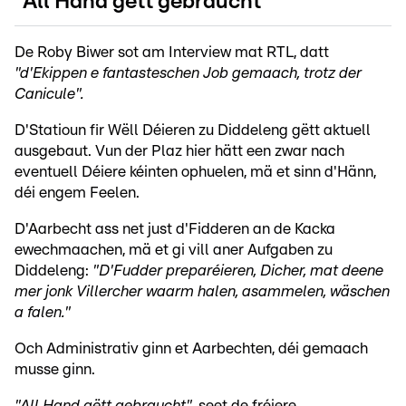
"All Hand gëtt gebraucht"
De Roby Biwer sot am Interview mat RTL, datt
"d'Ekippen e fantasteschen Job gemaach, trotz der
Canicule".
D'Statioun fir Wëll Déieren zu Diddeleng gëtt aktuell
ausgebaut. Vun der Plaz hier hätt een zwar nach
eventuell Déiere kéinten ophuelen, mä et sinn d'Hänn,
déi engem Feelen.
D'Aarbecht ass net just d'Fidderen an de Kacka
ewechmaachen, mä et gi vill aner Aufgaben zu
Diddeleng:
"D'Fudder preparéieren, Dicher, mat deene
mer jonk Villercher waarm halen, asammelen, wäschen
a falen."
Och Administrativ ginn et Aarbechten, déi gemaach
musse ginn.
"All Hand gëtt gebraucht"
, seet de fréiere