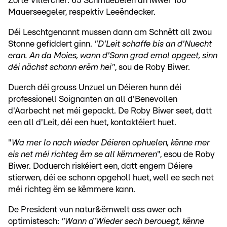
Zorte Villercher: 65 Schmuebelen an iwwer 100
Mauerseegeler, respektiv Leeëndecker.
Déi Leschtgenannt mussen dann am Schnëtt all zwou
Stonne gefiddert ginn.
"D'Leit schaffe bis an d'Nuecht
eran. An da Moies, wann d'Sonn grad emol opgeet, sinn
déi nächst schonn erëm hei"
, sou de Roby Biwer.
Duerch déi grouss Unzuel un Déieren hunn déi
professionell Soignanten an all d'Benevollen
d'Aarbecht net méi gepackt. De Roby Biwer seet, datt
een all d'Leit, déi een huet, kontaktéiert huet.
"
Wa mer lo nach wieder Déieren ophuelen, kënne mer
eis net méi richteg ëm se all këmmeren
", esou de Roby
Biwer. Doduerch riskéiert een, datt engem Déiere
stierwen, déi ee schonn opgeholl huet, well ee sech net
méi richteg ëm se këmmere kann.
De President vun natur&ëmwelt ass awer och
optimistesch:
"Wann d'Wieder sech berouegt, kënne