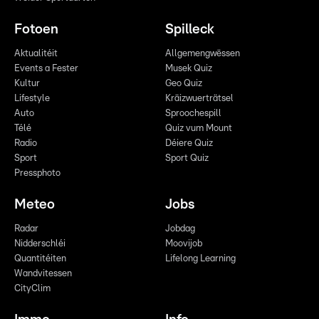
Fotoen
Spilleck
Aktualitéit
Allgemengwëssen
Events a Fester
Musek Quiz
Kultur
Geo Quiz
Lifestyle
Kräizwuerträtsel
Auto
Sproochespill
Télé
Quiz vum Mount
Radio
Déiere Quiz
Sport
Sport Quiz
Pressphoto
Meteo
Jobs
Radar
Jobdag
Nidderschléi
Moovijob
Quantitéiten
Lifelong Learning
Wandvitessen
CityClim