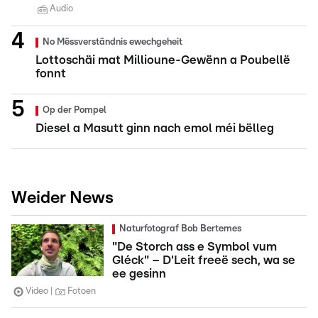
Audio
No Mëssverständnis ewechgeheit
Lottoschäi mat Millioune-Gewënn a Poubellë
fonnt
Op der Pompel
Diesel a Masutt ginn nach emol méi bëlleg
Weider News
Naturfotograf Bob Bertemes
"De Storch ass e Symbol vum
Gléck" – D'Leit freeë sech, wa se
ee gesinn
Video
Fotoen