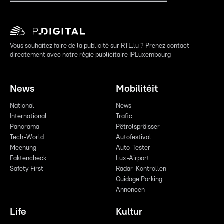
Vous souhaitez faire de la publicité sur RTL.lu ? Prenez contact
directement avec notre régie publicitaire IPLuxembourg
News
Mobilitéit
National
News
International
Trafic
Panorama
Pëtrolspräisser
Tech-World
Autofestival
Meenung
Auto-Tester
Faktencheck
Lux-Airport
Safety First
Radar-Kontrollen
Guidage Parking
Annoncen
Life
Kultur