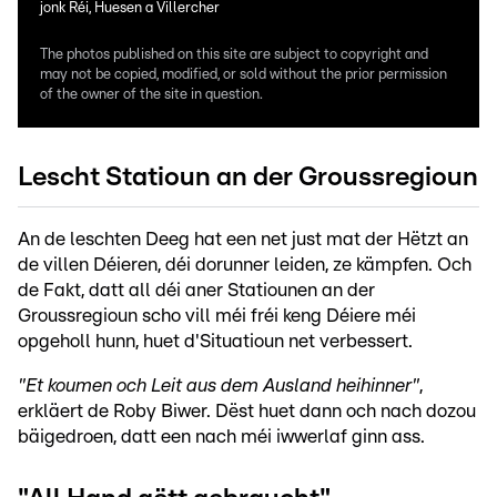
jonk Réi, Huesen a Villercher
The photos published on this site are subject to copyright and
may not be copied, modified, or sold without the prior permission
of the owner of the site in question.
Lescht Statioun an der Groussregioun
An de leschten Deeg hat een net just mat der Hëtzt an
de villen Déieren, déi dorunner leiden, ze kämpfen. Och
de Fakt, datt all déi aner Statiounen an der
Groussregioun scho vill méi fréi keng Déiere méi
opgeholl hunn, huet d'Situatioun net verbessert.
"Et koumen och Leit aus dem Ausland heihinner"
,
erkläert de Roby Biwer. Dëst huet dann och nach dozou
bäigedroen, datt een nach méi iwwerlaf ginn ass.