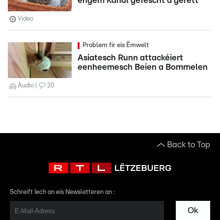
engem Kanal gefëscht a gerett
Video
Problem fir eis Ëmwelt
Asiatesch Runn attackéiert
eenheemesch Beien a Bommelen
Audio
20
Back to Top
Schreift Iech an eis Newsletteren an :
Ok