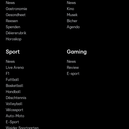
News
News
Gastronomie
Kino
Gesondheet
Musek
Reesen
Bicher
Spenden
Agenda
Déiererubrik
Horoskop
Sport
Gaming
News
News
Live Arena
Review
F1
E-sport
Futtball
Basketball
Handball
Dëschtennis
Volleyball
Vëlossport
Auto-Moto
E-Sport
Weider Sportaarten