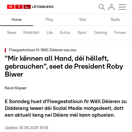
Home
Play
Télé
Radio
News
Mobilitéit
Life
Kultur
Sport
Gaming
Fotoen
Fleegestatioun fir Wëll Déieren ass zou
"Mir kënnen all Hand, déi hëlleft,
gebrauchen", seet de President Roby
Biwer
Kevin Kayser
E Sonndeg huet d'Fleegestatioun fir Wëll Déieren zu
Diddeleng iwwer déi Sozial Medie matgedeelt, datt
een aktuell keng nei Déiere méi kann ophuelen.
Update:
30.06.2026 10:54