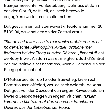
Buergermeeschter vu Beetebuerg. Dofir ass et dann
och den Opruff, datt Leit, déi sech benevolle
engagéiere wëllen, sech solle mellen.
Dat geet am einfachsten iwwert d'Telefonsnummer 26
51 39 90, da kënnt een an der Zentral eraus.
"Sot de Leit awer, si solle méi dacks probéieren an net
no der éischte Kéier opginn. Aktuell brauche mer
jiddereen bei der Fleeg vun den Déieren"
, ënnersträicht
de Roby Biwer. An dann ass et méiglech, datt d'Zentral
och mol zäitweis net besat ass, wann d'Personal an der
Fleeg gebraucht gëtt.
D'Mataarbechter, ob fix oder fräiwëlleg, kréien och
Formatiounen offréiert, wou ee sech weiderbilde kann.
Dat geet vun der Opzuucht vun engem Kaweechelchen
iwwer d'Gesondfleege vun engem Villchen:
"D'Leit
kommen a Kontakt mat den ënnerschiddlechsten
Déieren aus der Lëtzebuerger Fauna."