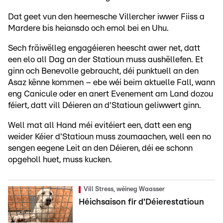
Dat geet vun den heemesche Villercher iwwer Fiiss a
Mardere bis heiansdo och emol bei en Uhu.
Sech fräiwëlleg engagéieren heescht awer net, datt
een elo all Dag an der Statioun muss aushëllefen. Et
ginn och Benevolle gebraucht, déi punktuell an den
Asaz kënne kommen – ebe wéi beim aktuelle Fall, wann
eng Canicule oder en anert Evenement am Land dozou
féiert, datt vill Déieren an d'Statioun geliwwert ginn.
Well mat all Hand méi evitéiert een, datt een eng
weider Kéier d'Statioun muss zoumaachen, well een no
sengen eegene Leit an den Déieren, déi ee schonn
opgeholl huet, muss kucken.
Vill Stress, wéineg Waasser
Héichsaison fir d'Déierestatioun