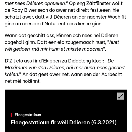
mer nees Déieren ophuelen."
Op eng Zäitfënster wollt
de Roby Biwer sech do awer net direkt festleeën, hie
schätzt awer, datt vill Déieren an der nächster Woch fit
ginn an nees an d'Natur entlooss kënne ginn.
Wann dat geschitt ass, kënnen och nees nei Déieren
opgeholl ginn. Datt een elo zougemaach huet, "
huet
wéi gedoen, mä mir hunn et misste maachen
".
D'Zil elo ass fir d'Ekippen zu Diddeleng kloer: "
De
Maximum vun den Déieren, déi mer hunn, nees gesond
kréien.
" An dat geet awer net, wann een der Aarbecht
net méi nokënnt.
Fleegestatioun
Fleegestatioun fir wëll Déieren (6.3.2021)