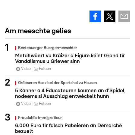
Am meeschte gelies
Beetebuerger Buergermeeschter
Metallwäert vu Kräizer a Figure kéint Grond fir
Vandalismus u Griewer sinn
Video
Fotoen
Gréisseren Asaz bei der Sportshal zu Housen
5 Kanner a 4 Educateuren koumen an d'Spidol,
nodeems si Ausschlag entwéckelt hunn
Video
Fotoen
Frauduléis Immigratioun
6.000 Euro fir falsch Pabeieren an Demarchë
bezuelt