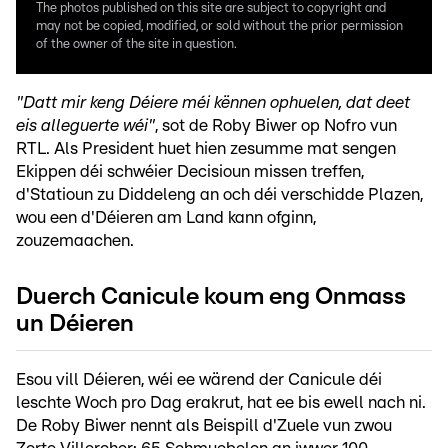
The photos published on this site are subject to copyright and
may not be copied, modified, or sold without the prior permission
of the owner of the site in question.
"Datt mir keng Déiere méi kënnen ophuelen, dat deet
eis alleguerte wéi"
, sot de Roby Biwer op Nofro vun
RTL. Als President huet hien zesumme mat sengen
Ekippen déi schwéier Decisioun missen treffen,
d'Statioun zu Diddeleng an och déi verschidde Plazen,
wou een d'Déieren am Land kann ofginn,
zouzemaachen.
Duerch Canicule koum eng Onmass
un Déieren
Esou vill Déieren, wéi ee wärend der Canicule déi
leschte Woch pro Dag erakrut, hat ee bis ewell nach ni.
De Roby Biwer nennt als Beispill d'Zuele vun zwou