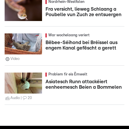
Nordrhein-Westfalen
Fra versicht, lieweg Schlaang a
Poubelle vun Zuch ze entsuergen
War wochelaang veriert
Bëbee-Séihond bei Bréissel aus
engem Kanal gefëscht a gerett
Video
Problem fir eis Ëmwelt
Asiatesch Runn attackéiert
eenheemesch Beien a Bommelen
Audio
20