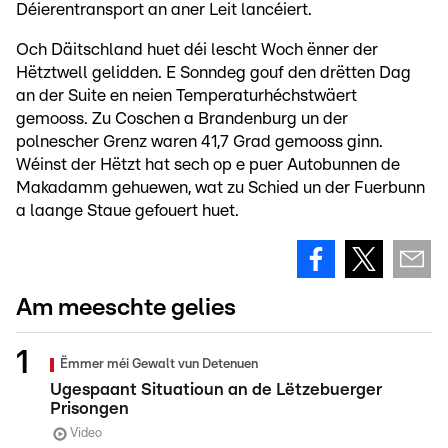
Déierentransport an aner Leit lancéiert.
Och Däitschland huet déi lescht Woch ënner der
Hëtztwell gelidden. E Sonndeg gouf den drëtten Dag
an der Suite en neien Temperaturhéchstwäert
gemooss. Zu Coschen a Brandenburg un der
polnescher Grenz waren 41,7 Grad gemooss ginn.
Wéinst der Hëtzt hat sech op e puer Autobunnen de
Makadamm gehuewen, wat zu Schied un der Fuerbunn
a laange Staue gefouert huet.
Am meeschte gelies
Ëmmer méi Gewalt vun Detenuen
Ugespaant Situatioun an de Lëtzebuerger
Prisongen
Video