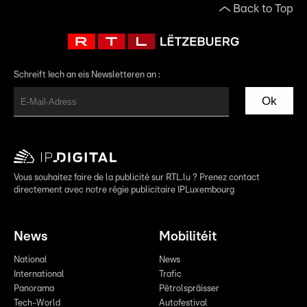
Back to Top
Schreift Iech an eis Newsletteren an :
Ok
Vous souhaitez faire de la publicité sur RTL.lu ? Prenez contact
directement avec notre régie publicitaire IPLuxembourg
News
Mobilitéit
National
News
International
Trafic
Panorama
Pëtrolspräisser
Tech-World
Autofestival