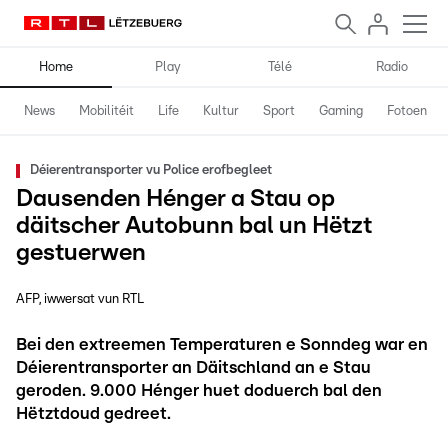
Home
Play
Télé
Radio
News
Mobilitéit
Life
Kultur
Sport
Gaming
Fotoen
Déierentransporter vu Police erofbegleet
Dausenden Hénger a Stau op
däitscher Autobunn bal un Hëtzt
gestuerwen
AFP, iwwersat vun RTL
Bei den extreemen Temperaturen e Sonndeg war en
Déierentransporter an Däitschland an e Stau
geroden. 9.000 Hénger huet doduerch bal den
Hëtztdoud gedreet.