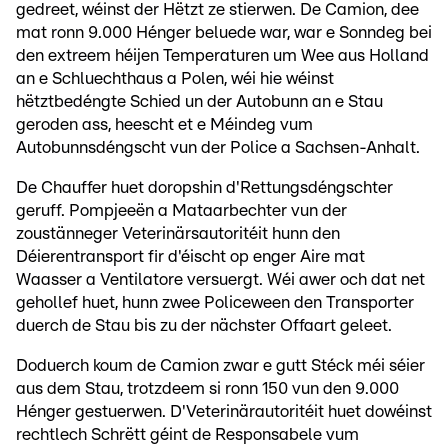
gedreet, wéinst der Hëtzt ze stierwen. De Camion, dee
mat ronn 9.000 Hénger beluede war, war e Sonndeg bei
den extreem héijen Temperaturen um Wee aus Holland
an e Schluechthaus a Polen, wéi hie wéinst
hëtztbedéngte Schied un der Autobunn an e Stau
geroden ass, heescht et e Méindeg vum
Autobunnsdéngscht vun der Police a Sachsen-Anhalt.
De Chauffer huet doropshin d'Rettungsdéngschter
geruff. Pompjeeën a Mataarbechter vun der
zoustänneger Veterinärsautoritéit hunn den
Déierentransport fir d'éischt op enger Aire mat
Waasser a Ventilatore versuergt. Wéi awer och dat net
gehollef huet, hunn zwee Policeween den Transporter
duerch de Stau bis zu der nächster Offaart geleet.
Doduerch koum de Camion zwar e gutt Stéck méi séier
aus dem Stau, trotzdeem si ronn 150 vun den 9.000
Hénger gestuerwen. D'Veterinärautoritéit huet dowéinst
rechtlech Schrëtt géint de Responsabele vum