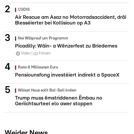
CGDIS
Air Rescue am Asaz no Motorradsaccident, dräi
Blesséierter bei Kollisioun op A3
Nei Wäiprouf um Programm
Picadilly: Wäin- a Wënzerfest zu Briedemes
Video
Fotoen
Ronn 6 Milliounen Euro
Pensiounsfong investéiert indirekt a SpaceX
Wäisst Haus sollt Bal-Sall kréien
Trump muss ëmstriddenen Ëmbau no
Geriichtsurteel elo awer stoppen
Weider News