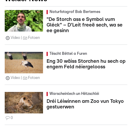
Naturfotograf Bob Bertemes
"De Storch ass e Symbol vum
Gléck" – D'Leit freeë sech, wa se
ee gesinn
Video
Fotoen
Tëscht Bëttel a Furen
Eng 30 wäiss Storchen hu sech op
engem Feld néiergelooss
Video
Fotoen
Warscheinlech un Hëtzschléi
Dréi Léiwinnen am Zoo vun Tokyo
gestuerwen
0