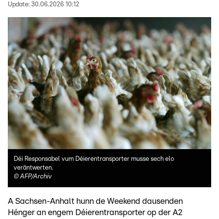
Update:
30.06.2026 10:12
Déi Responsabel vum Déierentransporter musse sech elo
veräntwerten.
©
AFP/Archiv
A Sachsen-Anhalt hunn de Weekend dausenden
Hénger an engem Déierentransporter op der A2