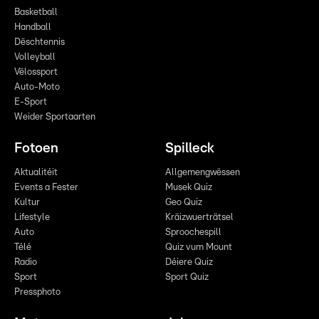
Basketball
Handball
Dëschtennis
Volleyball
Vëlossport
Auto-Moto
E-Sport
Weider Sportaarten
Fotoen
Spilleck
Aktualitéit
Allgemengwëssen
Events a Fester
Musek Quiz
Kultur
Geo Quiz
Lifestyle
Kräizwuerträtsel
Auto
Sproochespill
Télé
Quiz vum Mount
Radio
Déiere Quiz
Sport
Sport Quiz
Pressphoto