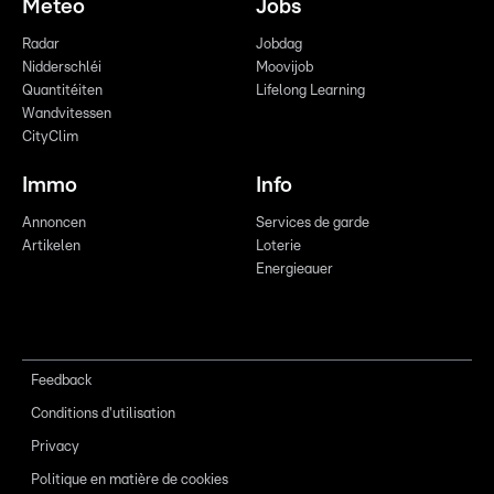
Meteo
Jobs
Radar
Jobdag
Nidderschléi
Moovijob
Quantitéiten
Lifelong Learning
Wandvitessen
CityClim
Immo
Info
Annoncen
Services de garde
Artikelen
Loterie
Energieauer
Feedback
Conditions d'utilisation
Privacy
Politique en matière de cookies