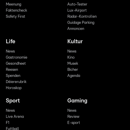
Meenung
Auto-Tester
Faktencheck
Lux-Airport
Safety First
Radar-Kontrollen
Guidage Parking
Annoncen
Life
Kultur
News
News
Gastronomie
Kino
Gesondheet
Musek
Reesen
Bicher
Spenden
Agenda
Déiererubrik
Horoskop
Sport
Gaming
News
News
Live Arena
Review
F1
E-sport
Futtball