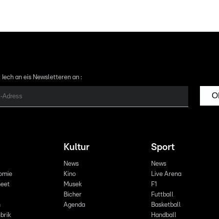
 Iech an eis Newsletteren an :
O
Kultur
Sport
News
News
omie
Kino
Live Arena
eet
Musek
F1
Bicher
Futtball
n
Agenda
Basketball
brik
Handball