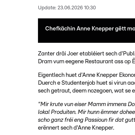
Update:
23.06.2026 10:30
Chefkächin Anne Knepper gëtt m
Zanter dräi Joer etabléiert sech d'Pub
Dram vum eegene Restaurant ass op 
Eigentlech huet d'Anne Knepper Ekonom
Duerch e Studentenjob huet si virun aac
sech getraut, deem nozegoen, wat se ei
"Mir krute vun eiser Mamm immens Do
lokal Produiten. Mir hunn ëmmer dohe
scho ganz fréi eng Passioun fir dat gu
erënnert sech d'Anne Knepper.