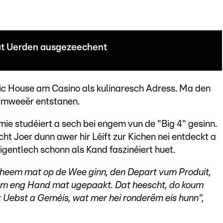
at Uerden ausgezeechent
lic House am Casino als kulinaresch Adress. Ma den
Ëmweeër entstanen.
ie studéiert a sech bei engem vun de "Big 4" gesinn.
ht Joer dunn awer hir Léift zur Kichen nei entdeckt a
gentlech schonn als Kand faszinéiert huet.
heem mat op de Wee ginn, den Depart vum Produit,
em eng Hand mat ugepaakt. Dat heescht, do koum
tt Uebst a Geméis, wat mer hei ronderëm eis hunn",