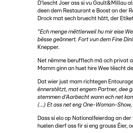
D'lescht Joer ass si vu Gault&Millau a
deen dem Restaurant e Boost an der R
Drock mat sech bruecht hätt, der Etike
"Ech menge mëttlerweil hu mir eise W
bësse geännert. Fort vun dem Fine Din
Knepper.
Net nëmme berufflech mä och privat as
Mamm ginn an huet hire Wee tëscht d
Dat wier just mam richtegen Entourage
ënnerstëtzt, mat engem Partner, dee g
stemmen d'Aarbecht wann ech net kann
(…) Et ass net eng One-Woman-Show, m
Dass si elo op Nationalfeierdag an de
huelen dierf ass fir si eng grouss Éier,