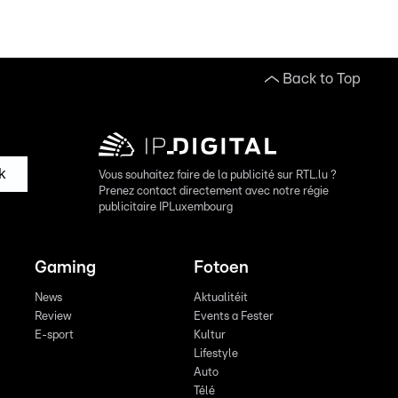
Back to Top
k
Vous souhaitez faire de la publicité sur RTL.lu ?
Prenez contact directement avec notre régie
publicitaire IPLuxembourg
Gaming
Fotoen
News
Aktualitéit
Review
Events a Fester
E-sport
Kultur
Lifestyle
Auto
Télé