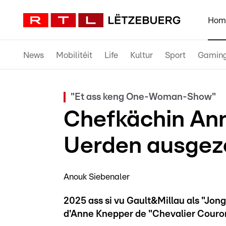
Hom
News
Mobilitéit
Life
Kultur
Sport
Gamin
"Et ass keng One-Woman-Show"
Chefkächin An
Uerden ausgez
Anouk Siebenaler
2025 ass si vu Gault&Millau als "Jon
d'Anne Knepper de "Chevalier Couro