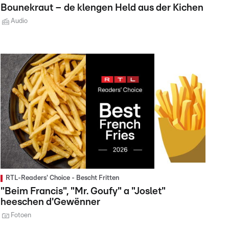
Bounekraut – de klengen Held aus der Kichen
Audio
RTL-Readers' Choice - Bescht Fritten
"Beim Francis", "Mr. Goufy" a "Joslet"
heeschen d'Gewënner
Fotoen