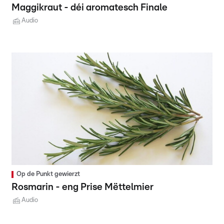
Maggikraut - déi aromatesch Finale
Audio
Op de Punkt gewierzt
Rosmarin - eng Prise Mëttelmier
Audio