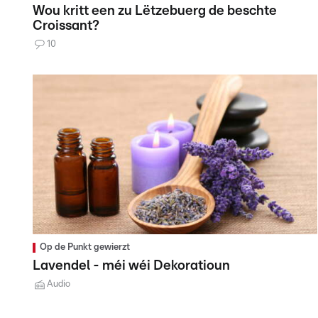
Wou kritt een zu Lëtzebuerg de beschte
Croissant?
10
Op de Punkt gewierzt
Lavendel - méi wéi Dekoratioun
Audio