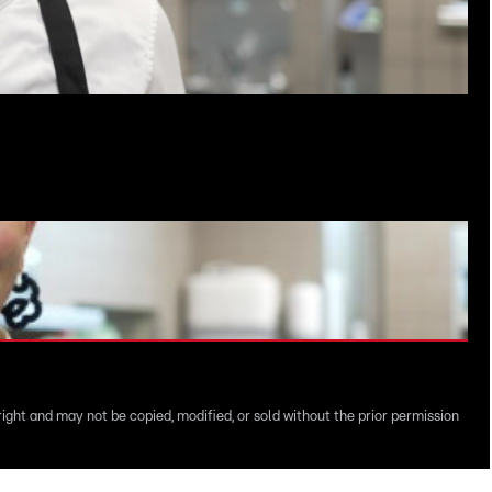
right and may not be copied, modified, or sold without the prior permission