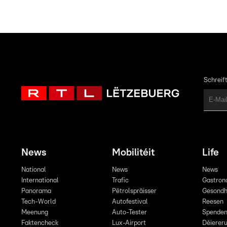
Schreift
News
Mobilitéit
Life
National
News
News
International
Trafic
Gastron
Panorama
Pëtrolspräisser
Gesondh
Tech-World
Autofestival
Reesen
Meenung
Auto-Tester
Spende
Faktencheck
Lux-Airport
Déiereru