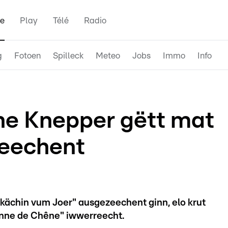
e
Play
Télé
Radio
g
Fotoen
Spilleck
Meteo
Jobs
Immo
Info
ne Knepper gëtt mat
eechent
gkächin vum Joer" ausgezeechent ginn, elo krut
nne de Chêne" iwwerreecht.