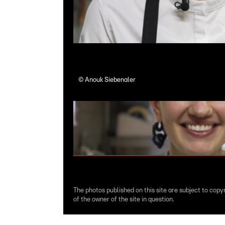
©
Anouk Siebenaler
The photos published on this site are subject to copy
of the owner of the site in question.