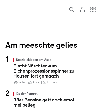
Am meeschte gelies
Spezialekippen am Asaz
Éischt Näschter vum
Eichenprozessionsspinner zu
Housen fort gemaach
Video
Audio
Fotoen
Op der Pompel
98er Bensinn gëtt nach emol
méi bëlleg