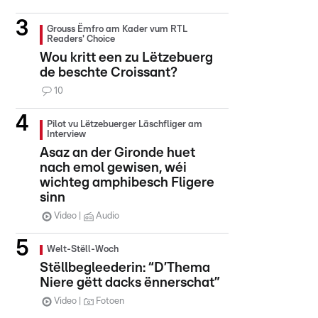
Grouss Ëmfro am Kader vum RTL
Readers' Choice
Wou kritt een zu Lëtzebuerg
de beschte Croissant?
10
Pilot vu Lëtzebuerger Läschfliger am
Interview
Asaz an der Gironde huet
nach emol gewisen, wéi
wichteg amphibesch Fligere
sinn
Video
Audio
Welt-Stëll-Woch
Stëllbegleederin: “D’Thema
Niere gëtt dacks ënnerschat”
Video
Fotoen