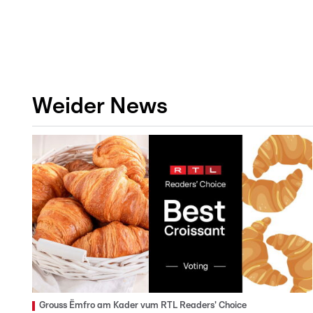
Weider News
Grouss Ëmfro am Kader vum RTL Readers' Choice