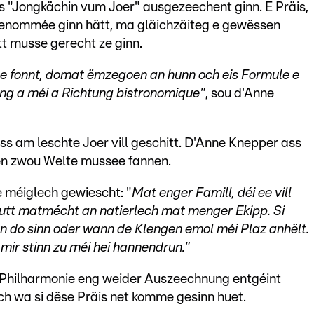
ls "Jongkächin vum Joer" ausgezeechent ginn. E Präis,
enommée ginn hätt, ma gläichzäiteg e gewëssen
tt musse gerecht ze ginn.
ee fonnt, domat ëmzegoen an hunn och eis Formule e
ing a méi a Richtung bistronomique"
, sou d'Anne
s am leschte Joer vill geschitt. D'Anne Knepper ass
en zwou Welte mussee fannen.
 méiglech gewiescht: "
Mat enger Famill, déi ee vill
utt matmécht an natierlech mat menger Ekipp. Si
 do sinn oder wann de Klengen emol méi Plaz anhëlt.
ir stinn zu méi hei hannendrun."
r Philharmonie eng weider Auszeechnung entgéint
 och wa si dëse Präis net komme gesinn huet.