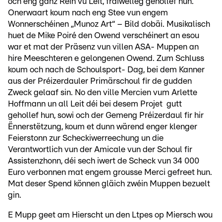
och eng ganz Reih vu Léit, fräiwëlleg gehollef hun.
Onerwaart koum nach eng Stee vun engem
Wonnerschéinen „Munoz Art“ – Bild dobäi. Musikalisch
huet de Mike Poiré den Owend verschéinert an esou
war et mat der Präsenz vun villen ASA- Muppen an
hire Meeschteren e gelongenen Owend. Zum Schluss
koum och nach de Schoulsport- Dag, bei dem Kanner
aus der Préizerdauler Primärschoul fir de gudden
Zweck gelaaf sin. No den ville Mercien vum Arlette
Hoffmann un all Leit déi bei desem Projet gutt
gehollef hun, sowi och der Gemeng Préizerdaul fir hir
Ënnerstëtzung, koum et dunn wärend enger klenger
Feierstonn zur Scheckiwerreechung un die
Verantwortlich vun der Amicale vun der Schoul fir
Assistenzhonn, déi sech iwert de Scheck vun 34 000
Euro verbonnen mat engem grousse Merci gefreet hun.
Mat deser Spend können gläich zwéin Muppen bezuelt
gin.
E Mupp geet am Hierscht un den Ltpes op Miersch wou