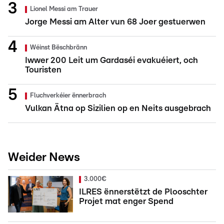
Lionel Messi am Trauer
Jorge Messi am Alter vun 68 Joer gestuerwen
Wéinst Bëschbränn
Iwwer 200 Leit um Gardaséi evakuéiert, och
Touristen
Fluchverkéier ënnerbrach
Vulkan Ätna op Sizilien op en Neits ausgebrach
Weider News
3.000€
ILRES ënnerstëtzt de Plooschter
Projet mat enger Spend