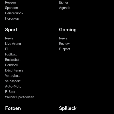
Reesen
Bicher
Spenden
Agenda
Déiererubrik
Horoskop
Sport
Gaming
News
News
Live Arena
Review
F1
E-sport
Futtball
Basketball
Handball
Dëschtennis
Volleyball
Vëlossport
Auto-Moto
E-Sport
Weider Sportaarten
Fotoen
Spilleck