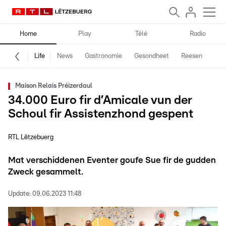
Home
Play
Télé
Radio
Life
News
Gastronomie
Gesondheet
Reesen
Spe
Maison Relais Préizerdaul
34.000 Euro fir d’Amicale vun der
Schoul fir Assistenzhond gespent
RTL Lëtzebuerg
Mat verschiddenen Eventer goufe Sue fir de gudden
Zweck gesammelt.
Update:
09.06.2023 11:48