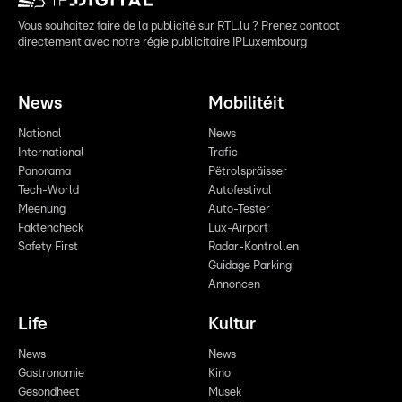
Vous souhaitez faire de la publicité sur RTL.lu ? Prenez contact
directement avec notre régie publicitaire IPLuxembourg
News
Mobilitéit
National
News
International
Trafic
Panorama
Pëtrolspräisser
Tech-World
Autofestival
Meenung
Auto-Tester
Faktencheck
Lux-Airport
Safety First
Radar-Kontrollen
Guidage Parking
Annoncen
Life
Kultur
News
News
Gastronomie
Kino
Gesondheet
Musek