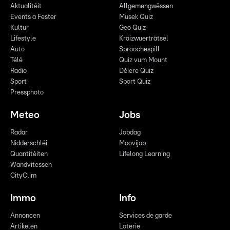
Aktualitéit
Allgemengwëssen
Events a Fester
Musek Quiz
Kultur
Geo Quiz
Lifestyle
Kräizwuerträtsel
Auto
Sproochespill
Télé
Quiz vum Mount
Radio
Déiere Quiz
Sport
Sport Quiz
Pressphoto
Meteo
Jobs
Radar
Jobdag
Nidderschléi
Moovijob
Quantitéiten
Lifelong Learning
Wandvitessen
CityClim
Immo
Info
Annoncen
Services de garde
Artikelen
Loterie