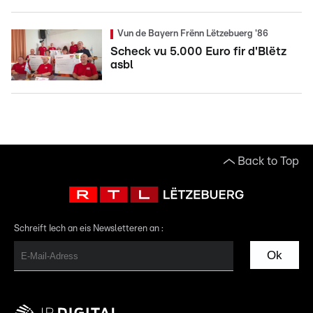
Vun de Bayern Frënn Lëtzebuerg '86
Scheck vu 5.000 Euro fir d'Blëtz
asbl
Back to Top
Schreift Iech an eis Newsletteren an :
Ok