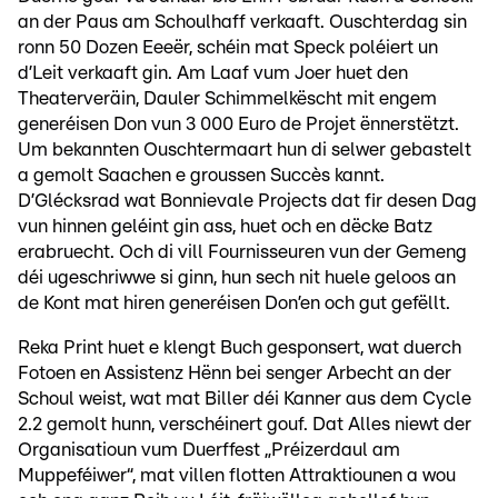
an der Paus am Schoulhaff verkaaft. Ouschterdag sin
ronn 50 Dozen Eeeër, schéin mat Speck poléiert un
d’Leit verkaaft gin. Am Laaf vum Joer huet den
Theaterveräin, Dauler Schimmelkëscht mit engem
generéisen Don vun 3 000 Euro de Projet ënnerstëtzt.
Um bekannten Ouschtermaart hun di selwer gebastelt
a gemolt Saachen e groussen Succès kannt.
D’Glécksrad wat Bonnievale Projects dat fir desen Dag
vun hinnen geléint gin ass, huet och en dëcke Batz
erabruecht. Och di vill Fournisseuren vun der Gemeng
déi ugeschriwwe si ginn, hun sech nit huele geloos an
de Kont mat hiren generéisen Don’en och gut gefëllt.
Reka Print huet e klengt Buch gesponsert, wat duerch
Fotoen en Assistenz Hënn bei senger Arbecht an der
Schoul weist, wat mat Biller déi Kanner aus dem Cycle
2.2 gemolt hunn, verschéinert gouf. Dat Alles niewt der
Organisatioun vum Duerffest „Préizerdaul am
Muppeféiwer“, mat villen flotten Attraktiounen a wou