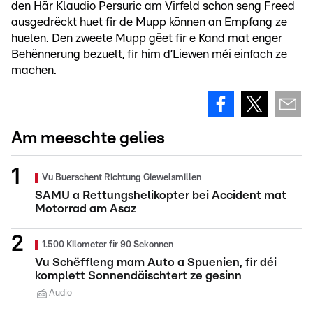
den Här Klaudio Persuric am Virfeld schon seng Freed
ausgedrëckt huet fir de Mupp können an Empfang ze
huelen. Den zweete Mupp gëet fir e Kand mat enger
Behënnerung bezuelt, fir him d’Liewen méi einfach ze
machen.
Am meeschte gelies
Vu Buerschent Richtung Giewelsmillen
SAMU a Rettungshelikopter bei Accident mat
Motorrad am Asaz
1.500 Kilometer fir 90 Sekonnen
Vu Schëffleng mam Auto a Spuenien, fir déi
komplett Sonnendäischtert ze gesinn
Audio