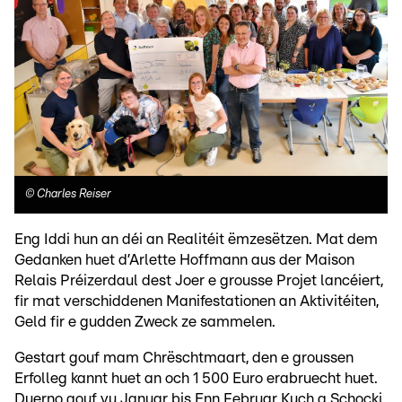
©
Charles Reiser
Eng Iddi hun an déi an Realitéit ëmzesëtzen. Mat dem
Gedanken huet d’Arlette Hoffmann aus der Maison
Relais Préizerdaul dest Joer e grousse Projet lancéiert,
fir mat verschiddenen Manifestationen an Aktivitéiten,
Geld fir e gudden Zweck ze sammelen.
Gestart gouf mam Chrëschtmaart, den e groussen
Erfolleg kannt huet an och 1 500 Euro erabruecht huet.
Duerno gouf vu Januar bis Enn Februar Kuch a Schocki