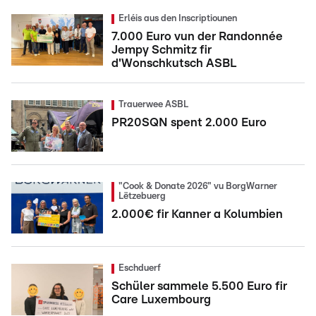
Erléis aus den Inscriptiounen
7.000 Euro vun der Randonnée
Jempy Schmitz fir
d'Wonschkutsch ASBL
Trauerwee ASBL
PR20SQN spent 2.000 Euro
"Cook & Donate 2026" vu BorgWarner
Lëtzebuerg
2.000€ fir Kanner a Kolumbien
Eschduerf
Schüler sammele 5.500 Euro fir
Care Luxembourg